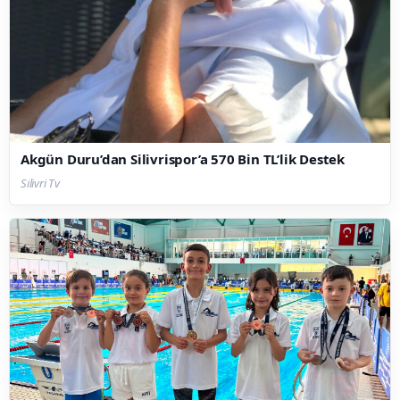
Akgün Duru’dan Silivrispor’a 570 Bin TL’lik Destek
Silivri Tv