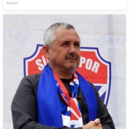
BirGün