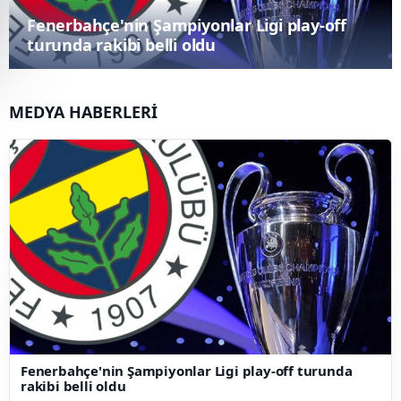
Akgün Duru, Silivrispor Başkan Adaylığını
Duyurdu: "Silivrispor'u Sahipsiz
Bırakamadım"
MEDYA HABERLERİ
Fenerbahçe'nin Şampiyonlar Ligi play-off turunda
rakibi belli oldu