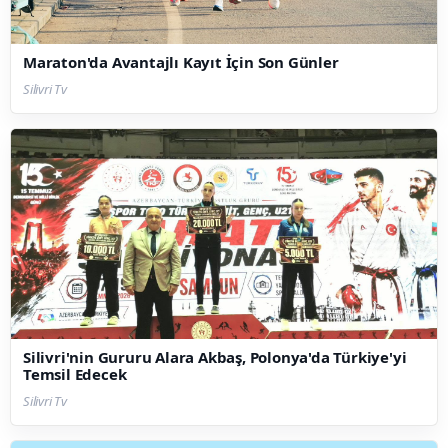
Maraton'da Avantajlı Kayıt İçin Son Günler
Silivri Tv
Silivri'nin Gururu Alara Akbaş, Polonya'da Türkiye'yi
Temsil Edecek
Silivri Tv