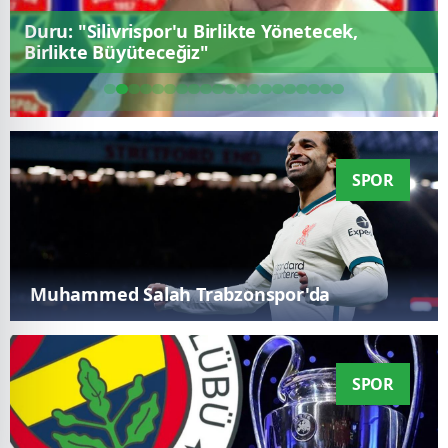
Muhammed Salah Trabzonspor'da
SPOR
Fenerbahçe'nin Şampiyonlar Ligi play-off
turunda rakibi belli oldu
SPOR