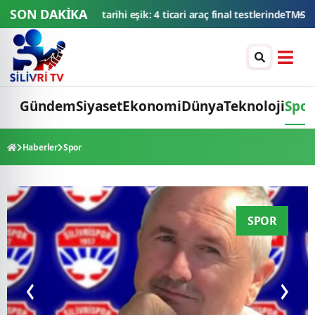
SON DAKİKA
SF, 106 aracı ihaleyle satışa sunacak
Düğün konvoyuna ağır fatura: 5
Gündem
Siyaset
Ekonomi
Dünya
Teknoloji
Spor
Haberler
Spor
SPOR