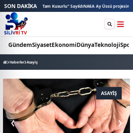
SON DAKİKA
 Boşanmada "Tam Kusurlu" Sayıldı
NASA Ay Üssü projesinde tarihi eşik
Gündem
Siyaset
Ekonomi
Dünya
Teknoloji
Spor
Haberler
Asayiş
ASAYIŞ