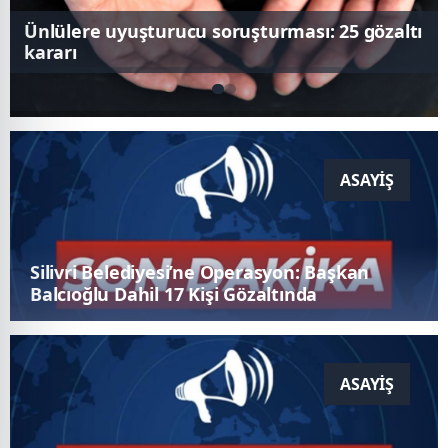
Silivri Belediyesi’ne Operasyon: Başkan
Balcıoğlu Dahil 17 Kişi Gözaltında
ASAYIŞ
Ünlülere uyuşturucu soruşturması: 25
gözaltı kararı
ASAYIŞ