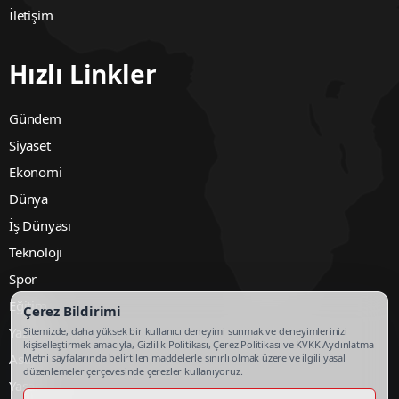
İletişim
Hızlı Linkler
Gündem
Siyaset
Ekonomi
Dünya
İş Dünyası
Teknoloji
Spor
Eğitim
Çerez Bildirimi
Yazarlar
Sitemizde, daha yüksek bir kullanıcı deneyimi sunmak ve deneyimlerinizi
kişiselleştirmek amacıyla, Gizlilik Politikası, Çerez Politikası ve KVKK Aydınlatma
Asayiş
Metni sayfalarında belirtilen maddelerle sınırlı olmak üzere ve ilgili yasal
düzenlemeler çerçevesinde çerezler kullanıyoruz.
Yaşam