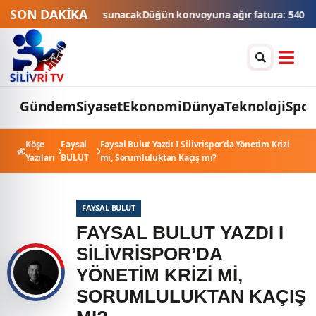
SON DAKİKA
e satışa sunacak
Düğün konvoyuna ağır fatura: 540 bin lira ceza, 6 ar
Gündem
Siyaset
Ekonomi
Dünya
Teknoloji
Spor
Köşe
Faysal
Faysal Bulut Yazdı I Silivrispor’da Yönetim Krizi
Yazıları
BULUT
mi, Sorumluluktan Kaçış mı?
FAYSAL BULUT
FAYSAL BULUT YAZDI I
SILIVRISPOR’DA
YÖNETIM KRIZI MI,
SORUMLULUKTAN KAÇIŞ