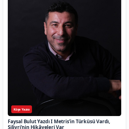
Köşe Yazısı
Faysal Bulut Yazdı I Metris’in Türküsü Vardı,
Silivri’nin Hikâyeleri Var