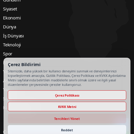
Siyaset
Ekonomi
Dünya
İş Dünyası
Teknoloji
Spor
Eğitim
Çerez Bildirimi
Yazarlar
Sitemizde, daha yüksek bir kullanıcı deneyimi sunmak ve deneyimlerinizi
kişiselleştirmek amacıyla, Gizlilik Politikası, Çerez Politikası ve KVKK Aydınlatma
Asayiş
Metni sayfalarında belirtilen maddelerle sınırlı olmak üzere ve ilgili yasal
düzenlemeler çerçevesinde çerezler kullanıyoruz.
Yaşam
Çerez Politikası
Sağlık
Kültür & Sanat
KVKK Metni
Tercihleri Yönet
Reddet
© Copyright 2026 Silivri Tv Haber Tüm Hakları Saklıdır.