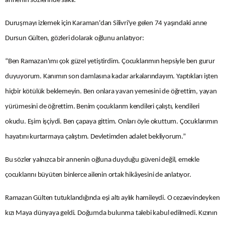
annenin sözlerinde saklı.
Duruşmayı izlemek için Karaman'dan Silivri'ye gelen 74 yaşındaki anne
Dursun Gülten, gözleri dolarak oğlunu anlatıyor:
“Ben Ramazan'ımı çok güzel yetiştirdim. Çocuklarımın hepsiyle ben gurur
duyuyorum. Kanımın son damlasına kadar arkalarındayım. Yaptıkları işten
hiçbir kötülük beklemeyin. Ben onlara yavan yemesini de öğrettim, yayan
yürümesini de öğrettim. Benim çocuklarım kendileri çalıştı, kendileri
okudu. Eşim işçiydi. Ben çapaya gittim. Onları öyle okuttum. Çocuklarımın
hayatını kurtarmaya çalıştım. Devletimden adalet bekliyorum.”
Bu sözler yalnızca bir annenin oğluna duyduğu güveni değil, emekle
çocuklarını büyüten binlerce ailenin ortak hikâyesini de anlatıyor.
Ramazan Gülten tutuklandığında eşi altı aylık hamileydi. O cezaevindeyken
kızı Maya dünyaya geldi. Doğumda bulunma talebi kabul edilmedi. Kızının