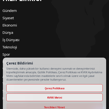
Gündem
Siyaset
Ekonomi
Dünya
İş Dünyası
Teknoloji
Spor
Eğitim
Çerez Bildirimi
Yazarlar
Sitemizde, daha yüksek bir kullanıcı deneyimi sunmak ve deneyimlerinizi
kişiselleştirmek amacıyla, Gizlilik Politikası, Çerez Politikası ve KVKK Aydınlatma
Asayiş
Metni sayfalarında belirtilen maddelerle sınırlı olmak üzere ve ilgili yasal
düzenlemeler çerçevesinde çerezler kullanıyoruz.
Yaşam
Çerez Politikası
Sağlık
KVKK Metni
Kültür & Sanat
Tercihleri Yönet