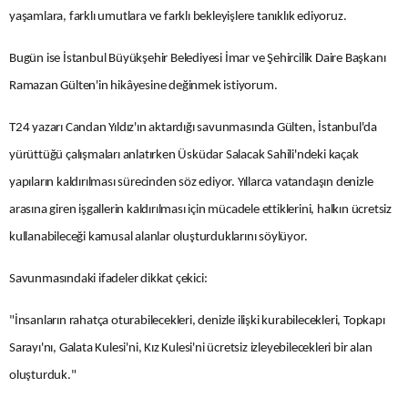
yaşamlara, farklı umutlara ve farklı bekleyişlere tanıklık ediyoruz.
Bugün ise İstanbul Büyükşehir Belediyesi İmar ve Şehircilik Daire Başkanı
Ramazan Gülten'in hikâyesine değinmek istiyorum.
T24 yazarı Candan Yıldız'ın aktardığı savunmasında Gülten, İstanbul'da
yürüttüğü çalışmaları anlatırken Üsküdar Salacak Sahili'ndeki kaçak
yapıların kaldırılması sürecinden söz ediyor. Yıllarca vatandaşın denizle
arasına giren işgallerin kaldırılması için mücadele ettiklerini, halkın ücretsiz
kullanabileceği kamusal alanlar oluşturduklarını söylüyor.
Savunmasındaki ifadeler dikkat çekici:
"İnsanların rahatça oturabilecekleri, denizle ilişki kurabilecekleri, Topkapı
Sarayı'nı, Galata Kulesi'ni, Kız Kulesi'ni ücretsiz izleyebilecekleri bir alan
oluşturduk."