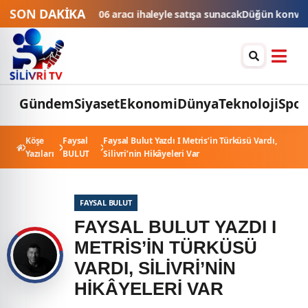
SON DAKİKA
 106 aracı ihaleyle satışa sunacak
Düğün konvoyuna ağır fatura: 540 
Gündem
Siyaset
Ekonomi
Dünya
Teknoloji
Spor
Köşe
Faysal
Faysal Bulut Yazdı I Metris’in Türküsü Vardı,
Yazıları
BULUT
Silivri’nin Hikâyeleri Var
FAYSAL BULUT
FAYSAL BULUT YAZDI I
METRIS’IN TÜRKÜSÜ
VARDI, SILIVRI’NIN
HIKÂYELERI VAR