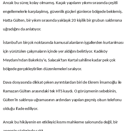
Ancak bu süreç kolay olmamış. Kaçak yapıların yıkımı sırasında çeşitli
engellemelerle karşılaşılmış, güvenlik güçleri günlerce bölgede beklemiş.
Hatta Gülten, bir yıkım sırasında yaklaşık 20 kişilik bir grubun saldırısına
uğradığını da anlatıyor.
İstanbul'un birçok noktasında kamusal alanların işgallerden kurtarılması
için yürütülen çalışmaların içinde yer aldığını belirtiyor. Kadıköy
Meydanı'ndan Bakırköy'e, Salacak'tan Kartal sahiline kadar pek çok
bölgede gerçekleştirilen düzenlemeleri sıralıyor.
Dava dosyasında dikkat çeken ayrıntılardan biri de Ekrem İmamoğlu ile
Ramazan Gülten arasındaki tek HTS kaydı. O görüşmenin sebebinin,
Gülten'in saldırıya uğramasının ardından yapılan geçmiş olsun telefonu
olduğu ifade ediliyor.
Ancak bu hikâyenin en etkileyici kısmı mahkeme salonunda değil, bir