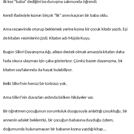
ilk kez "baba" dediğini ise duruşma salonunda öğrendi.
Kendi ifadesiyle kızının birçok "ilk" anını kaçıran bir baba oldu.
Ama cezaevinde oturup beklemek yerine kızına bir çocuk kitabı yazdı. Eşi
de kitabın resimlerini çizdi. Kitabın adı Müjde Kuşu.
Bugün Silivri Dayanışma Ağı, aileye destek olmak amacıyla kitabın daha
fazla okura ulaşması için çaba gösteriyor. Çünkü bazen dayanışma, bir
kitabın sayfalarında da hayat bulabiliyor.
Belki Silivri'nin henüz bir türküsü yok.
Ama Silivri'nin duvarları ardında biriken hikâyeler var.
Bir öğretmen çocuğunun sorumluluk duygusuyla anlattığı çocukluğu, bir
annenin adalet beklentisi, bir çocuğun babasına duyduğu özlem,
doğumunda bulunamayan bir babanın kızına yazdığı kitap...