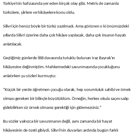
Türkiye'nin hafızasında yer eden birçok olay gibi, Metris de zamanla
türkülere, şiirlere ve hikâyelere konu oldu.
Silivri için henüz böyle bir türkü yazılmadı. Ama görünen o ki önümüzdeki
yıllarda Silivri üzerine daha çok hikâye yazılacak, daha çok insanın hayatı
anlatılacak.
Geçtiğimiz günlerde İBB davasında tutuklu bulunan Iraz Bayrak'ın
hikâyesine değinmiştim. Mahkemedeki savunmasında çocukluğunu
anlatırken şu sözleri kurmuştu:
"Küçük bir yerde öğretmen çocuğu olarak, hep sorumluluk sahibi ve örnek
olması gereken bir bilinçle büyütüldüm. Örneğin, herkes okula saçını salıp
gidebilirken siz örnek olmanız gerektiği için gidemezsiniz."
Bu sözler yalnızca bir savunmanın değil, aynı zamanda bir hayat
hikâyesinin de özeti gibiydi. Silivri'nin duvarları ardında bugün farklı