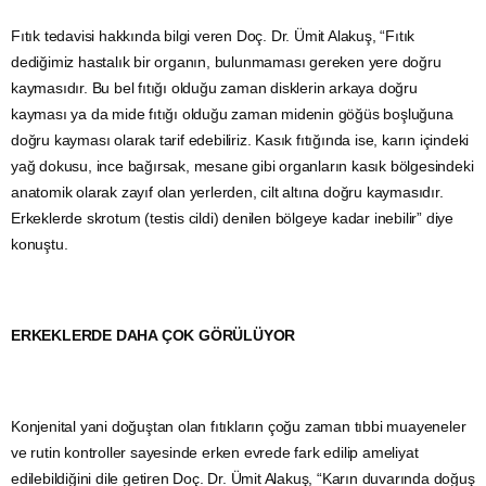
Fıtık tedavisi hakkında bilgi veren Doç. Dr. Ümit Alakuş, “Fıtık
dediğimiz hastalık bir organın, bulunmaması gereken yere doğru
kaymasıdır. Bu bel fıtığı olduğu zaman disklerin arkaya doğru
kayması ya da mide fıtığı olduğu zaman midenin göğüs boşluğuna
doğru kayması olarak tarif edebiliriz. Kasık fıtığında ise, karın içindeki
yağ dokusu, ince bağırsak, mesane gibi organların kasık bölgesindeki
anatomik olarak zayıf olan yerlerden, cilt altına doğru kaymasıdır.
Erkeklerde skrotum (testis cildi) denilen bölgeye kadar inebilir” diye
konuştu.
ERKEKLERDE DAHA ÇOK GÖRÜLÜYOR
Konjenital yani doğuştan olan fıtıkların çoğu zaman tıbbi muayeneler
ve rutin kontroller sayesinde erken evrede fark edilip ameliyat
edilebildiğini dile getiren Doç. Dr. Ümit Alakuş, “Karın duvarında doğuş