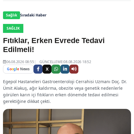
Sağlık
Sıradaki Haber
SAĞLIK
Fıtıklar, Erken Evrede Tedavi
Edilmeli!
06.08.2026 08:55
GÜNCELLEME:08.08.2026 18:52
X
G
o
o
g
l
e
News
Egepol Hastaneleri Gastroenteroloji Cerrahisi Uzmanı Doç. Dr.
Ümit Alakuş, ağır kaldırma, obezite veya genetik nedenlerle
görülen karın içi fıtıkların erken dönemde tedavi edilmesi
gerektiğine dikkat çekti.