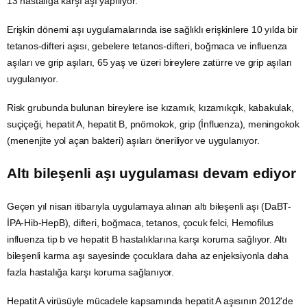
13 hastalığa karşı aşı yapılıyor.
Erişkin dönemi aşı uygulamalarında ise sağlıklı erişkinlere 10 yılda bir
tetanos-difteri aşısı, gebelere tetanos-difteri, boğmaca ve influenza
aşıları ve grip aşıları, 65 yaş ve üzeri bireylere
zatürre
ve grip aşıları
uygulanıyor.
Risk grubunda bulunan bireylere ise kızamık, kızamıkçık, kabakulak,
suçiçeği, hepatit A, hepatit B, pnömokok, grip (İnfluenza), meningokok
(menenjite yol açan bakteri) aşıları öneriliyor ve uygulanıyor.
Altı bileşenli aşı uygulaması devam ediyor
Geçen yıl nisan itibarıyla uygulamaya alınan altı bileşenli aşı (DaBT-
İPA-Hib-HepB), difteri, boğmaca, tetanos, çocuk felci, Hemofilus
influenza tip b ve hepatit B hastalıklarına karşı koruma sağlıyor. Altı
bileşenli karma aşı sayesinde çocuklara daha az enjeksiyonla daha
fazla hastalığa karşı koruma sağlanıyor.
Hepatit A virüsüyle mücadele kapsamında hepatit A aşısının 2012'de