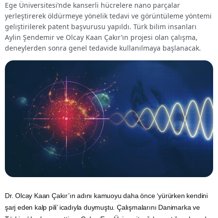
Ege Üniversitesi’nde kanserli hücrelere nano parçalar
yerleştirerek öldürmeye yönelik tedavi ve görüntüleme yöntemi
geliştirilerek patent başvurusu yapıldı. Türk bilim insanları
Aylin Şendemir ve Olcay Kaan Çakır’ın projesi olan çalışma,
deneylerden sonra genel tedavide kullanılmaya başlanacak.
Dr. Olcay
Kaan
Çakır’ın adını kamuoyu daha önce ‘yürürken kendini
şarj eden kalp pili’ icadıyla duymuştu. Çalışmalarını
Danimarka
ve