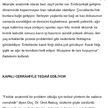
itibariyle anatomik olarak bazı zayıf yerler var. Embriyolojik gelişme
döneminde kapanmayan bazı tabakalar olabiliyor. Çocuklarda fıtık
bunlara bağlı gelişiyor. İlerleyen yaşlarda ise bağ ve kas dokusunun
zamanla esnekliğini ve direncini kaybetmesi, genetik yatkınlık, ağır
eşya kaldırma veya zorlayıcı sporlar, aşırı kilo, kronik öksürük ve
kronik kabızlık sonucu karın içi basıncın sürekli yüksek olması, ileri
yaş erkeklerde prostat problemleri gibi nedenlerle fıtıklaşma
görülebiliyor. Erkeklerde kasık fıtığı daha çok görülüyor. Kasık fıtığı
şişlik ve ağrı ile kendisini belli ediyor. Muayene ile tanı koyuyoruz”
ifadelerini kullandı.
KAPALI CERRAHİYLE TEDAVİ EDİLİYOR
“Fıtıklar anatomik bir problem olduğu için tedavi yöntemi de sadece
cerrahidir” diyen Doç. Dr. Ümit Alakuş, sözlerini şöyle sürdürdü: