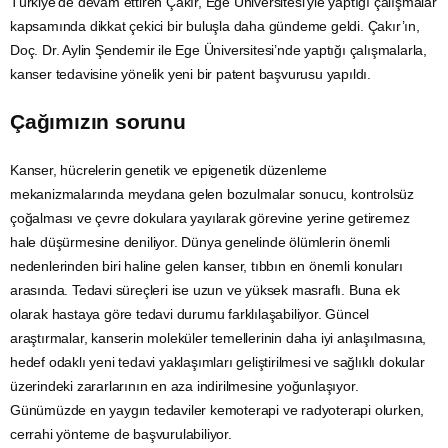
Türkiye’de devam ettiren Çakır, Ege Üniversitesi’yle yaptığı çalışmalar
kapsamında dikkat çekici bir buluşla daha gündeme geldi. Çakır’ın,
Doç. Dr. Aylin Şendemir ile Ege Üniversitesi’nde yaptığı çalışmalarla,
kanser
tedavisine yönelik yeni bir
patent
başvurusu yapıldı.
Çağımızın sorunu
Kanser, hücrelerin
genetik
ve epigenetik düzenleme
mekanizmalarında meydana gelen bozulmalar sonucu, kontrolsüz
çoğalması ve çevre dokulara yayılarak görevine yerine getiremez
hale düşürmesine deniliyor. Dünya genelinde ölümlerin önemli
nedenlerinden biri haline gelen kanser, tıbbın en önemli konuları
arasında. Tedavi süreçleri ise uzun ve yüksek masraflı. Buna ek
olarak hastaya göre tedavi durumu farklılaşabiliyor. Güncel
araştırmalar, kanserin moleküler temellerinin daha iyi anlaşılmasına,
hedef odaklı yeni tedavi yaklaşımları geliştirilmesi ve sağlıklı dokular
üzerindeki zararlarının en aza indirilmesine yoğunlaşıyor.
Günümüzde en yaygın tedaviler kemoterapi ve radyoterapi olurken,
cerrahi yönteme de başvurulabiliyor.