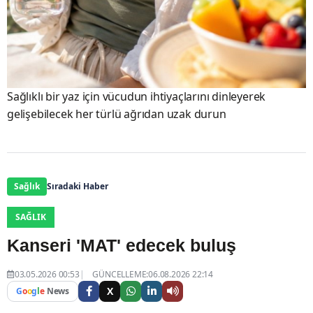
Sağlıklı bir yaz için vücudun ihtiyaçlarını dinleyerek
gelişebilecek her türlü ağrıdan uzak durun
Sağlık
Sıradaki Haber
SAĞLIK
Kanseri 'MAT' edecek buluş
03.05.2026 00:53
GÜNCELLEME:06.08.2026 22:14
X
G
o
o
g
l
e
News