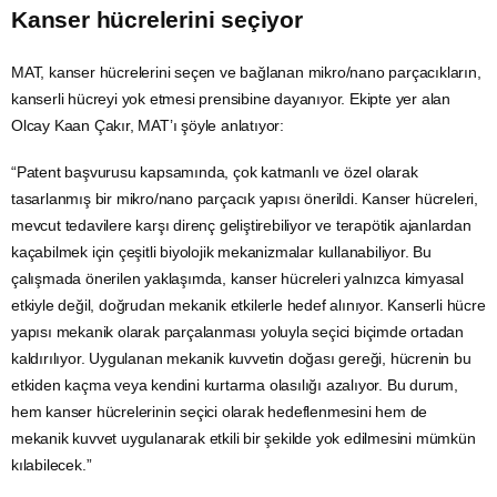
Kanser hücrelerini seçiyor
MAT, kanser hücrelerini seçen ve bağlanan mikro/nano parçacıkların,
kanserli hücreyi yok etmesi prensibine dayanıyor. Ekipte yer alan
Olcay Kaan Çakır, MAT’ı şöyle anlatıyor:
“Patent başvurusu kapsamında, çok katmanlı ve özel olarak
tasarlanmış bir mikro/nano parçacık yapısı önerildi. Kanser hücreleri,
mevcut tedavilere karşı direnç geliştirebiliyor ve terapötik ajanlardan
kaçabilmek için çeşitli biyolojik mekanizmalar kullanabiliyor. Bu
çalışmada önerilen yaklaşımda, kanser hücreleri yalnızca kimyasal
etkiyle değil, doğrudan mekanik etkilerle hedef alınıyor. Kanserli hücre
yapısı mekanik olarak parçalanması yoluyla seçici biçimde ortadan
kaldırılıyor. Uygulanan mekanik kuvvetin doğası gereği, hücrenin bu
etkiden kaçma veya kendini kurtarma olasılığı azalıyor. Bu durum,
hem kanser hücrelerinin seçici olarak hedeflenmesini hem de
mekanik kuvvet uygulanarak etkili bir şekilde yok edilmesini mümkün
kılabilecek.”