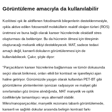
Görüntüleme amacıyla da kullanılabilir
Kızılötesi ışık ile aktiflenen fotodinamik bileşenlerin desteklenmesiyle,
ışıkla aktive edilen fotosensitif moleküllerin reaktif
oksijen
türleri (ROS)
üretmesi ve buna bağlı olarak kanser hücrelerinde oksidatif stres
oluşturması da bekleniyor. Bu da hücrenin ölmesi için titreşimin
oluşturacağı mekanik etkiyi destekleyecek. MAT, sadece tedavi
amaçlı değil, kanserli dokuların görüntülenmesi için de
kullanılabilecek. Çakır, şöyle diyor:
“Parçacıkların kanser hücrelerine bağlanması ve tümör dokusunda
seçici olarak birikmesi, onları etkili bir kontrast ve işaretleyici ajan
haline getiriyor. Günümüzde yaygın olarak kullanılan PET-BT gibi
görüntüleme yöntemlerinin iyonizan
radyasyon
ve maliyet gibi
sınırlamaları
göz
önüne alındığında, MAT manyetik ve optik
özellikleriyle tamamlayıcı veya alternatif olabilir.
Mikro/nanoparçacıklar, manyetik rezonans tabanlı görüntülemede,
kanserli ve sağlıklı dokular arasında belirgin kontrast farkı