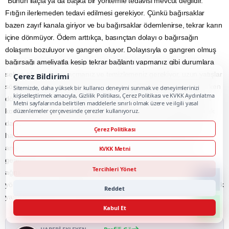
“Bunun ilaçla ya da başka bir yöntemle tedavisi mevcut değildir.
Fıtığın ilerlemeden tedavi edilmesi gerekiyor. Çünkü bağırsaklar
bazen zayıf kanala giriyor ve bu bağırsaklar ödemlenirse, tekrar karın
içine dönmüyor. Ödem arttıkça, basınçtan dolayı o bağırsağın
dolaşımı bozuluyor ve gangren oluyor. Dolayısıyla o gangren olmuş
bağırsağı ameliyatla kesip tekrar bağlantı yapmanız gibi durumlara
sebep oluyor. Karnı açmanız ve temizlemeniz gerekiyor, uzun yatışlar
Çerez Bildirimi
sözkonusu oluyor. Dolayısıyla fıtık bu hale gelmeden, hastanın erken
Sitemizde, daha yüksek bir kullanıcı deneyimi sunmak ve deneyimlerinizi
kişiselleştirmek amacıyla, Gizlilik Politikası, Çerez Politikası ve KVKK Aydınlatma
dönemde ameliyat olmasında çok büyük fayda var. Fıtıklar yaşam
Metni sayfalarında belirtilen maddelerle sınırlı olmak üzere ve ilgili yasal
konforunu olumsuz etkiliyor; ağrıya neden oluyor ve görüntü olarak
düzenlemeler çerçevesinde çerezler kullanıyoruz.
da sorunlara yol açıyor. Özellikle sporcularda ve futbolcularda bu
Çerez Politikası
hastalığa sıklıkla rastlıyoruz. Laparoskopik (kapalı) yöntemle fıtık
ameliyatını başarıyla yapabiliyoruz. Ameliyat esnasında dikiş
KVKK Metni
gerektirmeyen özel yamalar kullanılıyor; tedavi daha hızlı daha
Tercihleri Yönet
ağrısız şekilde yapılabiliyor. Fıtığın nüks etme ihtimali yamasız
yöntemlere göre çok azalıyor. Hastanın iyileşme hızı arttığı için günlük
Reddet
yaşamına dönmesi de çabuklaşıyor”
Kabul Et