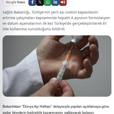
G
o
o
g
l
e
News
Sağlık Bakanlığı, Türkiye'nin yerli aşı üretim kapasitesini
artırma çalışmaları kapsamında hepatit A aşısının formülasyon
ve dolum aşamalarının ilk kez Türkiye'de gerçekleştirilerek 81
ilde kullanıma sunulduğunu bildirdi.
Bakanlıktan "Dünya
Aşı
Haftası" dolayısıyla yapılan açıklamaya göre,
aşılar bireylerin bağışıklık kazanmasını sağlayarak bulaşıcı