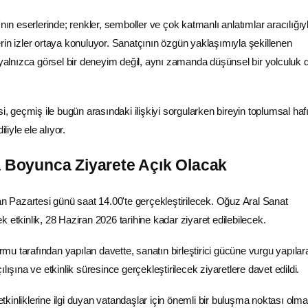
 eserlerinde; renkler, semboller ve çok katmanlı anlatımlar aracılığıy
rin izler ortaya konuluyor. Sanatçının özgün yaklaşımıyla şekillenen
e yalnızca görsel bir deneyim değil, aynı zamanda düşünsel bir yolculuk 
si, geçmiş ile bugün arasındaki ilişkiyi sorgularken bireyin toplumsal ha
iliyle ele alıyor.
a Boyunca Ziyarete Açık Olacak
ran Pazartesi günü saat 14.00'te gerçekleştirilecek. Oğuz Aral Sanat
 etkinlik, 28 Haziran 2026 tarihine kadar ziyaret edilebilecek.
formu tarafından yapılan davette, sanatın birleştirici gücüne vurgu yapıla
lışına ve etkinlik süresince gerçekleştirilecek ziyaretlere davet edildi.
 etkinliklerine ilgi duyan vatandaşlar için önemli bir buluşma noktası olma