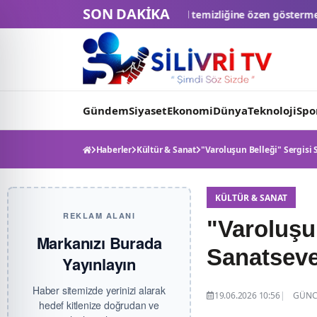
SON DAKİKA
Kişisel temizliğine özen göstermeyen eş boşanmada "tam kusu
Gündem
Siyaset
Ekonomi
Dünya
Teknoloji
Spo
Haberler
Kültür & Sanat
"Varoluşun Belleği" Sergisi 
KÜLTÜR & SANAT
REKLAM ALANI
"Varoluşun
Markanızı Burada
Sanatseve
Yayınlayın
Haber sitemizde yerinizi alarak
19.06.2026 10:56
GÜNCE
hedef kitlenize doğrudan ve