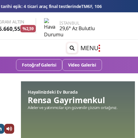
 testlerinde
TMSF, 106 aracı ihaleyle satışa sunacak
Düğün konvoyuna a
GRAM ALTIN
İSTANBUL
29,6° Az Bulutlu
6.660,55
%2,59
MENU
Fotoğraf Galerisi
Video Galerisi
Hayalinizdeki Ev Burada
Rensa Gayrimenkul
Aileler ve yatırımcılar için güvenilir çözüm ortağınız.