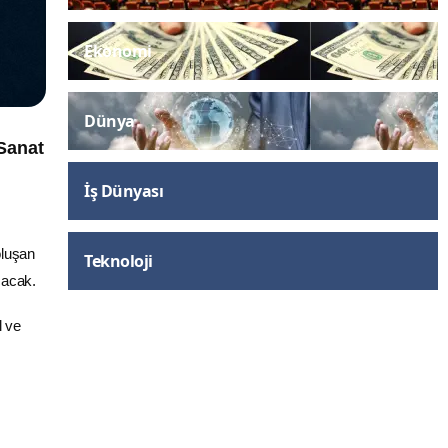
Ekonomi
Dünya
Sanat
İş Dünyası
oluşan
Teknoloji
çacak.
l ve