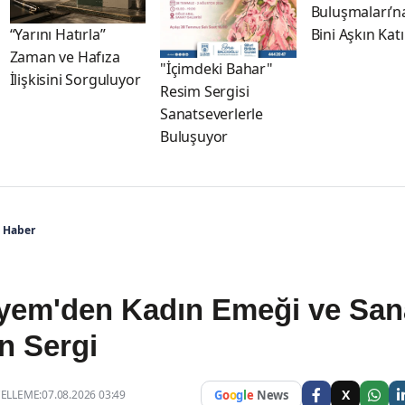
Buluşmaları’n
Bini Aşkın Kat
“Yarını Hatırla”
Zaman ve Hafıza
"İçimdeki Bahar"
İlişkisini Sorguluyor
Resim Sergisi
Sanatseverlerle
Buluşuyor
i Haber
yem'den Kadın Emeği ve San
n Sergi
X
LLEME:07.08.2026 03:49
G
o
o
g
l
e
News