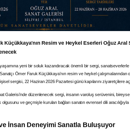
k Küçükkaya'nın Resim ve Heykel Eserleri Oğuz Aral 
lenecek
at yaşamına yeni bir soluk kazandıracak önemli bir sergi, sanatseverlerle
 Sanatçı Ömer Faruk Küçükkaya'nın resim ve heykel çalışmalarından 
kişisel sergisi, 22 Haziran 2026 Pazartesi günü kapılarını ziyaretçilere a
nat Galerisi'nde düzenlenecek sergi, insanın varoluş serüvenini, bireyse
k olgusunu ve geçmişle kurulan bağları sanatın evrensel dili aracılığıyla
 ve İnsan Deneyimi Sanatla Buluşuyor