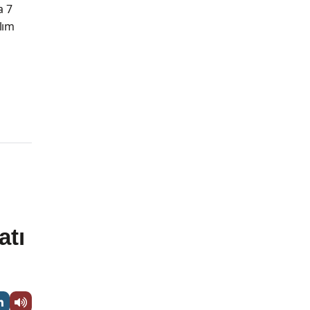
a 7
ılım
atı