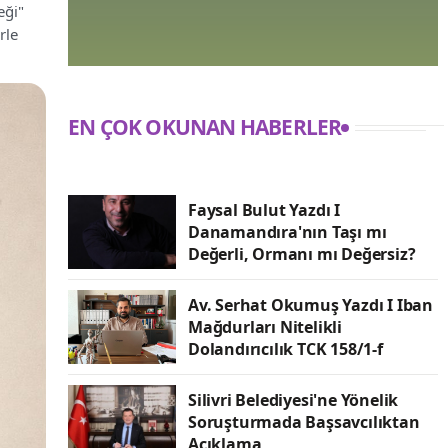
eği"
rle
EN ÇOK OKUNAN HABERLER
Faysal Bulut Yazdı I
Danamandıra'nın Taşı mı
Değerli, Ormanı mı Değersiz?
Av. Serhat Okumuş Yazdı I Iban
Mağdurları Nitelikli
Dolandırıcılık TCK 158/1-f
Silivri Belediyesi'ne Yönelik
Soruşturmada Başsavcılıktan
Açıklama