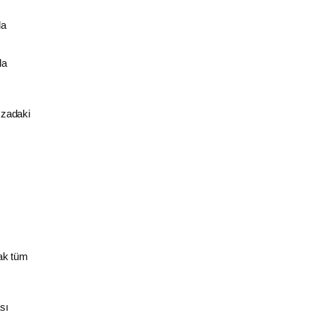
la
da
fızadaki
rak tüm
sı