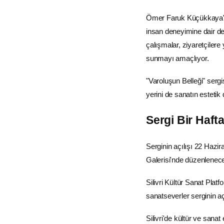
Ömer Faruk Küçükkaya'nın
insan deneyimine dair de
çalışmalar, ziyaretçiler
sunmayı amaçlıyor.
"Varoluşun Belleği" sergi
yerini de sanatın estetik d
Sergi Bir Haft
Serginin açılışı 22 Hazi
Galerisi'nde düzenlenecek
Silivri Kültür Sanat Plat
sanatseverler serginin açı
Silivri'de kültür ve sanat