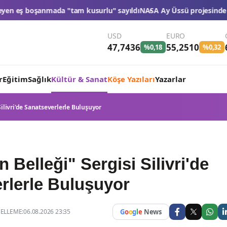
rlu" sayıldı
NASA Ay Üssü projesinde tarihi eşik: 4 ticari araç final
USD
EURO
47,7436
55,2510
%0,18
%0,32
r
Eğitim
Sağlık
Kültür & Sanat
Köşe Yazıları
Yazarlar
Silivri'de Sanatseverlerle Buluşuyor
 Belleği" Sergisi Silivri'de
rlerle Buluşuyor
LLEME:06.08.2026 23:35
G
o
o
g
l
e
News