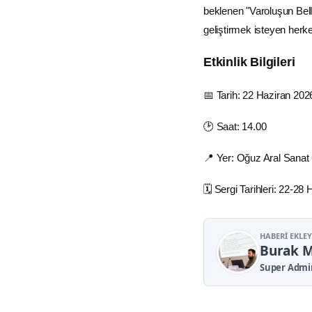
beklenen "Varoluşun Belle
geliştirmek isteyen herk
Etkinlik Bilgileri
📅 Tarih: 22 Haziran 202
🕑 Saat: 14.00
📍 Yer: Oğuz Aral Sanat Ga
🗓️ Sergi Tarihleri: 22-28
HABERI EKLE
Burak 
Super Admi