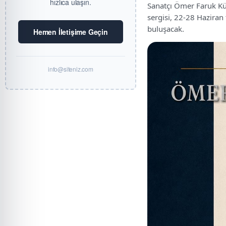
hızlıca ulaşın.
Sanatçı Ömer Faruk Kü
sergisi, 22-28 Haziran 
buluşacak.
Hemen İletişime Geçin
info@siteniz.com