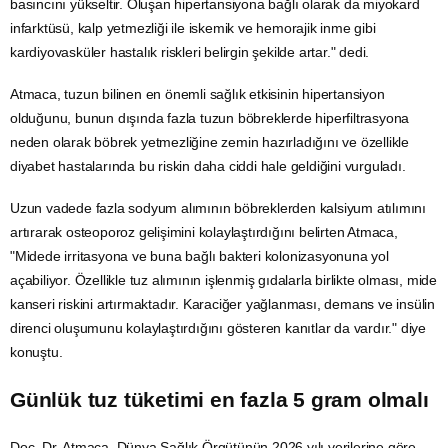
basıncını yükseltir. Oluşan hipertansiyona bağlı olarak da miyokard
infarktüsü, kalp yetmezliği ile iskemik ve hemorajik inme gibi
kardiyovasküler hastalık riskleri belirgin şekilde artar." dedi.
Atmaca, tuzun bilinen en önemli sağlık etkisinin hipertansiyon
olduğunu, bunun dışında fazla tuzun böbreklerde hiperfiltrasyona
neden olarak böbrek yetmezliğine zemin hazırladığını ve özellikle
diyabet
hastalarında bu riskin daha ciddi hale geldiğini vurguladı.
Uzun vadede fazla sodyum alımının böbreklerden kalsiyum atılımını
artırarak osteoporoz gelişimini kolaylaştırdığını belirten Atmaca,
"Midede irritasyona ve buna bağlı bakteri kolonizasyonuna yol
açabiliyor. Özellikle tuz alımının işlenmiş gıdalarla birlikte olması, mide
kanseri riskini artırmaktadır. Karaciğer yağlanması,
demans
ve insülin
direnci oluşumunu kolaylaştırdığını gösteren kanıtlar da vardır." diye
konuştu.
Günlük tuz tüketimi en fazla 5 gram olmalı
Doç. Dr. Atmaca, Dünya Sağlık Örgütünün 2026 yılı verilerine göre,