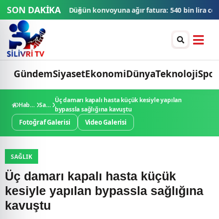
SON DAKİKA
fatura: 540 bin lira ceza, 6 araç trafikten men edildi
THY'den tüm 
Gündem
Siyaset
Ekonomi
Dünya
Teknoloji
Spor
Üç damarı kapalı hasta küçük kesiyle yapılan
Haberler
Sağlık
bypassla sağlığına kavuştu
Fotoğraf Galerisi
Video Galerisi
SAĞLIK
Üç damarı kapalı hasta küçük
kesiyle yapılan bypassla sağlığına
kavuştu