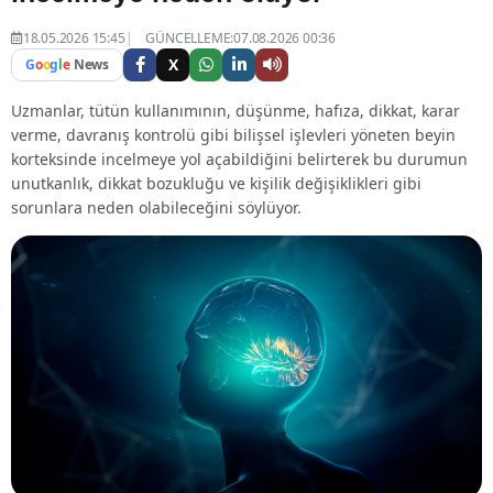
18.05.2026 15:45
GÜNCELLEME:07.08.2026 00:36
X
G
o
o
g
l
e
News
Uzmanlar, tütün kullanımının, düşünme, hafıza, dikkat, karar
verme, davranış kontrolü gibi bilişsel işlevleri yöneten beyin
korteksinde incelmeye yol açabildiğini belirterek bu durumun
unutkanlık, dikkat bozukluğu ve kişilik değişiklikleri gibi
sorunlara neden olabileceğini söylüyor.