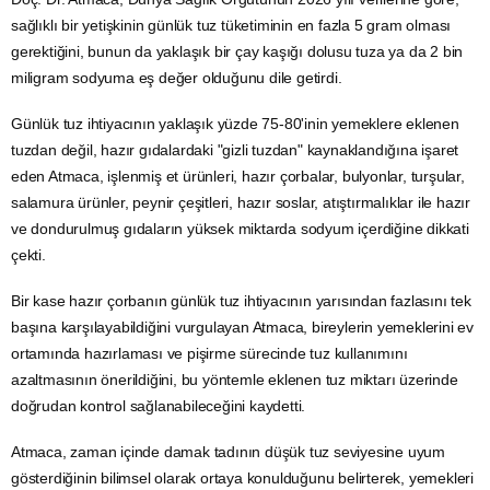
sağlıklı bir yetişkinin günlük tuz tüketiminin en fazla 5 gram olması
gerektiğini, bunun da yaklaşık bir çay kaşığı dolusu tuza ya da 2 bin
miligram sodyuma eş değer olduğunu dile getirdi.
Günlük tuz ihtiyacının yaklaşık yüzde 75-80'inin yemeklere eklenen
tuzdan değil, hazır gıdalardaki "gizli tuzdan" kaynaklandığına işaret
eden Atmaca, işlenmiş et ürünleri, hazır çorbalar, bulyonlar, turşular,
salamura ürünler, peynir çeşitleri, hazır soslar, atıştırmalıklar ile hazır
ve dondurulmuş gıdaların yüksek miktarda sodyum içerdiğine dikkati
çekti.
Bir kase hazır çorbanın günlük tuz ihtiyacının yarısından fazlasını tek
başına karşılayabildiğini vurgulayan Atmaca, bireylerin yemeklerini ev
ortamında hazırlaması ve pişirme sürecinde tuz kullanımını
azaltmasının önerildiğini, bu yöntemle eklenen tuz miktarı üzerinde
doğrudan kontrol sağlanabileceğini kaydetti.
Atmaca, zaman içinde damak tadının düşük tuz seviyesine uyum
gösterdiğinin bilimsel olarak ortaya konulduğunu belirterek, yemekleri