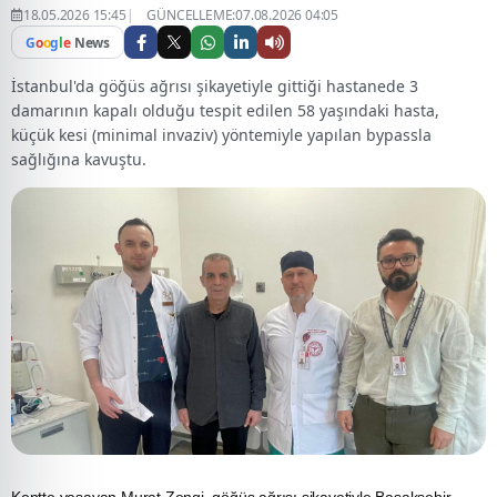
18.05.2026 15:45
GÜNCELLEME:07.08.2026 04:05
G
o
o
g
l
e
News
İstanbul'da göğüs ağrısı şikayetiyle gittiği hastanede 3
damarının kapalı olduğu tespit edilen 58 yaşındaki hasta,
küçük kesi (minimal invaziv) yöntemiyle yapılan bypassla
sağlığına kavuştu.
Kentte yaşayan Murat Zengi, göğüs ağrısı şikayetiyle Başakşehir