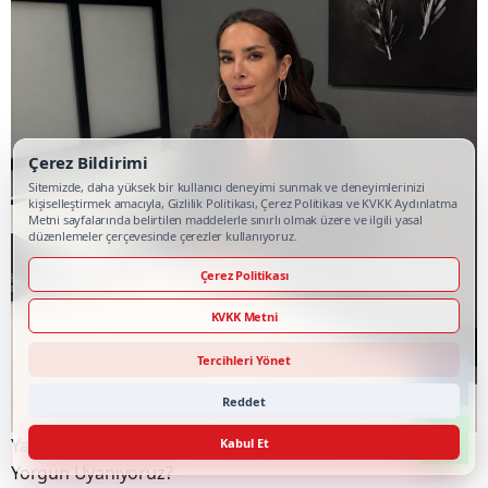
Çerez Bildirimi
Sitemizde, daha yüksek bir kullanıcı deneyimi sunmak ve deneyimlerinizi
kişiselleştirmek amacıyla, Gizlilik Politikası, Çerez Politikası ve KVKK Aydınlatma
Metni sayfalarında belirtilen maddelerle sınırlı olmak üzere ve ilgili yasal
düzenlemeler çerçevesinde çerezler kullanıyoruz.
Çerez Politikası
KVKK Metni
Tercihleri Yönet
Reddet
Yatak Odamızdaki Gizli Tehlike: 8 Saat Uyuyup Neden
Kabul Et
Yorgun Uyanıyoruz?