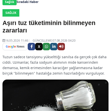
Sağlık
Sıradaki Haber
SAĞLIK
Aşırı tuz tüketiminin bilinmeyen
zararları
16.05.2026 11:46
GÜNCELLEME:07.08.2026 04:20
X
G
o
o
g
l
e
News
Tuzun sadece tansiyonu yükselttiği sanılsa da gerçek çok daha
ciddi. Uzmanlar, fazla sodyum alımının mide kanserinden
demansa, kemik erimesinden karaciğer yağlanmasına kadar
birçok "bilinmeyen" hastalığa zemin hazırladığını vurguluyor.