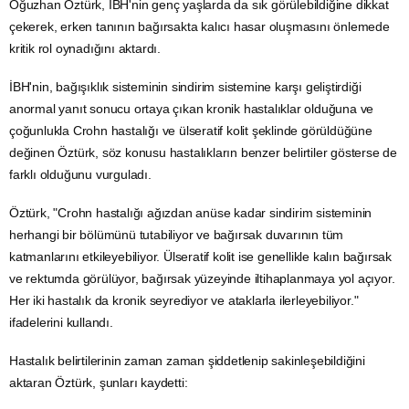
Oğuzhan Öztürk, İBH'nin genç yaşlarda da sık görülebildiğine dikkat
çekerek, erken tanının bağırsakta kalıcı hasar oluşmasını önlemede
kritik rol oynadığını aktardı.
İBH'nin, bağışıklık sisteminin sindirim sistemine karşı geliştirdiği
anormal yanıt sonucu ortaya çıkan kronik hastalıklar olduğuna ve
çoğunlukla Crohn hastalığı ve ülseratif kolit şeklinde görüldüğüne
değinen Öztürk, söz konusu hastalıkların benzer belirtiler gösterse de
farklı olduğunu vurguladı.
Öztürk, "Crohn hastalığı ağızdan anüse kadar sindirim sisteminin
herhangi bir bölümünü tutabiliyor ve bağırsak duvarının tüm
katmanlarını etkileyebiliyor. Ülseratif kolit ise genellikle kalın bağırsak
ve rektumda görülüyor, bağırsak yüzeyinde iltihaplanmaya yol açıyor.
Her iki hastalık da kronik seyrediyor ve ataklarla ilerleyebiliyor."
ifadelerini kullandı.
Hastalık belirtilerinin zaman zaman şiddetlenip sakinleşebildiğini
aktaran Öztürk, şunları kaydetti: