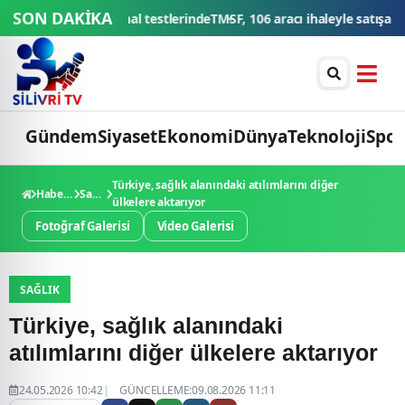
SON DAKİKA
MSF, 106 aracı ihaleyle satışa sunacak
Düğün konvoyuna ağır fatura: 5
Gündem
Siyaset
Ekonomi
Dünya
Teknoloji
Spor
Türkiye, sağlık alanındaki atılımlarını diğer
Haberler
Sağlık
ülkelere aktarıyor
Fotoğraf Galerisi
Video Galerisi
SAĞLIK
Türkiye, sağlık alanındaki
atılımlarını diğer ülkelere aktarıyor
24.05.2026 10:42
GÜNCELLEME:09.08.2026 11:11