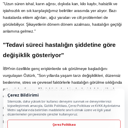
"Uzun süren ishal, karın ağrısı, dışkıda kan, kilo kaybı, halsizlik ve
iştahsızlık en sık karşılaştığımız belirtiler arasında yer alıyor. Bazı
hastalarda eklem ağrıları, ağız yaraları ve cilt problemleri de
görülebiliyor. Şikayetlerin dönem dönem azalması, hastalığın geçtiği
anlamına gelmez."
"Tedavi süreci hastalığın şiddetine göre
değişiklik gösteriyor"
İBH'nin özellikle genç erişkinlerde sık görülmeye başladığını
vurgulayan Öztürk, "Son yıllarda yaşam tarzı değişiklikleri, düzensiz
beslenme, stres ve çevresel faktörlerle hastalığın görülme sıklığında
artış gözlemliyoruz.
Aile
öyküsü olan bireylerde risk daha yüksek
Çerez Bildirimi
olabiliyor." değerlendirmesinde bulundu.
Sitemizde, daha yüksek bir kullanıcı deneyimi sunmak ve deneyimlerinizi
kişiselleştirmek amacıyla, Gizlilik Politikası, Çerez Politikası ve KVKK Aydınlatma
Öztürk, aylarca devam eden bağırsak şikayetlerinin normal kabul
Metni sayfalarında belirtilen maddelerle sınırlı olmak üzere ve ilgili yasal
düzenlemeler çerçevesinde çerezler kullanıyoruz.
edilmemesi gerektiğinin altını çizerek, "Erken dönemde yapılan
kolonoskopi ve gerekli tetkikler sayesinde hastalık kontrol altına
Çerez Politikası