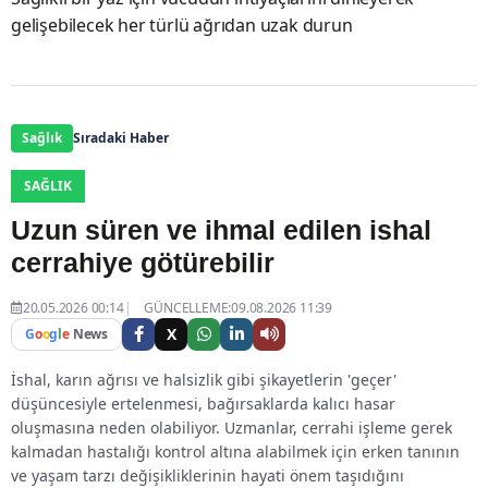
gelişebilecek her türlü ağrıdan uzak durun
Sağlık
Sıradaki Haber
SAĞLIK
Uzun süren ve ihmal edilen ishal
cerrahiye götürebilir
20.05.2026 00:14
GÜNCELLEME:09.08.2026 11:39
X
G
o
o
g
l
e
News
İshal, karın ağrısı ve halsizlik gibi şikayetlerin 'geçer'
düşüncesiyle ertelenmesi, bağırsaklarda kalıcı hasar
oluşmasına neden olabiliyor. Uzmanlar, cerrahi işleme gerek
kalmadan hastalığı kontrol altına alabilmek için erken tanının
ve yaşam tarzı değişikliklerinin hayati önem taşıdığını