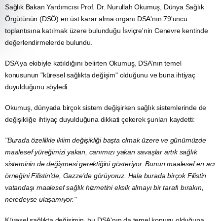
Sağlık Bakan Yardımcısı Prof. Dr. Nurullah Okumuş, Dünya Sağlık
Örgütünün (DSÖ) en üst karar alma organı DSA'nın 79'uncu
toplantısına katılmak üzere bulunduğu İsviçre'nin Cenevre kentinde
değerlendirmelerde bulundu.
DSA'ya ekibiyle katıldığını belirten Okumuş, DSA'nın temel
konusunun "küresel sağlıkta değişim" olduğunu ve buna ihtiyaç
duyulduğunu söyledi.
Okumuş, dünyada birçok sistem değişirken sağlık sistemlerinde de
değişikliğe ihtiyaç duyulduğuna dikkati çekerek şunları kaydetti:
"Burada özellikle iklim değişikliği başta olmak üzere ve günümüzde
maalesef yüreğimizi yakan, canımızı yakan savaşlar artık sağlık
sisteminin de değişmesi gerektiğini gösteriyor. Bunun maalesef en acı
örneğini Filistin'de, Gazze'de görüyoruz. Hala burada birçok Filistin
vatandaşı maalesef sağlık hizmetini eksik almayı bir tarafı bırakın,
neredeyse ulaşamıyor."
Küresel sağlıkta değişimin, bu DSA'nın da temel konusu olduğuna