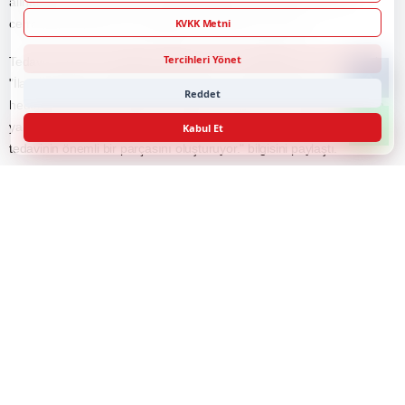
alınabiliyor. Geciken tanı ise bağırsakta kalıcı hasar, daralma ve
KVKK Metni
cerrahi gereksinime yol açabiliyor." açıklamasını yaptı.
Tercihleri Yönet
Tedavi sürecinin hastalığın şiddetine göre değiştiğini belirten Öztürk,
"İlaç tedavileriyle bağırsaktaki iltihabı kontrol altına almayı
Reddet
hedefliyoruz. Bazı hastalarda biyolojik tedaviler gerekebiliyor. Bunun
yanında beslenme düzeni, sigaranın bırakılması ve düzenli takip de
Kabul Et
tedavinin önemli bir parçasını oluşturuyor." bilgisini paylaştı.
HABER KAYNAĞI
Kaynağa Git
TRT Haber
YORUMLAR
0
İlk Yorumu Siz Yapın