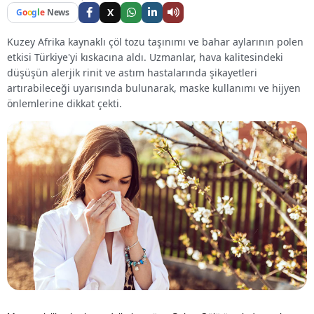
X
G
o
o
g
l
e
News
Kuzey Afrika kaynaklı çöl tozu taşınımı ve bahar aylarının polen
etkisi Türkiye'yi kıskacına aldı. Uzmanlar, hava kalitesindeki
düşüşün alerjik rinit ve astım hastalarında şikayetleri
artırabileceği uyarısında bulunarak, maske kullanımı ve hijyen
önlemlerine dikkat çekti.