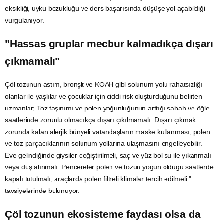
eksikliği,
uyku
bozukluğu ve ders başarısında düşüşe yol açabildiği
vurgulanıyor.
"Hassas gruplar mecbur kalmadıkça dışarı
çıkmamalı"
Çöl tozunun astım, bronşit ve
KOAH
gibi solunum yolu rahatsızlığı
olanlar ile yaşlılar ve çocuklar için ciddi risk oluşturduğunu belirten
uzmanlar;
Toz taşınımı
ve polen yoğunluğunun arttığı sabah ve öğle
saatlerinde zorunlu olmadıkça dışarı çıkılmamalı. Dışarı çıkmak
zorunda kalan alerjik bünyeli vatandaşların
maske
kullanması, polen
ve toz parçacıklarının solunum yollarına ulaşmasını engelleyebilir.
Eve gelindiğinde giysiler değiştirilmeli, saç ve yüz bol
su
ile yıkanmalı
veya duş alınmalı. Pencereler polen ve tozun yoğun olduğu saatlerde
kapalı tutulmalı, araçlarda polen filtreli klimalar tercih edilmeli."
tavsiyelerinde bulunuyor.
Çöl tozunun ekosisteme faydası olsa da