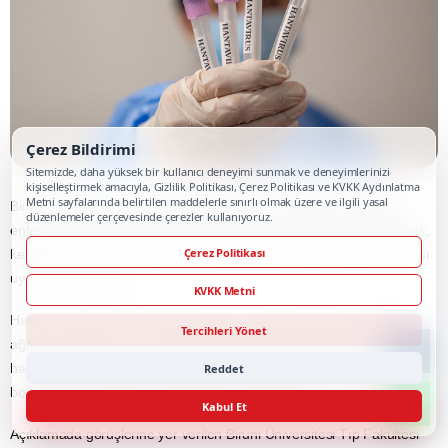
Çerez Bildirimi
Sitemizde, daha yüksek bir kullanıcı deneyimi sunmak ve deneyimlerinizi
kişiselleştirmek amacıyla, Gizlilik Politikası, Çerez Politikası ve KVKK Aydınlatma
Metni sayfalarında belirtilen maddelerle sınırlı olmak üzere ve ilgili yasal
Biruni Üniversitesi Tıp Fakültesi Hastanesi uzmanları,
hantavirüs
düzenlemeler çerçevesinde çerezler kullanıyoruz.
enfeksiyonu belirtilerinin grip ile benzerlik gösterebildiğine değinerek,
Çerez Politikası
kemirgen teması öyküsü bulunan kişilerin şikayetleri hafife almaması
uyarısında bulundu.
KVKK Metni
Hastaneden yapılan açıklamaya göre, yüksek ateş, halsizlik, kas
Tercihleri Yönet
ağrısı, baş ağrısı ve kuru öksürük gibi belirtilerle başlayabilen
hantavirüs enfeksiyonu, bazı hastalarda ağır solunum yetmezliği ve
Reddet
böbrek tutulumu gibi ciddi tablolara yol açabiliyor.
Kabul Et
Açıklamada görüşlerine yer verilen Biruni Üniversitesi Tıp Fakültesi