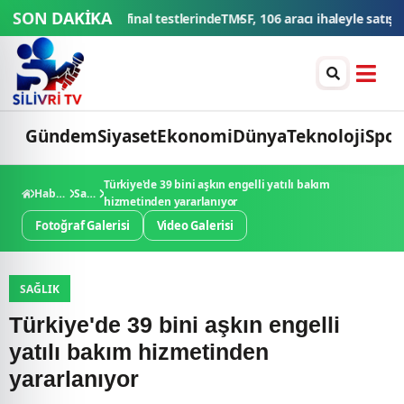
SON DAKİKA
6 aracı ihaleyle satışa sunacak
Düğün konvoyuna ağır fatura: 540 bin
Gündem
Siyaset
Ekonomi
Dünya
Teknoloji
Spor
Türkiye'de 39 bini aşkın engelli yatılı bakım
Haberler
Sağlık
hizmetinden yararlanıyor
Fotoğraf Galerisi
Video Galerisi
SAĞLIK
Türkiye'de 39 bini aşkın engelli
yatılı bakım hizmetinden
yararlanıyor