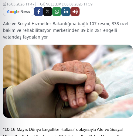
16.05.2026 11:47
GÜNCELLEME:08.08.2026 11:59
G
o
o
g
l
e
News
Aile ve Sosyal Hizmetler Bakanlığına bağlı 107 resmi, 338 özel
bakım ve rehabilitasyon merkezinden 39 bin 281 engelli
vatandaş faydalanıyor.
"10-16 Mayıs Dünya Engelliler Haftası" dolayısıyla
Aile
ve Sosyal