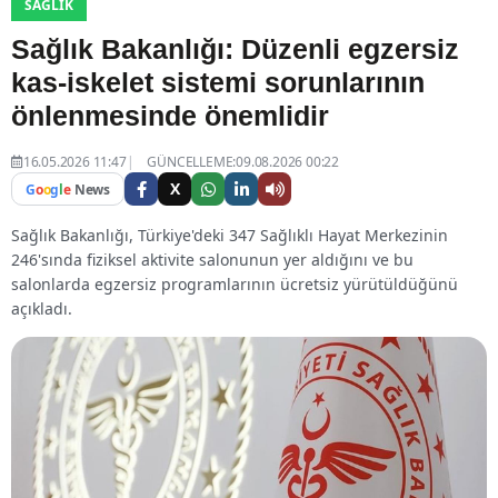
SAĞLIK
Sağlık Bakanlığı: Düzenli egzersiz
kas-iskelet sistemi sorunlarının
önlenmesinde önemlidir
16.05.2026 11:47
GÜNCELLEME:09.08.2026 00:22
X
G
o
o
g
l
e
News
Sağlık Bakanlığı, Türkiye'deki 347 Sağlıklı Hayat Merkezinin
246'sında fiziksel aktivite salonunun yer aldığını ve bu
salonlarda egzersiz programlarının ücretsiz yürütüldüğünü
açıkladı.