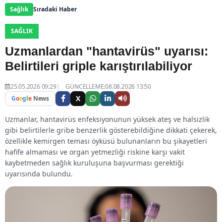
Sağlık
Sıradaki Haber
SAĞLIK
Uzmanlardan "hantavirüs" uyarısı:
Belirtileri griple karıştırılabiliyor
25.05.2026 09:29
GÜNCELLEME:08.08.2026 13:50
X
G
o
o
g
l
e
News
Uzmanlar, hantavirüs enfeksiyonunun yüksek ateş ve halsizlik
gibi belirtilerle gribe benzerlik gösterebildiğine dikkati çekerek,
özellikle kemirgen teması öyküsü bulunanların bu şikayetleri
hafife almaması ve organ yetmezliği riskine karşı vakit
kaybetmeden sağlık kuruluşuna başvurması gerektiği
uyarısında bulundu.