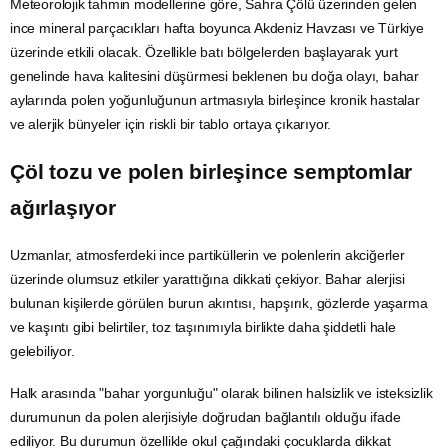
Meteorolojik tahmin modellerine göre, Sahra Çölü üzerinden gelen
ince mineral parçacıkları hafta boyunca Akdeniz Havzası ve Türkiye
üzerinde etkili olacak. Özellikle batı bölgelerden başlayarak yurt
genelinde hava kalitesini düşürmesi beklenen bu doğa olayı, bahar
aylarında polen yoğunluğunun artmasıyla birleşince kronik hastalar
ve alerjik bünyeler için riskli bir tablo ortaya çıkarıyor.
Çöl tozu ve polen birleşince semptomlar
ağırlaşıyor
Uzmanlar, atmosferdeki ince partiküllerin ve polenlerin akciğerler
üzerinde olumsuz etkiler yarattığına dikkati çekiyor. Bahar alerjisi
bulunan kişilerde görülen burun akıntısı, hapşırık, gözlerde yaşarma
ve kaşıntı gibi belirtiler, toz taşınımıyla birlikte daha şiddetli hale
gelebiliyor.
Halk arasında "bahar yorgunluğu" olarak bilinen halsizlik ve isteksizlik
durumunun da polen alerjisiyle doğrudan bağlantılı olduğu ifade
ediliyor. Bu durumun özellikle okul çağındaki çocuklarda dikkat