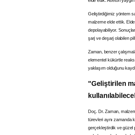
elde ettik. Aseton yaygın 
Geliştirdiğimiz yöntem s
malzeme elde ettik. Elde 
depolayabiliyor. Sonuçla
şarj ve deşarj olabilen pi
Zaman, benzer çalışmala
elementel kükürtle reaksi
yaklaşım olduğunu kayde
"Geliştirilen 
kullanılabilece
Doç. Dr. Zaman, malzemen
türevleri aynı zamanda k
gerçekleştirdik ve güzel