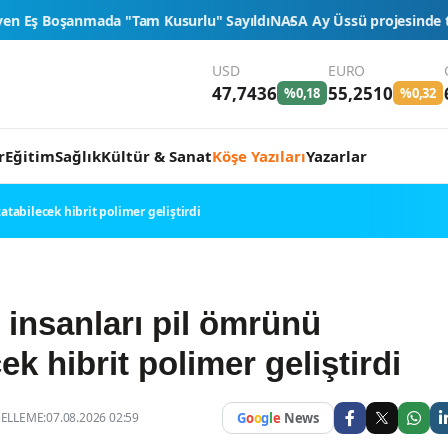
urlu" Sayıldı
NASA Ay Üssü projesinde tarihi eşik: 4 ticari araç final
USD
EURO
47,7436
55,2510
%0,18
%0,32
r
Eğitim
Sağlık
Kültür & Sanat
Köşe Yazıları
Yazarlar
atabilecek hibrit polimer geliştirdi
 insanları pil ömrünü
ek hibrit polimer geliştirdi
LLEME:07.08.2026 02:59
G
o
o
g
l
e
News