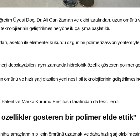
etim Üyesi Doç. Dr. Ali Can Zaman ve ekibi tarafından, uzun ömürlü v
l teknolojilerinin geliştirilmesine yönelik çalışma başlatıldı.
arı, aseton ile elementel kükürdü özgün bir polimerizasyon yöntemiyle
nerji
depolayabilen, aynı zamanda hidrofobik özellik gösteren polimer geliş
n ömürlü ve hızlı şarj olabilen yeni nesil pil teknolojilerinin geliştirilmesin
k
Patent
ve Marka Kurumu Enstitüsü tarafından da tescillendi.
 özellikler gösteren bir polimer elde ettik"
nihai amaçlarının pillerin ömrünü uzatmak ve daha hızlı şarj olabilmesin