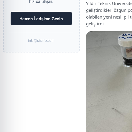
hızlıca ulaşın.
Yıldız Teknik Üniversit
geliştirdikleri özgün 
olabilen yeni nesil pil 
Hemen İletişime Geçin
geliştirdi.
info@siteniz.com