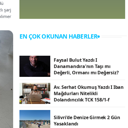
dü
ı şarj
polimer
EN ÇOK OKUNAN HABERLER
Faysal Bulut Yazdı I
Danamandıra'nın Taşı mı
Değerli, Ormanı mı Değersiz?
Av. Serhat Okumuş Yazdı I Iban
Mağdurları Nitelikli
Dolandırıcılık TCK 158/1-f
Silivri'de Denize Girmek 2 Gün
Yasaklandı