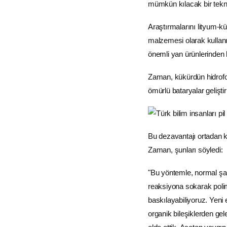
mümkün kılacak bir tekn
Araştırmalarını lityum-kük
malzemesi olarak kullanı
önemli yan ürünlerinden bi
Zaman, kükürdün hidrofo
ömürlü bataryalar geliştir
Bu dezavantajı ortadan ka
Zaman, şunları söyledi:
"Bu yöntemle, normal şar
reaksiyona sokarak polim
baskılayabiliyoruz. Yeni
organik bileşiklerden gele