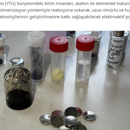
esi (YTÜ) bünyesindeki bilim insanları, aseton ile elementel kükür
polimerizasyon yöntemiyle reaksiyona sokarak, uzun ömürlü ve hızl
teknolojilerinin geliştirilmesine katkı sağlayabilecek elektroaktif 