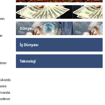
Ekonomi
nin
Dünya
un
İş Dünyası
Teknoloji
tiren
kükürdü
erini
zamanda
 polimer