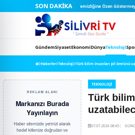
SON DAKİKA
Kişisel Temizliğine Özen Göstermeyen Eş Boşanmada "Tam Kus
Gündem
Siyaset
Ekonomi
Dünya
Teknoloji
Spo
Haberler
Teknoloji
Türk bilim insanları pil ömrünü uz
TEKNOLOJI
REKLAM ALANI
Türk bilim
Markanızı Burada
uzatabilec
Yayınlayın
Haber sitemizde yerinizi alarak
07.07.2026 08:45
GÜNCE
hedef kitlenize doğrudan ve