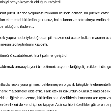
olojiyi ortaya koymak olduğunu söyledi.
ürt pilleri üzerine yoğunlaştırdıklarını belirten Zaman, bu pillerde katot
lan elementel kükürdün çok ucuz, bol bulunan ve petrokimya endüstrisi
ri olduğunu ifade etti.
bik yapısı nedeniyle doğrudan pil malzemesi olarak kullanılmasının uz
ilmesini zorlaştırdığını kaydetti.
ldırmak amacıyla yeni bir polimerizasyon tekniği geliştirdiklerini dile ge
tlarda reaksiyona girmesi beklenmeyen organik bileşiklerle elementel 
erik malzemeler elde ettik. Fark ettik ki kükürdün olumsuz bazı özellikl
 elde ettiğimiz malzeme, kükürdün bazı özelliklerini barındırırken aynı 
n özellikleri de kendi içinde taşıyor. Aslında hibrit özellikler gösteren bir