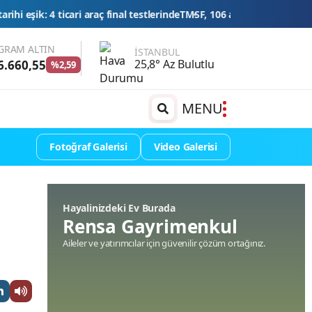
 testlerinde
TMSF, 106 aracı ihaleyle satışa sunacak
Düğün konvoyuna a
GRAM ALTIN
İSTANBUL
25,8° Az Bulutlu
6.660,55
%2,59
MENU
Fotoğraf Galerisi
Video Galerisi
Hayalinizdeki Ev Burada
Rensa Gayrimenkul
Aileler ve yatırımcılar için güvenilir çözüm ortağınız.