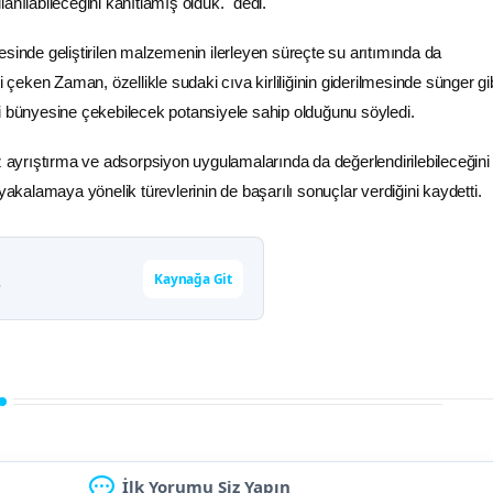
anılabileceğini kanıtlamış olduk." dedi.
esinde geliştirilen malzemenin ilerleyen süreçte su arıtımında da
i çeken Zaman, özellikle sudaki cıva kirliliğinin giderilmesinde sünger gi
i bünyesine çekebilecek potansiyele sahip olduğunu söyledi.
yrıştırma ve adsorpsiyon uygulamalarında da değerlendirilebileceğini
 yakalamaya yönelik türevlerinin de başarılı sonuçlar verdiğini kaydetti.
Kaynağa Git
r
İlk Yorumu Siz Yapın