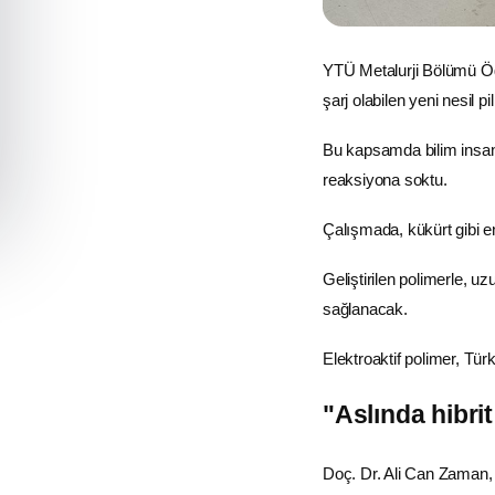
YTÜ Metalurji Bölümü Öğr
şarj olabilen yeni nesil pi
Bu kapsamda bilim insanl
reaksiyona soktu.
Çalışmada, kükürt gibi
e
Geliştirilen polimerle, uzu
sağlanacak.
Elektroaktif polimer, Tür
"Aslında hibrit
Doç. Dr. Ali Can Zaman, 