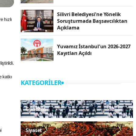
Silivri Belediyesi'ne Yönelik
e hızlı
Soruşturmada Başsavcılıktan
Açıklama
Yuvamız İstanbul'un 2026-2027
Kayıtları Açıldı
tirildi.
e katkı
KATEGORILER
Gündem
Siyaset
i