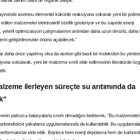
olarak bilinen basit bir organik bileşik.
ayesinde asetonu elementel kükürtle reaksiyona sokarak yeni bir polim
edilen malzemeler elektroaktif özellik gösteriyor ve bu sayede enerji
r, yeterli optimizasyon çalışmalarının ardından daha uzun ömürlü, daha h
llerin geliştirilmesinin önünü açabilecek."
r daha önce yapılmış olsa da aseton gibi basit bir molekülün bu yönte
yona sokularak, yeni bir malzeme sınıfı elde edilmesinin literatürde özg
tti.
malzeme ilerleyen süreçte
su
arıtımında da
k"
in yalnızca bataryalarla sınırlı olmadığını belirterek, "Bu malzemeler
arbondioksit yakalama uygulamalarında da kullanılabilir. Bu uygulamala
 performanslar elde ettik. Böylece hem enerji depolama hem de karbond