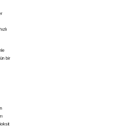
er
ızlı
mle
ün bir
in
rı
ioksit