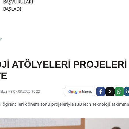
BAŞVURULARI
BAŞLADI
r
Jİ ATÖLYELERİ PROJELERİ
TE
X
LLEME:07.08.2026 10:22
G
o
o
g
l
e
News
ri öğrencileri dönem sonu projeleriyle İBBTech Teknoloji Takımını