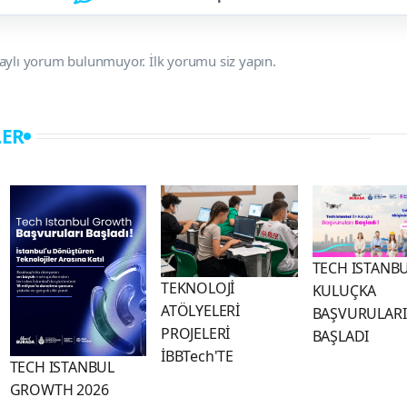
aylı yorum bulunmuyor. İlk yorumu siz yapın.
LER
TECH ISTANB
TEKNOLOJİ
KULUÇKA
ATÖLYELERİ
BAŞVURULARI
PROJELERİ
BAŞLADI
İBBTech'TE
TECH ISTANBUL
GROWTH 2026