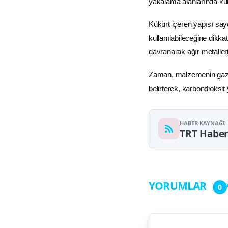
yakalama alanlarında kull
Kükürt içeren yapısı say
kullanılabileceğine dikkat
davranarak ağır metaller
Zaman, malzemenin gaz a
belirterek, karbondioksit
HABER KAYNAĞI
TRT Habe
YORUMLAR
0