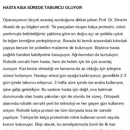
HASTA KISA SÜREDE TABURCU OLUYOR
Operasyonun birçok avantaj sunduğuna dikkat çeken Prof. Dr. Devrim
Akseki de şu bilgileri verdi: “İki parçadan oluşan kalça protezini, robot
yardımıyla belirlediğimiz şablona göre en doğru açı ve şekilde uyluk
ile leğen kemiğine yerleştiriyoruz. Burada iki kemik arasındaki kıkırdak
yapıya benzer bir polietilen malzeme de bulunuyor. Böylece hasta
sağlıklı hareket kabiliyetine kavuşuyor. Ağrılarından da kurtuluyor.
Robotik cerrahi hem hasta, hem de hekim için bir çok avantaj
sunuyor. Kas kesisi olmadığı ve kanama da az olduğu için iyileşme
süresi hızlanıyor. Hastayı ertesi gün ayağa kaldırıyoruz; genellikle 2-3
gün içinde taburcu ediyoruz. 3 hafta süre içinde ise araba kullanıyor,
işine gidip gelebiliyor. Bu sadece hasta için değil, ona bakmak
durumunda olan hasta yakınları için de olumlu bir süreç. Ortopedi
alanında robotik cerrahi yeni bir teknoloji ve her geçen gün kullanımı
artıyor. Robotik kalça protezi ise tüm dünyada kısa bir süredir
yapılıyor. Türkiye’de kalça protezinde robot kullanan sınırlı sayıda
kurum bulunuyor. Ekip olarak, bu ameliyatımızla İzmir’de ilk kez