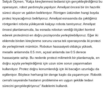
Selçuk Öçmen, “Kalça kireçlenmesi tedavisi için gerçekleştirdiğimiz bu
operasyon, robot yardımıyla yapılıyor. Ameliyat öncesi bir ön hazırlık
süreci oluyor ve şablon belirleniyor. Röntgen üstünden hangi boyda
protez koyacağımızı belirliyoruz. Ameliyat esnasında da çektiğimiz
röntgenleri robota yükleyerek kalçayı robota tanıtıyoruz. Ameliyat
öncesi planlamamızla, bu esnada robotun verdiği ölçüleri kontrol
ederek protezimizi en doğru pozisyonda yerleştirebiliyoruz. Eğer iki
eklemde birden kireçlenme sorunu varsa tek operasyonda iki protezi
de yerleştirmek mümkün. Robotun hassasiyeti oldukça yüksek,
mesafe anlamında 0.5 mm, açısal anlamda ise 0.5 derece
hassasiyete sahip. Bu nedenle protezi milimetrik bir planlamayla, en
doğru açıyla yerleştirdiğimiz için uzun süre sorun yaşanmadan
kullanılıyor. Protez doğru konumlandığı için iki bacağın uzunluğu da
eşitleniyor. Böylece herhangi bir denge kaybı da yaşanmıyor. Robotik
cerrahi sayesinde hastanın problemine en uygun şekilde tedavi
sürecini gerçekleştiriyoruz” ifadelerini kullandı.