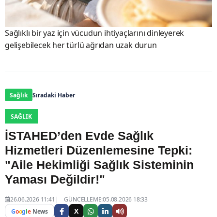
Sağlıklı bir yaz için vücudun ihtiyaçlarını dinleyerek
gelişebilecek her türlü ağrıdan uzak durun
Sağlık
Sıradaki Haber
SAĞLIK
İSTAHED’den Evde Sağlık
Hizmetleri Düzenlemesine Tepki:
"Aile Hekimliği Sağlık Sisteminin
Yaması Değildir!"
26.06.2026 11:41
GÜNCELLEME:05.08.2026 18:33
X
G
o
o
g
l
e
News