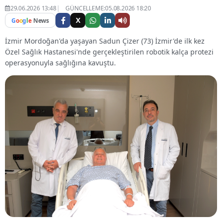
29.06.2026 13:48
GÜNCELLEME:05.08.2026 18:20
X
G
o
o
g
l
e
News
İzmir Mordoğan'da yaşayan Sadun Çizer (73) İzmir'de ilk kez
Özel Sağlık Hastanesi'nde gerçekleştirilen robotik kalça protezi
operasyonuyla sağlığına kavuştu.