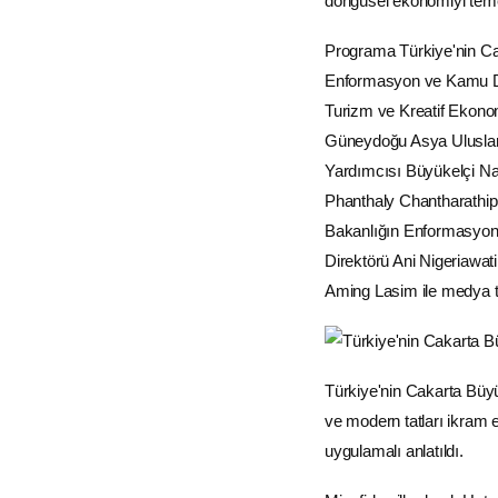
döngüsel ekonomiyi temel 
Programa Türkiye'nin Ca
Enformasyon ve Kamu Di
Turizm
ve Kreatif Ekono
Güneydoğu Asya Uluslar 
Yardımcısı Büyükelçi Na
Phanthaly Chantharathip,
Bakanlığın Enformasyo
Direktörü Ani Nigeriawa
Aming Lasim ile medya te
Türkiye'nin Cakarta Büy
ve modern tatları ikram ed
uygulamalı anlatıldı.