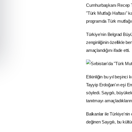
Cumhurbaşkanı Recep Ta
"
Türk Mutfağı
Haftası" k
programda
Türk mutfağı
Türkiye'nin Belgrad Büyü
zenginliğinin özellikle 
amaçlandığını ifade etti.
Etkinliğin bu yıl beşinc
Tayyip Erdoğan'ın eşi Em
söyledi. Saygılı, büyükelç
tanıtmayı amaçladıklarını
Balkanlar
ile Türkiye'nin
değinen Saygılı, bu kültür