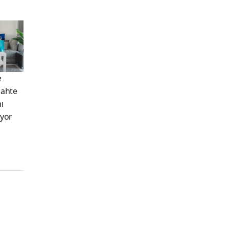
e
Sahte
ı
ıyor