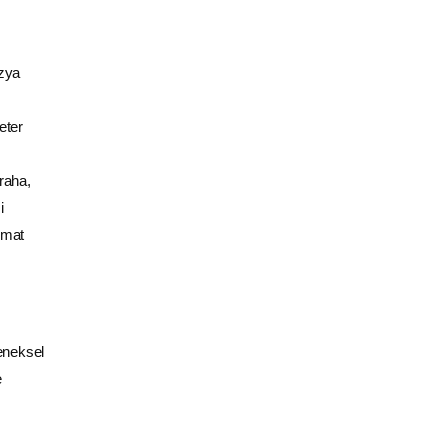
zya
eter
raha,
i
hmat
eneksel
e