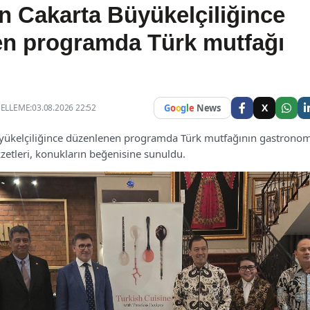
in Cakarta Büyükelçiliğince
n programda Türk mutfağı
X
LLEME:03.08.2026 22:52
G
o
o
g
l
e
News
üyükelçiliğince düzenlenen programda Türk mutfağının gastrono
zzetleri, konukların beğenisine sunuldu.