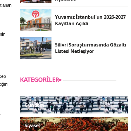
tlanan
Yuvamız İstanbul'un 2026-2027
Kayıtları Açıldı
nin
Silivri Soruşturmasında Gözaltı
Listesi Netleşiyor
ecep
KATEGORILER
ığını
Gündem
a
Siyaset