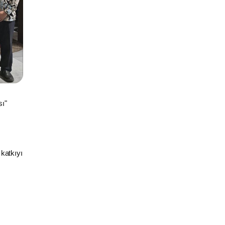
sı"
 katkıyı