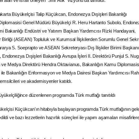
alan ve israfı önleyen "Sıfır Atık" vizyonu da tanıtıldı.
karta Büyükelçisi Talip Küçükcan,
Endonezya
Dışişleri Bakanlığı
plomasisi Genel Müdürü Büyükelçi R. Heru Hartanto Subolo, Endone
mi Bakanlığı Endüstri ve
Yatırım
Başkan Yardımcısı Rizki Handayani,
Birliği (ASEAN) Topluluk ve Kurumsal İlişkilerden Sorumlu Genel Sekr
rarya S. Soeprapto ve ASEAN Sekreteryası Dış İlişkiler Birimi Başkanı
 Endonezya Dışişleri Bakanlığı Avrupa İşleri II. Direktörü Punjul S. Nug
n ve
Medya
Direktörü Hendra Oktavianus, Bakanlığın Kamu Diplomasis
ti ile Bakanlığın Enformasyon ve Medya Dairesi Başkan Yardımcısı Ra
msilcileri ve akademisyenler katıldı.
ükelçisi Küçükcan'ın hitabıyla başlayan programda
Türk mutfağı
nın gel
ildi ve bazı lezzetlerin hazırlık süreçleri ile yapım aşamaları misafirler