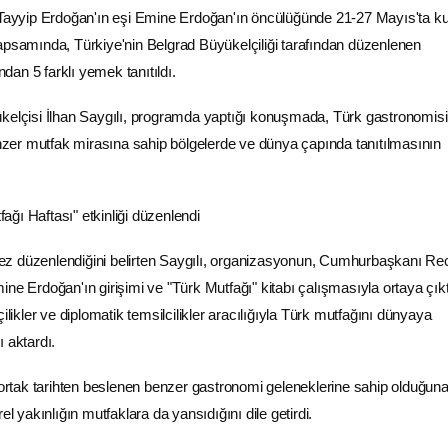
yyip Erdoğan'ın eşi Emine Erdoğan'ın öncülüğünde 21-27 Mayıs'ta ku
apsamında, Türkiye'nin Belgrad Büyükelçiliği tarafından düzenlenen
ndan 5 farklı yemek tanıtıldı.
kelçisi İlhan Saygılı, programda yaptığı konuşmada, Türk gastronomisi
benzer mutfak mirasına sahip bölgelerde ve dünya çapında tanıtılmasının
i kez düzenlendiğini belirten Saygılı, organizasyonun, Cumhurbaşkanı R
ine Erdoğan'ın girişimi ve "
Türk Mutfağı
" kitabı çalışmasıyla ortaya çıkt
ilikler ve diplomatik temsilcilikler aracılığıyla
Türk mutfağı
nı dünyaya
 aktardı.
 ortak tarihten beslenen benzer
gastronomi
geleneklerine sahip olduğun
el yakınlığın mutfaklara da yansıdığını dile getirdi.