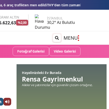
ildi
THY'den tüm zamanların yolcu ve uçuş rekoru
Esnaf kredilerinde
GRAM ALTIN
İSTANBUL
30,2° Az Bulutlu
6.622,63
%2,00
MENU
Fotoğraf Galerisi
Video Galerisi
Hayalinizdeki Ev Burada
Rensa Gayrimenkul
Aileler ve yatırımcılar için güvenilir çözüm ortağınız.