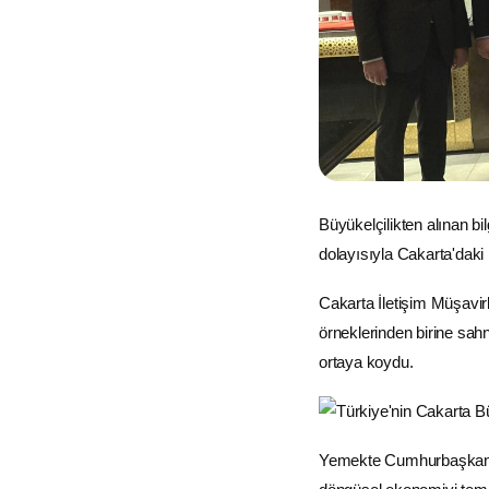
Büyükelçilikten alınan bi
dolayısıyla Cakarta'daki 
Cakarta
İletişim
Müşavirli
örneklerinden birine sah
ortaya koydu.
Yemekte Cumhurbaşkanı R