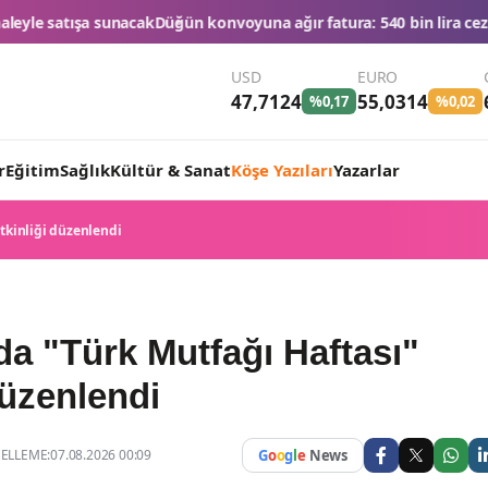
n konvoyuna ağır fatura: 540 bin lira ceza, 6 araç trafikten men ed
USD
EURO
47,7124
55,0314
%0,17
%0,02
r
Eğitim
Sağlık
Kültür & Sanat
Köşe Yazıları
Yazarlar
etkinliği düzenlendi
da "Türk Mutfağı Haftası"
düzenlendi
LLEME:07.08.2026 00:09
G
o
o
g
l
e
News