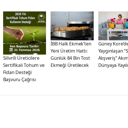
İBB Halk Ekmek’ten
Güney Kore’d
Yeni Üretim Hattı:
Yaygınlaşan “
Günlük 84 Bin Tost
Alışveriş” Akım
Silivrili Üreticilere
Ekmeği Üretilecek
Dünyaya Yayıl
Sertifikalı Tohum ve
Fidan Desteği
Başvuru Çağrısı