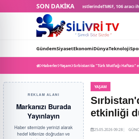
SON DAKİKA
ri araç final testlerinde
TMSF, 106 aracı ihaleyle satışa sunacak
Düğü
Gündem
Siyaset
Ekonomi
Dünya
Teknoloji
Spo
Haberler
Yaşam
Sırbistan'da "Türk Mutfağı Haftası" 
YAŞAM
REKLAM ALANI
Sırbistan'
Markanızı Burada
etkinliği 
Yayınlayın
Haber sitemizde yerinizi alarak
25.05.2026 09:28
GÜNCE
hedef kitlenize doğrudan ve