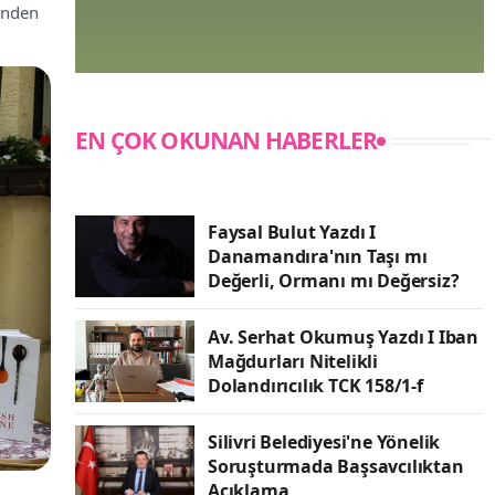
ünden
EN ÇOK OKUNAN HABERLER
Faysal Bulut Yazdı I
Danamandıra'nın Taşı mı
Değerli, Ormanı mı Değersiz?
Av. Serhat Okumuş Yazdı I Iban
Mağdurları Nitelikli
Dolandırıcılık TCK 158/1-f
Silivri Belediyesi'ne Yönelik
Soruşturmada Başsavcılıktan
Açıklama