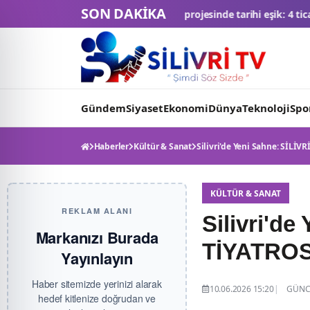
SON DAKİKA
ASA Ay Üssü projesinde tarihi eşik: 4 ticari araç final testlerinde
TMS
Gündem
Siyaset
Ekonomi
Dünya
Teknoloji
Spo
Haberler
Kültür & Sanat
Silivri'de Yeni Sahne: SİLİ
KÜLTÜR & SANAT
REKLAM ALANI
Silivri'd
Markanızı Burada
TİYATRO
Yayınlayın
Haber sitemizde yerinizi alarak
10.06.2026 15:20
GÜNCE
hedef kitlenize doğrudan ve