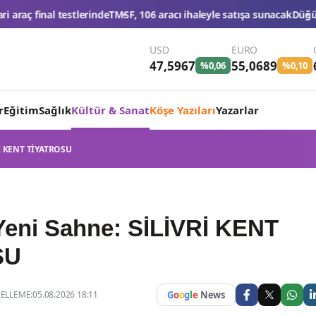
F, 106 aracı ihaleyle satışa sunacak
Düğün konvoyuna ağır fatura: 54
USD
EURO
47,5967
55,0689
%0,06
%0,10
r
Eğitim
Sağlık
Kültür & Sanat
Köşe Yazıları
Yazarlar
VRİ KENT TİYATROSU
e Yeni Sahne: SİLİVRİ KENT
SU
LLEME:05.08.2026 18:11
G
o
o
g
l
e
News