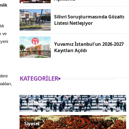
mlik
Silivri Soruşturmasında Gözaltı
Listesi Netleşiyor
tık
m ve
 yeni
Yuvamız İstanbul'un 2026-2027
Kayıtları Açıldı
itimi
KATEGORILER
nakları,
Gündem
z
Siyaset