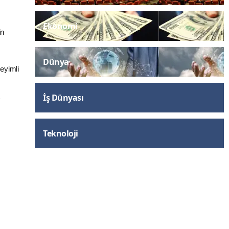
Ekonomi
in
Dünya
neyimli
İş Dünyası
a
Teknoloji