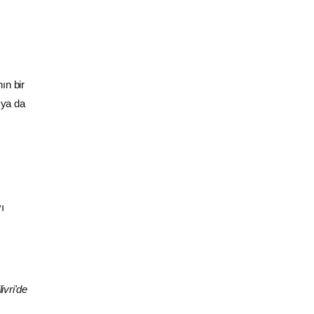
ın bir
 ya da
ı
ivri'de