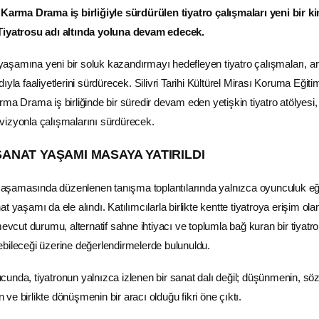
 Karma Drama iş birliğiyle sürdürülen tiyatro çalışmaları yeni bir ki
 Tiyatrosu adı altında yoluna devam edecek.
t yaşamına yeni bir soluk kazandırmayı hedefleyen tiyatro çalışmaları, ar
ıyla faaliyetlerini sürdürecek. Silivri Tarihi Kültürel Mirası Koruma Eğiti
ma Drama iş birliğinde bir süredir devam eden yetişkin tiyatro atölyesi,
vizyonla çalışmalarını sürdürecek.
ANAT YAŞAMI MASAYA YATIRILDI
lk aşamasında düzenlenen tanışma toplantılarında yalnızca oyunculuk eğ
anat yaşamı da ele alındı. Katılımcılarla birlikte kentte tiyatroya erişim ola
mevcut durumu, alternatif sahne ihtiyacı ve toplumla bağ kuran bir tiyatro
rilebileceği üzerine değerlendirmelerde bulunuldu.
unda, tiyatronun yalnızca izlenen bir sanat dalı değil; düşünmenin, sö
e birlikte dönüşmenin bir aracı olduğu fikri öne çıktı.