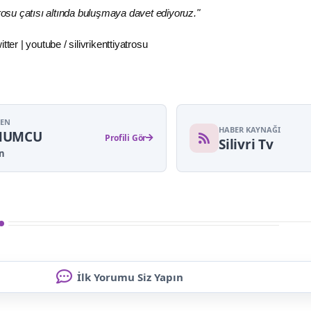
trosu çatısı altında buluşmaya davet ediyoruz."
tter | youtube / silivrikenttiyatrosu
YEN
HABER KAYNAĞI
MUMCU
Profili Gör
Silivri Tv
n
İlk Yorumu Siz Yapın