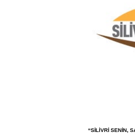
“SİLİVRİ SENİN, 