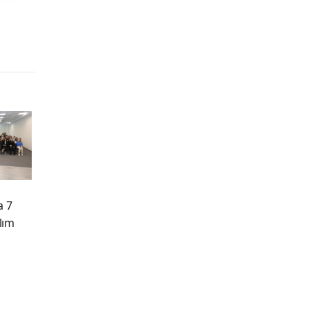
a 7
ılım