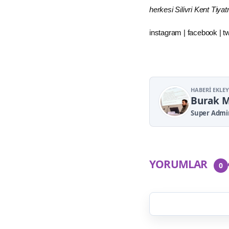
herkesi Silivri Kent Tiya
instagram | facebook | twi
HABERI EKLE
Burak 
Super Admi
YORUMLAR
0