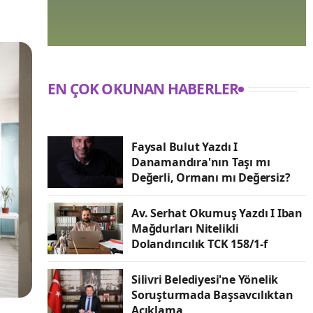
EN ÇOK OKUNAN HABERLER
Faysal Bulut Yazdı I
Danamandıra'nın Taşı mı
Değerli, Ormanı mı Değersiz?
Av. Serhat Okumuş Yazdı I Iban
Mağdurları Nitelikli
Dolandırıcılık TCK 158/1-f
Silivri Belediyesi'ne Yönelik
Soruşturmada Başsavcılıktan
Açıklama