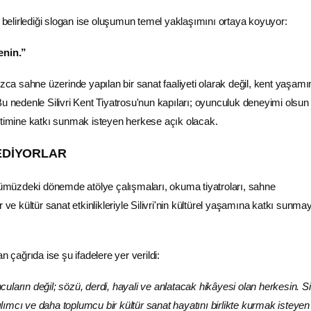
n belirlediği slogan ise oluşumun temel yaklaşımını ortaya koyuyor:
enin.”
ızca sahne üzerinde yapılan bir sanat faaliyeti olarak değil, kent yaşamın
Bu nedenle Silivri Kent Tiyatrosu'nun kapıları; oyunculuk deneyimi olsun
etimine katkı sunmak isteyen herkese açık olacak.
EDİYORLAR
önümüzdeki dönemde atölye çalışmaları, okuma tiyatroları, sahne
 ve kültür sanat etkinlikleriyle Silivri'nin kültürel yaşamına katkı sunmay
n çağrıda ise şu ifadelere yer verildi:
ların değil; sözü, derdi, hayali ve anlatacak hikâyesi olan herkesin. Sil
atılımcı ve daha toplumcu bir kültür sanat hayatını birlikte kurmak isteyen