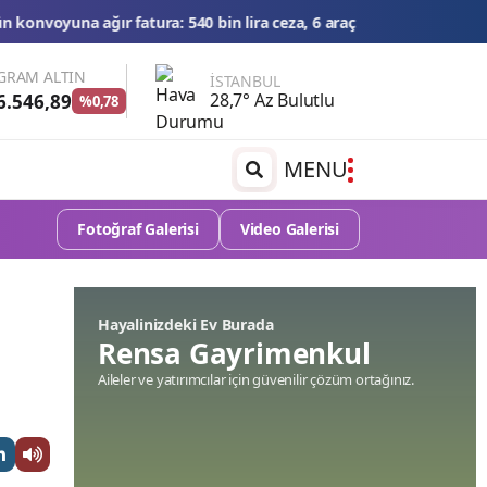
0 bin lira ceza, 6 araç trafikten men edildi
THY'den tüm zamanların
GRAM ALTIN
İSTANBUL
28,7° Az Bulutlu
6.546,89
%0,78
MENU
Fotoğraf Galerisi
Video Galerisi
Hayalinizdeki Ev Burada
Rensa Gayrimenkul
Aileler ve yatırımcılar için güvenilir çözüm ortağınız.