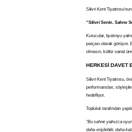
Silivri Kent Tiyatrosu'nu
“Silivri Senin. Sahne S
Kurucular, tiyatroyu yaln
parçası olarak görüyor. 
olmasın, kültür sanat ür
HERKESİ DAVET 
Silivri Kent Tiyatrosu, 
performansları, söyleşiler
hedefliyor.
Topluluk tarafından yapıla
"Bu sahne yalnızca oyuncu
daha erişilebilir, daha k