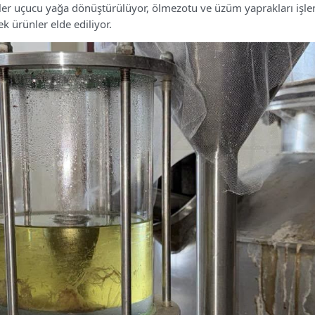
iler uçucu yağa dönüştürülüyor, ölmezotu ve üzüm yaprakları işle
 ürünler elde ediliyor.