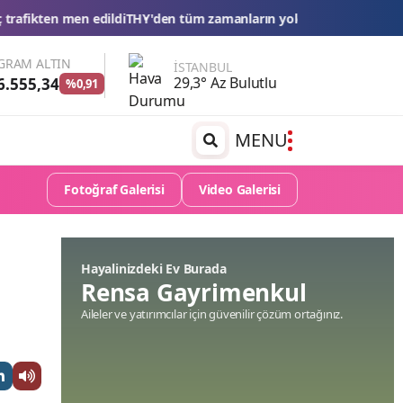
 tüm zamanların yolcu ve uçuş rekoru
Esnaf kredilerinde limit ve v
GRAM ALTIN
İSTANBUL
29,3° Az Bulutlu
6.555,34
%0,91
MENU
Fotoğraf Galerisi
Video Galerisi
Hayalinizdeki Ev Burada
Rensa Gayrimenkul
Aileler ve yatırımcılar için güvenilir çözüm ortağınız.