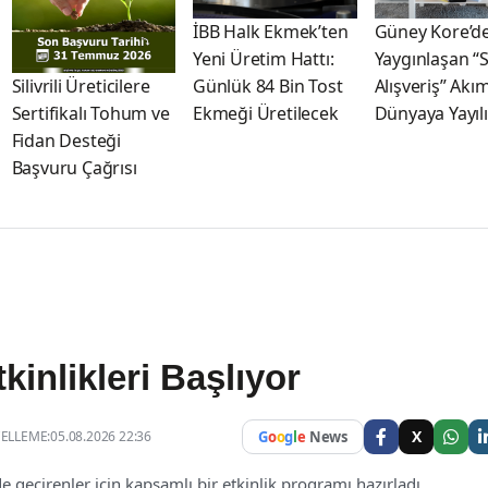
İBB Halk Ekmek’ten
Güney Kore’d
Yeni Üretim Hattı:
Yaygınlaşan “
Günlük 84 Bin Tost
Alışveriş” Akım
Silivrili Üreticilere
Ekmeği Üretilecek
Dünyaya Yayıl
Sertifikalı Tohum ve
Fidan Desteği
Başvuru Çağrısı
kinlikleri Başlıyor
X
LLEME:05.08.2026 22:36
G
o
o
g
l
e
News
de geçirenler için kapsamlı bir etkinlik programı hazırladı.