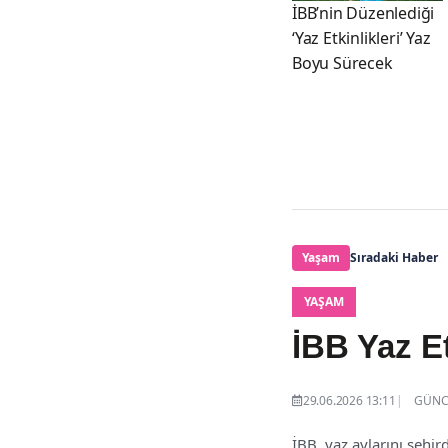
İBB’nin Düzenlediği
‘Yaz Etkinlikleri’ Yaz
Boyu Sürecek
Yaşam
Sıradaki Haber
YAŞAM
İBB Yaz Et
29.06.2026 13:11
GÜNCE
İBB, yaz aylarını şehir