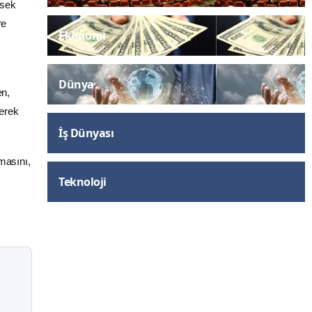
ksek
re
Ekonomi
Dünya
en,
nerek
İş Dünyası
masını,
Teknoloji