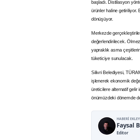
başladı. Distilasyon yön
ürünler haline getiriliyo
dönüşüyor.
Merkezde gerçekleştirile
değerlendirilecek. Ölme
yapraklık asma çeşitleri
tüketiciye sunulacak.
Silivri Belediyesi, TÜRA
işlenerek ekonomik değer 
üreticilere alternatif gel
önümüzdeki dönemde de d
HABERI EKLE
Faysal 
Editor