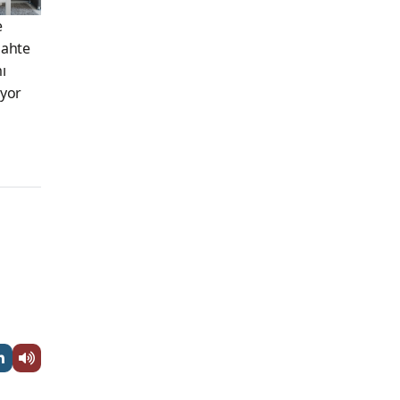
e
Sahte
ı
ıyor