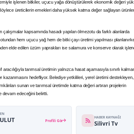
temiyle işlenen bitkiler, uçucu yağa dönüştürülerek ekonomik değeri yü
r. Böylece üreticilerin emekleri daha yüksek katma değer sağlayan ürünle
n çalışmalar kapsamında hasadı yapılan ölmezotu da farklı alanlarda
zotundan hem uçucu yağ hem de bitki çayı üretimi yapılması planlanırk
nden elde edilen üzüm yaprakları ise salamura ve konserve olarak işle
M aracılığıyla tarımsal üretimin yalnızca hasat aşamasıyla sınırlı kalma
kazanmasını hedefliyor. Belediye yetkilileri, yerel üretimi destekleyen,
ir imkânları sunan ve tarımsal üretimde katma değeri artıran projelerin
evam edeceğini belirtti.
YEN
HABER KAYNAĞI
BULUT
Profili Gör
Silivri Tv