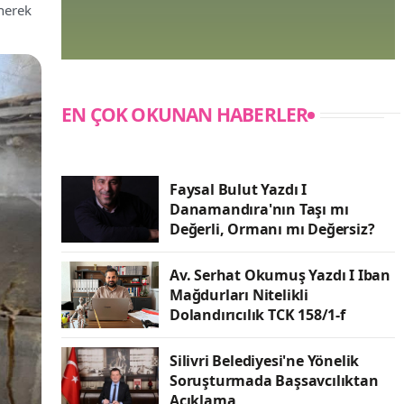
nerek
EN ÇOK OKUNAN HABERLER
Faysal Bulut Yazdı I
Danamandıra'nın Taşı mı
Değerli, Ormanı mı Değersiz?
Av. Serhat Okumuş Yazdı I Iban
Mağdurları Nitelikli
Dolandırıcılık TCK 158/1-f
Silivri Belediyesi'ne Yönelik
Soruşturmada Başsavcılıktan
Açıklama