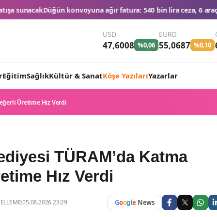
 ağır fatura: 540 bin lira ceza, 6 araç trafikten men edildi
THY'den
USD
EURO
47,6008
55,0687
%0,06
%0,10
r
Eğitim
Sağlık
Kültür & Sanat
Köşe Yazıları
Yazarlar
eğerli Üretime Hız Verdi
elediyesi TÜRAM’da Katma
etime Hız Verdi
LLEME:05.08.2026 23:29
G
o
o
g
l
e
News