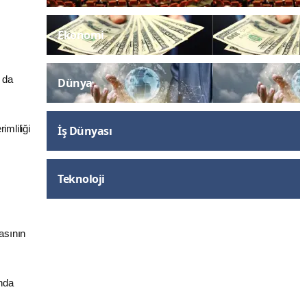
Ekonomi
a da
Dünya
imliliği
İş Dünyası
Teknoloji
masının
’nda