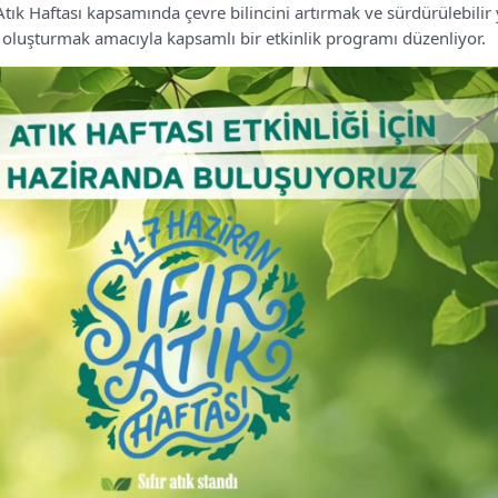
ır Atık Haftası kapsamında çevre bilincini artırmak ve sürdürülebili
oluşturmak amacıyla kapsamlı bir etkinlik programı düzenliyor.