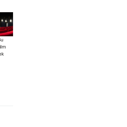
Bu
Film
ek