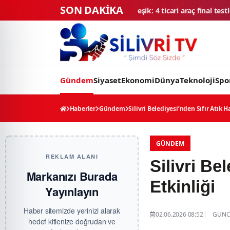
SON DAKİKA
arihi eşik: 4 ticari araç final testlerinde
TMSF, 106 aracı ihaleyle s
Gündem
Siyaset
Ekonomi
Dünya
Teknoloji
Spo
Haberler
Gündem
Silivri Belediyesi’nden Sıfır Atık H
GÜNDEM
REKLAM ALANI
Silivri Be
Markanızı Burada
Etkinliği
Yayınlayın
Haber sitemizde yerinizi alarak
02.06.2026 08:52
GÜNCE
hedef kitlenize doğrudan ve