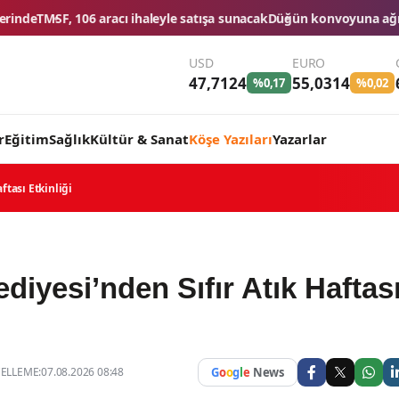
atışa sunacak
Düğün konvoyuna ağır fatura: 540 bin lira ceza, 6 araç
USD
EURO
47,7124
55,0314
%0,17
%0,02
r
Eğitim
Sağlık
Kültür & Sanat
Köşe Yazıları
Yazarlar
aftası Etkinliği
lediyesi’nden Sıfır Atık Haftas
LLEME:07.08.2026 08:48
G
o
o
g
l
e
News