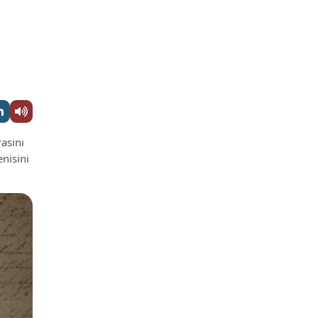
rasını
nisini