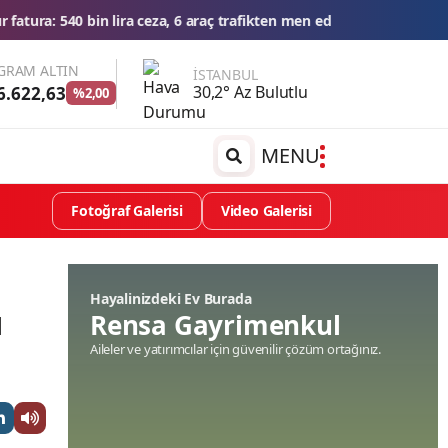
 trafikten men edildi
THY'den tüm zamanların yolcu ve uçuş rekoru
GRAM ALTIN
İSTANBUL
30,2° Az Bulutlu
6.622,63
%2,00
MENU
Fotoğraf Galerisi
Video Galerisi
Hayalinizdeki Ev Burada
ı
Rensa Gayrimenkul
Aileler ve yatırımcılar için güvenilir çözüm ortağınız.