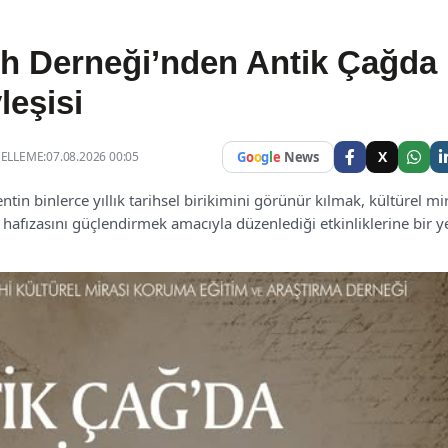
arih Derneği’nden Antik Çağda
leşisi
X
LLEME:07.08.2026 00:05
G
o
o
g
l
e
News
entin binlerce yıllık tarihsel birikimini görünür kılmak, kültürel mi
afızasını güçlendirmek amacıyla düzenlediği etkinliklerine bir ye