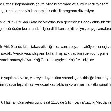
 Atık Haftası kapsamında çevre bilincini artırmak ve sürdürülebilir yaşam
uşturmak amacıyla kapsamlı bir etkinlik programı düzenliyor.
günü Silivri Sahili Atatürk Meydanı’nda gerçekleştirilecek etkinliklerde
e geri dönüşüm konusunda bilgilendirilirken çeşitli atölye ve uygulamalar
Atık Standı, kitap takas etkinliği, bez çanta boyama atölyesi, enerji ver
r alacak. Ayrıca vatandaşların kullanılmış atık yağlarını geri dönüşüme
etmek amacıyla “Atık Yağ Getirene Ayçiçek Yağı” etkinliği de
ndan yapılan davette, çevreye duyarlı tüm vatandaşlar etkinliğe katılmaya
lincinin yaygınlaştırılması ve doğal kaynakların korunmasına katkı sunul
iği, 6 Haziran Cumartesi günü saat 11.00’de Silivri Sahili Atatürk Meydanı