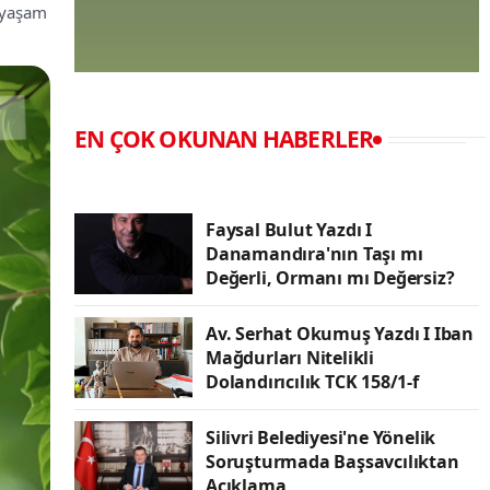
r yaşam
EN ÇOK OKUNAN HABERLER
Faysal Bulut Yazdı I
Danamandıra'nın Taşı mı
Değerli, Ormanı mı Değersiz?
Av. Serhat Okumuş Yazdı I Iban
Mağdurları Nitelikli
Dolandırıcılık TCK 158/1-f
Silivri Belediyesi'ne Yönelik
Soruşturmada Başsavcılıktan
Açıklama