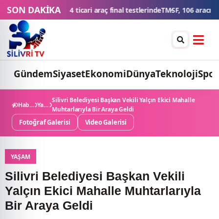
SON DAKİKA
 testlerinde
TMSF, 106 aracı ihaleyle satışa sunacak
Düğün konvoyuna 
Gündem
Siyaset
Ekonomi
Dünya
Teknoloji
Spor
Silivri Belediyesi Başkan Vekili Yalçın Ekici Mahalle
Haberler
Yaşam
Muhtarlarıyla Bir Araya Geldi
Fotoğraf Galerisi
Video Galerisi
YAŞAM
Silivri Belediyesi Başkan Vekili
Yalçın Ekici Mahalle Muhtarlarıyla
Bir Araya Geldi