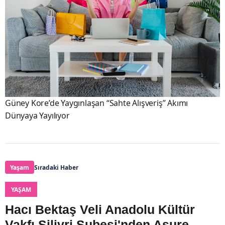
Güney Kore’de Yaygınlaşan “Sahte Alışveriş” Akımı
Dünyaya Yayılıyor
Yaşam
Sıradaki Haber
YAŞAM
Hacı Bektaş Veli Anadolu Kültür
Vakfı Silivri Şubesi'nden Aşure