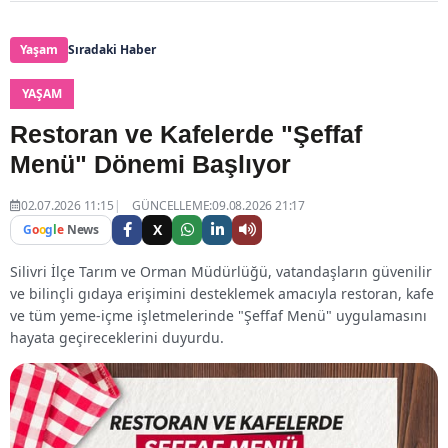
Yaşam
Sıradaki Haber
YAŞAM
Restoran ve Kafelerde "Şeffaf
Menü" Dönemi Başlıyor
02.07.2026 11:15
GÜNCELLEME:09.08.2026 21:17
X
G
o
o
g
l
e
News
Silivri İlçe Tarım ve Orman Müdürlüğü, vatandaşların güvenilir
ve bilinçli gıdaya erişimini desteklemek amacıyla restoran, kafe
ve tüm yeme-içme işletmelerinde "Şeffaf Menü" uygulamasını
hayata geçireceklerini duyurdu.