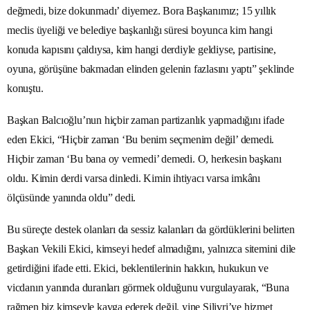
değmedi, bize dokunmadı’ diyemez. Bora Başkanımız; 15 yıllık
meclis üyeliği ve belediye başkanlığı süresi boyunca kim hangi
konuda kapısını çaldıysa, kim hangi derdiyle geldiyse, partisine,
oyuna, görüşüne bakmadan elinden gelenin fazlasını yaptı” şeklinde
konuştu.
Başkan Balcıoğlu’nun hiçbir zaman partizanlık yapmadığını ifade
eden Ekici, “Hiçbir zaman ‘Bu benim seçmenim değil’ demedi.
Hiçbir zaman ‘Bu bana oy vermedi’ demedi. O, herkesin başkanı
oldu. Kimin derdi varsa dinledi. Kimin ihtiyacı varsa imkânı
ölçüsünde yanında oldu” dedi.
Bu süreçte destek olanları da sessiz kalanları da gördüklerini belirten
Başkan Vekili Ekici, kimseyi hedef almadığını, yalnızca sitemini dile
getirdiğini ifade etti. Ekici, beklentilerinin hakkın, hukukun ve
vicdanın yanında duranları görmek olduğunu vurgulayarak, “Buna
rağmen biz kimseyle kavga ederek değil, yine Silivri’ye hizmet