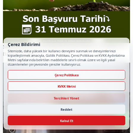
Çerez Bildirimi
Silivrili Üreticilere Sertifikalı Tohum ve Fidan Desteği
Sitemizde, daha yüksek bir kullanıcı deneyimi sunmak ve deneyimlerinizi
Başvuru Çağrısı
kişiselleştirmek amacıyla, Gizlilik Politikası, Çerez Politikası ve KVKK Aydınlatma
Metni sayfalarında belirtilen maddelerle sınırlı olmak üzere ve ilgili yasal
düzenlemeler çerçevesinde çerezler kullanıyoruz.
Çerez Politikası
KVKK Metni
Tercihleri Yönet
Reddet
Kabul Et