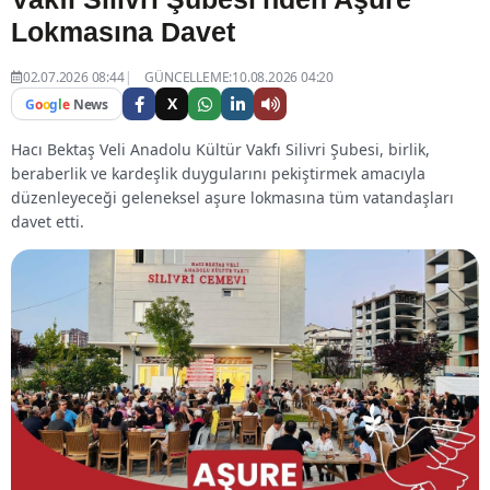
Lokmasına Davet
02.07.2026 08:44
GÜNCELLEME:10.08.2026 04:20
X
G
o
o
g
l
e
News
Hacı Bektaş Veli Anadolu Kültür Vakfı Silivri Şubesi, birlik,
beraberlik ve kardeşlik duygularını pekiştirmek amacıyla
düzenleyeceği geleneksel aşure lokmasına tüm vatandaşları
davet etti.