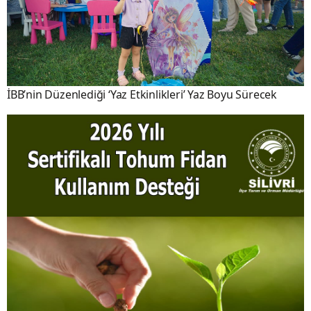
İBB’nin Düzenlediği ‘Yaz Etkinlikleri’ Yaz Boyu Sürecek