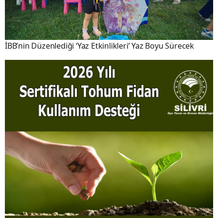
İBB’nin Düzenlediği ‘Yaz Etkinlikleri’ Yaz Boyu Sürecek