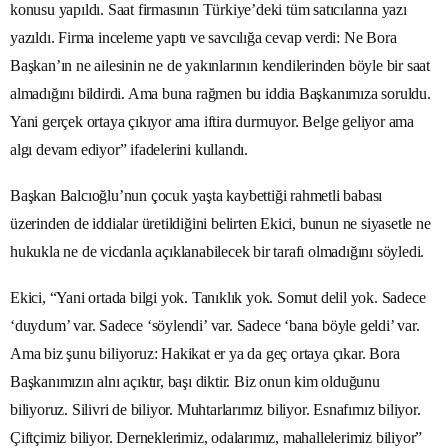
konusu yapıldı. Saat firmasının Türkiye’deki tüm satıcılarına yazı
yazıldı. Firma inceleme yaptı ve savcılığa cevap verdi: Ne Bora
Başkan’ın ne ailesinin ne de yakınlarının kendilerinden böyle bir saat
almadığını bildirdi. Ama buna rağmen bu iddia Başkanımıza soruldu.
Yani gerçek ortaya çıkıyor ama iftira durmuyor. Belge geliyor ama
algı devam ediyor” ifadelerini kullandı.
Başkan Balcıoğlu’nun çocuk yaşta kaybettiği rahmetli babası
üzerinden de iddialar üretildiğini belirten Ekici, bunun ne siyasetle ne
hukukla ne de vicdanla açıklanabilecek bir tarafı olmadığını söyledi.
Ekici, “Yani ortada bilgi yok. Tanıklık yok. Somut delil yok. Sadece
‘duydum’ var. Sadece ‘söylendi’ var. Sadece ‘bana böyle geldi’ var.
Ama biz şunu biliyoruz: Hakikat er ya da geç ortaya çıkar. Bora
Başkanımızın alnı açıktır, başı diktir. Biz onun kim olduğunu
biliyoruz. Silivri de biliyor. Muhtarlarımız biliyor. Esnafımız biliyor.
Çiftçimiz biliyor. Derneklerimiz, odalarımız, mahallelerimiz biliyor”