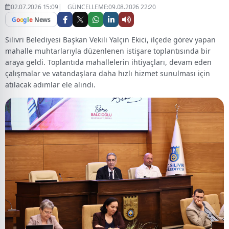
02.07.2026 15:09
GÜNCELLEME:09.08.2026 22:20
G
o
o
g
l
e
News
Silivri Belediyesi Başkan Vekili Yalçın Ekici, ilçede görev yapan
mahalle muhtarlarıyla düzenlenen istişare toplantısında bir
araya geldi. Toplantıda mahallelerin ihtiyaçları, devam eden
çalışmalar ve vatandaşlara daha hızlı hizmet sunulması için
atılacak adımlar ele alındı.