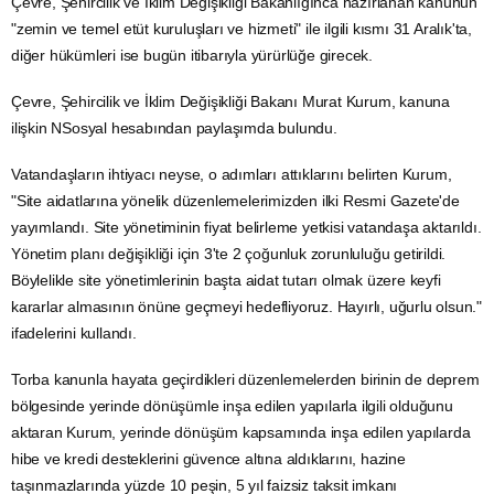
Çevre, Şehircilik ve
İklim Değişikliği
Bakanlığınca hazırlanan kanunun
"zemin ve temel etüt kuruluşları ve hizmeti" ile ilgili kısmı 31 Aralık'ta,
diğer hükümleri ise bugün itibarıyla yürürlüğe girecek.
Çevre, Şehircilik ve İklim Değişikliği Bakanı Murat Kurum, kanuna
ilişkin
NSosyal
hesabından paylaşımda bulundu.
Vatandaşların ihtiyacı neyse, o adımları attıklarını belirten Kurum,
"Site aidatlarına yönelik düzenlemelerimizden ilki Resmi Gazete'de
yayımlandı. Site yönetiminin fiyat belirleme yetkisi vatandaşa aktarıldı.
Yönetim planı değişikliği için 3'te 2 çoğunluk zorunluluğu getirildi.
Böylelikle site yönetimlerinin başta aidat tutarı olmak üzere keyfi
kararlar almasının önüne geçmeyi hedefliyoruz. Hayırlı, uğurlu olsun."
ifadelerini kullandı.
Torba kanunla hayata geçirdikleri düzenlemelerden birinin de
deprem
bölgesinde yerinde dönüşümle inşa edilen yapılarla ilgili olduğunu
aktaran Kurum, yerinde dönüşüm kapsamında inşa edilen yapılarda
hibe ve kredi desteklerini güvence altına aldıklarını, hazine
taşınmazlarında yüzde 10 peşin, 5 yıl faizsiz taksit imkanı