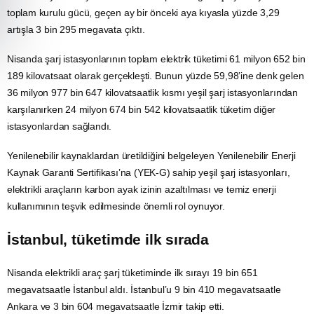
toplam kurulu gücü, geçen ay bir önceki aya kıyasla yüzde 3,29
artışla 3 bin 295 megavata çıktı.
Nisanda şarj istasyonlarının toplam
elektrik
tüketimi 61 milyon 652 bin
189 kilovatsaat olarak gerçekleşti. Bunun yüzde 59,98’ine denk gelen
36 milyon 977 bin 647 kilovatsaatlik kısmı yeşil şarj istasyonlarından
karşılanırken 24 milyon 674 bin 542 kilovatsaatlik tüketim diğer
istasyonlardan sağlandı.
Yenilenebilir kaynaklardan üretildiğini belgeleyen
Yenilenebilir Enerji
Kaynak Garanti Sertifikası’na (YEK-G) sahip yeşil şarj istasyonları,
elektrikli araçların karbon ayak izinin azaltılması ve temiz enerji
kullanımının
teşvik
edilmesinde önemli rol oynuyor.
İstanbul, tüketimde ilk sırada
Nisanda
elektrikli araç
şarj tüketiminde ilk sırayı 19 bin 651
megavatsaatle
İstanbul
aldı. İstanbul’u 9 bin 410 megavatsaatle
Ankara
ve 3 bin 604 megavatsaatle
İzmir
takip etti.