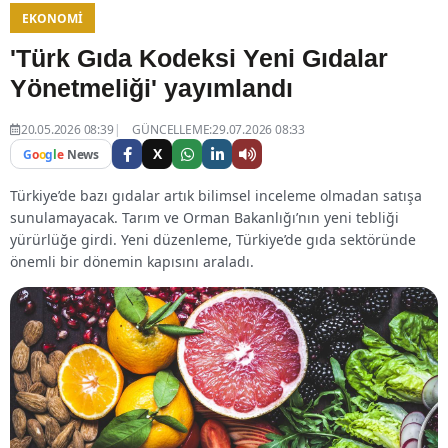
EKONOMI
'Türk Gıda Kodeksi Yeni Gıdalar
Yönetmeliği' yayımlandı
20.05.2026 08:39
GÜNCELLEME:29.07.2026 08:33
X
G
o
o
g
l
e
News
Türkiye’de bazı gıdalar artık bilimsel inceleme olmadan satışa
sunulamayacak. Tarım ve Orman Bakanlığı’nın yeni tebliği
yürürlüğe girdi. Yeni düzenleme, Türkiye’de gıda sektöründe
önemli bir dönemin kapısını araladı.