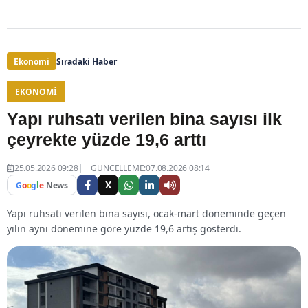
Ekonomi
Sıradaki Haber
EKONOMI
Yapı ruhsatı verilen bina sayısı ilk
çeyrekte yüzde 19,6 arttı
25.05.2026 09:28
GÜNCELLEME:07.08.2026 08:14
X
G
o
o
g
l
e
News
Yapı ruhsatı verilen bina sayısı, ocak-mart döneminde geçen
yılın aynı dönemine göre yüzde 19,6 artış gösterdi.