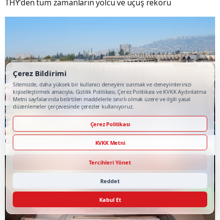
THY'den tüm zamanların yolcu ve uçuş rekoru
Çerez Bildirimi
Sitemizde, daha yüksek bir kullanıcı deneyimi sunmak ve deneyimlerinizi
kişiselleştirmek amacıyla, Gizlilik Politikası, Çerez Politikası ve KVKK Aydınlatma
Metni sayfalarında belirtilen maddelerle sınırlı olmak üzere ve ilgili yasal
düzenlemeler çerçevesinde çerezler kullanıyoruz.
Çerez Politikası
Gıdada Fiyatlar Aşağı Çekilemiyor
KVKK Metni
Tercihleri Yönet
Reddet
Kabul Et