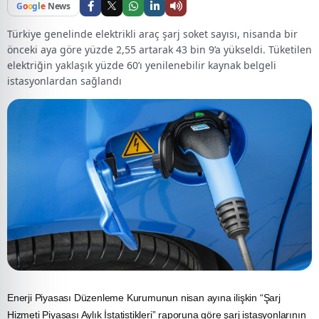
G
o
o
g
l
e
News
Türkiye genelinde elektrikli araç şarj soket sayısı, nisanda bir
önceki aya göre yüzde 2,55 artarak 43 bin 9’a yükseldi. Tüketilen
elektriğin yaklaşık yüzde 60’ı yenilenebilir kaynak belgeli
istasyonlardan sağlandı
Enerji
Piyasası Düzenleme Kurumunun nisan ayına ilişkin “Şarj
Hizmeti Piyasası Aylık İstatistikleri” raporuna göre şarj istasyonlarının