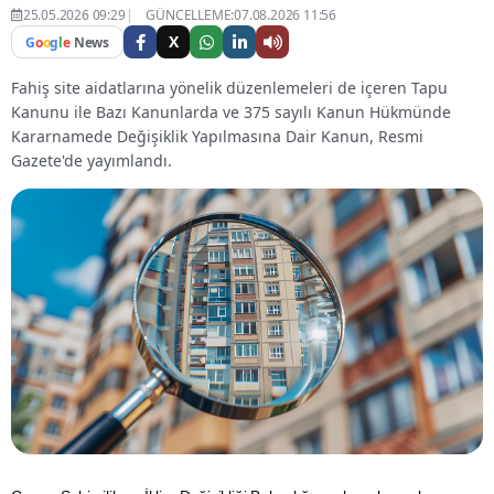
25.05.2026 09:29
GÜNCELLEME:07.08.2026 11:56
X
G
o
o
g
l
e
News
Fahiş site aidatlarına yönelik düzenlemeleri de içeren Tapu
Kanunu ile Bazı Kanunlarda ve 375 sayılı Kanun Hükmünde
Kararnamede Değişiklik Yapılmasına Dair Kanun, Resmi
Gazete'de yayımlandı.