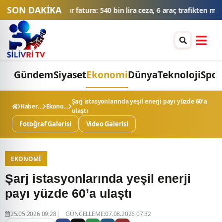
SON DAKİKA
ceza, 6 araç trafikten men edildi
THY'den tüm zamanların yolcu ve
Gündem
Siyaset
Ekonomi
Dünya
Teknoloji
Spor
Şarj istasyonlarında yeşil enerji payı yüzde 60’a
Haberler
Ekonomi
ulaştı
Fotoğraf Galerisi
Video Galerisi
EKONOMI
Şarj istasyonlarında yeşil enerji
payı yüzde 60’a ulaştı
25.05.2026 09:28
GÜNCELLEME:07.08.2026 07:32