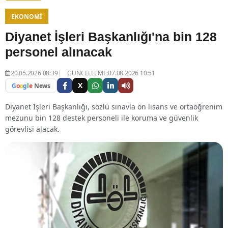
EKONOMI
Diyanet İşleri Başkanlığı'na bin 128
personel alınacak
20.05.2026 08:39
GÜNCELLEME:07.08.2026 10:51
X
G
o
o
g
l
e
News
Diyanet İşleri Başkanlığı, sözlü sınavla ön lisans ve ortaöğrenim
mezunu bin 128 destek personeli ile koruma ve güvenlik
görevlisi alacak.