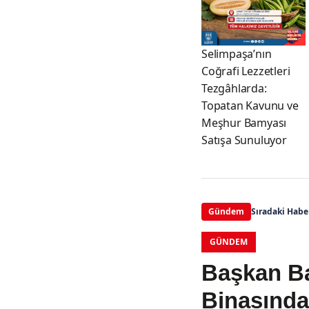
Selimpaşa’nın
Coğrafi Lezzetleri
Tezgâhlarda:
Topatan Kavunu ve
Meşhur Bamyası
Satışa Sunuluyor
Gündem
Sıradaki Habe
GÜNDEM
Başkan Ba
Binasındak