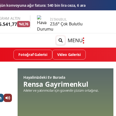
0 bin lira ceza, 6 araç trafikten men edildi
THY'den tüm zamanları
GRAM ALTIN
İSTANBUL
23,6° Çok Bulutlu
6.541,77
%0,76
MENU
Fotoğraf Galerisi
Video Galerisi
Hayalinizdeki Ev Burada
Rensa Gayrimenkul
Aileler ve yatırımcılar için güvenilir çözüm ortağınız.