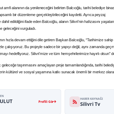
mfi alanının da yenileneceğini belirten Balcıoğlu, tarihi belediye binası
psamlı bir düzenleme gerçekleştirileceğini kaydetti. Ayrıca peyzaj
dahil edildiğini ifade eden Balcıoğlu, alanın Silivri’nin hafızasını yaşata
e geleceğini vurguladı.
ın hızla devam ettiğini dile getiren Başkan Balcıoğlu, “Tarihimize sahip
e çalışıyoruz. Bu projeyle sadece bir yapıyı değil, aynı zamanda geçm
ayı hedefliyoruz. Silivri’mize ve tüm hemşehrilerimize hayırlı olsun” d
k geleceğe taşınmasını amaçlayan proje tamamlandığında, tarihi beledi
lilerin kültürel ve sosyal yaşamına katkı sunacak önemli bir merkez olar
YEN
HABER KAYNAĞI
BULUT
Profili Gör
Silivri Tv