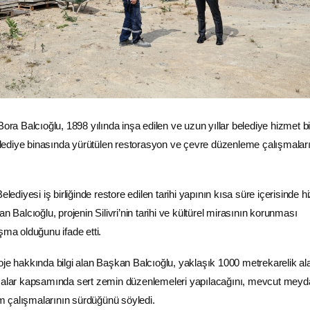
Bora Balcıoğlu, 1898 yılında inşa edilen ve uzun yıllar belediye hizmet b
 belediye binasında yürütülen restorasyon ve çevre düzenleme çalışmaları
ri Belediyesi iş birliğinde restore edilen tarihi yapının kısa süre içerisinde 
n Balcıoğlu, projenin Silivri’nin tarihi ve kültürel mirasının korunması
şma olduğunu ifade etti.
oje hakkında bilgi alan Başkan Balcıoğlu, yaklaşık 1000 metrekarelik a
şmalar kapsamında sert zemin düzenlemeleri yapılacağını, mevcut meyd
 çalışmalarının sürdüğünü söyledi.