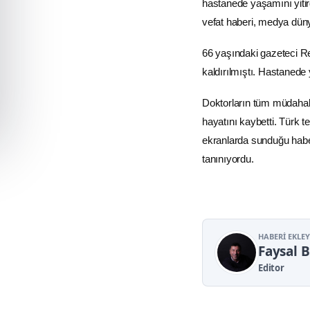
hastanede yaşamını yitir
vefat haberi, medya düny
66 yaşındaki gazeteci R
kaldırılmıştı. Hastanede 
Doktorların tüm müdahal
hayatını kaybetti. Türk t
ekranlarda sunduğu haber
tanınıyordu.
HABERI EKLE
Faysal 
Editor