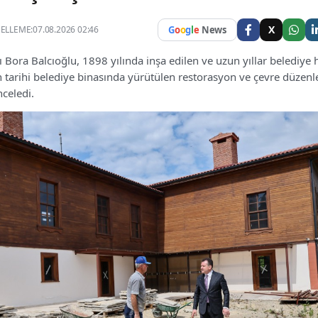
X
LLEME:07.08.2026 02:46
G
o
o
g
l
e
News
ı Bora Balcıoğlu, 1898 yılında inşa edilen ve uzun yıllar belediye
an tarihi belediye binasında yürütülen restorasyon ve çevre düzen
nceledi.