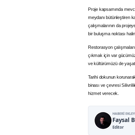
Proje kapsamında mevcut a
meydanı bütünleştiren ka
çalışmalarının da projeye 
bir buluşma noktası halin
Restorasyon çalışmaların
çıkmak için var gücümüzl
ve kültürümüzü de yaşatm
Tarihi dokunun korunara
binası ve çevresi Silivri
hizmet verecek.
HABERI EKLE
Faysal 
Editor