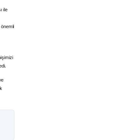
 ile
n önemli
işimizi
edi.
ye
ak