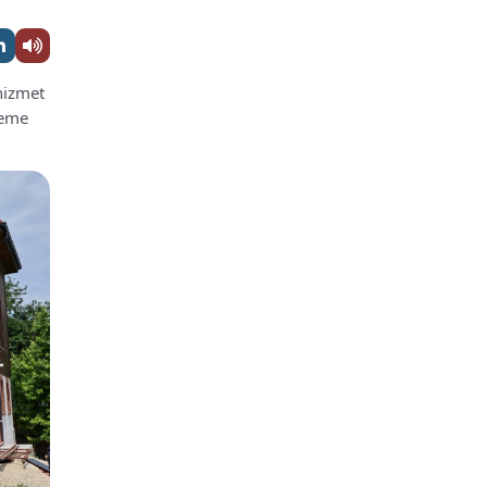
 hizmet
leme