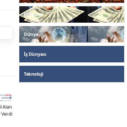
Ekonomi
Dünya
İş Dünyası
Teknoloji
l Alan
 Verdi