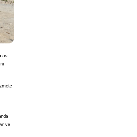
inası
nı
hizmete
landa
an ve