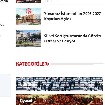
tar'ın
Yuvamız İstanbul'un 2026-2027
Kayıtları Açıldı
di.
e
Silivri Soruşturmasında Gözaltı
Listesi Netleşiyor
KATEGORILER
Gündem
Siyaset