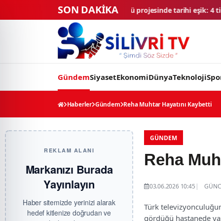
SON DAKİKA
ASA Ay Üssü projesinde tarihi eşik: 4 ticari araç final testlerinde
TM
Gündem
Siyaset
Ekonomi
Dünya
Teknoloji
Spo
Haberler
Gündem
Reha Muhtar Hayatını Kaybetti
GÜNDEM
REKLAM ALANI
Reha Muht
Markanızı Burada
Yayınlayın
03.06.2026 10:45
GÜNCE
Haber sitemizde yerinizi alarak
Türk televizyonculuğun
hedef kitlenize doğrudan ve
gördüğü hastanede yaş