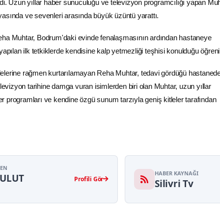
di. Uzun yıllar haber sunuculuğu ve televizyon programcılığı yapan Muh
asında ve sevenleri arasında büyük üzüntü yarattı.
eha Muhtar, Bodrum'daki evinde fenalaşmasının ardından hastaneye
yapılan ilk tetkiklerde kendisine kalp yetmezliği teşhisi konulduğu öğrenil
elerine rağmen kurtarılamayan Reha Muhtar, tedavi gördüğü hastaned
elevizyon tarihine damga vuran isimlerden biri olan Muhtar, uzun yıllar
 programları ve kendine özgü sunum tarzıyla geniş kitleler tarafından
YEN
HABER KAYNAĞI
BULUT
Profili Gör
Silivri Tv