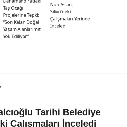
Danamandıra’daki
Nuri Aslan,
Taş Ocağı
Silivri'deki
Projelerine Tepki:
Çalışmaları Yerinde
“Son Kalan Doğal
İnceledi
Yaşam Alanlarımız
Yok Ediliyor”
r
lcıoğlu Tarihi Belediye
i Çalışmaları İnceledi