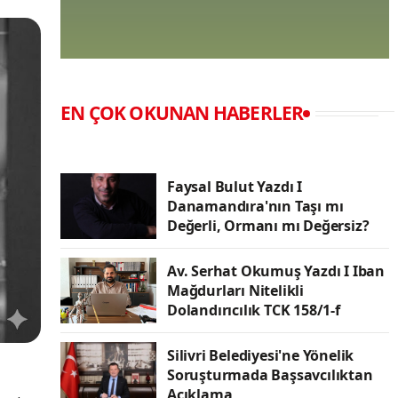
EN ÇOK OKUNAN HABERLER
Faysal Bulut Yazdı I
Danamandıra'nın Taşı mı
Değerli, Ormanı mı Değersiz?
Av. Serhat Okumuş Yazdı I Iban
Mağdurları Nitelikli
Dolandırıcılık TCK 158/1-f
Silivri Belediyesi'ne Yönelik
Soruşturmada Başsavcılıktan
Açıklama