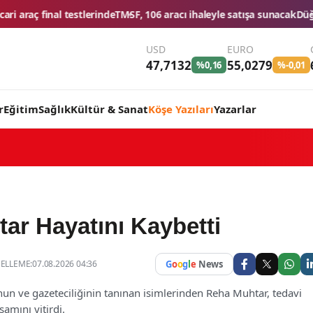
SF, 106 aracı ihaleyle satışa sunacak
Düğün konvoyuna ağır fatura: 54
USD
EURO
47,7132
55,0279
%0,16
%-0,01
r
Eğitim
Sağlık
Kültür & Sanat
Köşe Yazıları
Yazarlar
ar Hayatını Kaybetti
LLEME:07.08.2026 04:36
G
o
o
g
l
e
News
un ve gazeteciliğinin tanınan isimlerinden Reha Muhtar, tedavi
amını yitirdi.