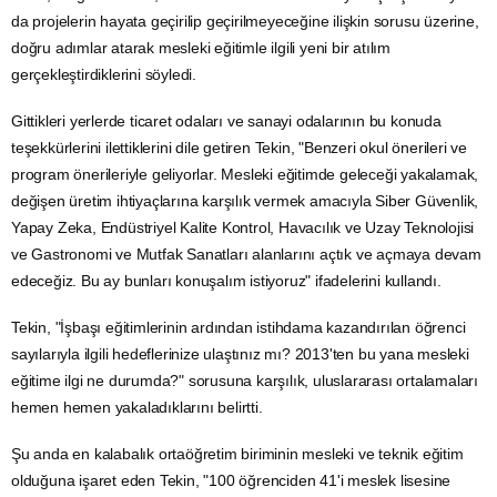
da projelerin hayata geçirilip geçirilmeyeceğine ilişkin sorusu üzerine,
doğru adımlar atarak mesleki eğitimle ilgili yeni bir atılım
gerçekleştirdiklerini söyledi.
Gittikleri yerlerde
ticaret
odaları ve sanayi odalarının bu konuda
teşekkürlerini ilettiklerini dile getiren Tekin, "Benzeri okul önerileri ve
program önerileriyle geliyorlar. Mesleki eğitimde geleceği yakalamak,
değişen üretim ihtiyaçlarına karşılık vermek amacıyla Siber Güvenlik,
Yapay Zeka, Endüstriyel Kalite Kontrol,
Havacılık
ve
Uzay
Teknolojisi
ve
Gastronomi
ve Mutfak Sanatları alanlarını açtık ve açmaya devam
edeceğiz. Bu ay bunları konuşalım istiyoruz" ifadelerini kullandı.
Tekin, "İşbaşı eğitimlerinin ardından istihdama kazandırılan öğrenci
sayılarıyla ilgili hedeflerinize ulaştınız mı? 2013'ten bu yana mesleki
eğitime ilgi ne durumda?" sorusuna karşılık, uluslararası ortalamaları
hemen hemen yakaladıklarını belirtti.
Şu anda en kalabalık ortaöğretim biriminin mesleki ve teknik eğitim
olduğuna işaret eden Tekin, "100 öğrenciden 41'i meslek lisesine