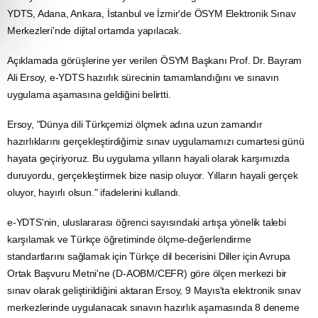
YDTS, Adana, Ankara,
İstanbul
ve İzmir'de
ÖSYM
Elektronik Sınav
Merkezleri'nde dijital ortamda yapılacak.
Açıklamada görüşlerine yer verilen ÖSYM Başkanı Prof. Dr. Bayram
Ali Ersoy, e-YDTS hazırlık sürecinin tamamlandığını ve sınavın
uygulama aşamasına geldiğini belirtti.
Ersoy, "Dünya dili Türkçemizi ölçmek adına uzun zamandır
hazırlıklarını gerçekleştirdiğimiz sınav uygulamamızı cumartesi günü
hayata geçiriyoruz. Bu uygulama yılların hayali olarak karşımızda
duruyordu, gerçekleştirmek bize nasip oluyor. Yılların hayali gerçek
oluyor, hayırlı olsun." ifadelerini kullandı.
e-YDTS'nin, uluslararası öğrenci sayısındaki artışa yönelik talebi
karşılamak ve Türkçe öğretiminde ölçme-değerlendirme
standartlarını sağlamak için Türkçe dil becerisini Diller için Avrupa
Ortak Başvuru Metni'ne (D-AOBM/CEFR) göre ölçen merkezi bir
sınav olarak geliştirildiğini aktaran Ersoy, 9 Mayıs'ta elektronik sınav
merkezlerinde uygulanacak sınavın hazırlık aşamasında 8 deneme