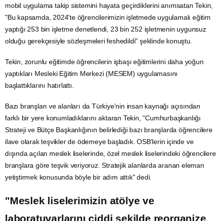
mobil uygulama
takip sistemini hayata geçirdiklerini anımsatan Tekin,
"Bu kapsamda, 2024'te öğrencilerimizin işletmede uygulamalı eğitim
yaptığı 253 bin işletme denetlendi, 23 bin 252 işletmenin uygunsuz
olduğu gerekçesiyle sözleşmeleri feshedildi" şeklinde konuştu.
Tekin, zorunlu eğitimde öğrencilerin işbaşı eğitimlerini daha yoğun
yaptıkları Mesleki Eğitim Merkezi (MESEM) uygulamasını
başlattıklarını hatırlattı.
Bazı branşları ve alanları da Türkiye'nin insan kaynağı açısından
farklı bir yere konumladıklarını aktaran Tekin, "Cumhurbaşkanlığı
Strateji ve
Bütçe
Başkanlığının belirlediği bazı branşlarda öğrencilere
ilave olarak teşvikler de ödemeye başladık. OSB'lerin içinde ve
dışında açılan meslek liselerinde, özel meslek liselerindeki öğrencilere
branşlara göre teşvik veriyoruz. Stratejik alanlarda aranan eleman
yetiştirmek konusunda böyle bir adım attık" dedi.
"Meslek liselerimizin atölye ve
laboratuvarlarını ciddi şekilde reorganize