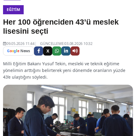
EĞITIM
Her 100 öğrenciden 43’ü meslek
lisesini seçti
09.05.2026 11:44
GÜNCELLEME:03.08.2026 10:32
X
G
o
o
g
l
e
News
Milli Eğitim Bakanı Yusuf Tekin, mesleki ve teknik eğitime
yönelimin arttığını belirterek yeni dönemde oranların yüzde
43’e ulaştığını söyledi.