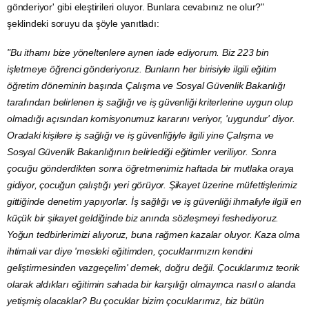
gönderiyor' gibi eleştirileri oluyor. Bunlara cevabınız ne olur?"
şeklindeki soruyu da şöyle yanıtladı:
"Bu ithamı bize yöneltenlere aynen iade ediyorum. Biz 223 bin
işletmeye öğrenci gönderiyoruz. Bunların her birisiyle ilgili eğitim
öğretim döneminin başında
Çalışma ve Sosyal Güvenlik Bakanlığı
tarafından belirlenen iş sağlığı ve iş güvenliği kriterlerine uygun olup
olmadığı açısından komisyonumuz kararını veriyor, 'uygundur' diyor.
Oradaki kişilere iş sağlığı ve iş güvenliğiyle ilgili yine Çalışma ve
Sosyal Güvenlik Bakanlığının belirlediği eğitimler veriliyor. Sonra
çocuğu gönderdikten sonra öğretmenimiz haftada bir mutlaka oraya
gidiyor, çocuğun çalıştığı yeri görüyor. Şikayet üzerine müfettişlerimiz
gittiğinde
denetim
yapıyorlar. İş sağlığı ve iş güvenliği ihmaliyle ilgili en
küçük bir şikayet geldiğinde biz anında sözleşmeyi feshediyoruz.
Yoğun tedbirlerimizi alıyoruz, buna rağmen kazalar oluyor. Kaza olma
ihtimali var diye 'mesleki eğitimden, çocuklarımızın kendini
geliştirmesinden vazgeçelim' demek, doğru değil. Çocuklarımız teorik
olarak aldıkları eğitimin sahada bir karşılığı olmayınca nasıl o alanda
yetişmiş olacaklar? Bu çocuklar bizim çocuklarımız, biz bütün