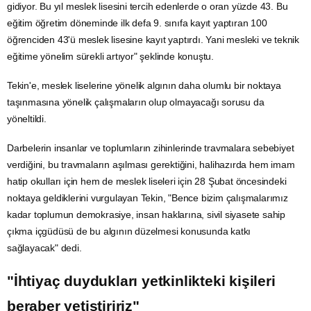
gidiyor. Bu yıl meslek lisesini tercih edenlerde o oran yüzde 43. Bu
eğitim öğretim döneminde ilk defa 9. sınıfa kayıt yaptıran 100
öğrenciden 43'ü meslek lisesine kayıt yaptırdı. Yani mesleki ve teknik
eğitime yönelim sürekli artıyor" şeklinde konuştu.
Tekin'e, meslek liselerine yönelik algının daha olumlu bir noktaya
taşınmasına yönelik çalışmaların olup olmayacağı sorusu da
yöneltildi.
Darbelerin insanlar ve toplumların zihinlerinde travmalara sebebiyet
verdiğini, bu travmaların aşılması gerektiğini, halihazırda hem imam
hatip okulları için hem de
meslek liseleri
için
28 Şubat
öncesindeki
noktaya geldiklerini vurgulayan Tekin, "Bence bizim çalışmalarımız
kadar toplumun demokrasiye, insan haklarına, sivil siyasete sahip
çıkma içgüdüsü de bu algının düzelmesi konusunda katkı
sağlayacak" dedi.
"İhtiyaç duydukları yetkinlikteki kişileri
beraber yetiştiririz"