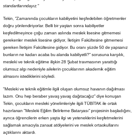
standartlarındayız."
Tekin, "Zamanında çocukların kabiliyetini keşfedebilen öğretmenler
doğru yönlendiriyorlar. Belli bir yaştan sonra kabiliyetler
keşfedilmeyince çoğu zaman aslında meslek lisesine gitmemesi
gerekenler meslek lisesine gidiyor,
İletişim
Fakültesine gitmemesi
gereken İletişim Fakültesine gidiyor. Bu oranı yüzde 50 de yapsanız
bunların ne kadarı acaba bu alanda kabiliyetli?" sorusuna karşılık,
mesleki ve teknik eğitime ilişkin 28 Şubat travmasının yarattığı
olumsuz algı nedeniyle ailelerin çocuklarının akademik eğitim
almasını istediklerini söyledi.
"Mesleki ve teknik eğitimle ilgili oluşan olumsuz havanın dağılması
lazım. Onu hep beraber yavaş yavaş dağıtacağız" diye konuşan
Tekin, çocukların mesleki yönelimleriyle ilgili TÜBİTAK ile ortak
hazırlanan "Mesleki Eğilim Belirleme Bataryası" projesinin başladığını,
ayrıca öğrencilerin erken yaşta ilgi ve yeteneklerini keşfetmelerini
sağlamak amacıyla zanaat atölyelerini ve meslek ortaokullarını
açtıklarını aktardı.