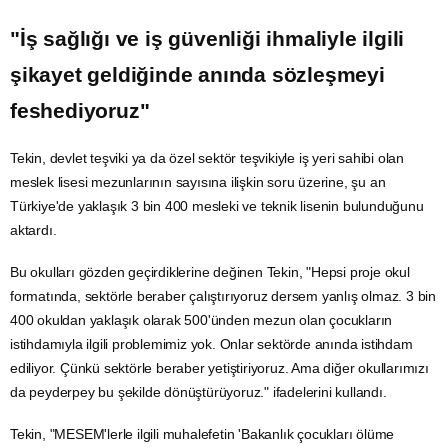
"İş sağlığı ve iş güvenliği ihmaliyle ilgili
şikayet geldiğinde anında sözleşmeyi
feshediyoruz"
Tekin, devlet teşviki ya da özel sektör teşvikiyle iş yeri sahibi olan
meslek lisesi mezunlarının sayısına ilişkin soru üzerine, şu an
Türkiye'de yaklaşık 3 bin 400 mesleki ve teknik lisenin bulunduğunu
aktardı.
Bu okulları gözden geçirdiklerine değinen Tekin, "Hepsi proje okul
formatında, sektörle beraber çalıştırıyoruz dersem yanlış olmaz. 3 bin
400 okuldan yaklaşık olarak 500'ünden mezun olan çocukların
istihdamıyla ilgili problemimiz yok. Onlar sektörde anında istihdam
ediliyor. Çünkü sektörle beraber yetiştiriyoruz. Ama diğer okullarımızı
da peyderpey bu şekilde dönüştürüyoruz." ifadelerini kullandı.
Tekin, "MESEM'lerle ilgili muhalefetin 'Bakanlık çocukları ölüme