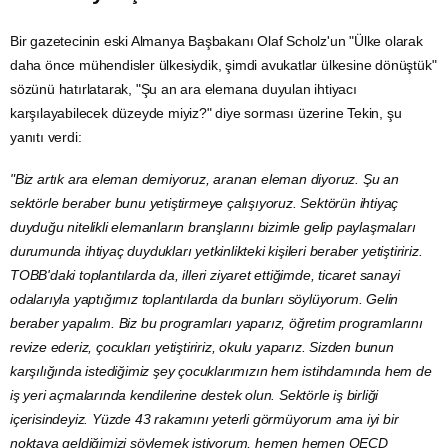
Bir gazetecinin eski
Almanya
Başbakanı Olaf Scholz'un "Ülke olarak
daha önce mühendisler ülkesiydik, şimdi avukatlar ülkesine dönüştük"
sözünü hatırlatarak, "Şu an ara elemana duyulan ihtiyacı
karşılayabilecek düzeyde miyiz?" diye sorması üzerine Tekin, şu
yanıtı verdi:
"Biz artık ara eleman demiyoruz, aranan eleman diyoruz. Şu an
sektörle beraber bunu yetiştirmeye çalışıyoruz. Sektörün ihtiyaç
duyduğu nitelikli elemanların branşlarını bizimle gelip paylaşmaları
durumunda ihtiyaç duydukları yetkinlikteki kişileri beraber yetiştiririz.
TOBB'daki toplantılarda da, illeri ziyaret ettiğimde, ticaret sanayi
odalarıyla yaptığımız toplantılarda da bunları söylüyorum. Gelin
beraber yapalım. Biz bu programları yaparız, öğretim programlarını
revize ederiz, çocukları yetiştiririz, okulu yaparız. Sizden bunun
karşılığında istediğimiz şey çocuklarımızın hem istihdamında hem de
iş yeri açmalarında kendilerine destek olun. Sektörle iş birliği
içerisindeyiz. Yüzde 43 rakamını yeterli görmüyorum ama iyi bir
noktaya geldiğimizi söylemek istiyorum, hemen hemen
OECD