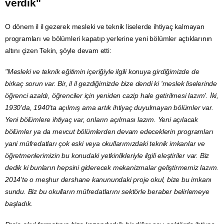
verdik"
O dönem il il gezerek mesleki ve teknik liselerde ihtiyaç kalmayan
programları ve bölümleri kapatıp yerlerine yeni bölümler açtıklarının
altını çizen Tekin, şöyle devam etti:
"Mesleki ve teknik eğitimin içeriğiyle ilgili konuya girdiğimizde de
birkaç sorun var. Bir, il il gezdiğimizde bize dendi ki 'meslek liselerinde
öğrenci azaldı, öğrenciler için yeniden cazip hale getirilmesi lazım'. İki,
1930'da, 1940'ta açılmış ama artık ihtiyaç duyulmayan bölümler var.
Yeni bölümlere ihtiyaç var, onların açılması lazım. Yeni açılacak
bölümler ya da mevcut bölümlerden devam edeceklerin programları
yani müfredatları çok eski veya okullarımızdaki teknik imkanlar ve
öğretmenlerimizin bu konudaki yetkinlikleriyle ilgili eleştiriler var. Biz
dedik ki bunların hepsini giderecek mekanizmalar geliştirmemiz lazım.
2014'te o meşhur dershane kanunundaki proje okul, bize bu imkanı
sundu. Biz bu okulların müfredatlarını sektörle beraber belirlemeye
başladık.