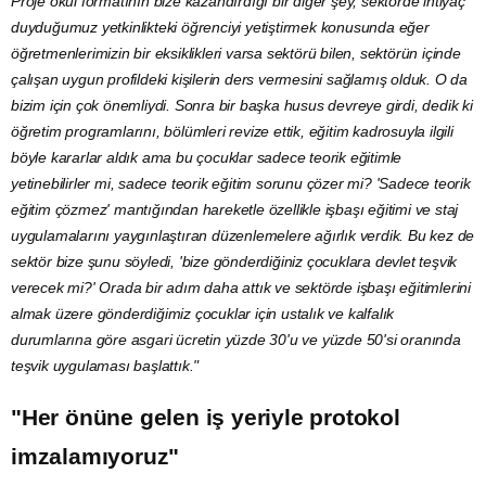
Proje okul formatının bize kazandırdığı bir diğer şey, sektörde ihtiyaç
duyduğumuz yetkinlikteki öğrenciyi yetiştirmek konusunda eğer
öğretmenlerimizin bir eksiklikleri varsa sektörü bilen, sektörün içinde
çalışan uygun profildeki kişilerin ders vermesini sağlamış olduk. O da
bizim için çok önemliydi. Sonra bir başka husus devreye girdi, dedik ki
öğretim programlarını, bölümleri revize ettik, eğitim kadrosuyla ilgili
böyle kararlar aldık ama bu çocuklar sadece teorik eğitimle
yetinebilirler mi, sadece teorik eğitim sorunu çözer mi? 'Sadece teorik
eğitim çözmez' mantığından hareketle özellikle işbaşı eğitimi ve staj
uygulamalarını yaygınlaştıran düzenlemelere ağırlık verdik. Bu kez de
sektör bize şunu söyledi, 'bize gönderdiğiniz çocuklara devlet
teşvik
verecek mi?' Orada bir adım daha attık ve sektörde işbaşı eğitimlerini
almak üzere gönderdiğimiz çocuklar için ustalık ve kalfalık
durumlarına göre asgari ücretin yüzde 30'u ve yüzde 50'si oranında
teşvik uygulaması başlattık."
"Her önüne gelen iş yeriyle protokol
imzalamıyoruz"