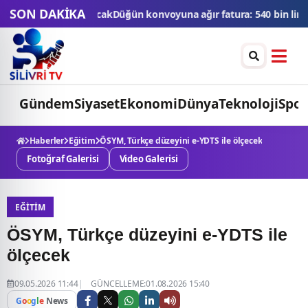
SON DAKİKA
nvoyuna ağır fatura: 540 bin lira ceza, 6 araç trafikten men edildi
Gündem
Siyaset
Ekonomi
Dünya
Teknoloji
Spor
Haberler
Eğitim
ÖSYM, Türkçe düzeyini e-YDTS ile ölçecek
Fotoğraf Galerisi
Video Galerisi
EĞITIM
ÖSYM, Türkçe düzeyini e-YDTS ile
ölçecek
09.05.2026 11:44
GÜNCELLEME:01.08.2026 15:40
G
o
o
g
l
e
News