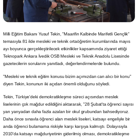
Milli
Eğitim
Bakanı Yusuf Tekin, "Maarifin Kalbinde Marifetli Gençlik"
temasıyla 81 ilde mesleki ve teknik ortaöğretim kurumlarında mayıs
ayı boyunca gerçekleştirilecek etkinlikler kapsamında ziyaret ettiği
Teknopark
Ankara
İvedik
OSB
Mesleki ve Teknik
Anadolu
Lisesinde
gazetecilerin sorularını yanıtladı, değerlendirmelerde bulundu.
"Mesleki ve teknik eğitim konusu bizim açımızdan can alıcı bir konu"
diyen Tekin, konunun iki açıdan önemli olduğunu söyledi.
Tekin, Türkiye'deki demokratikleşme süreci açısından meslek
liselerinin çok mağdur edildiğini aktararak, "28 Şubat'ta öğrenci sayısı
yarı yarıyadan daha fazla azalan bir okul grubundan bahsediyoruz.
Daha önce sınavla öğrenci alan meslek liseleri, katsayı engeliyle bir
anda öğrenci bulamama riskiyle karşı karşıya kalmıştı. Dolayısıyla
2010'da katsayı mağduriyetinin giderilmiş olması, demokratikleşme