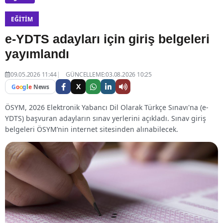
EĞITIM
e-YDTS adayları için giriş belgeleri
yayımlandı
09.05.2026 11:44
GÜNCELLEME:03.08.2026 10:25
X
G
o
o
g
l
e
News
ÖSYM, 2026 Elektronik Yabancı Dil Olarak Türkçe Sınavı'na (e-
YDTS) başvuran adayların sınav yerlerini açıkladı. Sınav giriş
belgeleri ÖSYM’nin internet sitesinden alınabilecek.