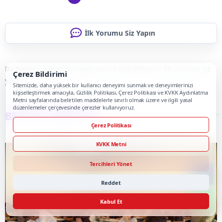
İlk Yorumu Siz Yapın
Bu haber için henüz onaylı yorum bulunmuyor. İlk yorumu siz
Çerez Bildirimi
yapın.
Sitemizde, daha yüksek bir kullanıcı deneyimi sunmak ve deneyimlerinizi
kişiselleştirmek amacıyla, Gizlilik Politikası, Çerez Politikası ve KVKK Aydınlatma
Metni sayfalarında belirtilen maddelerle sınırlı olmak üzere ve ilgili yasal
düzenlemeler çerçevesinde çerezler kullanıyoruz.
BENZER HABERLER
Çerez Politikası
KVKK Metni
Tercihleri Yönet
Reddet
Kabul Et