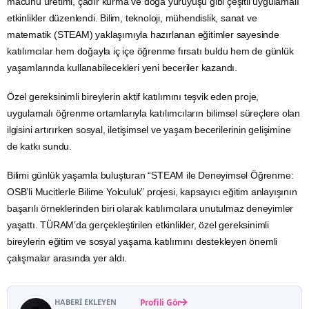
macunu üretimi, çadır kurma ve doğa yürüyüşü gibi çeşitli uygulamalı
etkinlikler düzenlendi. Bilim, teknoloji, mühendislik, sanat ve
matematik (STEAM) yaklaşımıyla hazırlanan eğitimler sayesinde
katılımcılar hem doğayla iç içe öğrenme fırsatı buldu hem de günlük
yaşamlarında kullanabilecekleri yeni beceriler kazandı.
Özel gereksinimli bireylerin aktif katılımını teşvik eden proje,
uygulamalı öğrenme ortamlarıyla katılımcıların bilimsel süreçlere olan
ilgisini artırırken sosyal, iletişimsel ve yaşam becerilerinin gelişimine
de katkı sundu.
Bilimi günlük yaşamla buluşturan “STEAM ile Deneyimsel Öğrenme:
OSB’li Mucitlerle Bilime Yolculuk” projesi, kapsayıcı eğitim anlayışının
başarılı örneklerinden biri olarak katılımcılara unutulmaz deneyimler
yaşattı. TÜRAM’da gerçekleştirilen etkinlikler, özel gereksinimli
bireylerin eğitim ve sosyal yaşama katılımını destekleyen önemli
çalışmalar arasında yer aldı.
HABERI EKLEYEN
Profili Gör