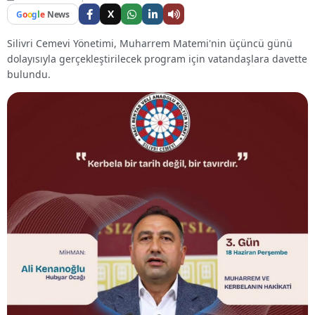
X
G
o
o
g
l
e
News
Silivri Cemevi Yönetimi, Muharrem Matemi'nin üçüncü günü
dolayısıyla gerçekleştirilecek program için vatandaşlara davette
bulundu.