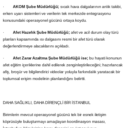
·
AKOM Şube Müdürlüğü;
sıcak hava dalgalarının anlık takibi,
erken uyarı sistemleri ve verilerin tek merkezde entegrasyonu
konusundaki operasyonel gücünü ortaya koydu.
·
Afet Hazırlık Şube Müdürlüğü;
afet ve acil durum olay türü
planları kapsamında ısı dalgasını resmi bir afet türü olarak
değerlendirmeye alacaklarını açıkladı.
·
Afet Zarar Azaltma Şube Müdürlüğü ise;
bu hayati konunun
afet eğitim içeriklerine dahil edilerek zenginleştirileceğini; hazırlancak
afiş, broşür ve bilgilendirici videolar yoluyla farkındalık yaratacak bir
toplumsal erişim modelinin planlandığını belirtti.
DAHA SAĞLIKLI, DAHA DİRENÇLİ BİR İSTANBUL
Birimlerin mevcut operasyonel gücünü tek bir esnek iletişim
köprüsüyle buluşturmayı amaçlayan koordinasyon masası,