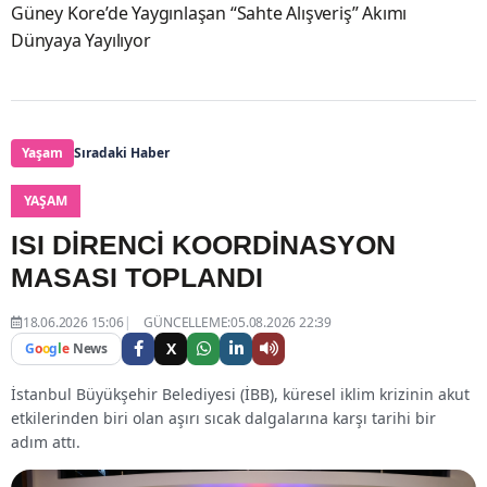
Güney Kore’de Yaygınlaşan “Sahte Alışveriş” Akımı
Dünyaya Yayılıyor
Yaşam
Sıradaki Haber
YAŞAM
ISI DİRENCİ KOORDİNASYON
MASASI TOPLANDI
18.06.2026 15:06
GÜNCELLEME:05.08.2026 22:39
X
G
o
o
g
l
e
News
İstanbul Büyükşehir Belediyesi (İBB), küresel iklim krizinin akut
etkilerinden biri olan aşırı sıcak dalgalarına karşı tarihi bir
adım attı.