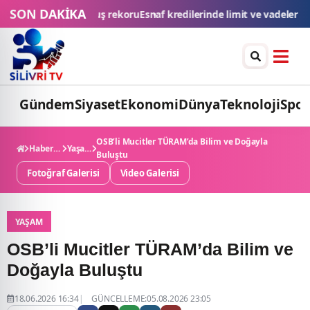
SON DAKİKA
rinde limit ve vadeler yükseltildi
İstanbul'da bazı yollar 14 gün trafi
Gündem
Siyaset
Ekonomi
Dünya
Teknoloji
Spor
OSB’li Mucitler TÜRAM’da Bilim ve Doğayla
Haberler
Yaşam
Buluştu
Fotoğraf Galerisi
Video Galerisi
YAŞAM
OSB’li Mucitler TÜRAM’da Bilim ve
Doğayla Buluştu
18.06.2026 16:34
GÜNCELLEME:05.08.2026 23:05