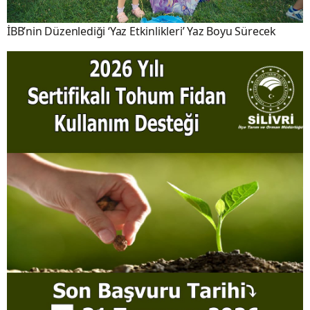
İBB’nin Düzenlediği ‘Yaz Etkinlikleri’ Yaz Boyu Sürecek