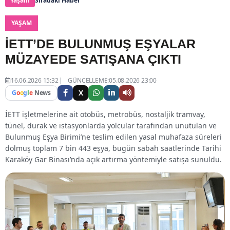
Yaşam
Sıradaki Haber
YAŞAM
İETT’DE BULUNMUŞ EŞYALAR
MÜZAYEDE SATIŞANA ÇIKTI
16.06.2026 15:32
GÜNCELLEME:05.08.2026 23:00
X
G
o
o
g
l
e
News
İETT işletmelerine ait otobüs, metrobüs, nostaljik tramvay,
tünel, durak ve istasyonlarda yolcular tarafından unutulan ve
Bulunmuş Eşya Birimi’ne teslim edilen yasal muhafaza süreleri
dolmuş toplam 7 bin 443 eşya, bugün sabah saatlerinde Tarihi
Karaköy Gar Binası’nda açık artırma yöntemiyle satışa sunuldu.