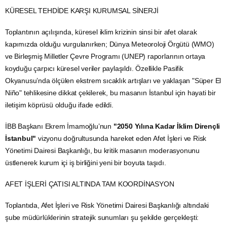
KÜRESEL TEHDİDE KARŞI KURUMSAL SİNERJİ
Toplantının açılışında, küresel iklim krizinin sinsi bir afet olarak
kapımızda olduğu vurgulanırken; Dünya Meteoroloji Örgütü (WMO)
ve Birleşmiş Milletler Çevre Programı (UNEP) raporlarının ortaya
koyduğu çarpıcı küresel veriler paylaşıldı. Özellikle Pasifik
Okyanusu’nda ölçülen ekstrem sıcaklık artışları ve yaklaşan "Süper El
Niño" tehlikesine dikkat çekilerek, bu masanın İstanbul için hayati bir
iletişim köprüsü olduğu ifade edildi.
İBB Başkanı Ekrem İmamoğlu’nun
"2050 Yılına Kadar İklim Dirençli
İstanbul"
vizyonu doğrultusunda hareket eden Afet İşleri ve Risk
Yönetimi Dairesi Başkanlığı, bu kritik masanın moderasyonunu
üstlenerek kurum içi iş birliğini yeni bir boyuta taşıdı.
AFET İŞLERİ ÇATISI ALTINDA TAM KOORDİNASYON
Toplantıda, Afet İşleri ve Risk Yönetimi Dairesi Başkanlığı altındaki
şube müdürlüklerinin stratejik sunumları şu şekilde gerçekleşti: