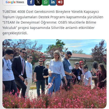
G
o
o
g
l
e
News
TÜBİTAK 4008 Özel Gereksinimli Bireylere Yönelik Kapsayıcı
Toplum Uygulamaları Destek Programı kapsamında yürütülen
“STEAM ile Deneyimsel Öğrenme: OSB’li Mucitlerle Bilime
Yolculuk” projesi kapsamında Silivri’de anlamlı etkinlikler
gerçekleştirildi.