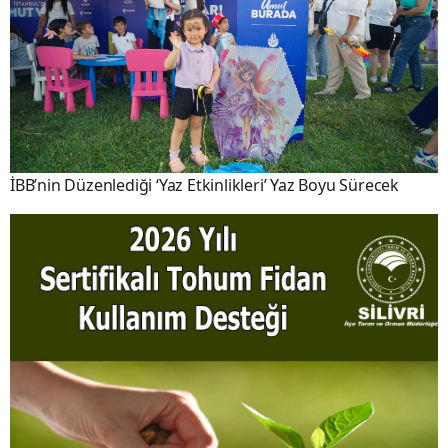
İBB’nin Düzenlediği ‘Yaz Etkinlikleri’ Yaz Boyu Sürecek