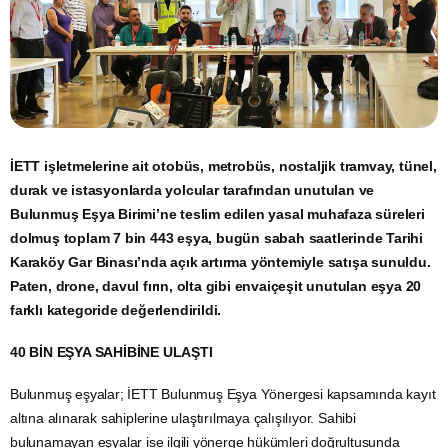
İETT işletmelerine ait otobüs, metrobüs, nostaljik tramvay, tünel,
durak ve istasyonlarda yolcular tarafından unutulan ve
Bulunmuş Eşya Birimi’ne teslim edilen yasal muhafaza süreleri
dolmuş toplam 7 bin 443 eşya, bugün sabah saatlerinde Tarihi
Karaköy Gar Binası’nda açık artırma yöntemiyle satışa sunuldu.
Paten, drone, davul fırın, olta gibi envaiçeşit unutulan eşya 20
farklı kategoride değerlendirildi.
40 BİN EŞYA SAHİBİNE ULAŞTI
Bulunmuş eşyalar; İETT Bulunmuş Eşya Yönergesi kapsamında kayıt
altına alınarak sahiplerine ulaştırılmaya çalışılıyor. Sahibi
bulunamayan eşyalar ise ilgili yönerge hükümleri doğrultusunda