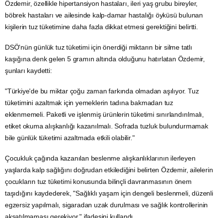
Özdemir, özellikle hipertansiyon hastaları, ileri yaş grubu bireyler,
böbrek hastaları ve ailesinde kalp-damar hastalığı öyküsü bulunan
kişilerin tuz tüketimine daha fazla dikkat etmesi gerektiğini belirtti.
DSÖ'nün günlük tuz tüketimi için önerdiği miktarın bir silme tatlı
kaşığına denk gelen 5 gramın altında olduğunu hatırlatan Özdemir,
şunları kaydetti:
"Türkiye'de bu miktar çoğu zaman farkında olmadan aşılıyor. Tuz
tüketimini azaltmak için yemeklerin tadına bakmadan tuz
eklenmemeli. Paketli ve işlenmiş ürünlerin tüketimi sınırlandırılmalı,
etiket okuma alışkanlığı kazanılmalı. Sofrada tuzluk bulundurmamak
bile günlük tüketimi azaltmada etkili olabilir."
Çocukluk çağında kazanılan beslenme alışkanlıklarının ilerleyen
yaşlarda kalp sağlığını doğrudan etkilediğini belirten Özdemir, ailelerin
çocukların tuz tüketimi konusunda bilinçli davranmasının önem
taşıdığını kaydederek, "Sağlıklı yaşam için dengeli beslenmeli, düzenli
egzersiz
yapılmalı, sigaradan uzak durulması ve sağlık kontrollerinin
aksatılmaması gerekiyor." ifadesini kullandı.