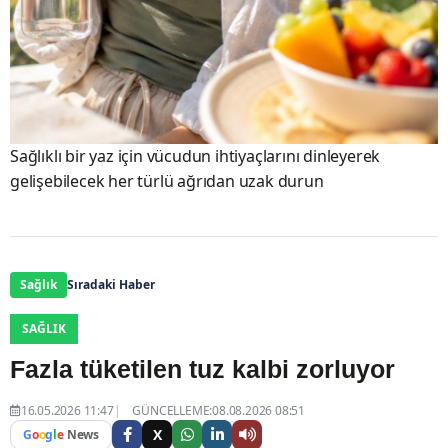
Sağlıklı bir yaz için vücudun ihtiyaçlarını dinleyerek
gelişebilecek her türlü ağrıdan uzak durun
Sağlık
Sıradaki Haber
SAĞLIK
Fazla tüketilen tuz kalbi zorluyor
16.05.2026 11:47
GÜNCELLEME:08.08.2026 08:51
X
G
o
o
g
l
e
News