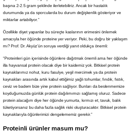
başına 2-2.5 gram şeklinde ilerletebiliriz. Ancak bir hastalık
durumunda ya da sporcularda bu durum değişkenlik gösteriyor ve
miktarlar artabiliyor.”
Özellikle diyet yapanlar bu süreçte kaslarının erimesini önlemek
amacıyla her öğünde proteine yer veriyor. Peki, bu doğru bir yaklaşım
mı? Prof. Dr. Akyüz’ün soruya verdiği yanıt oldukça önemli:
“Proteinleri gün içerisinde öğünlere dağıtmak önemli ama her öğünde
illa hayvansal protein olacak diye bir kaidemiz yok. Bitkisel protein
kaynaklarımız nohut, kuru fasulye, yeşil mercimek ya da protein
kaynakları arasında artık kabul ettiğimiz yağlı tohumlar, fındık, fıstık,
ceviz ve badem bize yine protein sağlıyor. Bunları da beslenmemize
koyduğumuzda günlük protein dağılımımızı sağlamış oluruz. Sadece
protein alacağım diye her öğünde yumurta, kırmızı et, tavuk, balık
tüketiyorsanız bu daha fazla sağlık riski oluşturacaktır. Bitkisel protein
kaynaklarıyla öğünlerimizi dengelememiz gerekir.”
Proteinli ürünler masum mu?