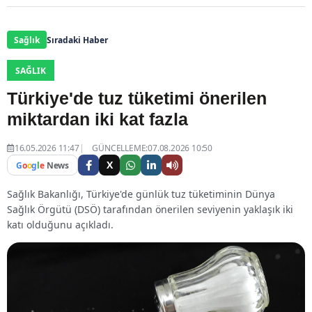
Sağlık
Sıradaki Haber
SAĞLIK
Türkiye'de tuz tüketimi önerilen
miktardan iki kat fazla
16.05.2026 11:47
GÜNCELLEME:07.08.2026 10:50
X
G
o
o
g
l
e
News
Sağlık Bakanlığı, Türkiye'de günlük tuz tüketiminin Dünya
Sağlık Örgütü (DSÖ) tarafından önerilen seviyenin yaklaşık iki
katı olduğunu açıkladı.