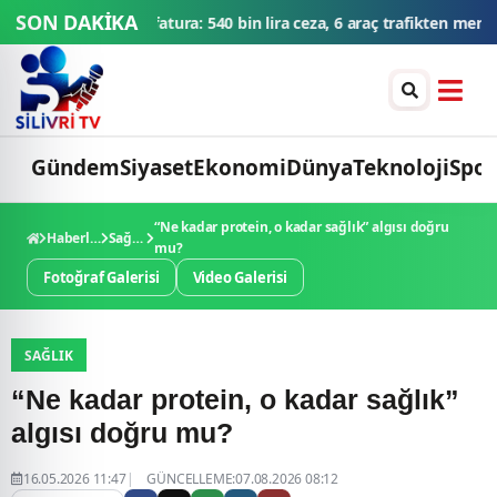
SON DAKİKA
ceza, 6 araç trafikten men edildi
THY'den tüm zamanların yolcu ve 
Gündem
Siyaset
Ekonomi
Dünya
Teknoloji
Spor
“Ne kadar protein, o kadar sağlık” algısı doğru
Haberler
Sağlık
mu?
Fotoğraf Galerisi
Video Galerisi
SAĞLIK
“Ne kadar protein, o kadar sağlık”
algısı doğru mu?
16.05.2026 11:47
GÜNCELLEME:07.08.2026 08:12