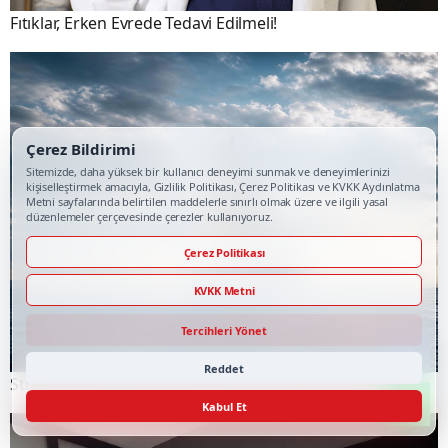
Fıtıklar, Erken Evrede Tedavi Edilmeli!
Çerez Bildirimi
Sitemizde, daha yüksek bir kullanıcı deneyimi sunmak ve deneyimlerinizi
kişiselleştirmek amacıyla, Gizlilik Politikası, Çerez Politikası ve KVKK Aydınlatma
Metni sayfalarında belirtilen maddelerle sınırlı olmak üzere ve ilgili yasal
düzenlemeler çerçevesinde çerezler kullanıyoruz.
Çerez Politikası
KVKK Metni
Tercihleri Yönet
Reddet
Stresi Değil, Stresle Kurduğunuz İlişkiyi Değiştirin
Kabul Et