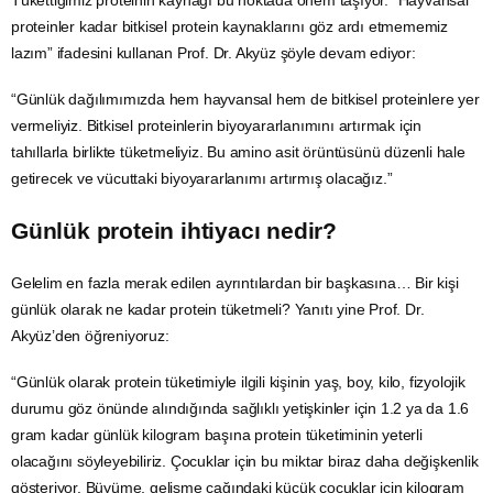
Tükettiğimiz proteinin kaynağı bu noktada önem taşıyor. “Hayvansal
proteinler kadar bitkisel protein kaynaklarını
göz
ardı etmememiz
lazım” ifadesini kullanan Prof. Dr. Akyüz şöyle devam ediyor:
“Günlük dağılımımızda hem hayvansal hem de bitkisel proteinlere yer
vermeliyiz. Bitkisel proteinlerin biyoyararlanımını artırmak için
tahıllarla birlikte tüketmeliyiz. Bu amino asit örüntüsünü düzenli hale
getirecek ve vücuttaki biyoyararlanımı artırmış olacağız.”
Günlük protein ihtiyacı nedir?
Gelelim en fazla merak edilen ayrıntılardan bir başkasına… Bir kişi
günlük olarak ne kadar protein tüketmeli? Yanıtı yine Prof. Dr.
Akyüz’den öğreniyoruz:
“Günlük olarak protein tüketimiyle ilgili kişinin yaş, boy, kilo, fizyolojik
durumu göz önünde alındığında sağlıklı yetişkinler için 1.2 ya da 1.6
gram kadar günlük kilogram başına protein tüketiminin yeterli
olacağını söyleyebiliriz. Çocuklar için bu miktar biraz daha değişkenlik
gösteriyor. Büyüme, gelişme çağındaki küçük çocuklar için kilogram