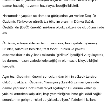
damar hastalığına zemin hazırlayabileceğini bildirdi.
Hastaneden yapılan açıklamada görüşlerine yer verilen Doç. Dr.
Özdemir, Türkiye'de günlük
tuz
tüketim oranının Dünya Sağlık
Örgütü'nün (DSÖ) önerdiği miktarın oldukça üzerinde olduğunu ifade
etti.
Özdemir, sofraya eklenen tuzun yanı sıra, hazır gıdalar, işlenmiş
ürünler, salamura besinler, "fast food" ürünleri ve paketli
atıştırmalıkların da yüksek miktarda "gizli tuz" içerdiğini vurgulayarak,
bu durumun uzun vadede kalp sağlığını olumsuz etkileyebildiğini
kaydetti.
Aşırı tuz tüketiminin önemli sonuçlarından birinin yüksek tansiyon
olduğunu aktaran Özdemir, "Tansiyon yüksekliği zaman içerisinde
damar yapısında bozulmalara yol açabiliyor. Bu durum kalbin iş
yükünü artırırken kalp krizi, kalp yetersizliği ve inme gibi ciddi sağlık
sorunlarının gelişme riskini de yükseltebiliyor." ifadelerini kullandı.