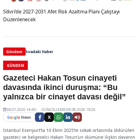
Silivri’de 2027-2031 Afet Risk Azaltma Planı Çalıştayı
Düzenlenecek
Gündem
Sıradaki Haber
GÜNDEM
Gazeteci Hakan Tosun cinayeti
davasında ikinci duruşma: “Bu
yalnızca bir cinayet davası değil”
08.07.2026 14:49
GÜNCELLEME:09.08.2026 18:26
X
G
o
o
g
l
e
News
İstanbul Esenyurt’ta 10 Ekim 2025’te sokak ortasında öldürülen
gazeteci ve belgeselci Hakan Tosun’un ölümüne ilişkin davanın