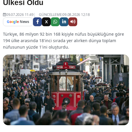
Ülkesi Oldu
09.07.2026 11:49
GÜNCELLEME:09.08.2026 12:18
X
G
o
o
g
l
e
News
Türkiye, 86 milyon 92 bin 168 kişiyle nüfus büyüklüğüne göre
194 ülke arasında 18'inci sırada yer alırken dünya toplam
nüfusunun yüzde 1'ini oluşturdu.