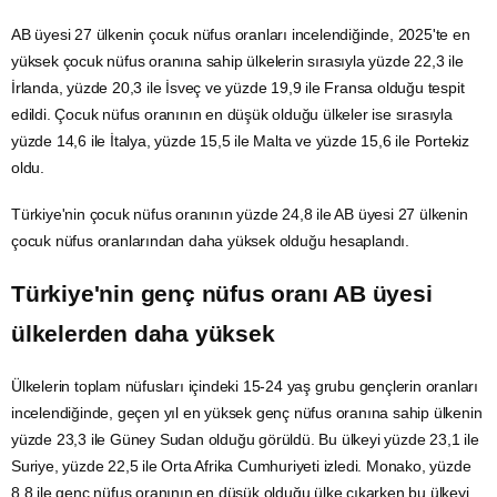
AB
üyesi 27 ülkenin çocuk nüfus oranları incelendiğinde, 2025'te en
yüksek çocuk nüfus oranına sahip ülkelerin sırasıyla yüzde 22,3 ile
İrlanda, yüzde 20,3 ile
İsveç
ve yüzde 19,9 ile
Fransa
olduğu tespit
edildi. Çocuk nüfus oranının en düşük olduğu ülkeler ise sırasıyla
yüzde 14,6 ile İtalya, yüzde 15,5 ile
Malta
ve yüzde 15,6 ile
Portekiz
oldu.
Türkiye'nin çocuk nüfus oranının yüzde 24,8 ile AB üyesi 27 ülkenin
çocuk nüfus oranlarından daha yüksek olduğu hesaplandı.
Türkiye'nin genç nüfus oranı AB üyesi
ülkelerden daha yüksek
Ülkelerin toplam nüfusları içindeki 15-24 yaş grubu gençlerin oranları
incelendiğinde, geçen yıl en yüksek genç nüfus oranına sahip ülkenin
yüzde 23,3 ile
Güney Sudan
olduğu görüldü. Bu ülkeyi yüzde 23,1 ile
Suriye, yüzde 22,5 ile Orta Afrika Cumhuriyeti izledi. Monako, yüzde
8,8 ile genç nüfus oranının en düşük olduğu ülke çıkarken bu ülkeyi