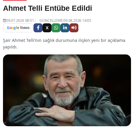
Ahmet Telli Entübe Edildi
09.07.2026 08:51
GÜNCELLEME:09.08.2026 14:05
X
G
o
o
g
l
e
News
Şair Ahmet Telli’nin sağlık durumuna ilişkin yeni bir açıklama
yapıldı.