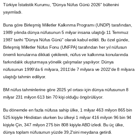
Türkiye İstatistik Kurumu, "Dünya
Nüfus
Günü 2026" bültenini
yayımladı.
Buna göre
Birleşmiş Milletler
Kalkınma Programı (UNDP) tarafından,
1989 yılında dünya nüfusunun 5 milyar insana ulaştığı 11 Temmuz
1987 tarihi "Dünya Nüfus Günü" olarak kabul edildi. Bu özel günde,
Birleşmiş Milletler Nüfus Fonu (UNFPA) tarafından her yıl nüfusun
önemli konularına dikkati çekilerek, nüfus ve kalkınma konularında
farkındalık oluşturmaya yönelik çalışmalar yapılıyor. Dünya
nüfusunun 1999'da 6 milyara, 2011'de 7 milyara ve 2022'de 8 milyara
ulaştığı tahmin ediliyor.
BM nüfus tahminlerine göre 2025 yıl ortası için dünya nüfusunun 8
milyar 231 milyon 613 bin 70 kişi olduğu öngörülüyor.
Bu dönemde en fazla nüfusa sahip ülke, 1 milyar 463 milyon 865 bin
525 kişiyle
Hindistan
olurken bu ülkeyi 1 milyar 416 milyon 96 bin 94
kişiyle Çin, 347 milyon 275 bin 808 kişiyle
ABD
izledi. Bu üç ülke,
dünya toplam nüfusunun yüzde 39,2'sini meydana getirdi.