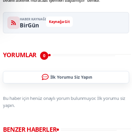
bedelli askerlik müracaat işlemleri başlamıştır" denildi.
HABER KAYNAĞI
Kaynağa Git
BirGün
YORUMLAR
0
İlk Yorumu Siz Yapın
Bu haber için henüz onaylı yorum bulunmuyor. İlk yorumu siz
yapın.
BENZER HABERLER