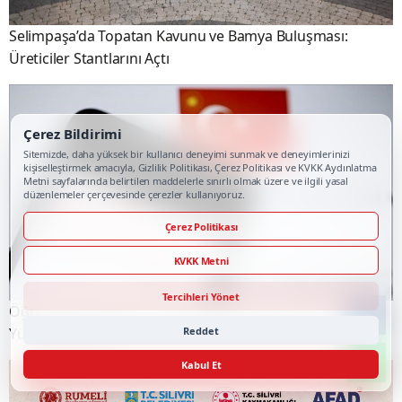
Selimpaşa’da Topatan Kavunu ve Bamya Buluşması:
Üreticiler Stantlarını Açtı
Çerez Bildirimi
Sitemizde, daha yüksek bir kullanıcı deneyimi sunmak ve deneyimlerinizi
kişiselleştirmek amacıyla, Gizlilik Politikası, Çerez Politikası ve KVKK Aydınlatma
Metni sayfalarında belirtilen maddelerle sınırlı olmak üzere ve ilgili yasal
düzenlemeler çerçevesinde çerezler kullanıyoruz.
Çerez Politikası
KVKK Metni
Tercihleri Yönet
Öğrenci Affına İlişkin Düzenlemeyi İçeren Kanun
Reddet
Yürürlüğe Girdi
Kabul Et