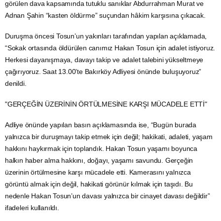
görülen dava kapsamında tutuklu sanıklar Abdurrahman Murat ve
Adnan Şahin “kasten öldürme” suçundan hâkim karşısına çıkacak.
Duruşma öncesi Tosun’un yakınları tarafından yapılan açıklamada,
“Sokak ortasında öldürülen canımız Hakan Tosun için adalet istiyoruz.
Herkesi dayanışmaya, davayı takip ve adalet talebini yükseltmeye
çağırıyoruz. Saat 13.00’te Bakırköy Adliyesi önünde buluşuyoruz”
denildi.
"GERÇEĞİN ÜZERİNİN ÖRTÜLMESİNE KARŞI MÜCADELE ETTİ"
Adliye önünde yapılan basın açıklamasında ise, “Bugün burada
yalnızca bir duruşmayı takip etmek için değil; hakikati, adaleti, yaşam
hakkını haykırmak için toplandık. Hakan Tosun yaşamı boyunca
halkın haber alma hakkını, doğayı, yaşamı savundu. Gerçeğin
üzerinin örtülmesine karşı mücadele etti. Kamerasını yalnızca
görüntü almak için değil, hakikati görünür kılmak için taşıdı. Bu
nedenle Hakan Tosun’un davası yalnızca bir cinayet davası değildir”
ifadeleri kullanıldı.