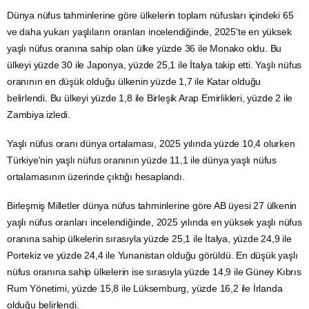
Dünya nüfus tahminlerine göre ülkelerin toplam nüfusları içindeki 65
ve daha yukarı yaşlıların oranları incelendiğinde, 2025'te en yüksek
yaşlı nüfus oranına sahip olan ülke yüzde 36 ile Monako oldu. Bu
ülkeyi yüzde 30 ile Japonya, yüzde 25,1 ile
İtalya
takip etti. Yaşlı nüfus
oranının en düşük olduğu ülkenin yüzde 1,7 ile
Katar
olduğu
belirlendi. Bu ülkeyi yüzde 1,8 ile Birleşik Arap Emirlikleri, yüzde 2 ile
Zambiya
izledi.
Yaşlı nüfus oranı dünya ortalaması, 2025 yılında yüzde 10,4 olurken
Türkiye'nin yaşlı nüfus oranının yüzde 11,1 ile dünya yaşlı nüfus
ortalamasının üzerinde çıktığı hesaplandı.
Birleşmiş Milletler dünya nüfus tahminlerine göre AB üyesi 27 ülkenin
yaşlı nüfus oranları incelendiğinde, 2025 yılında en yüksek yaşlı nüfus
oranına sahip ülkelerin sırasıyla yüzde 25,1 ile İtalya, yüzde 24,9 ile
Portekiz ve yüzde 24,4 ile
Yunanistan
olduğu görüldü. En düşük yaşlı
nüfus oranına sahip ülkelerin ise sırasıyla yüzde 14,9 ile Güney Kıbrıs
Rum Yönetimi, yüzde 15,8 ile Lüksemburg, yüzde 16,2 ile İrlanda
olduğu belirlendi.