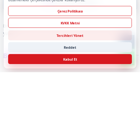
İlk Yorumu Siz Yapın
Çerez Politikası
KVKK Metni
Bu haber için henüz onaylı yorum bulunmuyor. İlk yorumu siz
yapın.
Tercihleri Yönet
Reddet
BENZER HABERLER
Kabul Et