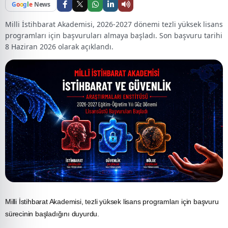
G
o
o
g
l
e
News
Milli İstihbarat Akademisi, 2026-2027 dönemi tezli yüksek lisans
programları için başvuruları almaya başladı. Son başvuru tarihi
8 Haziran 2026 olarak açıklandı.
Milli
İstihbarat
Akademisi, tezli yüksek lisans programları için başvuru
sürecinin başladığını duyurdu.