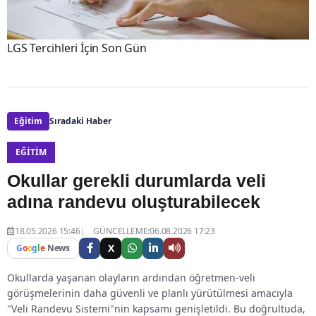
LGS Tercihleri İçin Son Gün
Eğitim
Sıradaki Haber
EĞITIM
Okullar gerekli durumlarda veli
adına randevu oluşturabilecek
18.05.2026 15:46
GÜNCELLEME:06.08.2026 17:23
X
G
o
o
g
l
e
News
Okullarda yaşanan olayların ardından öğretmen-veli
görüşmelerinin daha güvenli ve planlı yürütülmesi amacıyla
"Veli Randevu Sistemi"nin kapsamı genişletildi. Bu doğrultuda,