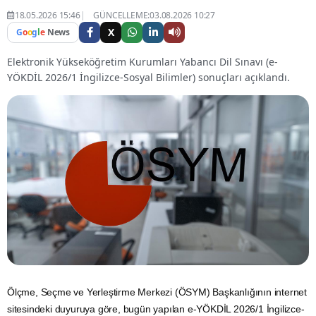
18.05.2026 15:46
GÜNCELLEME:03.08.2026 10:27
X
G
o
o
g
l
e
News
Elektronik Yükseköğretim Kurumları Yabancı Dil Sınavı (e-
YÖKDİL 2026/1 İngilizce-Sosyal Bilimler) sonuçları açıklandı.
Ölçme, Seçme ve Yerleştirme Merkezi (ÖSYM) Başkanlığının internet
sitesindeki duyuruya göre, bugün yapılan e-YÖKDİL 2026/1 İngilizce-