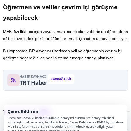
Öğretmen
ve veliler çevrim içi görüşme
yapabilecek
MEB, özellikle çalışan veya zamanı sınırlı olan velilerin de öğrencilerin
eğitimi üzerindeki görünürlüğünü artırmak için adım atmayı hedefliyor.​​​​​​​
Bu kapsamda BiP altyapısı üzerinden veli ve öğretmenin çevrim içi
görüşme seçeneğini de yeni sisteme entegre etmeyi planlıyor.
HABER KAYNAĞI
Kaynağa Git
TRT Haber
YORUMLAR
Çerez Bildirimi
0
Sitemizde, daha yüksek bir kullanıcı deneyimi sunmak ve deneyimlerinizi
kişiselleştirmek amacıyla, Gizlilik Politikası, Çerez Politikası ve KVKK Aydınlatma
Metni sayfalarında belirtilen maddelerle sınırlı olmak üzere ve ilgili yasal
düzenlemeler çerçevesinde çerezler kullanıyoruz.