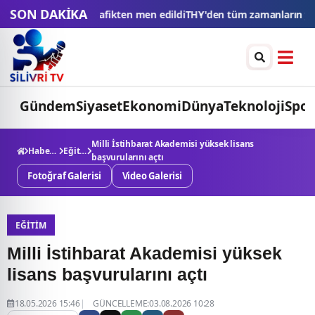
SON DAKİKA
n men edildi
THY'den tüm zamanların yolcu ve uçuş rekoru
Esnaf kre
Gündem
Siyaset
Ekonomi
Dünya
Teknoloji
Spor
Milli İstihbarat Akademisi yüksek lisans
Haberler
Eğitim
başvurularını açtı
Fotoğraf Galerisi
Video Galerisi
EĞITIM
Milli İstihbarat Akademisi yüksek
lisans başvurularını açtı
18.05.2026 15:46
GÜNCELLEME:03.08.2026 10:28