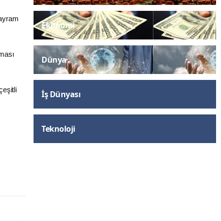
bayram
Ekonomi
lması
Dünya
eşitli
İş Dünyası
Teknoloji