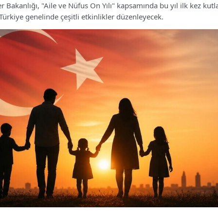
r Bakanlığı, "Aile ve Nüfus On Yılı" kapsamında bu yıl ilk kez kut
 Türkiye genelinde çeşitli etkinlikler düzenleyecek.