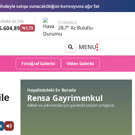
onvoyuna ağır fatura: 540 bin lira ceza, 6 araç trafikten men edild
GRAM ALTIN
İSTANBUL
28,7° Az Bulutlu
6.604,89
%1,73
MENU
Fotoğraf Galerisi
Video Galerisi
Hayalinizdeki Ev Burada
ile
Rensa Gayrimenkul
Aileler ve yatırımcılar için güvenilir çözüm ortağınız.