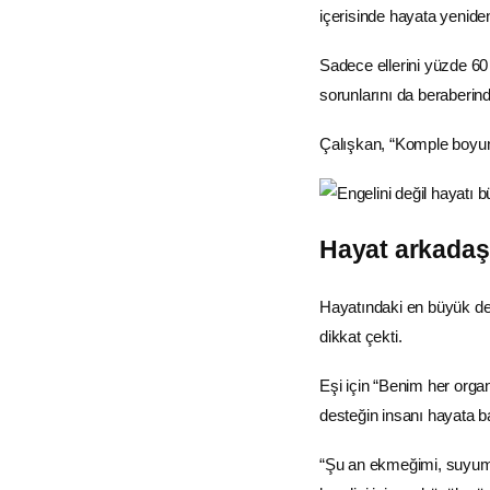
içerisinde hayata yeniden
Sadece ellerini yüzde 60 
sorunlarını da beraberinde 
Çalışkan, “Komple boyu
Hayat arkadaş
Hayatındaki en büyük de
dikkat çekti.
Eşi için “Benim her organ
desteğin insanı hayata ba
“Şu an ekmeğimi, suyumu 