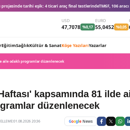
 araç final testlerinde
TMSF, 106 aracı ihaleyle satışa sunacak
Düğün k
USD
EURO
47,7078
55,0452
%0,17
%0,05
r
Eğitim
Sağlık
Kültür & Sanat
Köşe Yazıları
Yazarlar
lde aile odaklı programlar düzenlenecek
e Haftası' kapsamında 81 ilde a
ogramlar düzenlenecek
LLEME:01.08.2026 20:36
G
o
o
g
l
e
News