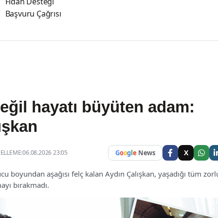
Fidan Desteği
Başvuru Çağrısı
değil hayatı büyüten adam:
ışkan
X
LLEME:06.08.2026 23:05
G
o
o
g
l
e
News
ucu boyundan aşağısı felç kalan Aydın Çalışkan, yaşadığı tüm zorl
ayı bırakmadı.