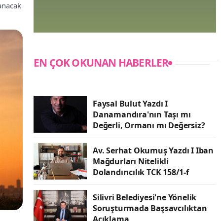
lanacak
EN ÇOK OKUNAN HABERLER
Faysal Bulut Yazdı I
Danamandıra'nın Taşı mı
Değerli, Ormanı mı Değersiz?
Av. Serhat Okumuş Yazdı I Iban
Mağdurları Nitelikli
Dolandırıcılık TCK 158/1-f
Silivri Belediyesi'ne Yönelik
Soruşturmada Başsavcılıktan
Açıklama