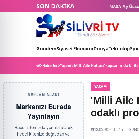
SON DAKİKA
NASA Ay Üssü projesinde tarihi eşik: 4 ticari
Gündem
Siyaset
Ekonomi
Dünya
Teknoloji
Spo
Haberler
Yaşam
'Milli Aile Haftası' kapsamında 81 i
YAŞAM
REKLAM ALANI
'Milli Ail
Markanızı Burada
odaklı pr
Yayınlayın
Haber sitemizde yerinizi alarak
18.05.2026 15:45
GÜNCE
hedef kitlenize doğrudan ve