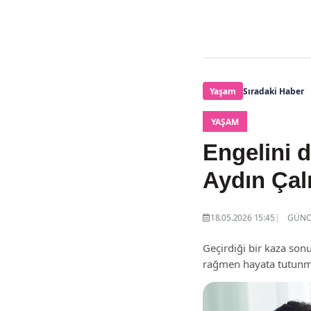
Yaşam
Sıradaki Haber
YAŞAM
Engelini 
Aydın Çal
18.05.2026 15:45
GÜNCE
Geçirdiği bir kaza son
rağmen hayata tutunm