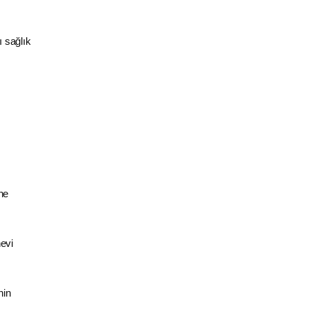
ı sağlık
ne
nevi
nin