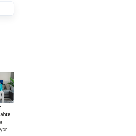
e
Sahte
ı
ıyor