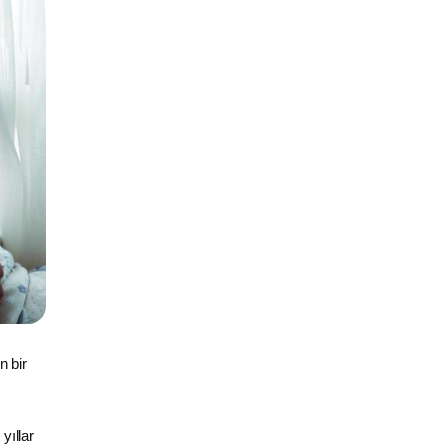
n bir
yıllar