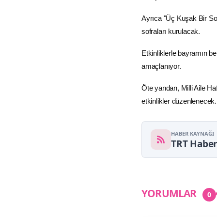
Ayrıca "Üç Kuşak Bir So
sofraları kurulacak.
Etkinliklerle bayramın be
amaçlanıyor.
Öte yandan, Milli Aile H
etkinlikler düzenlenecek.
HABER KAYNAĞI
TRT Habe
YORUMLAR
0