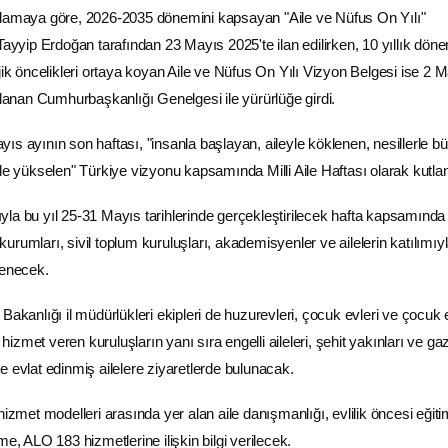
klamaya göre, 2026-2035 dönemini kapsayan "Aile ve
Nüfus
On Yılı"
Tayyip Erdoğan
tarafından 23 Mayıs 2025'te ilan edilirken, 10 yıllık dö
jik öncelikleri ortaya koyan
Aile
ve Nüfus On Yılı Vizyon Belgesi ise 2 M
lanan
Cumhurbaşkanlığı
Genelgesi ile yürürlüğe girdi.
ıs ayının son haftası, "insanla başlayan, aileyle köklenen, nesillerle b
ale yükselen" Türkiye vizyonu kapsamında Milli Aile Haftası olarak kutla
yla bu yıl 25-31 Mayıs tarihlerinde gerçekleştirilecek hafta kapsamında
rumları, sivil toplum kuruluşları, akademisyenler ve ailelerin katılımıy
lenecek.
 Bakanlığı
il müdürlükleri ekipleri de huzurevleri, çocuk evleri ve çocuk 
at hizmet veren kuruluşların yanı sıra
engelli
aileleri, şehit yakınları ve gaz
 ile evlat edinmiş ailelere ziyaretlerde bulunacak.
 hizmet modelleri arasında yer alan aile danışmanlığı,
evlilik
öncesi eğiti
me, ALO 183 hizmetlerine ilişkin bilgi verilecek.