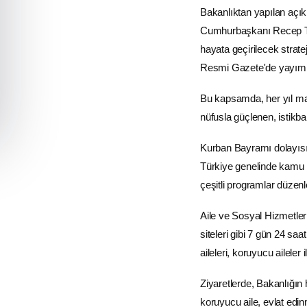
Bakanlıktan yapılan açı
Cumhurbaşkanı
Recep 
hayata geçirilecek strate
Resmi Gazete'de yayım
Bu kapsamda, her yıl may
nüfusla güçlenen, istikb
Kurban Bayramı
dolayısı
Türkiye genelinde kamu ku
çeşitli programlar düzen
Aile ve Sosyal Hizmetler
siteleri gibi 7 gün 24 sa
aileleri, koruyucu aileler
Ziyaretlerde, Bakanlığın
koruyucu aile, evlat edin