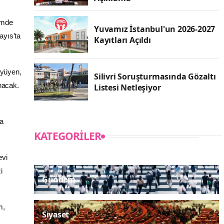
nemde
Yuvamız İstanbul'un 2026-2027
ayıs'ta
Kayıtları Açıldı
üyüyen,
Silivri Soruşturmasında Gözaltı
nacak.
Listesi Netleşiyor
la
KATEGORILER
evi
i
Gündem
m,
Siyaset