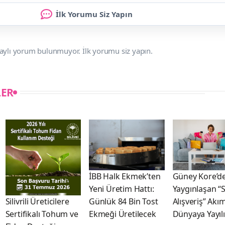
İlk Yorumu Siz Yapın
aylı yorum bulunmuyor. İlk yorumu siz yapın.
LER
İBB Halk Ekmek’ten
Güney Kore’d
Yeni Üretim Hattı:
Yaygınlaşan “
Günlük 84 Bin Tost
Alışveriş” Akım
Silivrili Üreticilere
Ekmeği Üretilecek
Dünyaya Yayıl
Sertifikalı Tohum ve