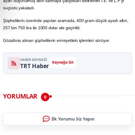
ayarı düşürülmüş
altın
satmaya çalıştıkları belirlenen İ.E. ve L.P'yi
suçüstü yakaladı.
Şüphelilerin üzerinde yapılan aramada, 400 gram düşük ayarlı altın,
257 bin 750 lira ile 1000
dolar
ele geçirildi.
Gözaltına alınan şüphelilerin emniyetteki işlemleri sürüyor.
HABER KAYNAĞI
Kaynağa Git
TRT Haber
YORUMLAR
0
İlk Yorumu Siz Yapın