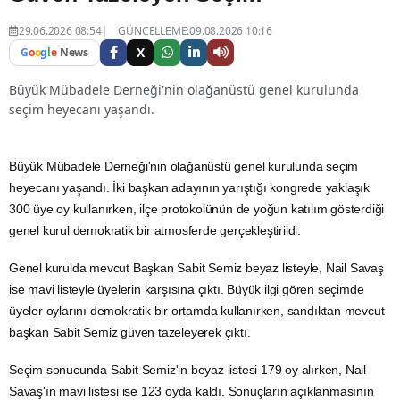
29.06.2026 08:54
GÜNCELLEME:09.08.2026 10:16
X
G
o
o
g
l
e
News
Büyük Mübadele Derneği'nin olağanüstü genel kurulunda
seçim heyecanı yaşandı.