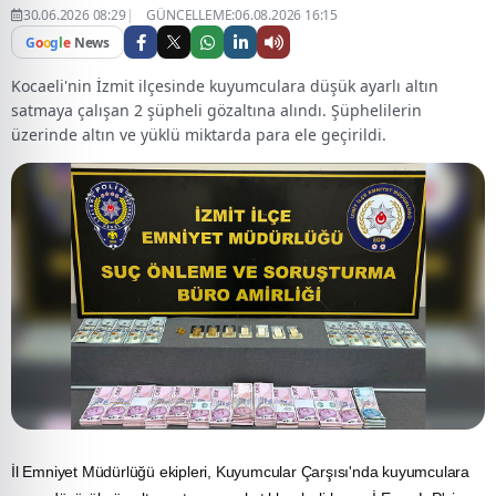
30.06.2026 08:29
GÜNCELLEME:06.08.2026 16:15
G
o
o
g
l
e
News
Kocaeli'nin İzmit ilçesinde kuyumculara düşük ayarlı altın
satmaya çalışan 2 şüpheli gözaltına alındı. Şüphelilerin
üzerinde altın ve yüklü miktarda para ele geçirildi.
İl Emniyet Müdürlüğü ekipleri, Kuyumcular Çarşısı'nda kuyumculara