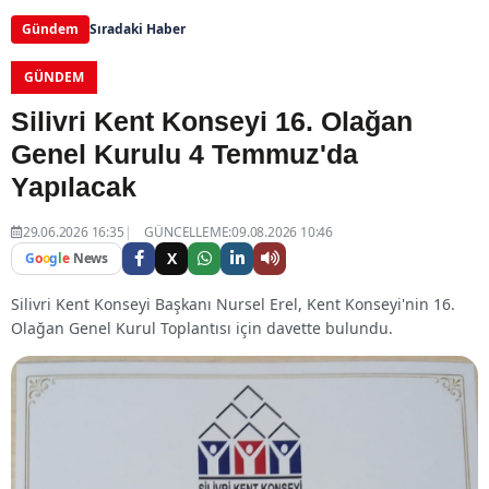
Gündem
Sıradaki Haber
GÜNDEM
Silivri Kent Konseyi 16. Olağan
Genel Kurulu 4 Temmuz'da
Yapılacak
29.06.2026 16:35
GÜNCELLEME:09.08.2026 10:46
X
G
o
o
g
l
e
News
Silivri Kent Konseyi Başkanı Nursel Erel, Kent Konseyi'nin 16.
Olağan Genel Kurul Toplantısı için davette bulundu.