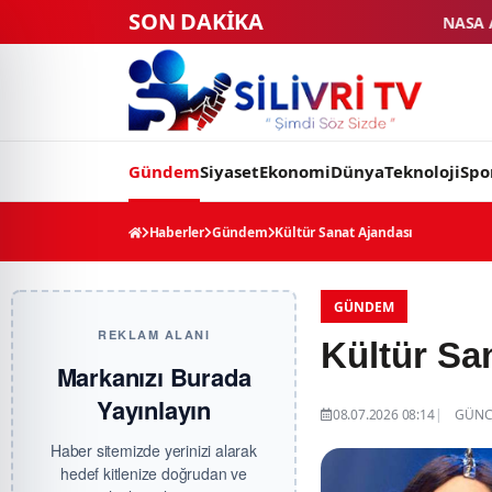
SON DAKİKA
NASA Ay Üssü projesinde tarihi 
Gündem
Siyaset
Ekonomi
Dünya
Teknoloji
Spo
Haberler
Gündem
Kültür Sanat Ajandası
GÜNDEM
REKLAM ALANI
Kültür Sa
Markanızı Burada
Yayınlayın
08.07.2026 08:14
GÜNCE
Haber sitemizde yerinizi alarak
hedef kitlenize doğrudan ve