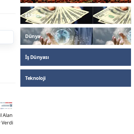
Ekonomi
Dünya
İş Dünyası
Teknoloji
l Alan
 Verdi