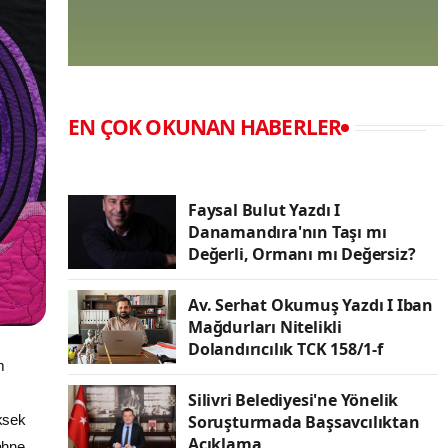
EN ÇOK OKUNAN HABERLER
Faysal Bulut Yazdı I
Danamandıra'nın Taşı mı
Değerli, Ormanı mı Değersiz?
Av. Serhat Okumuş Yazdı I Iban
Mağdurları Nitelikli
Dolandırıcılık TCK 158/1-f
m
Silivri Belediyesi'ne Yönelik
ksek
Soruşturmada Başsavcılıktan
Açıklama
ahne