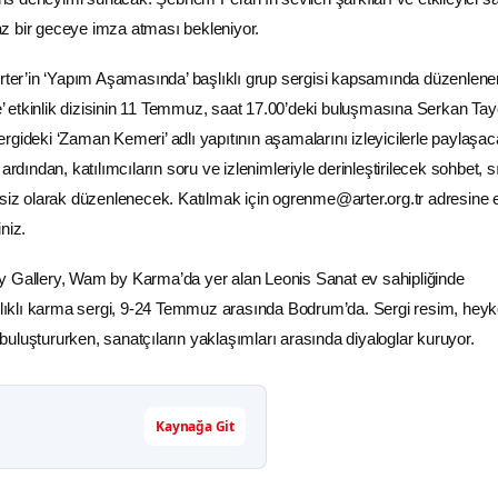
z bir geceye imza atması bekleniyor.
r’in ‘Yapım Aşamasında’ başlıklı grup sergisi kapsamında düzenlene
 etkinlik dizisinin 11 Temmuz, saat 17.00’deki buluşmasına Serkan Ta
rgideki ‘Zaman Kemeri’ adlı yapıtının aşamalarını izleyicilerle paylaşac
ardından, katılımcıların soru ve izlenimleriyle derinleştirilecek sohbet, sı
tsiz olarak düzenlenecek. Katılmak için ogrenme@arter.org.tr adresine 
niz.
llery, Wam by Karma’da yer alan Leonis Sanat ev sahipliğinde
klı karma sergi, 9-24 Temmuz arasında Bodrum’da. Sergi resim, heyk
ri buluştururken, sanatçıların yaklaşımları arasında diyaloglar kuruyor.
Kaynağa Git