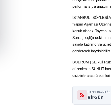
performansıyla unutulma
İSTANBUL | SÖYLEŞİ Arte
‘Yapım Aşaması Üzerine’
konuk olacak. Taycan, se
Sanatçı eşliğindeki turun 
sayıda katılımcıyla ücre
göndererek kaydolabilirsi
BODRUM | SERGİ Ruzy Ga
düzenlenen SUNLIT başlı
disiplinlerarası üretimle
HABER KAYNAĞI
BirGün