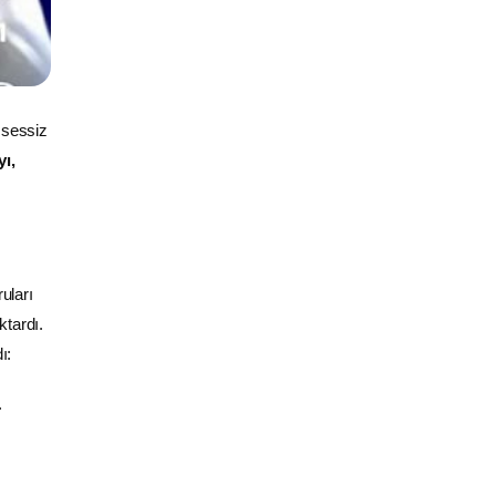
, sessiz
ı,
uları
ktardı.
ı:
.