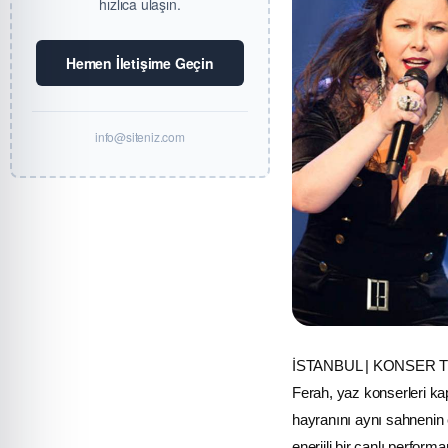
hızlıca ulaşın.
Hemen İletişime Geçin
info@siteniz.com
İSTANBUL | KONSER Türk
Ferah, yaz konserleri k
hayranını aynı sahnenin
enerjili bir canlı perfor