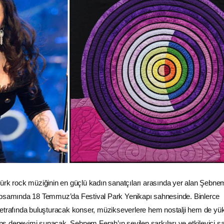
 rock müziğinin en güçlü kadın sanatçıları arasında yer alan Şebne
apsamında 18 Temmuz’da Festival Park Yenikapı sahnesinde. Binlerce
 etrafında buluşturacak konser, müzikseverlere hem nostalji hem de yü
mans deneyimi sunacak. Şebnem Ferah’ın sevilen şarkıları ve etkileyici s