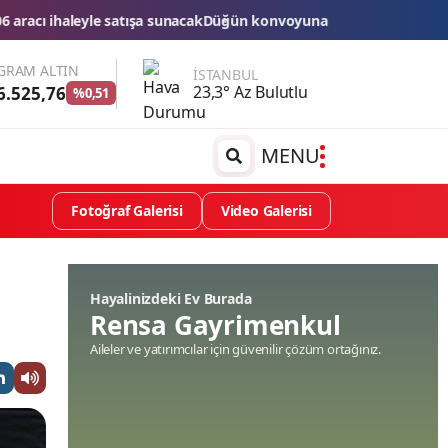
sunacak
Düğün konvoyuna ağır fatura: 540 bin lira ceza, 6 araç trafi
GRAM ALTIN
İSTANBUL
23,3° Az Bulutlu
6.525,76
%0,51
MENU
Fotoğraf Galerisi
Video Galerisi
Hayalinizdeki Ev Burada
Rensa Gayrimenkul
Aileler ve yatırımcılar için güvenilir çözüm ortağınız.