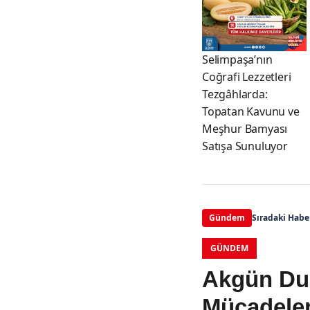
Selimpaşa’nın
Coğrafi Lezzetleri
Tezgâhlarda:
Topatan Kavunu ve
Meşhur Bamyası
Satışa Sunuluyor
Gündem
Sıradaki Habe
GÜNDEM
Akgün Du
Mücadele