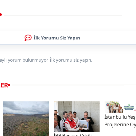
İlk Yorumu Siz Yapın
aylı yorum bulunmuyor. İlk yorumu siz yapın.
LER
İstanbullu Yeşi
Projelerine Oy
İBB Başkan Vekili