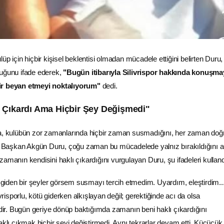
üp için hiçbir kişisel beklentisi olmadan mücadele ettiğini belirten Duru
duğunu ifade ederek,
"Bugün itibarıyla Silivrispor hakkında konuşmay
ir beyan etmeyi noktalıyorum"
dedi.
 Çıkardı Ama Hiçbir Şey Değişmedi"
da, kulübün zor zamanlarında hiçbir zaman susmadığını, her zaman doğr
ki Başkan Akgün Duru, çoğu zaman bu mücadelede yalnız bırakıldığını a
amanın kendisini haklı çıkardığını vurgulayan Duru, şu ifadeleri kulland
giden bir şeyler görsem susmayı tercih etmedim. Uyardım, eleştirdim..
risporlu, kötü giderken alkışlayan değil; gerektiğinde acı da olsa
ir. Bugün geriye dönüp baktığımda zamanın beni haklı çıkardığını
ı çıkmak hiçbir şeyi değiştirmedi. Aynı tekrarlar devam etti. Küçücük