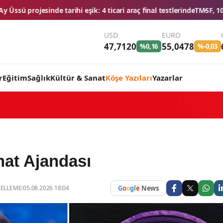
eşik: 4 ticari araç final testlerinde
TMSF, 106 aracı ihaleyle satışa 
USD
EURO
47,7120
55,0478
%0,16
%-0,03
r
Eğitim
Sağlık
Kültür & Sanat
Köşe Yazıları
Yazarlar
nat Ajandası
LLEME:05.08.2026 18:04
G
o
o
g
l
e
News