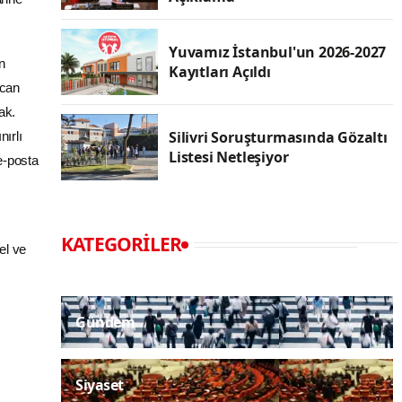
Yuvamız İstanbul'un 2026-2027
n
Kayıtları Açıldı
ycan
ak.
Silivri Soruşturmasında Gözaltı
nırlı
Listesi Netleşiyor
e-posta
KATEGORILER
el ve
Gündem
Siyaset