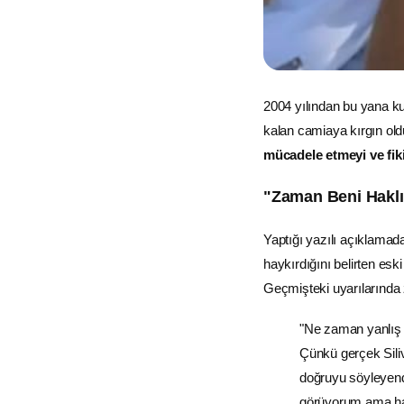
2004 yılından bu yana kul
kalan camiaya kırgın ol
mücadele etmeyi ve fik
"Zaman Beni Haklı
Yaptığı yazılı açıklama
haykırdığını belirten es
Geçmişteki uyarılarında z
"Ne zaman yanlış 
Çünkü gerçek Siliv
doğruyu söyleyend
görüyorum ama hakl