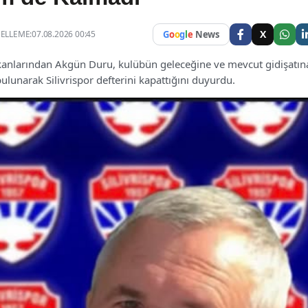
X
LLEME:07.08.2026 00:45
G
o
o
g
l
e
News
şkanlarından Akgün Duru, kulübün geleceğine ve mevcut gidişatın
ulunarak Silivrispor defterini kapattığını duyurdu.