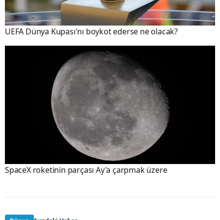
UEFA Dünya Kupası'nı boykot ederse ne olacak?
SpaceX roketinin parçası Ay'a çarpmak üzere