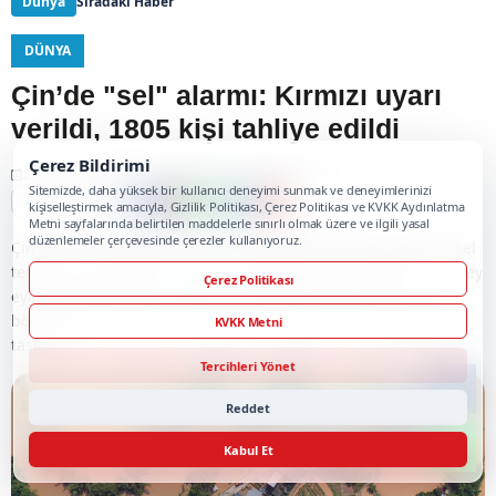
Dünya
Sıradaki Haber
DÜNYA
Çin’de "sel" alarmı: Kırmızı uyarı
verildi, 1805 kişi tahliye edildi
Çerez Bildirimi
25.05.2026 09:28
GÜNCELLEME:07.08.2026 00:19
Sitemizde, daha yüksek bir kullanıcı deneyimi sunmak ve deneyimlerinizi
X
G
o
o
g
l
e
News
kişiselleştirmek amacıyla, Gizlilik Politikası, Çerez Politikası ve KVKK Aydınlatma
Metni sayfalarında belirtilen maddelerle sınırlı olmak üzere ve ilgili yasal
düzenlemeler çerçevesinde çerezler kullanıyoruz.
Çin'in orta ve doğu kesimlerinde şiddetli cephe yağışları ve sel
tehlikesi nedeniyle acil durum uyarıları yapıldı. Anhui ve Hubey
Çerez Politikası
eyaletlerinde “kırmızı alarm” ilan edildi. Sel riski taşıyan
bölgelerde tahliyeler sürerken, 1805 kişi güvenli alanlara
KVKK Metni
taşındı.
Tercihleri Yönet
Reddet
Kabul Et