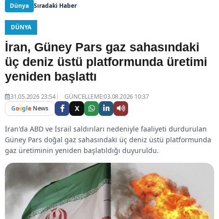
Dünya
Sıradaki Haber
DÜNYA
İran, Güney Pars gaz sahasındaki
üç deniz üstü platformunda üretimi
yeniden başlattı
31.05.2026 23:54
GÜNCELLEME:03.08.2026 10:37
X
G
o
o
g
l
e
News
İran'da ABD ve İsrail saldırıları nedeniyle faaliyeti durdurulan
Güney Pars doğal gaz sahasındaki üç deniz üstü platformunda
gaz üretiminin yeniden başlatıldığı duyuruldu.