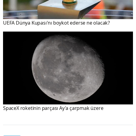
UEFA Dünya Kupası'nı boykot ederse ne olacak?
SpaceX roketinin parçası Ay'a çarpmak üzere