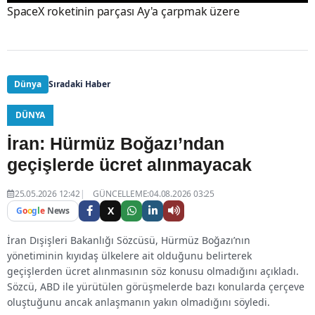
SpaceX roketinin parçası Ay'a çarpmak üzere
Dünya
Sıradaki Haber
DÜNYA
İran: Hürmüz Boğazı’ndan
geçişlerde ücret alınmayacak
25.05.2026 12:42
GÜNCELLEME:04.08.2026 03:25
X
G
o
o
g
l
e
News
İran Dışişleri Bakanlığı Sözcüsü, Hürmüz Boğazı’nın
yönetiminin kıyıdaş ülkelere ait olduğunu belirterek
geçişlerden ücret alınmasının söz konusu olmadığını açıkladı.
Sözcü, ABD ile yürütülen görüşmelerde bazı konularda çerçeve
oluştuğunu ancak anlaşmanın yakın olmadığını söyledi.