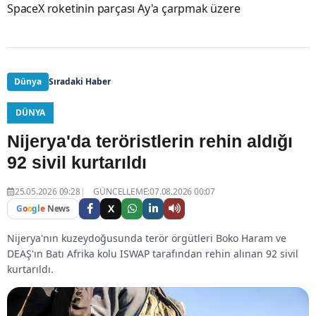
SpaceX roketinin parçası Ay'a çarpmak üzere
Dünya
Sıradaki Haber
DÜNYA
Nijerya'da teröristlerin rehin aldığı
92 sivil kurtarıldı
25.05.2026 09:28
GÜNCELLEME:07.08.2026 00:07
X
G
o
o
g
l
e
News
Nijerya'nın kuzeydoğusunda terör örgütleri Boko Haram ve
DEAŞ'ın Batı Afrika kolu ISWAP tarafından rehin alınan 92 sivil
kurtarıldı.