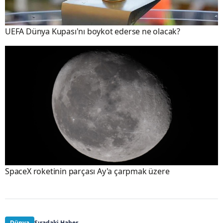
UEFA Dünya Kupası'nı boykot ederse ne olacak?
SpaceX roketinin parçası Ay'a çarpmak üzere
Dünya
Sıradaki Haber