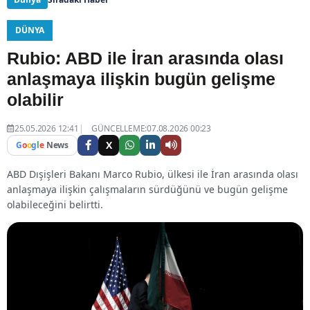
DÜNYA
Rubio: ABD ile İran arasında olası
anlaşmaya ilişkin bugün gelişme
olabilir
25.05.2026 12:41
GÜNCELLEME:07.08.2026 00:23
X
G
o
o
g
l
e
News
ABD Dışişleri Bakanı Marco Rubio, ülkesi ile İran arasında olası
anlaşmaya ilişkin çalışmaların sürdüğünü ve bugün gelişme
olabileceğini belirtti.