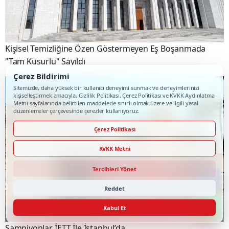
Kişisel Temizliğine Özen Göstermeyen Eş Boşanmada
"Tam Kusurlu" Sayıldı
Çerez Bildirimi
Sitemizde, daha yüksek bir kullanıcı deneyimi sunmak ve deneyimlerinizi
kişiselleştirmek amacıyla, Gizlilik Politikası, Çerez Politikası ve KVKK Aydınlatma
Metni sayfalarında belirtilen maddelerle sınırlı olmak üzere ve ilgili yasal
düzenlemeler çerçevesinde çerezler kullanıyoruz.
Çerez Politikası
KVKK Metni
Tercihleri Yönet
Reddet
Kabul Et
Şampiyonlar, İETT İle İstanbul’da