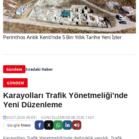
Perinthos Antik Kenti’nde 5 Bin Yıllık Tarihe Yeni İzler
Gündem
Sıradaki Haber
GÜNDEM
Karayolları Trafik Yönetmeliği'nde
Yeni Düzenleme
03.07.2026 09:09
GÜNCELLEME:08.08.2026 13:01
X
G
o
o
g
l
e
News
Karayolları Trafik Yönetmeliği’nde değişiklik yapıldı. Trafik