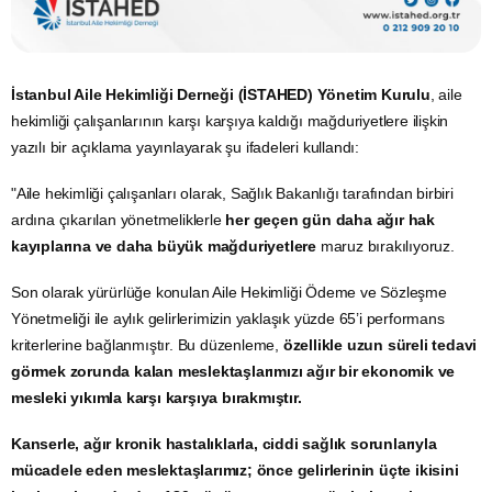
İstanbul Aile Hekimliği Derneği (İSTAHED) Yönetim Kurulu
, aile
hekimliği çalışanlarının karşı karşıya kaldığı mağduriyetlere ilişkin
yazılı bir açıklama yayınlayarak şu ifadeleri kullandı:
"Aile hekimliği çalışanları olarak, Sağlık Bakanlığı tarafından birbiri
ardına çıkarılan yönetmeliklerle
her geçen gün daha ağır hak
kayıplarına ve daha büyük mağduriyetlere
maruz bırakılıyoruz.
Son olarak yürürlüğe konulan Aile Hekimliği Ödeme ve Sözleşme
Yönetmeliği ile aylık gelirlerimizin yaklaşık yüzde 65’i performans
kriterlerine bağlanmıştır. Bu düzenleme,
özellikle uzun süreli tedavi
görmek zorunda kalan meslektaşlarımızı ağır bir ekonomik ve
mesleki yıkımla karşı karşıya bırakmıştır.
Kanserle, ağır kronik hastalıklarla, ciddi sağlık sorunlarıyla
mücadele eden meslektaşlarımız; önce gelirlerinin üçte ikisini