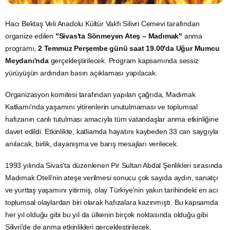
Hacı Bektaş Veli Anadolu Kültür Vakfı Silivri Cemevi tarafından
organize edilen
"Sivas'ta Sönmeyen Ateş – Madımak"
anma
programı,
2 Temmuz Perşembe günü saat 19.00'da Uğur Mumcu
Meydanı'nda
gerçekleştirilecek. Program kapsamında sessiz
yürüyüşün ardından basın açıklaması yapılacak.
Organizasyon komitesi tarafından yapılan çağrıda, Madımak
Katliamı'nda yaşamını yitirenlerin unutulmaması ve toplumsal
hafızanın canlı tutulması amacıyla tüm vatandaşlar anma etkinliğine
davet edildi. Etkinlikte, katliamda hayatını kaybeden 33 can saygıyla
anılacak, birlik, dayanışma ve barış mesajları verilecek.
1993 yılında Sivas'ta düzenlenen Pir Sultan Abdal Şenlikleri sırasında
Madımak Oteli'nin ateşe verilmesi sonucu çok sayıda aydın, sanatçı
ve yurttaş yaşamını yitirmiş, olay Türkiye'nin yakın tarihindeki en acı
toplumsal olaylardan biri olarak hafızalara kazınmıştı. Bu kapsamda
her yıl olduğu gibi bu yıl da ülkenin birçok noktasında olduğu gibi
Silivri'de de anma etkinlikleri gerçekleştirilecek.