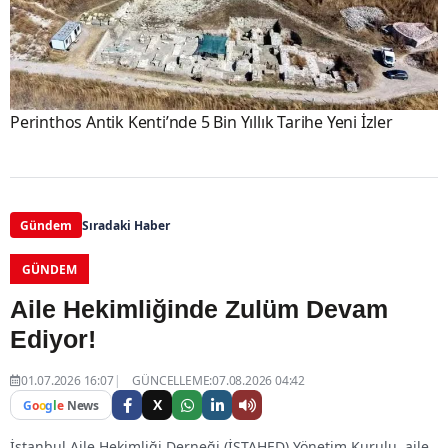
Perinthos Antik Kenti’nde 5 Bin Yıllık Tarihe Yeni İzler
Gündem
Sıradaki Haber
GÜNDEM
Aile Hekimliğinde Zulüm Devam
Ediyor!
01.07.2026 16:07
GÜNCELLEME:07.08.2026 04:42
X
G
o
o
g
l
e
News
İstanbul Aile Hekimliği Derneği (İSTAHED) Yönetim Kurulu, aile