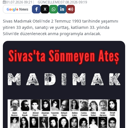
01.07.2026 09:21
GÜNCELLEME:07.08.2026 09:19
X
G
o
o
g
l
e
News
Sivas Madımak Oteli'nde 2 Temmuz 1993 tarihinde yaşamını
yitiren 33 aydın, sanatçı ve yurttaş, katliamın 33. yılında
Silivri'de düzenlenecek anma programıyla anılacak.