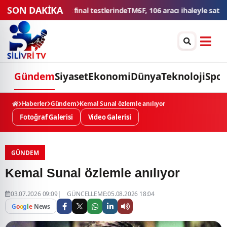
SON DAKİKA
106 aracı ihaleyle satışa sunacak
Düğün konvoyuna ağır fatura: 540 b
Gündem
Siyaset
Ekonomi
Dünya
Teknoloji
Spor
Haberler
Gündem
Kemal Sunal özlemle anılıyor
Fotoğraf Galerisi
Video Galerisi
GÜNDEM
Kemal Sunal özlemle anılıyor
03.07.2026 09:09
GÜNCELLEME:05.08.2026 18:04
G
o
o
g
l
e
News