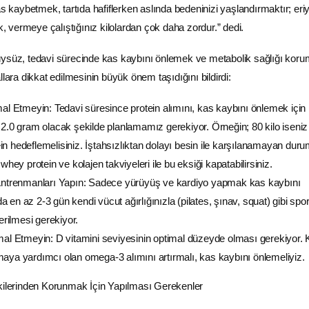
as kaybetmek, tartıda hafiflerken aslında bedeninizi yaşlandırmaktır; er
vermeye çalıştığınız kilolardan çok daha zordur.” dedi.
üysüz, tedavi sürecinde kas kaybını önlemek ve metabolik sağlığı kor
llara dikkat edilmesinin büyük önem taşıdığını bildirdi:
mal Etmeyin: Tedavi süresince protein alımını, kas kaybını önlemek için 
 2.0 gram olacak şekilde planlamamız gerekiyor. Örneğin; 80 kilo iseni
n hedeflemelisiniz. İştahsızlıktan dolayı besin ile karşılanamayan duru
 whey protein ve kolajen takviyeleri ile bu eksiği kapatabilirsiniz.
 Antrenmanları Yapın: Sadece yürüyüş ve kardiyo yapmak kas kaybını
 en az 2-3 gün kendi vücut ağırlığınızla (pilates, şınav, squat) gibi spo
verilmesi gerekiyor.
mal Etmeyin: D vitamini seviyesinin optimal düzeyde olması gerekiyor.
aya yardımcı olan omega-3 alımını artırmalı, kas kaybını önlemeliyiz.
tkilerinden Korunmak İçin Yapılması Gerekenler