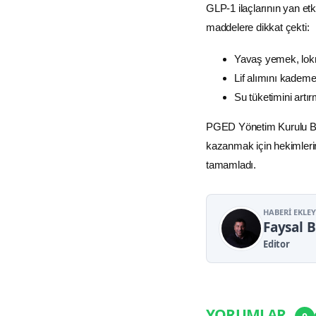
GLP-1 ilaçlarının yan et
maddelere dikkat çekti:
Yavaş yemek, lokm
Lif alımını kademe
Su tüketimini artır
PGED Yönetim Kurulu Baş
kazanmak için hekimlerin
tamamladı.
HABERI EKLE
Faysal 
Editor
YORUMLAR