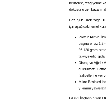
belirterek, “Yağ yerine k
dokusunu geri kazanmak, 
Ecz. Şule Dilek Yağcı T
için aşağıdaki temel kura
Protein Alımını İh
başına en az 1.2 -
96-120 gram protei
takviye edici gıda,
Direnç ve Ağırlık
durdurmaz. Haftada
faaliyetlerine yer 
Mikro Besinleri İh
yıkımını yavaşlatm
GLP-1 İlaçlarının Yan E