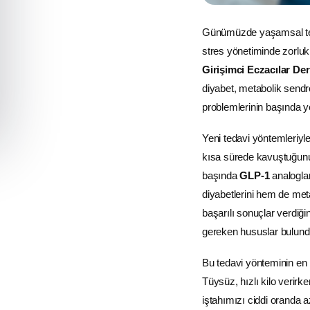
Günümüzde yaşamsal teda
stres yönetiminde zorluk
Girişimci Eczacılar De
diyabet, metabolik sendr
problemlerinin başında yer
Yeni tedavi yöntemleriyle 
kısa sürede kavuştuğunu 
başında
GLP-1
analoglar
diyabetlerini hem de meta
başarılı sonuçlar verdiği
gereken hususlar bulund
Bu tedavi yönteminin en 
Tüysüz, hızlı kilo verir
iştahımızı ciddi oranda a