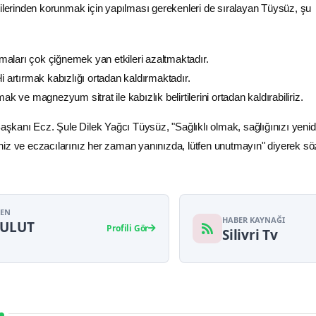
kilerinden korunmak için yapılması gerekenleri de sıralayan Tüysüz, şu
aları çok çiğnemek yan etkileri azaltmaktadır.
li artırmak kabızlığı ortadan kaldırmaktadır.
mak ve magnezyum sitrat ile kabızlık belirtilerini ortadan kaldırabiliriz.
kanı Ecz. Şule Dilek Yağcı Tüysüz, "Sağlıklı olmak, sağlığınızı yeni
iz ve eczacılarınız her zaman yanınızda, lütfen unutmayın" diyerek söz
YEN
HABER KAYNAĞI
BULUT
Profili Gör
Silivri Tv