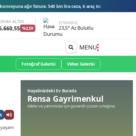
n lira ceza, 6 araç trafikten men edildi
THY'den tüm zamanların yo
GRAM ALTIN
İSTANBUL
23,5° Az Bulutlu
6.660,55
%2,59
MENU
Fotoğraf Galerisi
Video Galerisi
Hayalinizdeki Ev Burada
Rensa Gayrimenkul
Aileler ve yatırımcılar için güvenilir çözüm ortağınız.
z yaşam