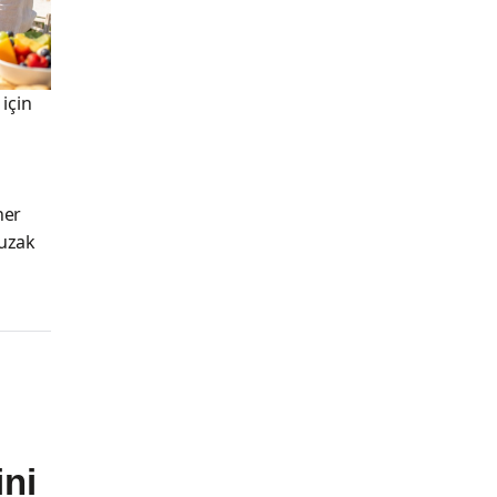
 için
her
 uzak
ni