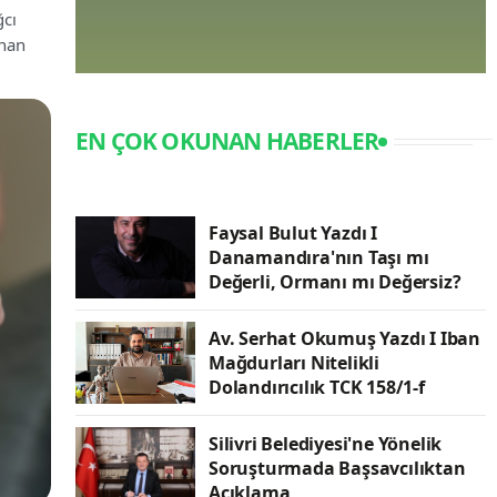
ğcı
anan
EN ÇOK OKUNAN HABERLER
Faysal Bulut Yazdı I
Danamandıra'nın Taşı mı
Değerli, Ormanı mı Değersiz?
Av. Serhat Okumuş Yazdı I Iban
Mağdurları Nitelikli
Dolandırıcılık TCK 158/1-f
Silivri Belediyesi'ne Yönelik
Soruşturmada Başsavcılıktan
Açıklama