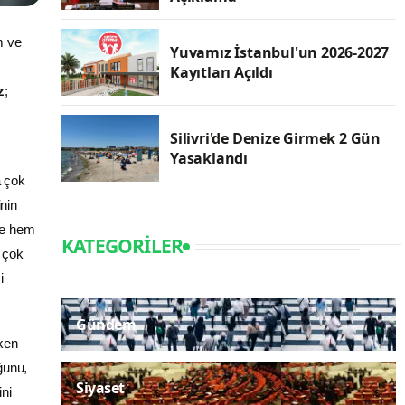
m ve
Yuvamız İstanbul'un 2026-2027
Kayıtları Açıldı
z
;
Silivri'de Denize Girmek 2 Gün
Yasaklandı
a çok
nin
lde hem
KATEGORILER
n çok
i
Gündem
ken
ğunu,
Siyaset
ini