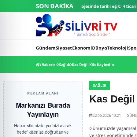
SON DAKİKA
Ay Üssü projesinde tarihi eşik: 4 ticari araç final testlerinde
TMSF, 
Gündem
Siyaset
Ekonomi
Dünya
Teknoloji
Spo
Haberler
Sağlık
Kas Değil Kilo Kaybedin
SAĞLIK
REKLAM ALANI
Kas Değil
Markanızı Burada
Yayınlayın
22.06.2026 10:21
GÜNCE
Haber sitemizde yerinizi alarak
Günümüzde yaşamsal te
hedef kitlenize doğrudan ve
ve stres yönetiminde z