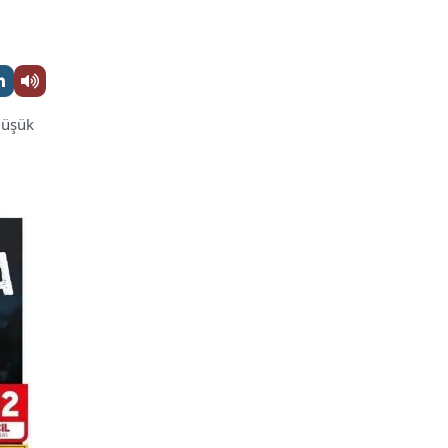
 düşük