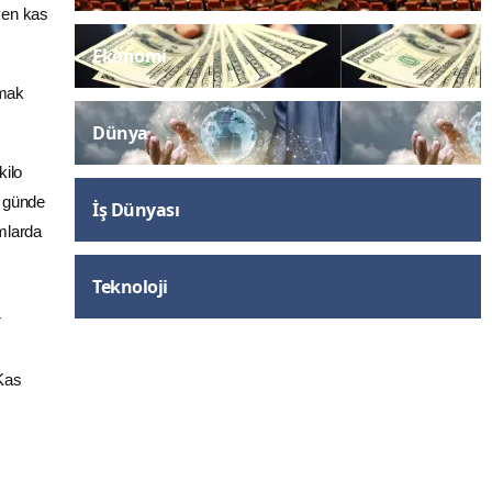
iyen kas
Ekonomi
umak
Dünya
kilo
z günde
İş Dünyası
mlarda
Teknoloji
r
 Kas