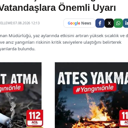
: Vatandaşlara Önemli Uyarı
X
LLEME:07.08.2026 12:13
G
o
o
g
l
e
News
Orman Müdürlüğü, yaz aylarında etkisini artıran yüksek sıcaklık ve
anız yangınları riskinin kritik seviyelere ulaştığını belirterek
yarılarda bulundu.