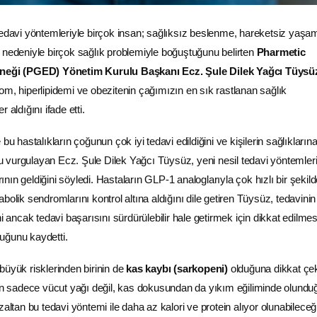
vi yöntemleriyle birçok insan; sağlıksız beslenme, hareketsiz yaşa
 nedeniyle birçok sağlık problemiyle boğuştuğunu belirten
Pharmetic
rneği (PGED) Yönetim Kurulu Başkanı Ecz. Şule Dilek Yağcı Tüysü
om, hiperlipidemi ve obezitenin çağımızın en sık rastlanan sağlık
 aldığını ifade etti.
bu hastalıkların çoğunun çok iyi tedavi edildiğini ve kişilerin sağlıkların
vurgulayan Ecz. Şule Dilek Yağcı Tüysüz, yeni nesil tedavi yöntemleri
ının geldiğini söyledi. Hastaların GLP-1 analoglarıyla çok hızlı bir şeki
bolik sendromlarını kontrol altına aldığını dile getiren Tüysüz, tedavini
ni ancak tedavi başarısını sürdürülebilir hale getirmek için dikkat edilmes
uğunu kaydetti.
büyük risklerinden birinin de
kas kaybı (sarkopeni)
olduğuna dikkat çe
ken sadece vücut yağı değil, kas dokusundan da yıkım eğiliminde olundu
zaltan bu tedavi yöntemi ile daha az kalori ve protein alıyor olunabileceğ