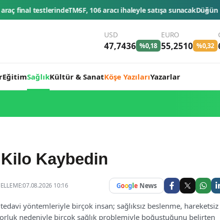
106 aracı ihaleyle satışa sunacak
Düğün konvoyuna ağır fatura: 540 bi
USD
EURO
47,7436
55,2510
%0,18
%0,32
r
Eğitim
Sağlık
Kültür & Sanat
Köşe Yazıları
Yazarlar
 Kilo Kaybedin
LLEME:07.08.2026 10:16
G
o
o
g
l
e
News
davi yöntemleriyle birçok insan; sağlıksız beslenme, hareketsi
orluk nedeniyle birçok sağlık problemiyle boğuştuğunu belirten