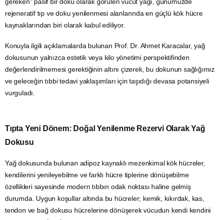
gereken" pasif bir doku olarak görülen
vücut yağı
, günümüzde
rejeneratif tıp ve doku yenilenmesi alanlarında en güçlü kök hücre
kaynaklarından biri olarak kabul ediliyor.
Konuyla ilgili açıklamalarda bulunan Prof. Dr. Ahmet Karacalar, yağ
dokusunun yalnızca estetik veya kilo yönetimi perspektifinden
değerlendirilmemesi gerektiğinin altını çizerek, bu dokunun sağlığımız
ve geleceğin tıbbi tedavi yaklaşımları için taşıdığı devasa potansiyeli
vurguladı.
Tıpta Yeni Dönem: Doğal Yenilenme Rezervi Olarak Yağ
Dokusu
Yağ dokusunda bulunan adipoz kaynaklı mezenkimal kök hücreler,
kendilerini yenileyebilme ve farklı hücre tiplerine dönüşebilme
özellikleri sayesinde modern tıbbın odak noktası haline gelmiş
durumda. Uygun koşullar altında bu hücreler; kemik, kıkırdak, kas,
tendon ve bağ dokusu hücrelerine dönüşerek vücudun kendi kendini