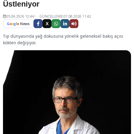
Üstleniyor
05.06.2026 12:44
GÜNCELLEME:07.08.2026 11:42
X
G
o
o
g
l
e
News
Tıp dünyasında yağ dokusuna yönelik geleneksel bakış açısı
kökten değişiyor.