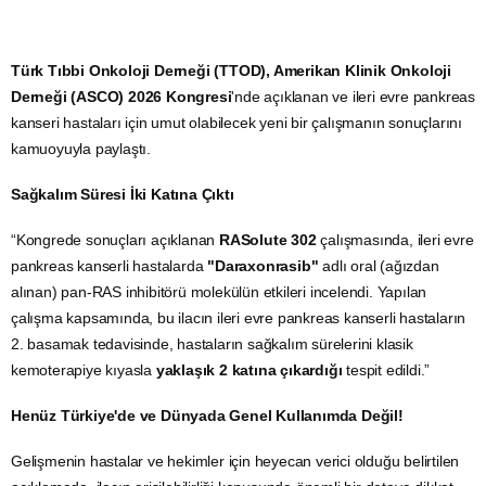
Türk Tıbbi Onkoloji Derneği (TTOD), Amerikan Klinik Onkoloji
Derneği (ASCO) 2026 Kongresi
'nde açıklanan ve ileri evre pankreas
kanseri hastaları için umut olabilecek yeni bir çalışmanın sonuçlarını
kamuoyuyla paylaştı.
Sağkalım Süresi İki Katına Çıktı
“Kongrede sonuçları açıklanan
RASolute 302
çalışmasında, ileri evre
pankreas kanserli hastalarda
"Daraxonrasib"
adlı oral (ağızdan
alınan) pan-RAS inhibitörü molekülün etkileri incelendi. Yapılan
çalışma kapsamında, bu ilacın ileri evre pankreas kanserli hastaların
2. basamak tedavisinde, hastaların sağkalım sürelerini klasik
kemoterapiye kıyasla
yaklaşık 2 katına çıkardığı
tespit edildi.”
Henüz Türkiye'de ve Dünyada Genel Kullanımda Değil!
Gelişmenin hastalar ve hekimler için heyecan verici olduğu belirtilen