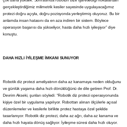
çok daha yüksek. Sonrasında robotun bize işaretlediği noktalardan
gerçekleştirdiğimiz milimetrik kesiler sayesinde uygulayacağımız
protezi doğru açıyla, doğru pozisyonda yerleştirmiş oluyoruz. Bu bir
anlamda insan hatasını da en aza indiren bir sistem. Böylece
operasyon başarısı da yükseliyor, hasta daha hızlı iyileşiyor” diye
konuştu.
DAHA HIZLI İYİLEŞME İMKANI SUNUYOR
Robotik diz protezi ameliyatının daha az kanamaya neden olduğunu
ve günlük yaşama daha hızlı dönüldüğünü de dile getiren Prof. Dr.
Devrim Akseki, şunları söyledi: “Robotik diz protezi operasyonunda
kişiye özel bir uygulama yapılıyor. Robottan alınan ölçülerle açısal
düzenlemeler ve kesilerle birlikte protez hastaya özel şekilde
tasarlanıyor. Robotik diz protezi, daha az ağrı, daha az kanama ve
daha hızlı hayata dönüş sağlıyor. İyileşme süresi daha hızlı oluyor.