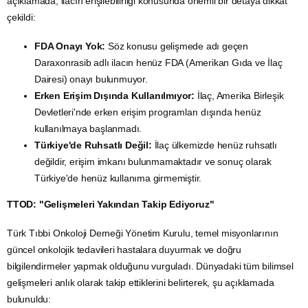
açıklamada, ilacın erişilebilirliği konusunda önemli bir detaya dikkat
çekildi:
FDA Onayı Yok:
Söz konusu gelişmede adı geçen
Daraxonrasib adlı ilacın henüz FDA (Amerikan Gıda ve İlaç
Dairesi) onayı bulunmuyor.
Erken Erişim Dışında Kullanılmıyor:
İlaç, Amerika Birleşik
Devletleri'nde erken erişim programları dışında henüz
kullanılmaya başlanmadı.
Türkiye'de Ruhsatlı Değil:
İlaç ülkemizde henüz ruhsatlı
değildir, erişim imkanı bulunmamaktadır ve sonuç olarak
Türkiye'de henüz kullanıma girmemiştir.
TTOD: "Gelişmeleri Yakından Takip Ediyoruz"
Türk Tıbbi Onkoloji Derneği Yönetim Kurulu, temel misyonlarının
güncel onkolojik tedavileri hastalara duyurmak ve doğru
bilgilendirmeler yapmak olduğunu vurguladı. Dünyadaki tüm bilimsel
gelişmeleri anlık olarak takip ettiklerini belirterek, şu açıklamada
bulunuldu: