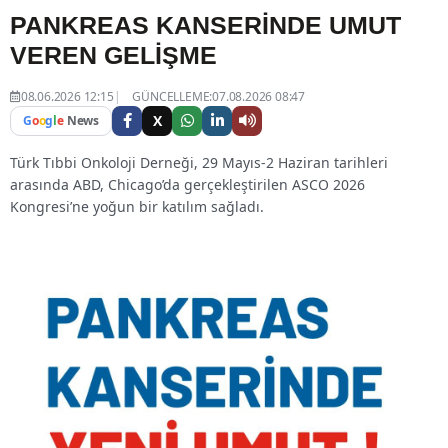
PANKREAS KANSERİNDE UMUT
VEREN GELİŞME
08.06.2026 12:15
GÜNCELLEME:07.08.2026 08:47
X
G
o
o
g
l
e
News
Türk Tıbbi Onkoloji Derneği, 29 Mayıs-2 Haziran tarihleri
arasında ABD, Chicago’da gerçekleştirilen ASCO 2026
Kongresi’ne yoğun bir katılım sağladı.