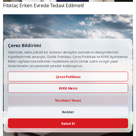
Fıtıklar, Erken Evrede Tedavi Edilmeli!
Çerez Bildirimi
Sitemizde, daha yüksek bir kullanıcı deneyimi sunmak ve deneyimlerinizi
kişiselleştirmek amacıyla, Gizlilik Politikası, Çerez Politikası ve KVKK Aydınlatma
Metni sayfalarında belirtilen maddelerle sınırlı olmak üzere ve ilgili yasal
düzenlemeler çerçevesinde çerezler kullanıyoruz.
Çerez Politikası
KVKK Metni
Tercihleri Yönet
Reddet
Stresi Değil, Stresle Kurduğunuz İlişkiyi Değiştirin
Kabul Et