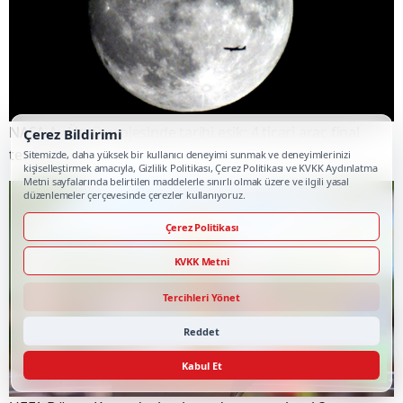
NASA Ay Üssü projesinde tarihi eşik: 4 ticari araç final
Çerez Bildirimi
testlerinde
Sitemizde, daha yüksek bir kullanıcı deneyimi sunmak ve deneyimlerinizi
kişiselleştirmek amacıyla, Gizlilik Politikası, Çerez Politikası ve KVKK Aydınlatma
Metni sayfalarında belirtilen maddelerle sınırlı olmak üzere ve ilgili yasal
düzenlemeler çerçevesinde çerezler kullanıyoruz.
Çerez Politikası
KVKK Metni
Tercihleri Yönet
Reddet
Kabul Et