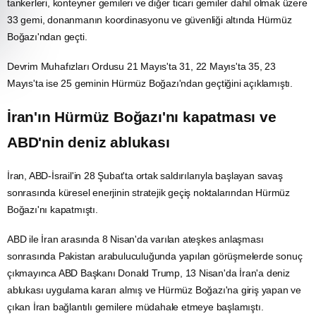
tankerleri, konteyner gemileri ve diğer ticari gemiler dahil olmak üzere
33 gemi, donanmanın koordinasyonu ve güvenliği altında Hürmüz
Boğazı'ndan geçti.
Devrim Muhafızları Ordusu 21 Mayıs'ta 31, 22 Mayıs'ta 35, 23
Mayıs'ta ise 25 geminin Hürmüz Boğazı'ndan geçtiğini açıklamıştı.
İran'ın Hürmüz Boğazı'nı kapatması ve
ABD'nin deniz ablukası
İran, ABD-İsrail'in 28 Şubat'ta ortak saldırılarıyla başlayan
savaş
sonrasında küresel enerjinin stratejik geçiş noktalarından Hürmüz
Boğazı'nı kapatmıştı.
ABD
ile İran arasında 8 Nisan'da varılan ateşkes anlaşması
sonrasında
Pakistan
arabuluculuğunda yapılan görüşmelerde sonuç
çıkmayınca ABD Başkanı Donald Trump, 13 Nisan'da İran'a deniz
ablukası uygulama kararı almış ve Hürmüz Boğazı'na giriş yapan ve
çıkan İran bağlantılı gemilere müdahale etmeye başlamıştı.