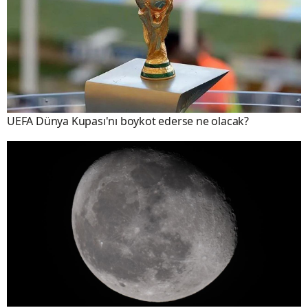
UEFA Dünya Kupası'nı boykot ederse ne olacak?