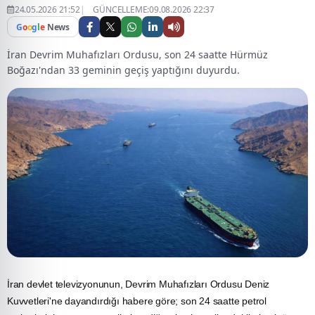
24.05.2026 21:52
GÜNCELLEME:09.08.2026 22:37
G
o
o
g
l
e
News
İran Devrim Muhafızları Ordusu, son 24 saatte Hürmüz
Boğazı'ndan 33 geminin geçiş yaptığını duyurdu.
İran
devlet televizyonunun, Devrim Muhafızları Ordusu Deniz
Kuvvetleri'ne dayandırdığı habere göre; son 24 saatte
petrol