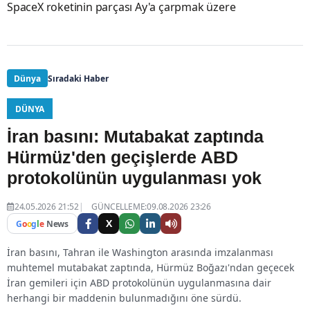
SpaceX roketinin parçası Ay'a çarpmak üzere
Dünya
Sıradaki Haber
DÜNYA
İran basını: Mutabakat zaptında
Hürmüz'den geçişlerde ABD
protokolünün uygulanması yok
24.05.2026 21:52
GÜNCELLEME:09.08.2026 23:26
X
G
o
o
g
l
e
News
İran basını, Tahran ile Washington arasında imzalanması
muhtemel mutabakat zaptında, Hürmüz Boğazı'ndan geçecek
İran gemileri için ABD protokolünün uygulanmasına dair
herhangi bir maddenin bulunmadığını öne sürdü.