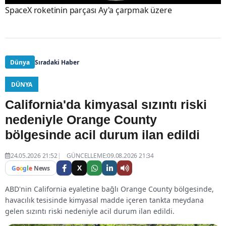
SpaceX roketinin parçası Ay'a çarpmak üzere
Dünya
Sıradaki Haber
DÜNYA
California'da kimyasal sızıntı riski
nedeniyle Orange County
bölgesinde acil durum ilan edildi
24.05.2026 21:52
GÜNCELLEME:09.08.2026 21:34
X
G
o
o
g
l
e
News
ABD'nin California eyaletine bağlı Orange County bölgesinde,
havacılık tesisinde kimyasal madde içeren tankta meydana
gelen sızıntı riski nedeniyle acil durum ilan edildi.