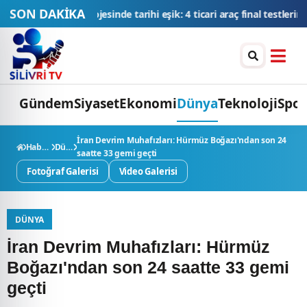
SON DAKİKA
ik: 4 ticari araç final testlerinde
TMSF, 106 aracı ihaleyle satışa su
Gündem
Siyaset
Ekonomi
Dünya
Teknoloji
Spor
İran Devrim Muhafızları: Hürmüz Boğazı'ndan son 24
Haberler
Dünya
saatte 33 gemi geçti
Fotoğraf Galerisi
Video Galerisi
DÜNYA
İran Devrim Muhafızları: Hürmüz
Boğazı'ndan son 24 saatte 33 gemi
geçti