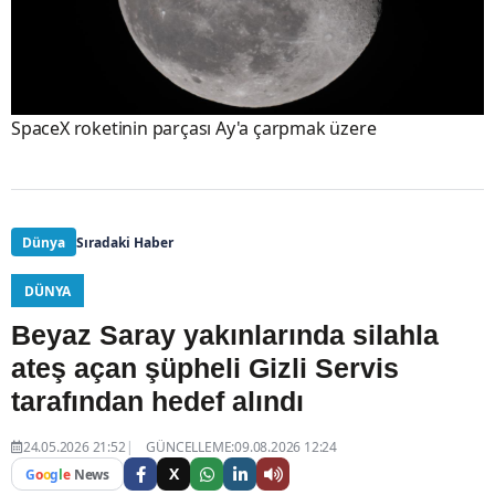
SpaceX roketinin parçası Ay'a çarpmak üzere
Dünya
Sıradaki Haber
DÜNYA
Beyaz Saray yakınlarında silahla
ateş açan şüpheli Gizli Servis
tarafından hedef alındı
24.05.2026 21:52
GÜNCELLEME:09.08.2026 12:24
X
G
o
o
g
l
e
News