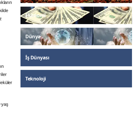
ıkların
kilde
Ekonomi
z
Dünya
İş Dünyası
ın
iler
Teknoloji
leküler
0 yaş