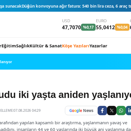
ağır fatura: 540 bin lira ceza, 6 araç trafikten men edildi
THY'den 
USD
EURO
47,7070
55,0412
%0,17
%0,04
r
Eğitim
Sağlık
Kültür & Sanat
Köşe Yazıları
Yazarlar
lanıyor
udu iki yaşta aniden yaşlanıy
LLEME:07.08.2026 04:29
G
o
o
g
l
e
News
tarafından yapılan kapsamlı bir araştırma, yaşlanmanın yavaş ve
adığını, insanların 44 ve 60 yaşlarında iki büyük ani yaşlanma da