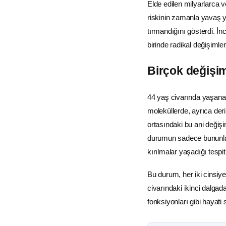
Elde edilen milyarlarca v
riskinin zamanla yavaş ya
tırmandığını gösterdi. İ
birinde radikal değişimler
Birçok değişi
44 yaş civarında yaşanan i
moleküllerde, ayrıca deri
ortasındaki bu ani değişi
durumun sadece bununla s
kırılmalar yaşadığı tespit 
Bu durum, her iki cinsiyet
civarındaki ikinci dalga
fonksiyonları gibi hayat