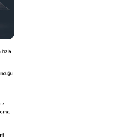
 hızla
sunduğu
me
bolma
ri