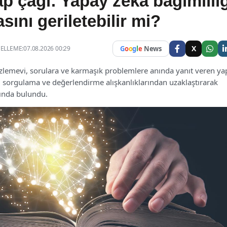
p çağı: Yapay zeka bağımlılığ
sını geriletebilir mi?
X
LLEME:07.08.2026 00:29
G
o
o
g
l
e
News
zlemevi, sorulara ve karmaşık problemlere anında yanıt veren ya
nı sorgulama ve değerlendirme alışkanlıklarından uzaklaştırarak
sında bulundu.