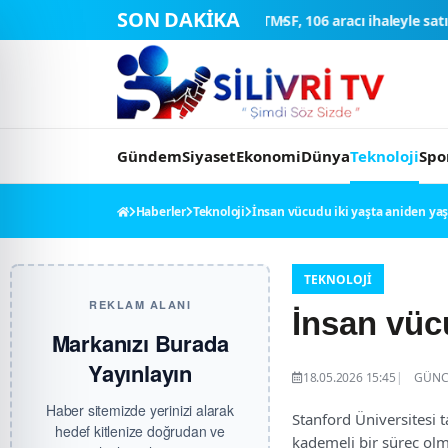
SON DAKİKA
l testlerinde
TMSF, 106 aracı ihaleyle satışa sunacak
Düğün konvoyuna 
Gündem
Siyaset
Ekonomi
Dünya
Teknoloji
Spo
Haberler
Teknoloji
İnsan vücudu iki yaşta aniden yaş
TEKNOLOJI
REKLAM ALANI
İnsan vüc
Markanızı Burada
Yayınlayın
18.05.2026 15:45
GÜNCE
Haber sitemizde yerinizi alarak
Stanford Üniversitesi 
hedef kitlenize doğrudan ve
kademeli bir süreç olm