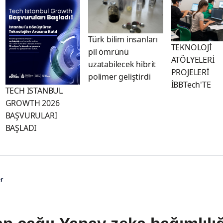
Türk bilim insanları
TEKNOLOJİ
pil ömrünü
ATÖLYELERİ
uzatabilecek hibrit
PROJELERİ
polimer geliştirdi
İBBTech'TE
TECH ISTANBUL
GROWTH 2026
BAŞVURULARI
BAŞLADI
r