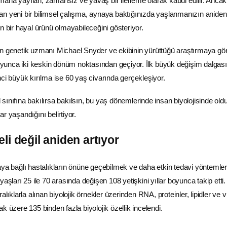
ana yayılan, zamansız ve yavaş bir ilerleme olarak kabul edilir. Ancak
n yeni bir bilimsel çalışma, aynaya baktığınızda yaşlanmanızın aniden
n bir hayal ürünü olmayabileceğini gösteriyor.
en
genetik
uzmanı Michael Snyder ve ekibinin yürüttüğü araştırmaya gö
unca iki keskin dönüm noktasından geçiyor. İlk büyük değişim dalgası
nci büyük kırılma ise 60 yaş civarında gerçekleşiyor.
sınıfına bakılırsa bakılsın, bu yaş dönemlerinde insan biyolojisinde old
r yaşandığını belirtiyor.
li değil aniden artıyor
aya bağlı hastalıkların önüne geçebilmek ve daha etkin tedavi yöntemler
yaşları 25 ile 70 arasında değişen 108 yetişkini yıllar boyunca takip etti.
alıklarla alınan biyolojik örnekler üzerinden RNA, proteinler, lipidler ve 
k üzere 135 binden fazla biyolojik özellik incelendi.