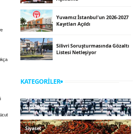
Yuvamız İstanbul'un 2026-2027
Kayıtları Açıldı
re
Silivri Soruşturmasında Gözaltı
Listesi Netleşiyor
ukça
KATEGORILER
i
Gündem
vücut
Siyaset