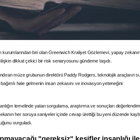
ilim kurumlarından biri olan Greenwich Kraliyet Gözlemevi, yapay zekanın
ilişkin dikkat çekici bir risk senaryosunu gündeme taşıdı.
ındıran
müze
grubunun direktörü Paddy Rodgers, teknolojik araçların 
 bağımlı hale gelmenin insan zekasını ve inovasyon yeteneğini
manlığın temelinde yatan sorgulama,
araştırma
ve sonuçları değerlendir
 zekanın her soruya saniyeler içinde cevap ürettiği bu yeni düzende kay
duğunu vurguladı.
pmayacağı "gereksiz" keşifler insanlığı ile