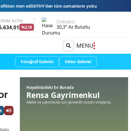
tüm zamanların yolcu ve uçuş rekoru
Esnaf kredilerinde limit ve va
GRAM ALTIN
İSTANBUL
30,3° Az Bulutlu
6.634,01
%2,18
MENU
Fotoğraf Galerisi
Video Galerisi
Hayalinizdeki Ev Burada
or
Rensa Gayrimenkul
Aileler ve yatırımcılar için güvenilir çözüm ortağınız.
lgası