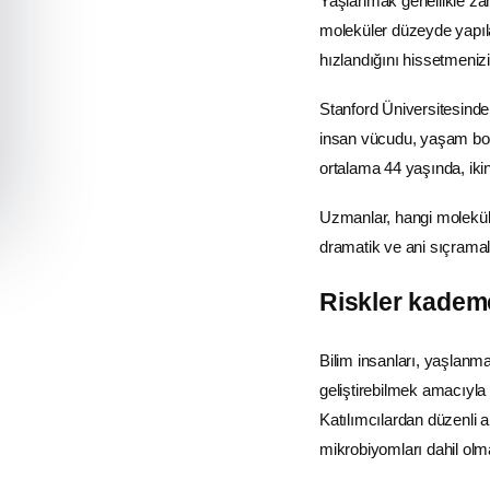
Yaşlanmak genellikle zam
moleküler düzeyde yapıla
hızlandığını hissetmenizi
Stanford Üniversitesind
insan vücudu, yaşam boy
ortalama 44 yaşında, iki
Uzmanlar, hangi molekül 
dramatik ve ani sıçramala
Riskler kademe
Bilim insanları, yaşlanm
geliştirebilmek amacıyla 
Katılımcılardan düzenli ar
mikrobiyomları dahil olma