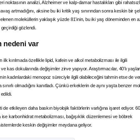
eri noktasının analizi,
Alzheimer
ve kalp-damar hastalıkları gibi rahatsızl
vaş artmadığını, aksine bu iki kritik yaş sınırından sonra keskin bir şe
ncelenen moleküllerin yaklaşık yüzde 81'inin, bu iki yaş döneminden en a
 geçirdiği gözlendi.
m nedeni var
lk kırılmada özellikle lipid, kafein ve alkol metabolizması ile ilgili
 ve kas dokularında değişimler zirve yapıyor. Araştırmacılar, 40'lı yaşlar
min kadınlardaki menopoz süreciyle ilgili olabileceğini tahmin etse de ver
ınırlı olmadığını kanıtladı. Çünkü erkeklerin de aynı yaşta benzer mo
edildi.
i de etkileyen daha baskın biyolojik faktörlerin varlığına işaret ediyor. 6
da ise karbonhidrat metabolizması, bağışıklık düzenlemesi ve böbrek
i sistemlerde keskin değişimler meydana geliyor.