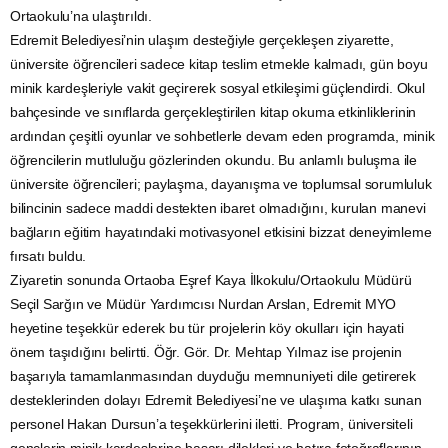
Ortaokulu’na ulaştırıldı.
Edremit Belediyesi’nin ulaşım desteğiyle gerçekleşen ziyarette,
üniversite öğrencileri sadece kitap teslim etmekle kalmadı, gün boyu
minik kardeşleriyle vakit geçirerek sosyal etkileşimi güçlendirdi. Okul
bahçesinde ve sınıflarda gerçekleştirilen kitap okuma etkinliklerinin
ardından çeşitli oyunlar ve sohbetlerle devam eden programda, minik
öğrencilerin mutluluğu gözlerinden okundu. Bu anlamlı buluşma ile
üniversite öğrencileri; paylaşma, dayanışma ve toplumsal sorumluluk
bilincinin sadece maddi destekten ibaret olmadığını, kurulan manevi
bağların eğitim hayatındaki motivasyonel etkisini bizzat deneyimleme
fırsatı buldu.
Ziyaretin sonunda Ortaoba Eşref Kaya İlkokulu/Ortaokulu Müdürü
Seçil Sarğın ve Müdür Yardımcısı Nurdan Arslan, Edremit MYO
heyetine teşekkür ederek bu tür projelerin köy okulları için hayati
önem taşıdığını belirtti. Öğr. Gör. Dr. Mehtap Yılmaz ise projenin
başarıyla tamamlanmasından duyduğu memnuniyeti dile getirerek
desteklerinden dolayı Edremit Belediyesi’ne ve ulaşıma katkı sunan
personel Hakan Dursun’a teşekkürlerini iletti. Program, üniversiteli