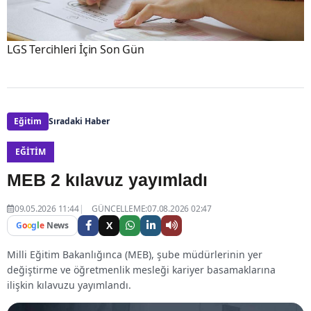
LGS Tercihleri İçin Son Gün
Eğitim
Sıradaki Haber
EĞITIM
MEB 2 kılavuz yayımladı
09.05.2026 11:44
GÜNCELLEME:07.08.2026 02:47
X
G
o
o
g
l
e
News
Milli Eğitim Bakanlığınca (MEB), şube müdürlerinin yer
değiştirme ve öğretmenlik mesleği kariyer basamaklarına
ilişkin kılavuzu yayımlandı.