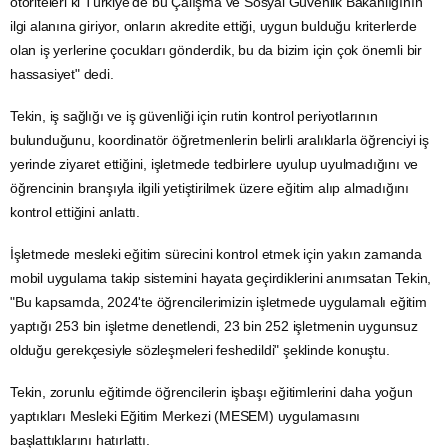
otoriteleri ki Türkiye'de bu Çalışma ve Sosyal Güvenlik Bakanlığının
ilgi alanına giriyor, onların akredite ettiği, uygun bulduğu kriterlerde
olan iş yerlerine çocukları gönderdik, bu da bizim için çok önemli bir
hassasiyet" dedi.
Tekin, iş sağlığı ve iş güvenliği için rutin kontrol periyotlarının
bulunduğunu, koordinatör öğretmenlerin belirli aralıklarla öğrenciyi iş
yerinde ziyaret ettiğini, işletmede tedbirlere uyulup uyulmadığını ve
öğrencinin branşıyla ilgili yetiştirilmek üzere eğitim alıp almadığını
kontrol ettiğini anlattı.
İşletmede mesleki eğitim sürecini kontrol etmek için yakın zamanda
mobil uygulama
takip sistemini hayata geçirdiklerini anımsatan Tekin,
"Bu kapsamda, 2024'te öğrencilerimizin işletmede uygulamalı eğitim
yaptığı 253 bin işletme denetlendi, 23 bin 252 işletmenin uygunsuz
olduğu gerekçesiyle sözleşmeleri feshedildi" şeklinde konuştu.
Tekin, zorunlu eğitimde öğrencilerin işbaşı eğitimlerini daha yoğun
yaptıkları Mesleki Eğitim Merkezi (MESEM) uygulamasını
başlattıklarını hatırlattı.