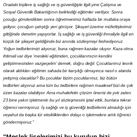
Oradaki kişilere iş sağlığı ve iş güvenliğiyle ilgili yine Çalışma ve
Sosyal Güvenlik Bakanlığının belirlediği eğitimler veriliyor. Sonra
çocuğu gönderdikten sonra öğretmenimiz haftada bir mutlaka oraya
gidiyor, çocuğun çalıştığı yeri görüyor. Şikayet üzerine müfettişlerimiz
gittiğinde
denetim
yapıyorlar. İş sağlığı ve iş güvenliği ihmaliyle ilgili en
küçük bir şikayet geldiğinde biz anında sözleşmeyi feshediyoruz.
Yoğun tedbirlerimizi alıyoruz, buna rağmen kazalar oluyor. Kaza olma
ihtimali var diye 'mesleki eğitimden, çocuklarımızın kendini
geliştirmesinden vazgeçelim' demek, doğru değil. Çocuklarımız teorik
olarak aldıkları eğitimin sahada bir karşılığı olmayınca nasıl o alanda
yetişmiş olacaklar? Bu çocuklar bizim çocuklarımız, biz bütün
tedbirleri alıyoruz ama tüm bu tedbirlere rağmen maalesef bizi de çok
üzen kazalar olabiliyor. Ama muhalefetin çözüm önerisi de yok zaten.
23 bine yakın işletmenin bu yıl sözleşmesini iptal ettik, bunlara tekrar
öğrenci vermiyoruz. İş sağlığı ve iş güvenliği tedbirlerini almadığı için
veyahut da başka tür eksikliklerden dolayı o işletmelere artık öğrenci
göndermiyoruz."
"Meslek liselerimizi bu kurulun bizi