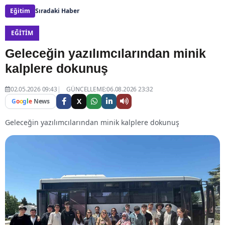
Eğitim
Sıradaki Haber
EĞITIM
Geleceğin yazılımcılarından minik
kalplere dokunuş
02.05.2026 09:43
GÜNCELLEME:06.08.2026 23:32
X
G
o
o
g
l
e
News
Geleceğin yazılımcılarından minik kalplere dokunuş