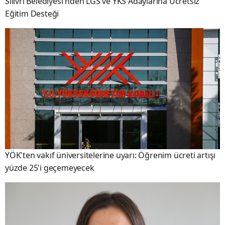
Silivri Belediyesi'nden LGS ve YKS Adaylarına Ücretsiz
Eğitim Desteği
YÖK'ten vakıf üniversitelerine uyarı: Öğrenim ücreti artışı
yüzde 25'i geçemeyecek