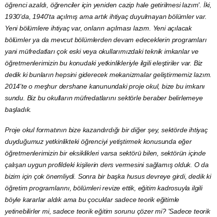
öğrenci azaldı, öğrenciler için yeniden cazip hale getirilmesi lazım'. İki,
1930'da, 1940'ta açılmış ama artık ihtiyaç duyulmayan bölümler var.
Yeni bölümlere ihtiyaç var, onların açılması lazım. Yeni açılacak
bölümler ya da mevcut bölümlerden devam edeceklerin programları
yani müfredatları çok eski veya okullarımızdaki teknik imkanlar ve
öğretmenlerimizin bu konudaki yetkinlikleriyle ilgili eleştiriler var. Biz
dedik ki bunların hepsini giderecek mekanizmalar geliştirmemiz lazım.
2014'te o meşhur dershane kanunundaki proje okul, bize bu imkanı
sundu. Biz bu okulların müfredatlarını sektörle beraber belirlemeye
başladık.
Proje okul formatının bize kazandırdığı bir diğer şey, sektörde ihtiyaç
duyduğumuz yetkinlikteki öğrenciyi yetiştirmek konusunda eğer
öğretmenlerimizin bir eksiklikleri varsa sektörü bilen, sektörün içinde
çalışan uygun profildeki kişilerin ders vermesini sağlamış olduk. O da
bizim için çok önemliydi. Sonra bir başka husus devreye girdi, dedik ki
öğretim programlarını, bölümleri revize ettik, eğitim kadrosuyla ilgili
böyle kararlar aldık ama bu çocuklar sadece teorik eğitimle
yetinebilirler mi, sadece teorik eğitim sorunu çözer mi? 'Sadece teorik