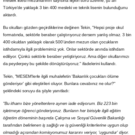
meslek lisesi mezunlarının sayısına ilişkin soru üzerine, şu an
Türkiye'de yaklaşık 3 bin 400 mesleki ve teknik lisenin bulunduğunu
aktardı.
Bu okulları gözden geçirdiklerine değinen Tekin, "Hepsi proje okul
formatında, sektörle beraber çalıştırıyoruz dersem yanlış olmaz. 3 bin
400 okuldan yaklaşık olarak 500'ünden mezun olan çocukların
istihdamıyla ilgili problemimiz yok. Onlar sektörde anında istihdam
ediliyor. Çünkü sektörle beraber yetiştiriyoruz. Ama diğer okullarımızı
da peyderpey bu şekilde dönüştürüyoruz." ifadelerini kullandı.
Tekin, "MESEM'lerle ilgili muhalefetin 'Bakanlık çocukları ölüme
gönderiyor' gibi eleştirileri oluyor. Bunlara cevabınız ne olur?"
şeklindeki soruyu da şöyle yanıtladı:
"Bu ithamı bize yöneltenlere aynen iade ediyorum. Biz 223 bin
işletmeye öğrenci gönderiyoruz. Bunların her birisiyle ilgili eğitim
öğretim döneminin başında
Çalışma ve Sosyal Güvenlik Bakanlığı
tarafından belirlenen iş sağlığı ve iş güvenliği kriterlerine uygun olup
olmadığı açısından komisyonumuz kararını veriyor, 'uygundur' diyor.