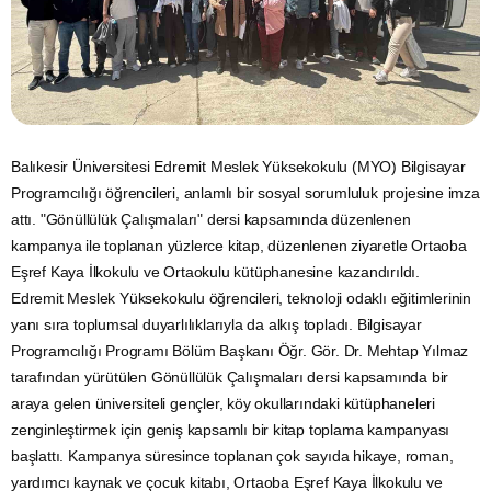
Balıkesir Üniversitesi Edremit Meslek Yüksekokulu (MYO) Bilgisayar
Programcılığı öğrencileri, anlamlı bir sosyal sorumluluk projesine imza
attı. "Gönüllülük Çalışmaları" dersi kapsamında düzenlenen
kampanya ile toplanan yüzlerce kitap, düzenlenen ziyaretle Ortaoba
Eşref Kaya İlkokulu ve Ortaokulu kütüphanesine kazandırıldı.
Edremit Meslek Yüksekokulu öğrencileri, teknoloji odaklı eğitimlerinin
yanı sıra toplumsal duyarlılıklarıyla da alkış topladı. Bilgisayar
Programcılığı Programı Bölüm Başkanı Öğr. Gör. Dr. Mehtap Yılmaz
tarafından yürütülen Gönüllülük Çalışmaları dersi kapsamında bir
araya gelen üniversiteli gençler, köy okullarındaki kütüphaneleri
zenginleştirmek için geniş kapsamlı bir kitap toplama kampanyası
başlattı. Kampanya süresince toplanan çok sayıda hikaye, roman,
yardımcı kaynak ve çocuk kitabı, Ortaoba Eşref Kaya İlkokulu ve