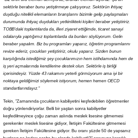
sektörle beraber bunu yetiştirmeye çalışıyoruz. Sektörün ihtiyaç
duyduğu nitelikli elemanların branşlarını bizimle gelip paylaşmaları
durumunda ihtiyaç duydukları yetkinlikteki kişileri beraber yetiştiririz.
TOBB'daki toplantılarda da, illeri ziyaret ettiğimde, ticaret sanayi
odalarıyla yaptığımız toplantılarda da bunları söylüyorum. Gelin
beraber yapalım. Biz bu programları yaparız, öğretim programlarını
revize ederiz, çocukları yetiştiririz, okulu yaparız. Sizden bunun
karşılığında istediğimiz şey çocuklarımızın hem istihdamında hem de
iş yeri açmalarında kendilerine destek olun. Sektörle iş birliği
içerisindeyiz. Yüzde 43 rakamını yeterli görmüyorum ama iyi bir
noktaya geldiğimizi söylemek istiyorum, hemen hemen
OECD
standartlarındayız."
Tekin, "Zamanında çocukların kabiliyetini keşfedebilen öğretmenler
doğru yönlendiriyorlar. Belli bir yaştan sonra kabiliyetler
keşfedilmeyince çoğu zaman aslında meslek lisesine gitmemesi
gerekenler meslek lisesine gidiyor,
İletişim
Fakültesine gitmemesi
gereken İletişim Fakültesine gidiyor. Bu oranı yüzde 50 de yapsanız
bunların ne kadarı acaba bu alanda kabiliyetli?" sorusuna karşılık,