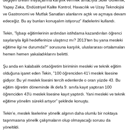
değişen üretim ihtiyaçlarına karşılık vermek amacıyla Siber Güvenlik,
Yapay Zeka, Endüstriyel Kalite Kontrol,
Havacılık
ve
Uzay
Teknolojisi
ve
Gastronomi
ve Mutfak Sanatları alanlarını açtık ve açmaya devam
edeceğiz. Bu ay bunları konuşalım istiyoruz" ifadelerini kullandı.
Tekin, "İşbaşı eğitimlerinin ardından istihdama kazandırılan öğrenci
sayılarıyla ilgili hedeflerinize ulaştınız mı? 2013'ten bu yana mesleki
eğitime ilgi ne durumda?" sorusuna karşılık, uluslararası ortalamaları
hemen hemen yakaladıklarını belirtti.
Şu anda en kalabalık ortaöğretim biriminin mesleki ve teknik eğitim
olduğuna işaret eden Tekin, "100 öğrenciden 41'i meslek lisesine
gidiyor. Bu yıl meslek lisesini tercih edenlerde o oran yüzde 43. Bu
eğitim öğretim döneminde ilk defa 9. sınıfa kayıt yaptıran 100
öğrenciden 43'ü meslek lisesine kayıt yaptırdı. Yani mesleki ve teknik
eğitime yönelim sürekli artıyor" şeklinde konuştu.
Tekin'e, meslek liselerine yönelik algının daha olumlu bir noktaya
taşınmasına yönelik çalışmaların olup olmayacağı sorusu da
yöneltildi.