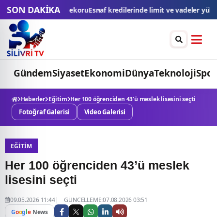
SON DAKİKA
 kredilerinde limit ve vadeler yükseltildi
İstanbul'da bazı yollar 14 
Gündem
Siyaset
Ekonomi
Dünya
Teknoloji
Spor
Haberler
Eğitim
Her 100 öğrenciden 43’ü meslek lisesini seçti
Fotoğraf Galerisi
Video Galerisi
EĞITIM
Her 100 öğrenciden 43’ü meslek
lisesini seçti
09.05.2026 11:44
GÜNCELLEME:07.08.2026 03:51
G
o
o
g
l
e
News