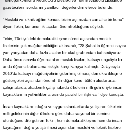
Teknopark
Ankara
İvedik
OSB
Mesleki ve Teknik
Anadolu
Lisesinde
gazetecilerin sorularını yanıtladı, değerlendirmelerde bulundu.
"Mesleki ve teknik eğitim konusu bizim açımızdan can alıcı bir konu"
diyen Tekin, konunun iki açıdan önemli olduğunu söyledi.
Tekin, Türkiye'deki demokratikleşme süreci açısından meslek
liselerinin çok mağdur edildiğini aktararak, "28 Şubat'ta öğrenci sayısı
yarı yarıyadan daha fazla azalan bir okul grubundan bahsediyoruz.
Daha önce sınavla öğrenci alan meslek liseleri, katsayı engeliyle bir
anda öğrenci bulamama riskiyle karşı karşıya kalmıştı. Dolayısıyla
2010'da katsayı mağduriyetinin giderilmiş olması, demokratikleşme
göstergeleri açısından önemli. Bir diğer konu, bütün uluslararası
çalışmalarda, akademik çalışmalarda ülkelerin milli gelirleriyle insan
kaynaklarının yetkinlikleri arasında paralel bir ilişki var" diye konuştu.
İnsan kaynaklarını doğru ve uygun standartlarda yetiştiren ülkelerin
milli gelirlerinin diğer ülkelere göre daha rasyonel bir zemine
oturduğunu dile getiren Tekin, hem demokratikleşme hem de insan
kaynağının doğru yetiştirilmesi açısından mesleki ve teknik liselere