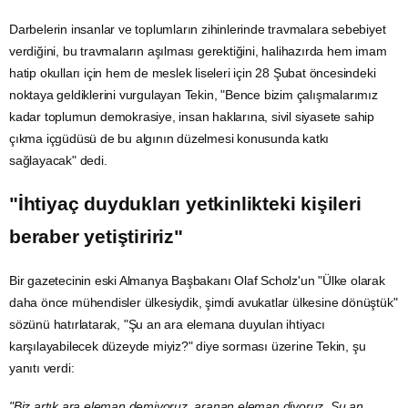
Darbelerin insanlar ve toplumların zihinlerinde travmalara sebebiyet
verdiğini, bu travmaların aşılması gerektiğini, halihazırda hem imam
hatip okulları için hem de
meslek liseleri
için
28 Şubat
öncesindeki
noktaya geldiklerini vurgulayan Tekin, "Bence bizim çalışmalarımız
kadar toplumun demokrasiye, insan haklarına, sivil siyasete sahip
çıkma içgüdüsü de bu algının düzelmesi konusunda katkı
sağlayacak" dedi.
"İhtiyaç duydukları yetkinlikteki kişileri
beraber yetiştiririz"
Bir gazetecinin eski
Almanya
Başbakanı Olaf Scholz'un "Ülke olarak
daha önce mühendisler ülkesiydik, şimdi avukatlar ülkesine dönüştük"
sözünü hatırlatarak, "Şu an ara elemana duyulan ihtiyacı
karşılayabilecek düzeyde miyiz?" diye sorması üzerine Tekin, şu
yanıtı verdi:
"Biz artık ara eleman demiyoruz, aranan eleman diyoruz. Şu an