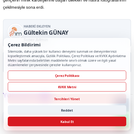
gençlerin minik kardeşlerine başarı dilekleri ve hatıra fotoğraflarının
çekilmesiyle sona erdi.
HABERI EKLEYEN
Gültekin GÜNAY
Super Admin
Çerez Bildirimi
Sitemizde, daha yüksek bir kullanıcı deneyimi sunmak ve deneyimlerinizi
kişiselleştirmek amacıyla, Gizlilik Politikası, Çerez Politikası ve KVKK Aydınlatma
HABER KAYNAĞI
Metni sayfalarında belirtilen maddelerle sınırlı olmak üzere ve ilgili yasal
Punto Haber
düzenlemeler çerçevesinde çerezler kullanıyoruz.
Çerez Politikası
KVKK Metni
YORUMLAR
0
Tercihleri Yönet
Reddet
İlk Yorumu Siz Yapın
Kabul Et