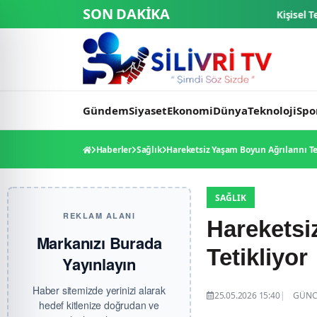
SON DAKİKA
Kişisel Temizliğine Özen Göstermey
Gündem
Siyaset
Ekonomi
Dünya
Teknoloji
Spo
Haberler
Sağlık
Hareketsiz Yaşam Boyun Ağrılarını Te
SAĞLIK
REKLAM ALANI
Hareketsi
Markanızı Burada
Tetikliyor
Yayınlayın
Haber sitemizde yerinizi alarak
25.05.2026 15:40
GÜNCE
hedef kitlenize doğrudan ve