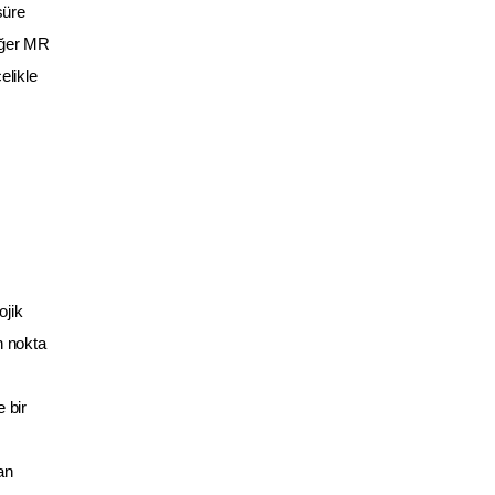
süre
Eğer MR
elikle
ojik
n nokta
e bir
an