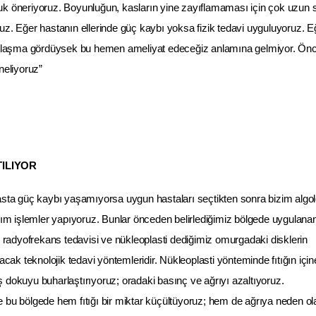
uk öneriyoruz. Boyunluğun, kasların yine zayıflamaması için çok uzun 
uz. Eğer hastanın ellerinde güç kaybı yoksa fizik tedavi uyguluyoruz. 
tıklaşma gördüysek bu hemen ameliyat edeceğiz anlamına gelmiyor. Önc
neliyoruz”
TILIYOR
asta güç kaybı yaşamıyorsa uygun hastaları seçtikten sonra bizim algol
akım işlemler yapıyoruz. Bunlar önceden belirlediğimiz bölgede uygulana
, radyofrekans tedavisi ve nükleoplasti dediğimiz omurgadaki disklerin
acak teknolojik tedavi yöntemleridir. Nükleoplasti yönteminde fıtığın için
şmış dokuyu buharlaştırıyoruz; oradaki basınç ve ağrıyı azaltıyoruz.
 bu bölgede hem fıtığı bir miktar küçültüyoruz; hem de ağrıya neden ol