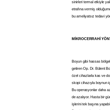
sinirleri termal etkiyle y
etrafına vermiş olduğumu
bu ameliyatsız tedavi yönt
MİKROCERRAHİ YÖNT
Boyun gibi hassas bölgele
getiren Op. Dr. Bülent B
özel cihazlarla kas ve 
skopi cihazıyla boynun i
Bu operasyonlar daha az
de azalıyor. Hasta bir g
işlerini tek başına yapab