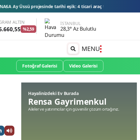
i eşik: 4 ticari araç final testlerinde
TMSF, 106 aracı ihaleyle satış
GRAM ALTIN
İSTANBUL
28,3° Az Bulutlu
6.660,55
%2,59
MENU
Fotoğraf Galerisi
Video Galerisi
Hayalinizdeki Ev Burada
Rensa Gayrimenkul
Aileler ve yatırımcılar için güvenilir çözüm ortağınız.