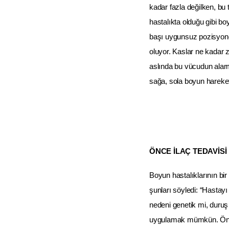
kadar fazla değilken, bu 
hastalıkta olduğu gibi bo
başı uygunsuz pozisyond
oluyor. Kaslar ne kadar za
aslında bu vücudun alarmı
sağa, sola boyun hareket
ÖNCE İLAÇ TEDAVİSİ
Boyun hastalıklarının bir
şunları söyledi: “Hastay
nedeni genetik mi, duru
uygulamak mümkün. Öncel