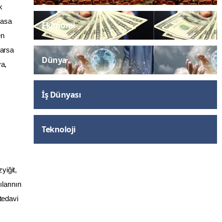
k
Masa
Ekonomi
en
varsa
Dünya
ya,
İş Dünyası
Teknoloji
yiğit,
larının
tedavi