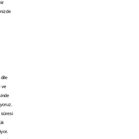
ir
emizde
dile
i ve
sinde
iyoruz.
 süresi
ük
iyor.