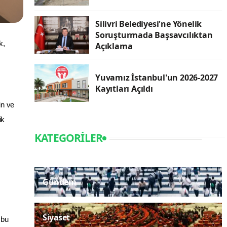
Silivri Belediyesi'ne Yönelik
Soruşturmada Başsavcılıktan
k,
Açıklama
Yuvamız İstanbul'un 2026-2027
Kayıtları Açıldı
in ve
ik
KATEGORILER
Gündem
Siyaset
 bu