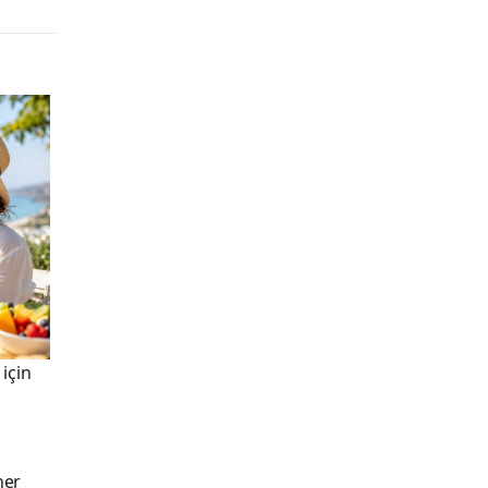
 için
her