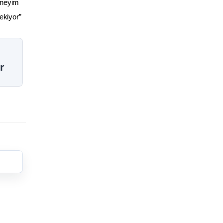
eneyim
ekiyor”
r