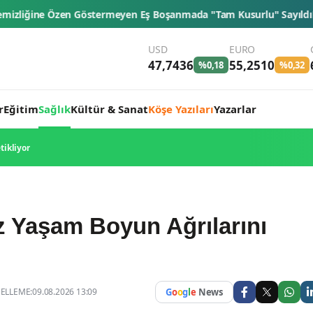
en Eş Boşanmada "Tam Kusurlu" Sayıldı
NASA Ay Üssü projesinde tarih
USD
EURO
47,7436
55,2510
%0,18
%0,32
r
Eğitim
Sağlık
Kültür & Sanat
Köşe Yazıları
Yazarlar
tikliyor
z Yaşam Boyun Ağrılarını
LLEME:09.08.2026 13:09
G
o
o
g
l
e
News