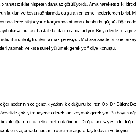
tip rahatsızlıklar nispeten daha az görülüyordu. Ama hareketsizlik, birço
yun fıtıkları ve boyun ağrılarında da şu an en temel nedenlerden birisi. 
a saatlerce bilgisayarın karşısında oturmak kaslarda güçsüzlüğe ned
yıf olursa, bu tarz hastalıklar da o oranda artıyor. Bir yerlerde bir ağrı 
dır. Bununla ilgili önlem almak gerekiyor. Mutlaka saatte bir öne, arka
leri yapmak ve kısa süreli yürümek gerekiyor” diye konuştu.
 diğer nedeninin de genetik yatkınlık olduğunu belirten Op. Dr. Bülent Boz
ı öncelikle çok iyi muayene ederek tanı koymak gerekiyor. Bu boyun ağrı
ş bozukluğu mu onu belirlemek çok önemli. Doğru tanı sayesinde doğru 
ikle ilk aşamada hastanın durumuna göre ilaç tedavisi ve boynu