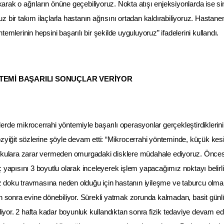
akarak o ağrıların önüne geçebiliyoruz. Nokta atışı enjeksiyonlarda ise sin
z bir takım ilaçlarla hastanın ağrısını ortadan kaldırabiliyoruz. Hastan
emlerinin hepsini başarılı bir şekilde uyguluyoruz” ifadelerini kullandı.
EMİ BAŞARILI SONUÇLAR VERİYOR
rde mikrocerrahi yöntemiyle başarılı operasyonlar gerçekleştirdiklerini 
ozyiğit sözlerine şöyle devam etti: “Mikrocerrahi yönteminde, küçük kes
dokulara zarar vermeden omurgadaki disklere müdahale ediyoruz. Önce
ç yapısını 3 boyutlu olarak inceleyerek işlem yapacağımız noktayı belirl
 doku travmasına neden olduğu için hastanın iyileşme ve taburcu olma
ün sonra evine dönebiliyor. Sürekli yatmak zorunda kalmadan, basit günl
iliyor. 2 hafta kadar boyunluk kullandıktan sonra fizik tedaviye devam ed