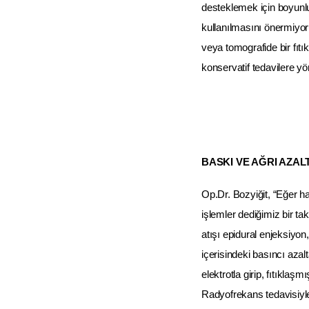
desteklemek için boyunl
kullanılmasını önermiyor
veya tomografide bir fı
konservatif tedavilere yö
BASKI VE AĞRI AZAL
Op.Dr. Bozyiğit, “Eğer h
işlemler dediğimiz bir t
atışı epidural enjeksiyon
içerisindeki basıncı azalt
elektrotla girip, fıtıkla
Radyofrekans tedavisiyle