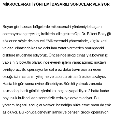
MİKROCERRAHİ YÖNTEMİ BAŞARILI SONUÇLAR VERİYOR
Boyun gibi hassas bölgelerde mikrocerrahi yöntemiyle başarılı
operasyonlar gerçekleştirdiklerini dile getiren Op. Dr. Bülent Bozyiğit
sözlerine şöyle devam etti: “Mikrocerrahi yönteminde, küçük kesi
ve özel cihazlarla kas ve dokulara zarar vermeden omurgadaki
disklere müdahale ediyoruz. Öncesinde skopi cihazıyla boynun iç
yapısını 3 boyutlu olarak inceleyerek işlem yapacağımız noktayı
belirliyoruz. Bu operasyonlar daha az doku travmasına neden
olduğu için hastanın iyileşme ve taburcu olma süresi de azalıyor.
Hasta bir gün sonra evine dönebiliyor. Sürekli yatmak zorunda
kalmadan, basit günlük işlerini tek başına yapabiliyor. 2 hafta kadar
boyunluk kullandıktan sonra fizik tedaviye devam ediyor. Bu
yöntem başarılı sonuçlar veriyor; hastalığın nüks etme oranı da çok
az oluyor. Bu konuda deneyim sahibi ve benzeri birçok operasyon