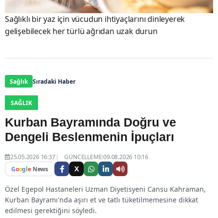
Sağlıklı bir yaz için vücudun ihtiyaçlarını dinleyerek
gelişebilecek her türlü ağrıdan uzak durun
Sağlık
Sıradaki Haber
SAĞLIK
Kurban Bayramında Doğru ve
Dengeli Beslenmenin İpuçları
25.05.2026 16:37
GÜNCELLEME:09.08.2026 10:16
X
G
o
o
g
l
e
News
Özel Egepol Hastaneleri Uzman Diyetisyeni Cansu Kahraman,
Kurban Bayramı'nda aşırı et ve tatlı tüketilmemesine dikkat
edilmesi gerektiğini söyledi.