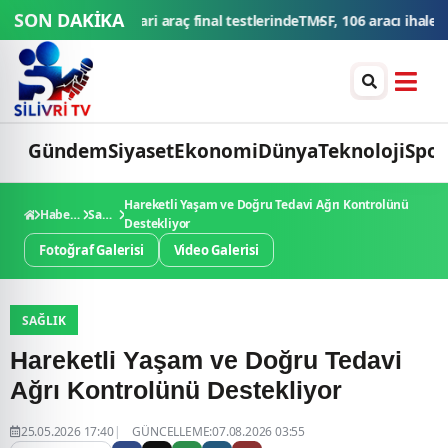
SON DAKİKA
erinde
TMSF, 106 aracı ihaleyle satışa sunacak
Düğün konvoyuna ağır fa
Gündem
Siyaset
Ekonomi
Dünya
Teknoloji
Spor
Hareketli Yaşam ve Doğru Tedavi Ağrı Kontrolünü
Haberler
Sağlık
Destekliyor
Fotoğraf Galerisi
Video Galerisi
SAĞLIK
Hareketli Yaşam ve Doğru Tedavi
Ağrı Kontrolünü Destekliyor
25.05.2026 17:40
GÜNCELLEME:07.08.2026 03:55