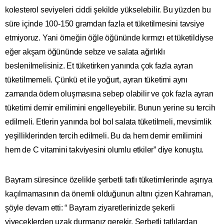
kolesterol seviyeleri ciddi şekilde yükselebilir. Bu yüzden bu
süre içinde 100-150 gramdan fazla et tüketilmesini tavsiye
etmiyoruz. Yani örneğin öğle öğününde kırmızı et tüketildiyse
eğer akşam öğününde sebze ve salata ağırlıklı
beslenilmelisiniz. Et tüketirken yanında çok fazla ayran
tüketilmemeli. Çünkü et ile yoğurt, ayran tüketimi aynı
zamanda ödem oluşmasına sebep olabilir ve çok fazla ayran
tüketimi demir emilimini engelleyebilir. Bunun yerine su tercih
edilmeli. Etlerin yanında bol bol salata tüketilmeli, mevsimlik
yeşilliklerinden tercih edilmeli. Bu da hem demir emilimini
hem de C vitamini takviyesini olumlu etkiler” diye konuştu.
Bayram süresince özelikle şerbetli tatlı tüketimlerinde aşırıya
kaçılmamasının da önemli olduğunun altını çizen Kahraman,
şöyle devam etti: “ Bayram ziyaretlerinizde şekerli
yiyeceklerden uzak durmanız gerekir. Şerbetli tatlılardan