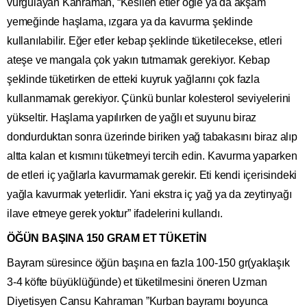
vurgulayan Kahraman, “Kesilen etler öğle ya da akşam
yemeğinde haşlama, ızgara ya da kavurma şeklinde
kullanılabilir. Eğer etler kebap şeklinde tüketilecekse, etleri
ateşe ve mangala çok yakın tutmamak gerekiyor. Kebap
şeklinde tüketirken de etteki kuyruk yağlarını çok fazla
kullanmamak gerekiyor. Çünkü bunlar kolesterol seviyelerini
yükseltir. Haşlama yapılırken de yağlı et suyunu biraz
dondurduktan sonra üzerinde biriken yağ tabakasını biraz alıp
altta kalan et kısmını tüketmeyi tercih edin. Kavurma yaparken
de etleri iç yağlarla kavurmamak gerekir. Eti kendi içerisindeki
yağla kavurmak yeterlidir. Yani ekstra iç yağ ya da zeytinyağı
ilave etmeye gerek yoktur” ifadelerini kullandı.
ÖĞÜN BAŞINA 150 GRAM ET TÜKETİN
Bayram süresince öğün başına en fazla 100-150 gr(yaklaşık
3-4 köfte büyüklüğünde) et tüketilmesini öneren Uzman
Diyetisyen Cansu Kahraman ”Kurban bayramı boyunca