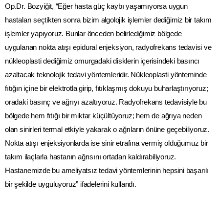
Op.Dr. Bozyiğit, “Eğer hasta güç kaybı yaşamıyorsa uygun
hastaları seçtikten sonra bizim algolojik işlemler dediğimiz bir takım
işlemler yapıyoruz. Bunlar önceden belirlediğimiz bölgede
uygulanan nokta atışı epidural enjeksiyon, radyofrekans tedavisi ve
nükleoplasti dediğimiz omurgadaki disklerin içerisindeki basıncı
azaltacak teknolojik tedavi yöntemleridir. Nükleoplasti yönteminde
fıtığın içine bir elektrotla girip, fıtıklaşmış dokuyu buharlaştırıyoruz;
oradaki basınç ve ağrıyı azaltıyoruz. Radyofrekans tedavisiyle bu
bölgede hem fıtığı bir miktar küçültüyoruz; hem de ağrıya neden
olan sinirleri termal etkiyle yakarak o ağrıların önüne geçebiliyoruz.
Nokta atışı enjeksiyonlarda ise sinir etrafına vermiş olduğumuz bir
takım ilaçlarla hastanın ağrısını ortadan kaldırabiliyoruz.
Hastanemizde bu ameliyatsız tedavi yöntemlerinin hepsini başarılı
bir şekilde uyguluyoruz” ifadelerini kullandı.