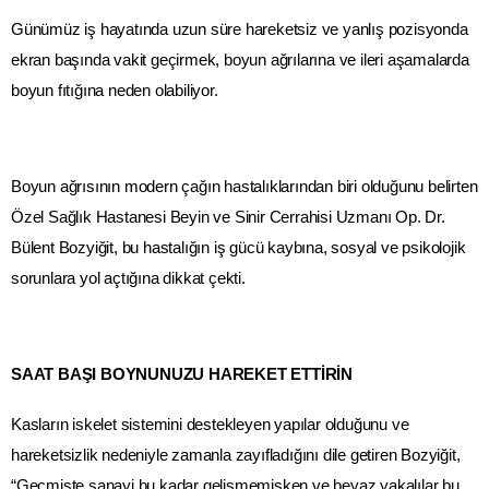
Günümüz iş hayatında uzun süre hareketsiz ve yanlış pozisyonda
ekran başında vakit geçirmek, boyun ağrılarına ve ileri aşamalarda
boyun fıtığına neden olabiliyor.
Boyun ağrısının modern çağın hastalıklarından biri olduğunu belirten
Özel Sağlık Hastanesi Beyin ve Sinir Cerrahisi Uzmanı Op. Dr.
Bülent Bozyiğit, bu hastalığın iş gücü kaybına, sosyal ve psikolojik
sorunlara yol açtığına dikkat çekti.
SAAT BAŞI BOYNUNUZU HAREKET ETTİRİN
Kasların iskelet sistemini destekleyen yapılar olduğunu ve
hareketsizlik nedeniyle zamanla zayıfladığını dile getiren Bozyiğit,
“Geçmişte sanayi bu kadar gelişmemişken ve beyaz yakalılar bu