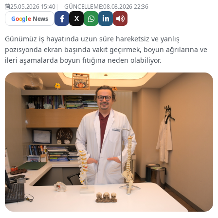
25.05.2026 15:40
GÜNCELLEME:08.08.2026 22:36
X
G
o
o
g
l
e
News
Günümüz iş hayatında uzun süre hareketsiz ve yanlış
pozisyonda ekran başında vakit geçirmek, boyun ağrılarına ve
ileri aşamalarda boyun fıtığına neden olabiliyor.