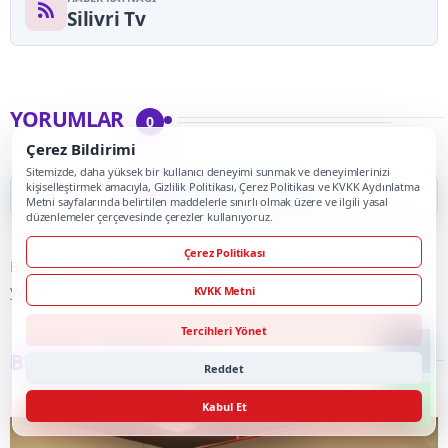
Silivri Tv
YORUMLAR
0
Çerez Bildirimi
Sitemizde, daha yüksek bir kullanıcı deneyimi sunmak ve deneyimlerinizi
kişiselleştirmek amacıyla, Gizlilik Politikası, Çerez Politikası ve KVKK Aydınlatma
İlk Yorumu Siz Yapın
Metni sayfalarında belirtilen maddelerle sınırlı olmak üzere ve ilgili yasal
düzenlemeler çerçevesinde çerezler kullanıyoruz.
Çerez Politikası
Bu haber için henüz onaylı yorum bulunmuyor. İlk yorumu siz
yapın.
KVKK Metni
Tercihleri Yönet
BENZER HABERLER
Reddet
Kabul Et