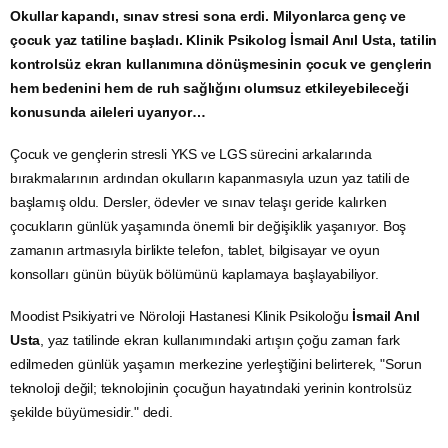
Okullar kapandı, sınav stresi sona erdi. Milyonlarca genç ve
çocuk yaz tatiline başladı. Klinik Psikolog İsmail Anıl Usta, tatilin
kontrolsüz ekran kullanımına dönüşmesinin çocuk ve gençlerin
hem bedenini hem de ruh sağlığını olumsuz etkileyebileceği
konusunda aileleri uyarıyor…
Çocuk ve gençlerin stresli YKS ve LGS sürecini arkalarında
bırakmalarının ardından okulların kapanmasıyla uzun yaz tatili de
başlamış oldu. Dersler, ödevler ve sınav telaşı geride kalırken
çocukların günlük yaşamında önemli bir değişiklik yaşanıyor. Boş
zamanın artmasıyla birlikte telefon, tablet, bilgisayar ve oyun
konsolları günün büyük bölümünü kaplamaya başlayabiliyor.
Moodist Psikiyatri ve Nöroloji Hastanesi Klinik Psikoloğu
İsmail Anıl
Usta
, yaz tatilinde ekran kullanımındaki artışın çoğu zaman fark
edilmeden günlük yaşamın merkezine yerleştiğini belirterek, "Sorun
teknoloji değil; teknolojinin çocuğun hayatındaki yerinin kontrolsüz
şekilde büyümesidir." dedi.