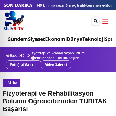
SON DAKİKA
 araç trafikten men edildi
THY'den tüm zamanların yolcu ve uçuş r
Gündem
Siyaset
Ekonomi
Dünya
Teknoloji
Spor
Fizyoterapi ve Rehabilitasyon Bölümü
Haberler
Eğitim
Öğrencilerinden TÜBİTAK Başarısı
Fotoğraf Galerisi
Video Galerisi
EĞITIM
Fizyoterapi ve Rehabilitasyon
Bölümü Öğrencilerinden TÜBİTAK
Başarısı