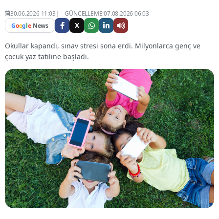
30.06.2026 11:03
GÜNCELLEME:07.08.2026 06:03
X
G
o
o
g
l
e
News
Okullar kapandı, sınav stresi sona erdi. Milyonlarca genç ve
çocuk yaz tatiline başladı.