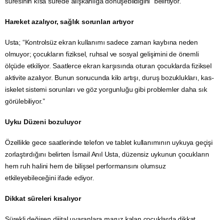
süresinin kısa sürede alışkanlığa dönüşebildiğini” belirtiyor.
Hareket azalıyor, sağlık sorunları artıyor
Usta; “Kontrolsüz ekran kullanımı sadece zaman kaybına neden
olmuyor; çocukların fiziksel, ruhsal ve sosyal gelişimini de önemli
ölçüde etkiliyor. Saatlerce ekran karşısında oturan çocuklarda fiziksel
aktivite azalıyor. Bunun sonucunda kilo artışı, duruş bozuklukları, kas-
iskelet sistemi sorunları ve göz yorgunluğu gibi problemler daha sık
görülebiliyor.”
Uyku Düzeni bozuluyor
Özellikle gece saatlerinde telefon ve tablet kullanımının uykuya geçişi
zorlaştırdığını belirten İsmail Anıl Usta, düzensiz uykunun çocukların
hem ruh halini hem de bilişsel performansını olumsuz
etkileyebileceğini ifade ediyor.
Dikkat süreleri kısalıyor
Sürekli değişen dijital uyaranlara maruz kalan çocuklarda dikkat