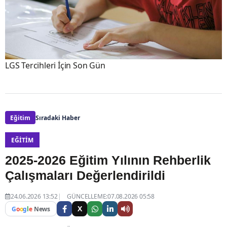
LGS Tercihleri İçin Son Gün
Eğitim
Sıradaki Haber
EĞITIM
2025-2026 Eğitim Yılının Rehberlik
Çalışmaları Değerlendirildi
24.06.2026 13:52
GÜNCELLEME:07.08.2026 05:58
X
G
o
o
g
l
e
News