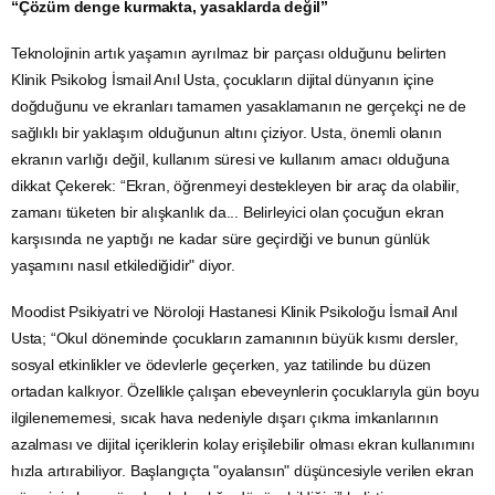
“Çözüm denge kurmakta, yasaklarda değil”
Teknolojinin artık yaşamın ayrılmaz bir parçası olduğunu belirten
Klinik Psikolog İsmail Anıl Usta, çocukların dijital dünyanın içine
doğduğunu ve ekranları tamamen yasaklamanın ne gerçekçi ne de
sağlıklı bir yaklaşım olduğunun altını çiziyor. Usta, önemli olanın
ekranın varlığı değil, kullanım süresi ve kullanım amacı olduğuna
dikkat Çekerek: “Ekran, öğrenmeyi destekleyen bir araç da olabilir,
zamanı tüketen bir alışkanlık da... Belirleyici olan çocuğun ekran
karşısında ne yaptığı ne kadar süre geçirdiği ve bunun günlük
yaşamını nasıl etkilediğidir" diyor.
Moodist Psikiyatri ve Nöroloji Hastanesi Klinik Psikoloğu İsmail Anıl
Usta; “Okul döneminde çocukların zamanının büyük kısmı dersler,
sosyal etkinlikler ve ödevlerle geçerken, yaz tatilinde bu düzen
ortadan kalkıyor. Özellikle çalışan ebeveynlerin çocuklarıyla gün boyu
ilgilenememesi, sıcak hava nedeniyle dışarı çıkma imkanlarının
azalması ve dijital içeriklerin kolay erişilebilir olması ekran kullanımını
hızla artırabiliyor. Başlangıçta "oyalansın" düşüncesiyle verilen ekran