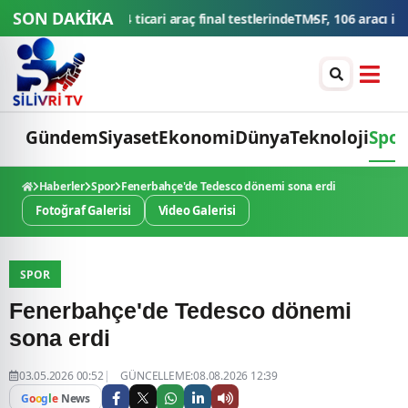
SON DAKİKA
testlerinde
TMSF, 106 aracı ihaleyle satışa sunacak
Düğün konvoyuna a
Gündem
Siyaset
Ekonomi
Dünya
Teknoloji
Spor
Haberler
Spor
Fenerbahçe'de Tedesco dönemi sona erdi
Fotoğraf Galerisi
Video Galerisi
SPOR
Fenerbahçe'de Tedesco dönemi
sona erdi
03.05.2026 00:52
GÜNCELLEME:08.08.2026 12:39
G
o
o
g
l
e
News