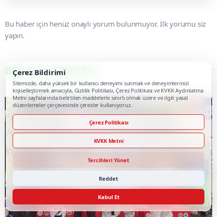
Bu haber için henüz onaylı yorum bulunmuyor. İlk yorumu siz
yapın.
BENZER HABERLER
Çerez Bildirimi
Sitemizde, daha yüksek bir kullanıcı deneyimi sunmak ve deneyimlerinizi
kişiselleştirmek amacıyla, Gizlilik Politikası, Çerez Politikası ve KVKK Aydınlatma
Metni sayfalarında belirtilen maddelerle sınırlı olmak üzere ve ilgili yasal
düzenlemeler çerçevesinde çerezler kullanıyoruz.
Çerez Politikası
KVKK Metni
Tercihleri Yönet
Reddet
Kabul Et