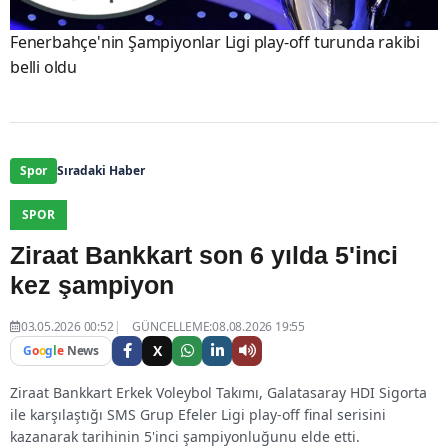
Fenerbahçe'nin Şampiyonlar Ligi play-off turunda rakibi
belli oldu
Spor
Sıradaki Haber
SPOR
Ziraat Bankkart son 6 yılda 5'inci
kez şampiyon
03.05.2026 00:52
GÜNCELLEME:08.08.2026 19:55
X
G
o
o
g
l
e
News
Ziraat Bankkart Erkek Voleybol Takımı, Galatasaray HDI Sigorta
ile karşılaştığı SMS Grup Efeler Ligi play-off final serisini
kazanarak tarihinin 5'inci şampiyonluğunu elde etti.