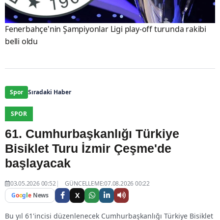
Fenerbahçe'nin Şampiyonlar Ligi play-off turunda rakibi
belli oldu
Spor
Sıradaki Haber
SPOR
61. Cumhurbaşkanlığı Türkiye
Bisiklet Turu İzmir Çeşme'de
başlayacak
03.05.2026 00:52
GÜNCELLEME:07.08.2026 00:22
X
G
o
o
g
l
e
News
Bu yıl 61'incisi düzenlenecek Cumhurbaşkanlığı Türkiye Bisiklet