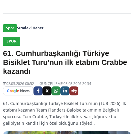
Spor
Sıradaki Haber
SPOR
61. Cumhurbaşkanlığı Türkiye
Bisiklet Turu'nun ilk etabını Crabbe
kazandı
03.05.2026 00:52
GÜNCELLEME:08.08.2026 20:34
X
G
o
o
g
l
e
News
61. Cumhurbaşkanlığı Türkiye Bisiklet Turu'nun (TUR 2026) ilk
etabını kazanan Team Flanders-Baloise takımının Belçikalı
sporcusu Tom Crabbe, Türkiye'de ilk kez yarıştığını ve bu
galibiyetin kendisi için özel olduğunu söyledi.