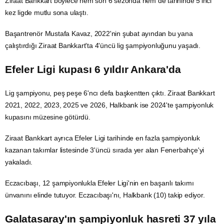
Ziraat Bankkart böylece hem son 6 sezonda hem de tarihinde 5'inci
kez ligde mutlu sona ulaştı.
Başantrenör Mustafa Kavaz, 2022'nin şubat ayından bu yana
çalıştırdığı Ziraat Bankkart'ta 4'üncü lig şampiyonluğunu yaşadı.
Efeler Ligi kupası 6 yıldır Ankara'da
Lig şampiyonu, peş peşe 6'ncı defa başkentten çıktı. Ziraat Bankkart
2021, 2022, 2023, 2025 ve 2026, Halkbank ise 2024'te şampiyonluk
kupasını müzesine götürdü.
Ziraat Bankkart ayrıca Efeler Ligi tarihinde en fazla şampiyonluk
kazanan takımlar listesinde 3'üncü sırada yer alan Fenerbahçe'yi
yakaladı.
Eczacıbaşı, 12 şampiyonlukla Efeler Ligi'nin en başarılı takımı
ünvanını elinde tutuyor. Eczacıbaşı'nı, Halkbank (10) takip ediyor.
Galatasaray'ın şampiyonluk hasreti 37 yıla