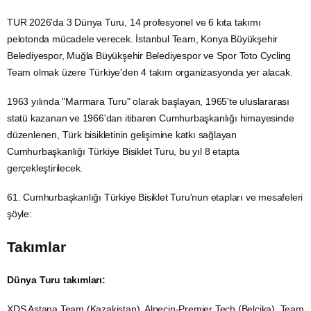
TUR 2026'da 3 Dünya Turu, 14 profesyonel ve 6 kıta takımı
pelotonda mücadele verecek.
İstanbul
Team,
Konya
Büyükşehir
Belediyespor,
Muğla
Büyükşehir Belediyespor ve Spor Toto Cycling
Team olmak üzere Türkiye'den 4 takım organizasyonda yer alacak.
1963 yılında "Marmara Turu" olarak başlayan, 1965'te uluslararası
statü kazanan ve 1966'dan itibaren Cumhurbaşkanlığı himayesinde
düzenlenen, Türk bisikletinin gelişimine katkı sağlayan
Cumhurbaşkanlığı Türkiye Bisiklet Turu, bu yıl 8 etapta
gerçekleştirilecek.
61. Cumhurbaşkanlığı Türkiye Bisiklet Turu'nun etapları ve mesafeleri
şöyle:
Takımlar
Dünya Turu takımları:
XDS Astana Team (Kazakistan), Alpecin-Premier Tech (Belçika), Team