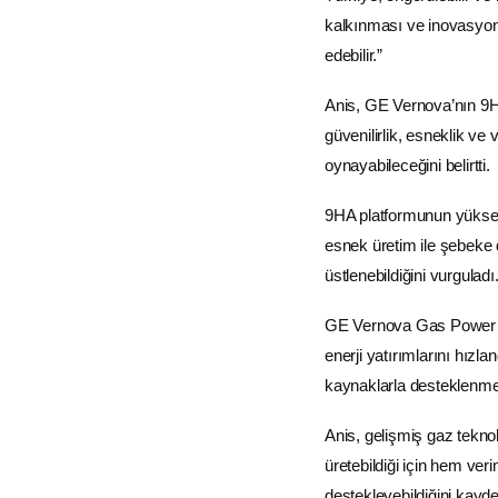
kalkınması ve inovasyon
edebilir.”
Anis, GE Vernova’nın 9HA
güvenilirlik, esneklik ve 
oynayabileceğini belirtti.
9HA platformunun yüksek 
esnek üretim ile şebeke d
üstlenebildiğini vurguladı
GE Vernova Gas Power 
enerji yatırımlarını hızla
kaynaklarla desteklenmes
Anis, gelişmiş gaz teknolo
üretebildiği için hem ve
destekleyebildiğini kaydet