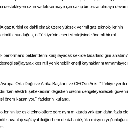
u destekleyen uzun vadeli sermaye için cazip bir pazar olmaya devam
 gaz türbini de dahil olmak üzere yüksek verimli gaz teknolojilerinin
verimlilik sunduğu için Türkiye’nin enerji stratejisinde önemli bir rol
performans beklentilerini karşılayacak şekilde tasarlandığını anlatan A
esteği sağlayarak kesintili yenilenebilir enerji kaynaklarını tamamlayıcı 
.
Avrupa, Orta Doğu ve
Afrika
Başkanı ve CEO’su Anis, "Türkiye yenilene
ndırırken
elektrik
şebekesinin değişken üretimi dengeleyebilecek güvenili
i önem kazanıyor." ifadelerini kullandı.
jilerinin ise eski teknolojilere göre aynı miktarda yakıttan daha fazla ele
rimlilik avantajı sağlayabildiğini hem de daha düşük emisyon yoğunluğun
ti.