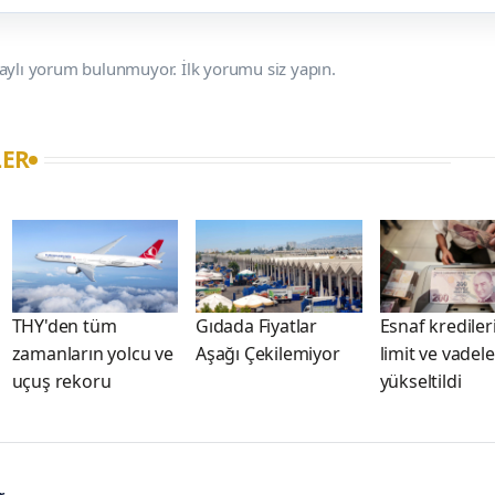
aylı yorum bulunmuyor. İlk yorumu siz yapın.
LER
THY'den tüm
Gıdada Fiyatlar
Esnaf kredile
zamanların yolcu ve
Aşağı Çekilemiyor
limit ve vadele
uçuş rekoru
yükseltildi