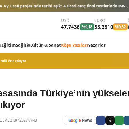
şik: 4 ticari araç final testlerinde
TMSF, 106 aracı ihaleyle satışa s
USD
EURO
47,7436
55,2510
%0,18
%0,32
r
Eğitim
Sağlık
Kültür & Sanat
Köşe Yazıları
Yazarlar
rolü öne çıkıyor
yasasında Türkiye’nin yüksele
ıkıyor
LEME:31.07.2026 09:43
G
o
o
g
l
e
News