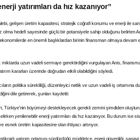
enerji yatırımları da hız kazanıyor”
alebi, gelişen üretim kapasitesi, stratejik coğrafi konumu ve enerji ile san
 olma hedefi sayesinde güçlü bir potansiyele sahip olduğunu belirten A
en ekonomilerde en önemli başlıklardan birinin finansman olmaya devam et
ek miktarda uzun vadeli sermaye gerektirdiğini vurgulayan Anis, finansm
atırım
kararları üzerinde doğrudan etkili olabildiğini söyledi.
ların politika sürekliliği, düzenleyici netlik ve uzun vadeli iş ortamına d
ni dile getirerek, şunları kaydetti:
iri, Türkiye’nin büyümeyi destekleyecek gerekli zemini şimdiden oluştur
selirken yenilenebilir enerji yatırımları da hız kazanıyor. Bu durum ise si
e esnek üretim kapasitesine olan ihtiyacı artırıyor.
 istikrarlı yatırım ortamını sürdürdüğü müddetçe, enerji güvenliği, sanayi