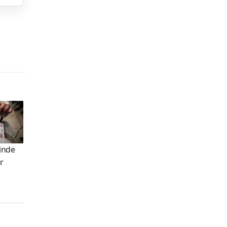
rinde
r