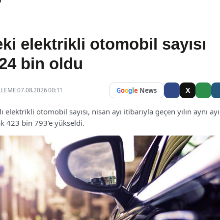
r
ki elektrikli otomobil sayısı
24 bin oldu
X
LEME:07.08.2026 00:11
G
o
o
g
l
e
News
lı elektrikli otomobil sayısı, nisan ayı itibarıyla geçen yılın aynı ay
k 423 bin 793'e yükseldi.