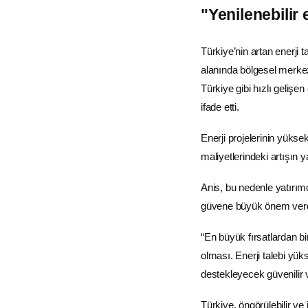
"Yenilenebilir 
Türkiye’nin artan enerji t
alanında bölgesel merkez
Türkiye gibi hızlı geliş
ifade etti.
Enerji projelerinin yüks
maliyetlerindeki artışın
y
Anis, bu nedenle yatırımcı
güvene büyük önem verdiği
“En büyük fırsatlardan b
olması. Enerji talebi yük
destekleyecek güvenilir v
Türkiye, öngörülebilir ve