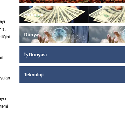
Ekonomi
ayi
nis,
Dünya
tiğini
İş Dünyası
an
Teknoloji
uyulan
uyor
stemi