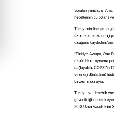
Soruları yanıtlayan Anis,
hedeflerinin bu potansiyel
Türkiye’nin öne çıkan güç
üzere kompleks enerji pro
olduğunu kaydeden Anis, 
“Türkiye, Avrupa, Orta D
özgün bir rol oynama pota
sağlayabilir. COP31’in Tür
ve enerji dönüşümü hedef
bir zemin sunuyor.
Türkiye,
yenilenebilir ener
güvenilirliğini destekle
2053 Uzun Vadeli İklim Str