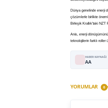
Dünya genelinde enerji d
çözümlerle birlikte öneml
Birleşik Krallık’taki NZT 
Anis, enerji dönüşümünün 
teknolojilerin farklı roll
HABER KAYNAĞI
AA
YORUMLAR
0