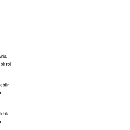
nis,
bir rol
bilir
r
ktrik
u