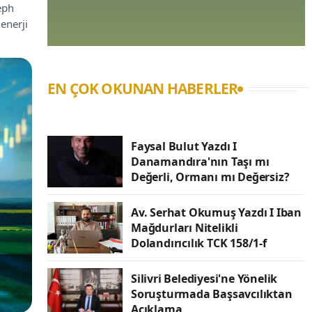
eph
enerji
EN ÇOK OKUNAN HABERLER
Faysal Bulut Yazdı I
Danamandıra'nın Taşı mı
Değerli, Ormanı mı Değersiz?
Av. Serhat Okumuş Yazdı I Iban
Mağdurları Nitelikli
Dolandırıcılık TCK 158/1-f
Silivri Belediyesi'ne Yönelik
Soruşturmada Başsavcılıktan
Açıklama