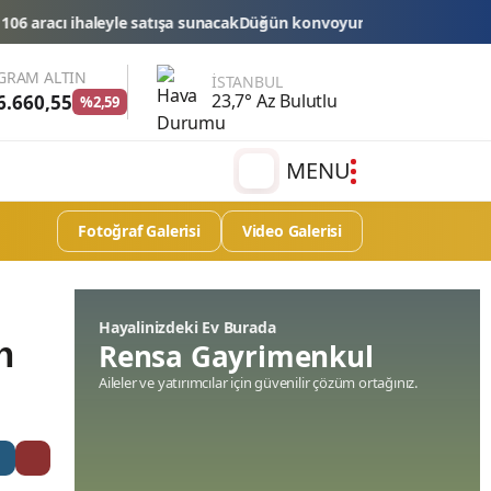
unacak
Düğün konvoyuna ağır fatura: 540 bin lira ceza, 6 araç trafik
GRAM ALTIN
İSTANBUL
23,7° Az Bulutlu
6.660,55
%2,59
MENU
Fotoğraf Galerisi
Video Galerisi
Hayalinizdeki Ev Burada
n
Rensa Gayrimenkul
Aileler ve yatırımcılar için güvenilir çözüm ortağınız.