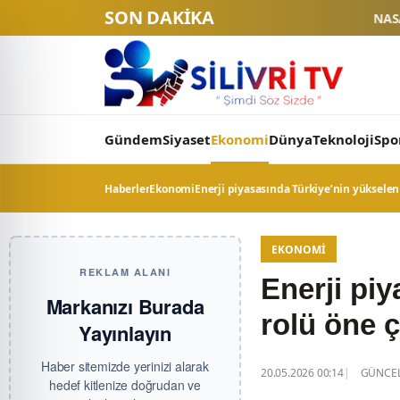
SON DAKİKA
NASA Ay Üssü projesinde tarihi e
Gündem
Siyaset
Ekonomi
Dünya
Teknoloji
Spo
Haberler
Ekonomi
Enerji piyasasında Türkiye’nin yükselen 
EKONOMI
REKLAM ALANI
Enerji pi
Markanızı Burada
rolü öne ç
Yayınlayın
Haber sitemizde yerinizi alarak
20.05.2026 00:14
GÜNCEL
hedef kitlenize doğrudan ve