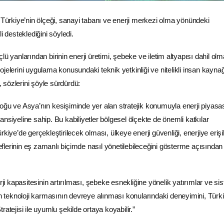
 Türkiye’nin ölçeği, sanayi tabanı ve
enerji
merkezi olma yönündeki
i desteklediğini söyledi.
lü yanlarından birinin enerji üretimi, şebeke ve iletim altyapısı dahil ol
jelerini uygulama konusundaki teknik yetkinliği ve nitelikli insan kayna
sözlerini şöyle sürdürdü:
oğu ve Asya’nın kesişiminde yer alan stratejik konumuyla enerji piyasa
nsiyeline sahip. Bu kabiliyetler bölgesel ölçekte de önemli katkılar
kiye’de gerçekleştirilecek olması, ülkeye enerji güvenliği, enerjiye erişile
lerinin eş zamanlı biçimde nasıl yönetilebileceğini gösterme açısından
ji
kapasitesinin artırılması, şebeke esnekliğine yönelik yatırımlar ve si
yen teknoloji karmasının devreye alınması konularındaki deneyimini, Türk
atejisi ile uyumlu şekilde ortaya koyabilir.”