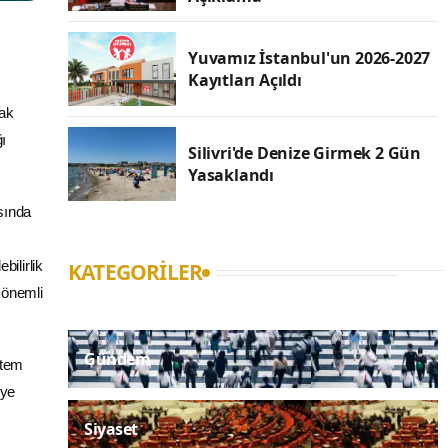
Yuvamız İstanbul'un 2026-2027
Kayıtları Açıldı
mak
ğı
Silivri'de Denize Girmek 2 Gün
Yasaklandı
sında
bilirlik
KATEGORILER
 önemli
Gündem
stem
iye
Siyaset