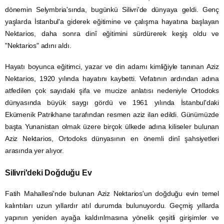
dönemin Selymbria'sında, bugünkü Silivri'de dünyaya geldi. Genç
yaşlarda İstanbul'a giderek eğitimine ve çalışma hayatına başlayan
Nektarios, daha sonra dinî eğitimini sürdürerek keşiş oldu ve
"Nektarios" adını aldı.
Hayatı boyunca eğitimci, yazar ve din adamı kimliğiyle tanınan Aziz
Nektarios, 1920 yılında hayatını kaybetti. Vefatının ardından adına
atfedilen çok sayıdaki şifa ve mucize anlatısı nedeniyle Ortodoks
dünyasında büyük saygı gördü ve 1961 yılında İstanbul'daki
Ekümenik Patrikhane tarafından resmen aziz ilan edildi. Günümüzde
başta Yunanistan olmak üzere birçok ülkede adına kiliseler bulunan
Aziz Nektarios, Ortodoks dünyasının en önemli dinî şahsiyetleri
arasında yer alıyor.
Silivri'deki Doğduğu Ev
Fatih Mahallesi'nde bulunan Aziz Nektarios'un doğduğu evin temel
kalıntıları uzun yıllardır atıl durumda bulunuyordu. Geçmiş yıllarda
yapının yeniden ayağa kaldırılmasına yönelik çeşitli girişimler ve