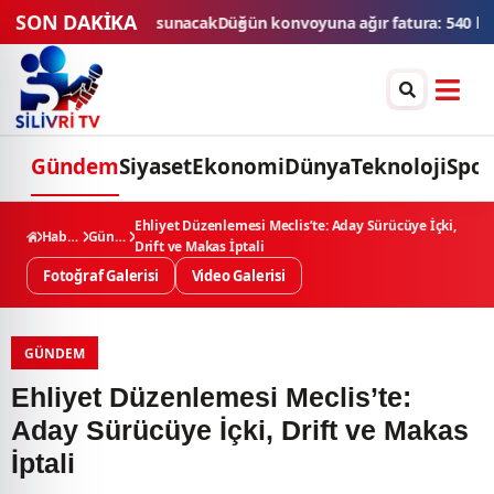
SON DAKİKA
n konvoyuna ağır fatura: 540 bin lira ceza, 6 araç trafikten men ed
Gündem
Siyaset
Ekonomi
Dünya
Teknoloji
Spor
Ehliyet Düzenlemesi Meclis’te: Aday Sürücüye İçki,
Haberler
Gündem
Drift ve Makas İptali
Fotoğraf Galerisi
Video Galerisi
GÜNDEM
Ehliyet Düzenlemesi Meclis’te:
Aday Sürücüye İçki, Drift ve Makas
İptali