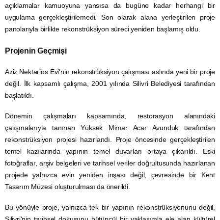
açıklamalar kamuoyuna yansısa da bugüne kadar herhangi bir
uygulama gerçekleştirilemedi. Son olarak alana yerleştirilen proje
panolarıyla birlikte rekonstrüksiyon süreci yeniden başlamış oldu.
Projenin Geçmişi
Aziz Nektarios Evi'nin rekonstrüksiyon çalışması aslında yeni bir proje
değil. İlk kapsamlı çalışma, 2001 yılında Silivri Belediyesi tarafından
başlatıldı.
Dönemin çalışmaları kapsamında, restorasyon alanındaki
çalışmalarıyla tanınan Yüksek Mimar Acar Avunduk tarafından
rekonstrüksiyon projesi hazırlandı. Proje öncesinde gerçekleştirilen
temel kazılarında yapının temel duvarları ortaya çıkarıldı. Eski
fotoğraflar, arşiv belgeleri ve tarihsel veriler doğrultusunda hazırlanan
projede yalnızca evin yeniden inşası değil, çevresinde bir Kent
Tasarım Müzesi oluşturulması da önerildi.
Bu yönüyle proje, yalnızca tek bir yapının rekonstrüksiyonunu değil,
Silivri'nin tarihsel dokusunu bütüncül bir yaklaşımla ele alan kültürel