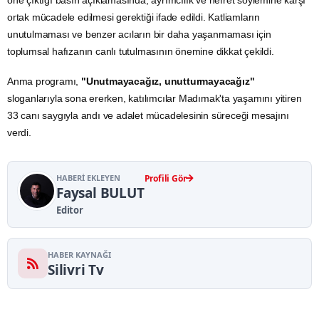
öne çıktığı basın açıklamasında, ayrımcılık ve nefret söylemine karşı
ortak mücadele edilmesi gerektiği ifade edildi. Katliamların
unutulmaması ve benzer acıların bir daha yaşanmaması için
toplumsal hafızanın canlı tutulmasının önemine dikkat çekildi.
Anma programı,
"Unutmayacağız, unutturmayacağız"
sloganlarıyla sona ererken, katılımcılar Madımak'ta yaşamını yitiren
33 canı saygıyla andı ve adalet mücadelesinin süreceği mesajını
verdi.
HABERI EKLEYEN
Profili Gör
Faysal BULUT
Editor
HABER KAYNAĞI
Silivri Tv