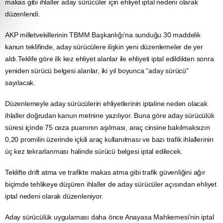
makas gibi ihlaller aday sürücüler için ehliyet iptal nedeni olarak
düzenlendi.
AKP milletvekillerinin TBMM Başkanlığı’na sunduğu 30 maddelik
kanun teklifinde, aday sürücülere ilişkin yeni düzenlemeler de yer
aldı.Teklife göre ilk kez ehliyet alanlar ile ehliyeti iptal edildikten sonra
yeniden sürücü belgesi alanlar, iki yıl boyunca “aday sürücü”
sayılacak.
Düzenlemeyle aday sürücülerin ehliyetlerinin iptaline neden olacak
ihlaller doğrudan kanun metnine yazılıyor. Buna göre aday sürücülük
süresi içinde 75 ceza puanının aşılması, araç cinsine bakılmaksızın
0,20 promilin üzerinde içkili araç kullanılması ve bazı trafik ihlallerinin
üç kez tekrarlanması halinde sürücü belgesi iptal edilecek.
Teklifte drift atma ve trafikte makas atma gibi trafik güvenliğini ağır
biçimde tehlikeye düşüren ihlaller de aday sürücüler açısından ehliyet
iptal nedeni olarak düzenleniyor.
Aday sürücülük uygulaması daha önce Anayasa Mahkemesi’nin iptal