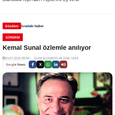
Gündem
Sıradaki Haber
GÜNDEM
Kemal Sunal özlemle anılıyor
03.07.2026 09:09
GÜNCELLEME:05.08.2026 18:04
X
G
o
o
g
l
e
News