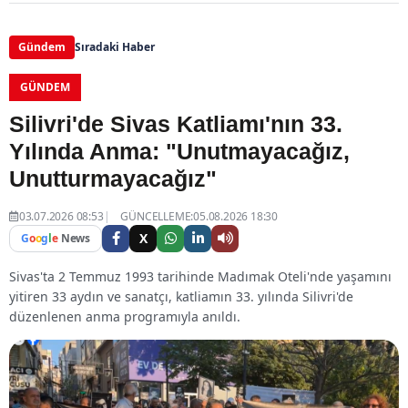
Gündem
Sıradaki Haber
GÜNDEM
Silivri'de Sivas Katliamı'nın 33.
Yılında Anma: "Unutmayacağız,
Unutturmayacağız"
03.07.2026 08:53
GÜNCELLEME:05.08.2026 18:30
X
G
o
o
g
l
e
News
Sivas'ta 2 Temmuz 1993 tarihinde Madımak Oteli'nde yaşamını
yitiren 33 aydın ve sanatçı, katliamın 33. yılında Silivri'de
düzenlenen anma programıyla anıldı.