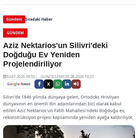
Gündem
Sıradaki Haber
GÜNDEM
Aziz Nektarios'un Silivri'deki
Doğduğu Ev Yeniden
Projelendiriliyor
03.07.2026 09:50
GÜNCELLEME:05.08.2026 18:25
X
G
o
o
g
l
e
News
Silivri'de 1846 yılında dünyaya gelen, Ortodoks Hristiyan
dünyasının en önemli din adamlarından biri olarak kabul
edilen Aziz Nektarios'un Fatih Mahallesi'ndeki doğduğu ev,
rekonstrüksiyon projesi kapsamında yeniden ayağa kaldırılıyor.