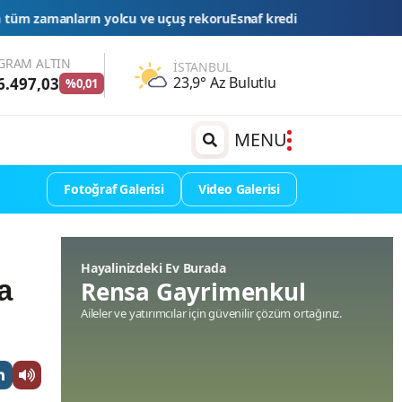
 uçuş rekoru
Esnaf kredilerinde limit ve vadeler yükseltildi
İstanbul'
GRAM ALTIN
İSTANBUL
23,9° Az Bulutlu
6.497,03
%0,01
MENU
Fotoğraf Galerisi
Video Galerisi
Hayalinizdeki Ev Burada
a
Rensa Gayrimenkul
Aileler ve yatırımcılar için güvenilir çözüm ortağınız.