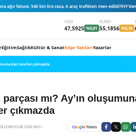
 ceza, 6 araç trafikten men edildi
THY'den tüm zamanların yolcu ve
USD
EURO
47,5925
55,1856
%0,01
%0,16
r
Eğitim
Sağlık
Kültür & Sanat
Köşe Yazıları
Yazarlar
umuna dair teoriler çıkmazda
 parçası mı? Ay’ın oluşumun
ler çıkmazda
LLEME:03.08.2026 06:51
G
o
o
g
l
e
News