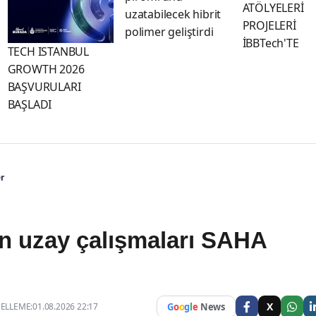
ATÖLYELERİ
uzatabilecek hibrit
PROJELERİ
polimer geliştirdi
İBBTech'TE
TECH ISTANBUL
GROWTH 2026
BAŞVURULARI
BAŞLADI
r
in uzay çalışmaları SAHA
X
LLEME:01.08.2026 22:17
G
o
o
g
l
e
News