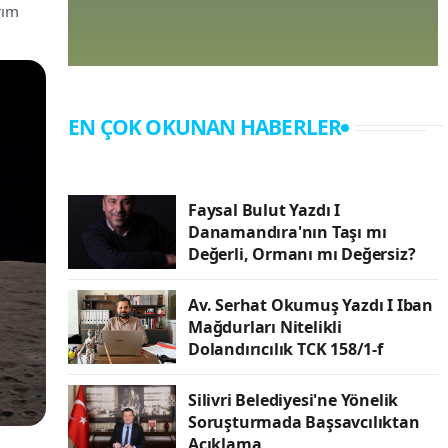
rım
EN ÇOK OKUNAN HABERLER
Faysal Bulut Yazdı I
Danamandıra'nın Taşı mı
Değerli, Ormanı mı Değersiz?
Av. Serhat Okumuş Yazdı I Iban
Mağdurları Nitelikli
Dolandırıcılık TCK 158/1-f
Silivri Belediyesi'ne Yönelik
Soruşturmada Başsavcılıktan
Açıklama