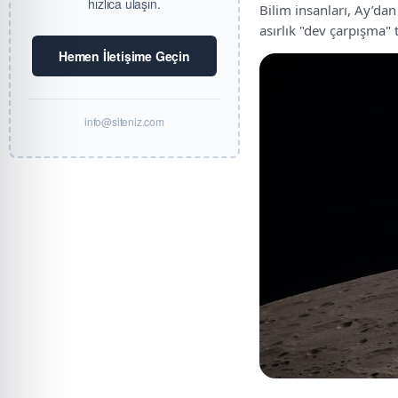
hızlıca ulaşın.
Bilim insanları, Ay’dan 
asırlık "dev çarpışma" 
Hemen İletişime Geçin
info@siteniz.com