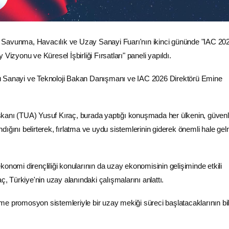
ı Savunma,
Havacılık
ve
Uzay
Sanayi Fuarı'nın ikinci gününde "IAC 20
Vizyonu ve Küresel İşbirliği Fırsatları" paneli yapıldı.
ü Sanayi ve Teknoloji Bakan Danışmanı ve IAC 2026 Direktörü Emine
anı (TUA) Yusuf Kıraç, burada yaptığı konuşmada her ülkenin, güvenliğ
ığını belirterek, fırlatma ve
uydu
sistemlerinin giderek önemli hale ge
onomi dirençliliği konularının da uzay ekonomisinin gelişiminde etkili
aç, Türkiye'nin uzay alanındaki çalışmalarını anlattı.
 itme promosyon sistemleriyle bir uzay mekiği süreci başlatacaklarının bil