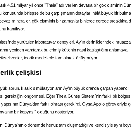
aşık 4,51 milyar yıl önce "Theia" adı verilen devasa bir gök cisminin Dü
u konusunda birleşse de bu çarpışmanın detayları hâlâ büyük bir bulma
beyaz mineraller, gök cisminin bir zamanlar binlerce derece sıcaklıkta d
u kanıtlıyor.
tesi’nde yürütülen laboratuvar deneyleri, Ay’ın derinliklerindeki muazz
arını yeniden yaratarak bu erimiş kütlenin nasıl katılaştığını anlamaya
ziksel veriler, teorik modellerle tam olarak örtüşmüyor.
rlik çelişkisi
yük sorun, klasik simülasyonların Ay’ın büyük oranda çarpan yabancı
ı gerektiğini öngörmesi. Eğer Theia Güneş Sistemi'nin farklı bir bölge
yapısının Dünya’dan farklı olması gerekirdi. Oysa Apollo görevleriyle ge
nya’nın bir kopyası" olduğunu gösteriyor.
rını Dünya’nın o dönemde henüz tam oluşmadığı ve kendisiyle aynı boyu