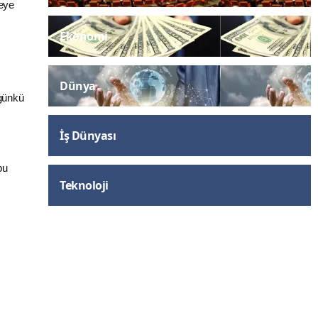
meye
Ekonomi
Dünya
ugünkü
İş Dünyası
bu
Teknoloji