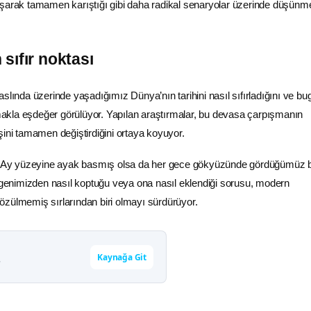
ışarak tamamen karıştığı gibi daha radikal senaryolar üzerinde düşün
sıfır noktası
aslında üzerinde yaşadığımız Dünya’nın tarihini nasıl sıfırladığını ve b
lamakla eşdeğer görülüyor. Yapılan araştırmalar, bu devasa çarpışmanın
şini tamamen değiştirdiğini ortaya koyuyor.
ce Ay yüzeyine ayak basmış olsa da her gece gökyüzünde gördüğümüz 
nimizden nasıl koptuğu veya ona nasıl eklendiği sorusu, modern
zülmemiş sırlarından biri olmayı sürdürüyor.
Kaynağa Git
r