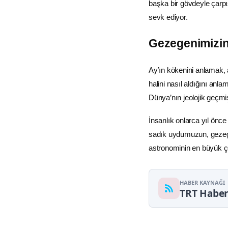
başka bir gövdeyle çarp
sevk ediyor.
Gezegenimizin 
Ay’ın kökenini anlamak, 
halini nasıl aldığını an
Dünya’nın jeolojik geçmi
İnsanlık onlarca yıl ön
sadık uydumuzun, gezege
astronominin en büyük çö
HABER KAYNAĞI
TRT Habe