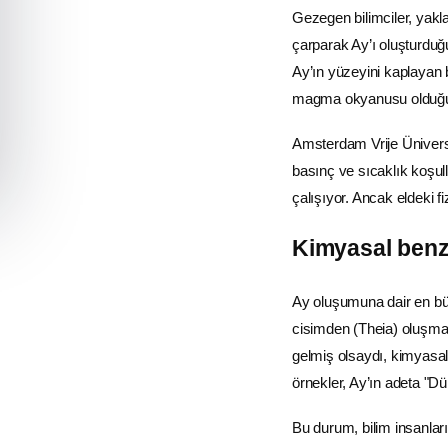
Gezegen bilimciler, yakl
çarparak Ay’ı oluşturduğ
Ay’ın yüzeyini kaplayan 
magma okyanusu olduğun
Amsterdam Vrije Üniversi
basınç ve sıcaklık koşull
çalışıyor. Ancak eldeki fi
Kimyasal benze
Ay oluşumuna dair en bü
cisimden (Theia) oluşmas
gelmiş olsaydı, kimyasal 
örnekler, Ay’ın adeta "Dü
Bu durum, bilim insanla