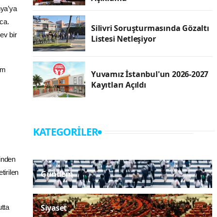
nya’ya
ca.
Silivri Soruşturmasında Gözaltı
ev bir
Listesi Netleşiyor
am
Yuvamız İstanbul'un 2026-2027
Kayıtları Açıldı
KATEGORILER
sinden
tirilen
Gündem
Siyaset
tta