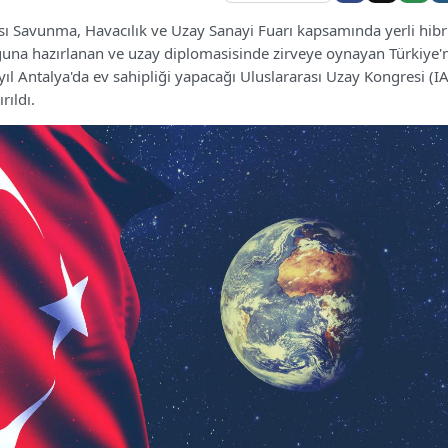
ı Savunma, Havacılık ve Uzay Sanayi Fuarı kapsamında yerli hibr
ğuna hazırlanan ve uzay diplomasisinde zirveye oynayan Türkiye'
 yıl Antalya'da ev sahipliği yapacağı Uluslararası Uzay Kongresi (I
rıldı.