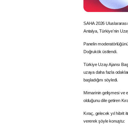
SAHA 2026
Uluslararas
Antalya, Türkiye'nin Uzay 
Panelin moderatörlüğün
Doğrukök üstlendi.
Türkiye Uzay Ajansı
Başk
uzaya daha fazla odakland
başladığını söyledi.
Mimarinin gelişmesi ve ek
olduğunu dile getiren Kır
Kıraç, gelecek yıl hibrit
vererek şöyle konuştu: