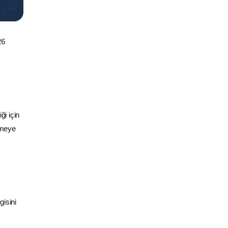
26
i için
lmeye
gisini