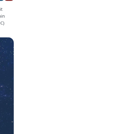
it
nin
AC)