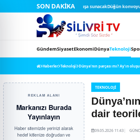
SON DAKİKA
cı ihaleyle satışa sunacak
Düğün konvoyuna ağır fatura: 540 bin lira
Gündem
Siyaset
Ekonomi
Dünya
Teknoloji
Spo
Haberler
Teknoloji
Dünya’nın parçası mı? Ay’ın oluş
TEKNOLOJI
REKLAM ALANI
Dünya’nın
Markanızı Burada
dair teori
Yayınlayın
Haber sitemizde yerinizi alarak
09.05.2026 11:43
GÜNCE
hedef kitlenize doğrudan ve