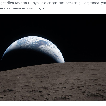
getirilen taşların Dünya ile olan şaşırtıcı benzerliği karşısında, ya
teorisini yeniden sorguluyor.