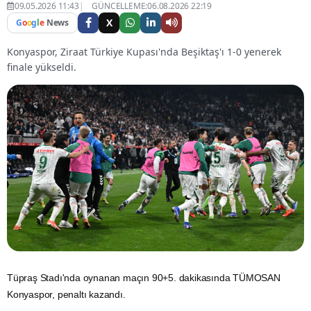
09.05.2026 11:43
GÜNCELLEME:06.08.2026 22:19
X
G
o
o
g
l
e
News
Konyaspor, Ziraat Türkiye Kupası'nda Beşiktaş'ı 1-0 yenerek
finale yükseldi.
Tüpraş Stadı'nda oynanan maçın 90+5. dakikasında TÜMOSAN
Konyaspor, penaltı kazandı.