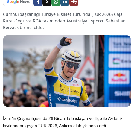
X
G
o
o
g
l
e
News
Cumhurbaşkanlığı Türkiye Bisiklet Turu'nda (TUR 2026) Caja
Rural-Seguros RGA takımından Avustralyalı sporcu Sebastian
Berwick birinci oldu.
İzmir'in Çeşme ilçesinde 26 Nisan'da başlayan ve Ege ile Akdeniz
kıyılarından geçen TUR 2026,
Ankara
etabıyla sona erdi.