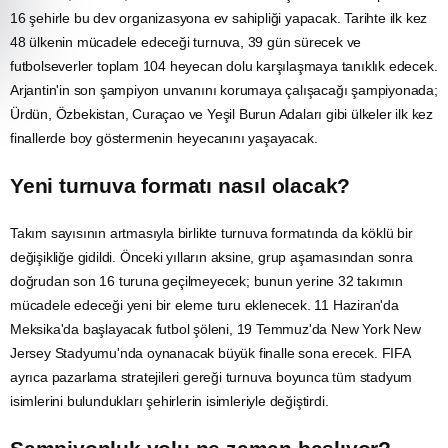
16 şehirle bu dev organizasyona ev sahipliği yapacak. Tarihte ilk kez
48 ülkenin mücadele edeceği turnuva, 39 gün sürecek ve
futbolseverler toplam 104 heyecan dolu karşılaşmaya tanıklık edecek.
Arjantin'in son şampiyon unvanını korumaya çalışacağı şampiyonada;
Ürdün, Özbekistan, Curaçao ve Yeşil Burun Adaları gibi ülkeler ilk kez
finallerde boy göstermenin heyecanını yaşayacak.
Yeni turnuva formatı nasıl olacak?
Takım sayısının artmasıyla birlikte turnuva formatında da köklü bir
değişikliğe gidildi. Önceki yılların aksine, grup aşamasından sonra
doğrudan son 16 turuna geçilmeyecek; bunun yerine 32 takımın
mücadele edeceği yeni bir eleme turu eklenecek. 11 Haziran'da
Meksika'da başlayacak futbol şöleni, 19 Temmuz'da New York New
Jersey Stadyumu'nda oynanacak büyük finalle sona erecek.
FIFA
ayrıca pazarlama stratejileri gereği turnuva boyunca tüm stadyum
isimlerini bulundukları şehirlerin isimleriyle değiştirdi.