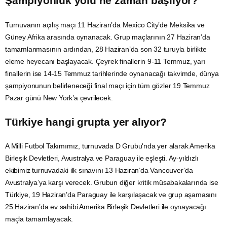
Şampiyonluk yolu ne zaman başlıyor?
Turnuvanın açılış maçı 11 Haziran’da Mexico City’de Meksika ve
Güney Afrika
arasında oynanacak. Grup maçlarının 27 Haziran’da
tamamlanmasının ardından, 28 Haziran’da son 32 turuyla birlikte
eleme heyecanı başlayacak. Çeyrek finallerin 9-11 Temmuz, yarı
finallerin ise 14-15 Temmuz tarihlerinde oynanacağı takvimde, dünya
şampiyonunun belirleneceği final maçı için tüm gözler 19 Temmuz
Pazar günü New York’a çevrilecek.
Türkiye hangi grupta yer alıyor?
A Milli Futbol Takımımız, turnuvada D Grubu'nda yer alarak Amerika
Birleşik Devletleri,
Avustralya
ve
Paraguay
ile eşleşti. Ay-yıldızlı
ekibimiz turnuvadaki ilk sınavını 13 Haziran’da Vancouver’da
Avustralya’ya karşı verecek. Grubun diğer kritik müsabakalarında ise
Türkiye, 19 Haziran’da Paraguay ile karşılaşacak ve grup aşamasını
25 Haziran’da ev sahibi Amerika Birleşik Devletleri ile oynayacağı
maçla tamamlayacak.