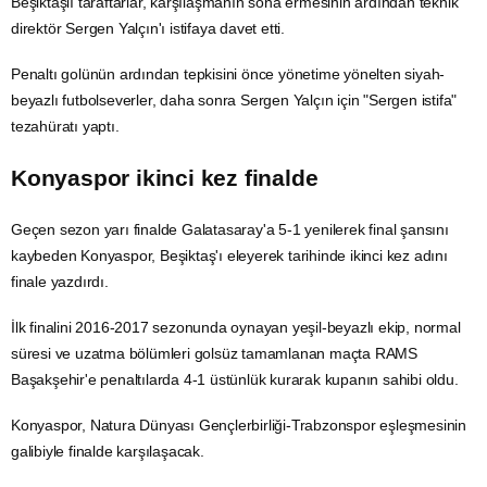
Beşiktaşlı taraftarlar, karşılaşmanın sona ermesinin ardından teknik
direktör Sergen Yalçın'ı istifaya davet etti.
Penaltı golünün ardından tepkisini önce yönetime yönelten siyah-
beyazlı futbolseverler, daha sonra Sergen Yalçın için "Sergen istifa"
tezahüratı yaptı.
​​​​​​​Konyaspor ikinci kez finalde
Geçen sezon yarı finalde Galatasaray'a 5-1 yenilerek final şansını
kaybeden Konyaspor, Beşiktaş'ı eleyerek tarihinde ikinci kez adını
finale yazdırdı.
İlk finalini 2016-2017 sezonunda oynayan yeşil-beyazlı ekip, normal
süresi ve uzatma bölümleri golsüz tamamlanan maçta RAMS
Başakşehir'e penaltılarda 4-1 üstünlük kurarak kupanın sahibi oldu.
Konyaspor, Natura Dünyası Gençlerbirliği-Trabzonspor eşleşmesinin
galibiyle finalde karşılaşacak.