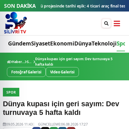
SON DAKİKA
 4 ticari araç final testlerinde
TMSF, 106 aracı ihaleyle satışa sunac
Gündem
Siyaset
Ekonomi
Dünya
Teknoloji
Spor
Dünya kupası için geri sayım: Dev turnuvaya 5
Haberler
Spor
hafta kaldı
Fotoğraf Galerisi
Video Galerisi
SPOR
Dünya kupası için geri sayım: Dev
turnuvaya 5 hafta kaldı
09.05.2026 11:43
GÜNCELLEME:06.08.2026 17:27