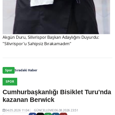
Akgün Duru, Silivrispor Başkan Adaylığını Duyurdu:
"Silivrispor'u Sahipsiz Bırakamadım"
Spor
Sıradaki Haber
SPOR
Cumhurbaşkanlığı Bisiklet Turu'nda
kazanan Berwick
04.05.2026 11:04
GÜNCELLEME:06.08.2026 23:51