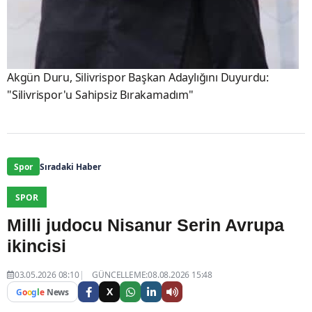
Akgün Duru, Silivrispor Başkan Adaylığını Duyurdu:
"Silivrispor'u Sahipsiz Bırakamadım"
Spor
Sıradaki Haber
SPOR
Milli judocu Nisanur Serin Avrupa
ikincisi
03.05.2026 08:10
GÜNCELLEME:08.08.2026 15:48
X
G
o
o
g
l
e
News