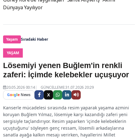
Dünyaya Yayılıyor
Yaşam
Sıradaki Haber
YAŞAM
Lösemiyi yenen Buğlem'in renkli
zaferi: İçimde kelebekler uçuşuyor
20.05.2026 00:14
GÜNCELLEME:31.07.2026 20:29
X
G
o
o
g
l
e
News
Kanserle mücadelesi sırasında resim yaparak yaşama azmini
koruyan Buğlem Yılmaz, lösemiye karşı kazandığı zaferi yeni
sergisiyle taçlandırıyor. Resim yaparken 'içinde kelebeklerin
uçuştuğunu' söyleyen genç ressam, lösemili arkadaşlarına
sanatla ayağa kalkın mesajı verirken, hayallerini Millet