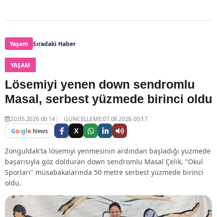
Yaşam
Sıradaki Haber
YAŞAM
Lösemiyi yenen down sendromlu
Masal, serbest yüzmede birinci oldu
20.05.2026 00:14
GÜNCELLEME:07.08.2026 00:17
X
G
o
o
g
l
e
News
Zonguldak'ta lösemiyi yenmesinin ardından başladığı yüzmede
başarısıyla göz dolduran down sendromlu Masal Çelik, "Okul
Sporları" müsabakalarında 50 metre serbest yüzmede birinci
oldu.