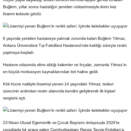
Buğlem, yıllar sonra hastalığın yeniden nüksetmesiyle ikinci kez
lösemi tedavisi gördü.
6 yaşında yeniden hastaneye yatmak zorunda kalan Buğlem Yılmaz,
Ankara
Üniversitesi Tıp Fakültesi Hastanesi'nde kaldığı süreçte resim
yapmaya başladı.
Hastane
odasında eline aldığı kalemler ve fırçalar, zamanla Yılmaz'ın
en büyük motivasyon kaynaklarından biri haline geldi.
Kök hücre
nakliyle lösemiyi yenen 14 yaşındaki Yılmaz, tedavi
sürecinin ardından resim alanında kendini geliştirerek ilk kişisel
sergisini açtı.
23 Nisan
Ulusal Egemenlik ve
Çocuk
Bayramı dolayısıyla 2024'te
çocuklarla bir araya gelen Cumhurbaşkanı Recep Tayyip Erdoğan'a,