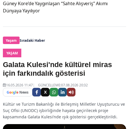
Güney Kore’de Yaygınlaşan “Sahte Alışveriş” Akımı
Dünyaya Yayılıyor
Yaşam
Sıradaki Haber
YAŞAM
Galata Kulesi'nde kültürel miras
için farkındalık gösterisi
16.05.2026 11:47
GÜNCELLEME:07.08.2026 20:32
X
G
o
o
g
l
e
News
Kültür ve Turizm Bakanlığı ile Birleşmiş Milletler Uyuşturucu ve
Suç Ofisi (UNODC) işbirliğinde hayata geçirilecek proje
kapsamında Galata Kulesi’nde ışık gösterisi gerçekleştirildi.