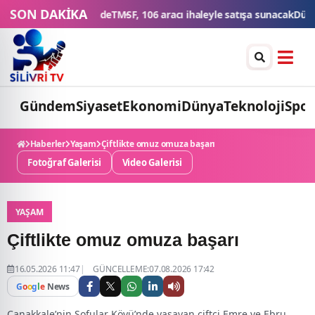
SON DAKİKA
MSF, 106 aracı ihaleyle satışa sunacak
Düğün konvoyuna ağır fatura: 5
Gündem
Siyaset
Ekonomi
Dünya
Teknoloji
Spor
Haberler
Yaşam
Çiftlikte omuz omuza başarı
Fotoğraf Galerisi
Video Galerisi
YAŞAM
Çiftlikte omuz omuza başarı
16.05.2026 11:47
GÜNCELLEME:07.08.2026 17:42
G
o
o
g
l
e
News
Çanakkale’nin Sofular Köyü’nde yaşayan çiftçi Emre ve Ebru