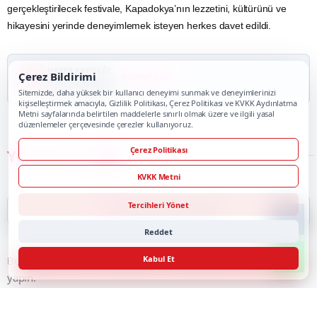
gerçekleştirilecek festivale, Kapadokya’nın lezzetini, kültürünü ve
hikayesini yerinde deneyimlemek isteyen herkes davet edildi.
HABER KAYNAĞI
Çerez Bildirimi
Kaynağa Git
TRT Haber
Sitemizde, daha yüksek bir kullanıcı deneyimi sunmak ve deneyimlerinizi
kişiselleştirmek amacıyla, Gizlilik Politikası, Çerez Politikası ve KVKK Aydınlatma
Metni sayfalarında belirtilen maddelerle sınırlı olmak üzere ve ilgili yasal
düzenlemeler çerçevesinde çerezler kullanıyoruz.
Çerez Politikası
YORUMLAR
0
KVKK Metni
Tercihleri Yönet
İlk Yorumu Siz Yapın
Reddet
Kabul Et
Bu haber için henüz onaylı yorum bulunmuyor. İlk yorumu siz
yapın.