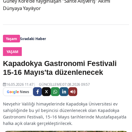
Güney Kore’de Yaygınlaşan “Sahte Alışveriş” Akımı
Dünyaya Yayılıyor
Yaşam
Sıradaki Haber
YAŞAM
Kapadokya Gastronomi Festivali
15-16 Mayıs'ta düzenlenecek
16.05.2026 11:47
GÜNCELLEME:07.08.2026 09:57
X
G
o
o
g
l
e
News
Nevşehir Valiliği himayelerinde Kapadokya Üniversitesi ev
sahipliğinde bu yıl beşincisi düzenlenecek olan Kapadokya
Gastronomi Festivali, 15–16 Mayıs tarihlerinde Mustafapaşa’da
halka açık olarak gerçekleştirilecek.