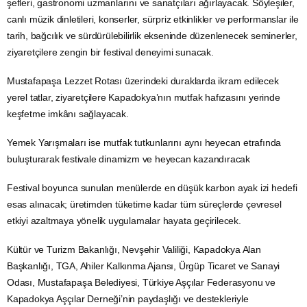
şefleri, gastronomi uzmanlarını ve sanatçıları ağırlayacak. Söyleşiler,
canlı
müzik
dinletileri, konserler, sürpriz etkinlikler ve performanslar ile
tarih, bağcılık ve sürdürülebilirlik ekseninde düzenlenecek seminerler,
ziyaretçilere zengin bir festival deneyimi sunacak.
Mustafapaşa Lezzet Rotası üzerindeki duraklarda ikram edilecek
yerel tatlar, ziyaretçilere Kapadokya’nın mutfak hafızasını yerinde
keşfetme imkânı sağlayacak.
Yemek Yarışmaları ise mutfak tutkunlarını aynı heyecan etrafında
buluşturarak festivale dinamizm ve heyecan kazandıracak
Festival boyunca sunulan menülerde en düşük karbon ayak izi hedefi
esas alınacak; üretimden tüketime kadar tüm süreçlerde çevresel
etkiyi azaltmaya yönelik uygulamalar hayata geçirilecek.
Kültür ve Turizm Bakanlığı,
Nevşehir
Valiliği, Kapadokya Alan
Başkanlığı, TGA, Ahiler Kalkınma Ajansı, Ürgüp
Ticaret
ve Sanayi
Odası, Mustafapaşa Belediyesi, Türkiye Aşçılar Federasyonu ve
Kapadokya Aşçılar Derneği’nin paydaşlığı ve destekleriyle