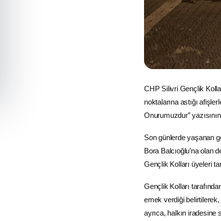
CHP Silivri Gençlik Kolla
noktalarına astığı afişle
Onurumuzdur” yazısının ye
Son günlerde yaşanan ge
Bora Balcıoğlu’na olan d
Gençlik Kolları üyeleri t
Gençlik Kolları tarafınd
emek verdiği belirtilere
ayrıca, halkın iradesine