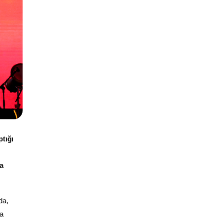
ptığı
a
da,
a