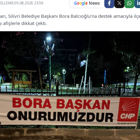
LLEME:05.08.2026 23:56
G
o
o
g
l
e
News
ları, Silivri Belediye Başkanı Bora Balcıoğlu’na destek amacıyla ilç
ı afişlerle dikkat çekti.