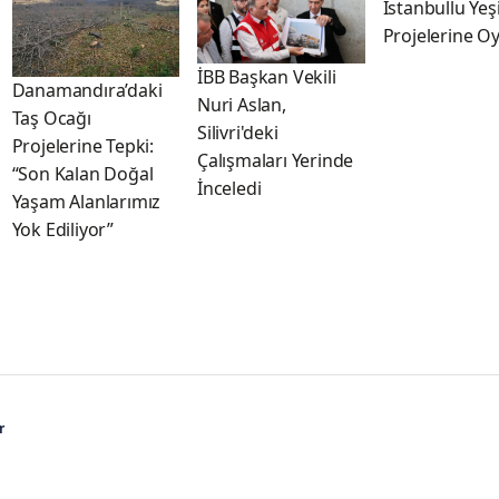
İstanbullu Yeşi
Projelerine Oy
İBB Başkan Vekili
Danamandıra’daki
Nuri Aslan,
Taş Ocağı
Silivri'deki
Projelerine Tepki:
Çalışmaları Yerinde
“Son Kalan Doğal
İnceledi
Yaşam Alanlarımız
Yok Ediliyor”
r