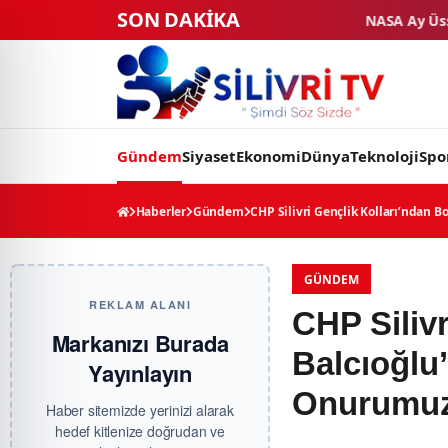
SON DAKİKA
NASA Ay Üssü projesinde tarihi eşik: 4 t
Gündem
Siyaset
Ekonomi
Dünya
Teknoloji
Spo
Haberler
Gündem
CHP Silivri Gençlik Kolları’ndan 
GÜNDEM
REKLAM ALANI
CHP Silivr
Markanızı Burada
Balcıoğlu
Yayınlayın
Onurumu
Haber sitemizde yerinizi alarak
hedef kitlenize doğrudan ve