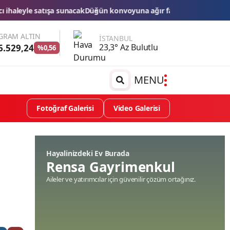
ğün konvoyuna ağır fatura: 540 bin lira ceza, 6 araç trafikten men 
GRAM ALTIN
İSTANBUL
23,3° Az Bulutlu
6.529,24
%0,56
MENU
Fotoğraf Galerisi
Video Galerisi
Hayalinizdeki Ev Burada
Rensa Gayrimenkul
Aileler ve yatırımcılar için güvenilir çözüm ortağınız.