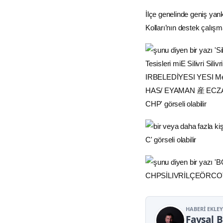
İlçe genelinde geniş yank
Kolları’nın destek çalışm
HABERI EKLE
Faysal 