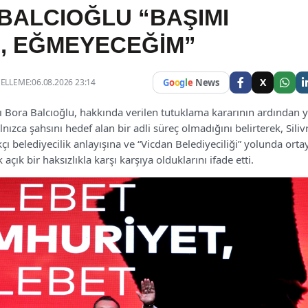
BALCIOĞLU “BAŞIMI
, EĞMEYECEĞİM”
X
LLEME:06.08.2026 23:14
G
o
o
g
l
e
News
nı Bora Balcıoğlu, hakkında verilen tutuklama kararının ardından y
nızca şahsını hedef alan bir adli süreç olmadığını belirterek, Silivr
kçı belediyecilik anlayışına ve “Vicdan Belediyeciliği” yolunda orta
çık bir haksızlıkla karşı karşıya olduklarını ifade etti.