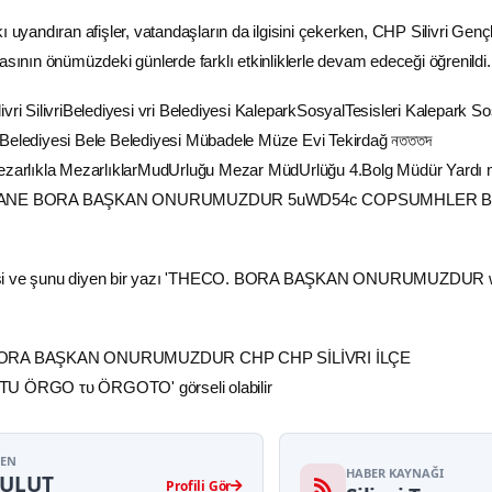
ı uyandıran afişler, vatandaşların da ilgisini çekerken, CHP Silivri Gençl
asının önümüzdeki günlerde farklı etkinliklerle devam edeceği öğrenildi.
YEN
HABER KAYNAĞI
BULUT
Profili Gör