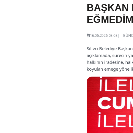
BAŞKAN 
EĞMEDİM
16.06.2026 08:08
GÜNCE
Silivri Belediye Başka
açıklamada, sürecin yal
halkının iradesine, hal
koyulan emeğe yönelik a