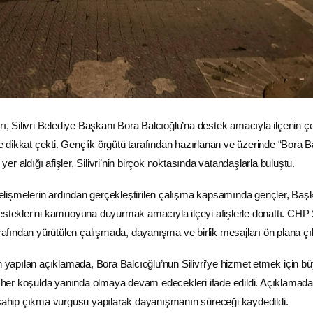
rı, Silivri Belediye Başkanı Bora Balcıoğlu’na destek amacıyla ilçenin çeş
rle dikkat çekti. Gençlik örgütü tarafından hazırlanan ve üzerinde “Bora
r aldığı afişler, Silivri’nin birçok noktasında vatandaşlarla buluştu.
lişmelerin ardından gerçekleştirilen çalışma kapsamında gençler, Baş
esteklerini kamuoyuna duyurmak amacıyla ilçeyi afişlerle donattı. CHP S
arafından yürütülen çalışmada, dayanışma ve birlik mesajları ön plana çık
an yapılan açıklamada, Bora Balcıoğlu’nun Silivri’ye hizmet etmek için b
k, her koşulda yanında olmaya devam edecekleri ifade edildi. Açıklamada
 sahip çıkma vurgusu yapılarak dayanışmanın süreceği kaydedildi.