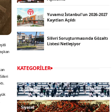
Yuvamız İstanbul'un 2026-2027
Kayıtları Açıldı
Silivri Soruşturmasında Gözaltı
Listesi Netleşiyor
itli
 Başkan
KATEGORILER
kan
ilivri
tı.
Gündem
üyük
Siyaset