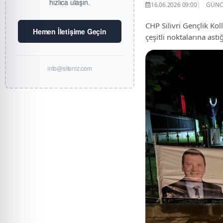
hızlıca ulaşın.
16.06.2026 09:00
GÜNCE
CHP Silivri Gençlik Kol
Hemen İletişime Geçin
çeşitli noktalarına astığ
info@siteniz.com