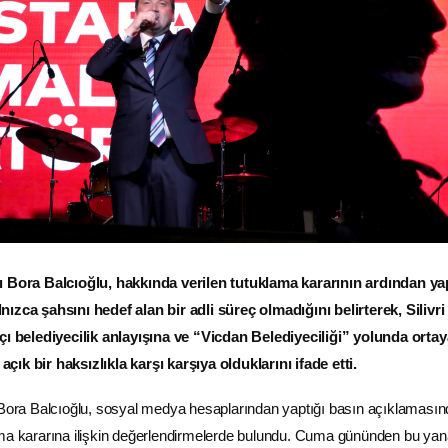
ı Bora Balcıoğlu, hakkında verilen tutuklama kararının ardından ya
ızca şahsını hedef alan bir adli süreç olmadığını belirterek, Silivri
kçı belediyecilik anlayışına ve “Vicdan Belediyeciliği” yolunda ortay
ık bir haksızlıkla karşı karşıya olduklarını ifade etti.
 Bora Balcıoğlu, sosyal medya hesaplarından yaptığı basın açıklamasın
ama kararına ilişkin değerlendirmelerde bulundu. Cuma gününden bu yan