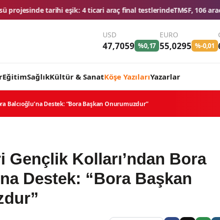
icari araç final testlerinde
TMSF, 106 aracı ihaleyle satışa sunacak
Dü
USD
EURO
47,7059
55,0295
%0,17
%-0,01
r
Eğitim
Sağlık
Kültür & Sanat
Köşe Yazıları
Yazarlar
Bora Balcıoğlu’na Destek: “Bora Başkan Onurumuzdur”
i Gençlik Kolları’ndan Bora
’na Destek: “Bora Başkan
zdur”