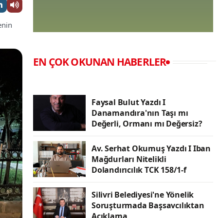
enin
EN ÇOK OKUNAN HABERLER
Faysal Bulut Yazdı I
Danamandıra'nın Taşı mı
Değerli, Ormanı mı Değersiz?
Av. Serhat Okumuş Yazdı I Iban
Mağdurları Nitelikli
Dolandırıcılık TCK 158/1-f
Silivri Belediyesi'ne Yönelik
Soruşturmada Başsavcılıktan
Açıklama