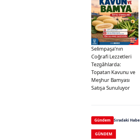
Selimpaşa’nın
Coğrafi Lezzetleri
Tezgâhlarda:
Topatan Kavunu ve
Meşhur Bamyası
Satışa Sunuluyor
Gündem
Sıradaki Habe
GÜNDEM