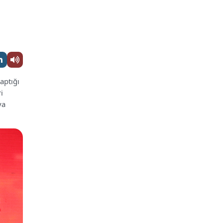
aptığı
i
ya