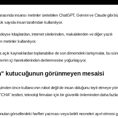
i arasında insansı metinler üretebilen ChatGPT,
Gemini
ve Claude gibi bü
k sayıda insan tarafından kullanılıyor.
deyse kitaplardan, internet sitelerinden, makalelerden ve diğer yazılı
 metinler kullanılıyor.
 açık kaynaklardan toplanabilse de son dönemdeki tartışmalar, bu sür
 çevrim içi hareketlerinden derlenmesine yoğunlaşıyor.
m" kutucuğunun görünmeyen mesaisi
rişimden önce kullanıcının
robot
değil de insan olduğunu teyit etmeye yön
 testleri, teknoloji firmaları için bir güvenlik önleminden daha fazla
unulan görsellerdeki harfleri yazması veya belirli nesneleri ayırt etmesi gi