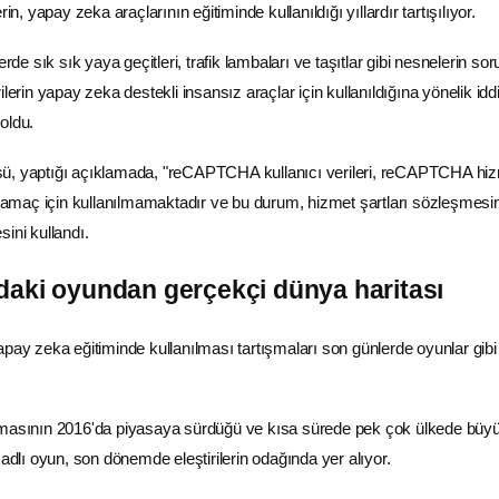
in, yapay zeka araçlarının eğitiminde kullanıldığı yıllardır tartışılıyor.
erde sık sık yaya geçitleri,
trafik
lambaları ve taşıtlar gibi nesnelerin sor
lerin yapay zeka destekli insansız araçlar için kullanıldığına yönelik iddi
oldu.
, yaptığı açıklamada, "reCAPTCHA kullanıcı verileri, reCAPTCHA hiz
ir amaç için kullanılmamaktadır ve bu durum, hizmet şartları sözleşmesi
esini kullandı.
daki oyundan gerçekçi dünya haritası
apay zeka eğitiminde kullanılması tartışmaları son günlerde oyunlar gib
rmasının 2016'da piyasaya sürdüğü ve kısa sürede pek çok ülkede büyük
ı oyun, son dönemde eleştirilerin odağında yer alıyor.