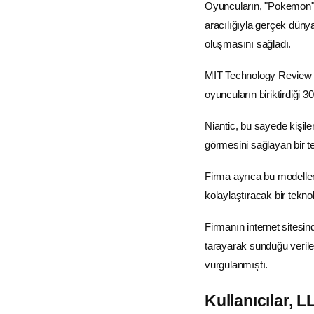
Oyuncuların, "Pokemon" ç
aracılığıyla gerçek düny
oluşmasını sağladı.
MIT Technology Review de
oyuncuların biriktirdiği 
Niantic, bu sayede kişile
görmesini sağlayan bir tek
Firma ayrıca bu modellem
kolaylaştıracak bir teknol
Firmanın internet sites
tarayarak sunduğu verile
vurgulanmıştı.
Kullanıcılar, L