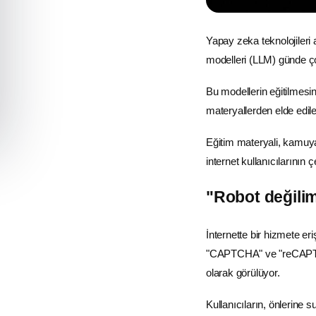
Yapay zeka
teknolojiler
modelleri (LLM) günde ço
Bu modellerin eğitilmesin
materyallerden elde edilen
Eğitim
materyali, kamuya
internet kullanıcılarının
"Robot değili
İnternette bir hizmete e
"CAPTCHA" ve "reCAPTCHA"
olarak görülüyor.
Kullanıcıların, önlerine s