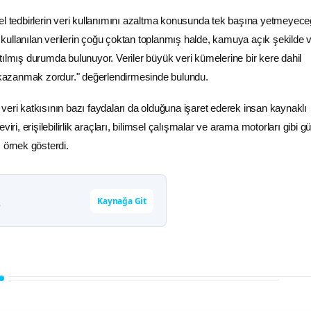
el tedbirlerin veri kullanımını azaltma konusunda tek başına yetmeyece
in kullanılan verilerin çoğu çoktan toplanmış halde, kamuya açık şekilde 
tılmış durumda bulunuyor. Veriler büyük veri kümelerine bir kere dahil
i kazanmak zordur." değerlendirmesinde bulundu.
veri katkısının bazı faydaları da olduğuna işaret ederek insan kaynaklı
 çeviri, erişilebilirlik araçları, bilimsel çalışmalar ve
arama motorları
gibi gü
 örnek gösterdi.
Kaynağa Git
r