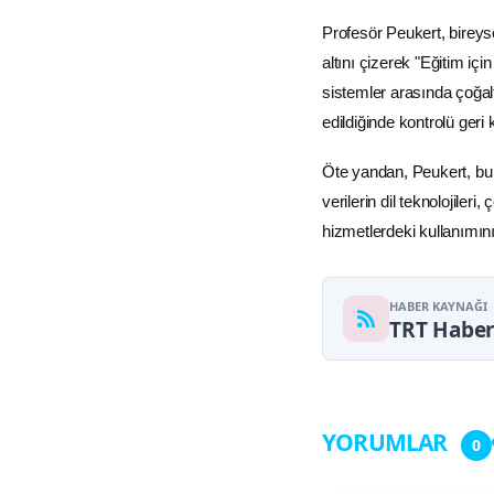
Profesör Peukert, bireys
altını çizerek "Eğitim iç
sistemler arasında çoğal
edildiğinde kontrolü ger
Öte yandan, Peukert, bu 
verilerin dil teknolojileri,
hizmetlerdeki kullanımını
HABER KAYNAĞI
TRT Habe
YORUMLAR
0