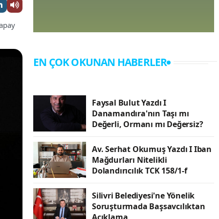
yapay
EN ÇOK OKUNAN HABERLER
Faysal Bulut Yazdı I
Danamandıra'nın Taşı mı
Değerli, Ormanı mı Değersiz?
Av. Serhat Okumuş Yazdı I Iban
Mağdurları Nitelikli
Dolandırıcılık TCK 158/1-f
Silivri Belediyesi'ne Yönelik
Soruşturmada Başsavcılıktan
Açıklama