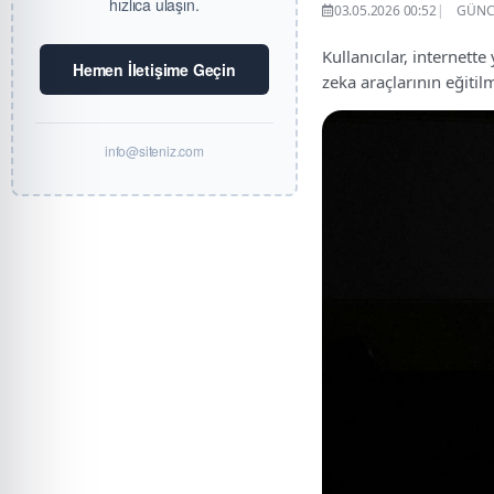
hızlıca ulaşın.
03.05.2026 00:52
GÜNCE
Kullanıcılar, internett
Hemen İletişime Geçin
zeka araçlarının eğiti
info@siteniz.com