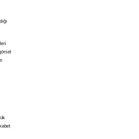
dığı
leri
görsel
in
yük
ekabet