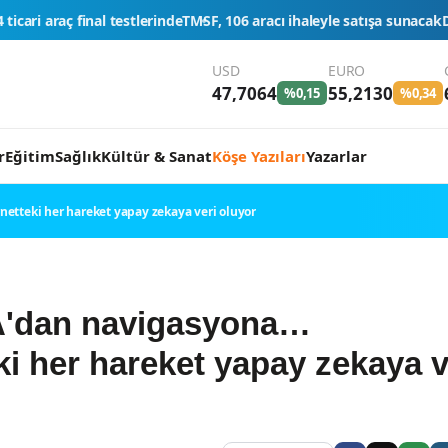
rinde
TMSF, 106 aracı ihaleyle satışa sunacak
Düğün konvoyuna ağır fa
USD
EURO
47,7064
55,2130
%0,15
%0,34
r
Eğitim
Sağlık
Kültür & Sanat
Köşe Yazıları
Yazarlar
tteki her hareket yapay zekaya veri oluyor
dan navigasyona…
ki her hareket yapay zekaya v