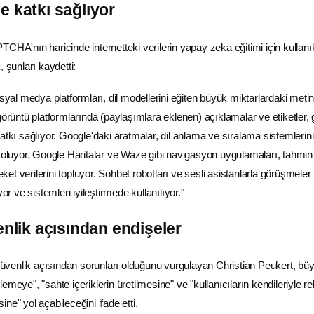
e katkı sağlıyor
CHA'nın haricinde internetteki verilerin yapay zeka eğitimi için kullanıl
, şunları kaydetti:
osyal
medya
platformları, dil modellerini eğiten büyük miktarlardaki metin
görüntü platformlarında (paylaşımlara eklenen) açıklamalar ve etiketler, 
atkı sağlıyor. Google'daki aratmalar, dil anlama ve sıralama sistemlerin
ı oluyor. Google Haritalar ve Waze gibi navigasyon uygulamaları, tahmin
reket verilerini topluyor. Sohbet robotları ve sesli asistanlarla görüşmeler
yor ve sistemleri iyileştirmede kullanılıyor."
enlik açısından endişeler
e güvenlik açısından sorunları olduğunu vurgulayan Christian Peukert, bü
fişlemeye", "sahte içeriklerin üretilmesine" ve "kullanıcıların kendileriyle r
ne" yol açabileceğini ifade etti.