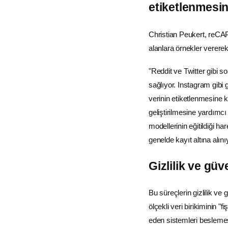
etiketlenmesin
Christian Peukert, reCAPT
alanlara örnekler vererek
"Reddit ve
Twitter
gibi s
sağlıyor.
Instagram
gibi 
verinin etiketlenmesine k
geliştirilmesine yardımc
modellerinin eğitildiği ha
genelde kayıt altına alını
Gizlilik ve güv
Bu süreçlerin gizlilik v
ölçekli veri birikiminin "
eden sistemleri beslemesi