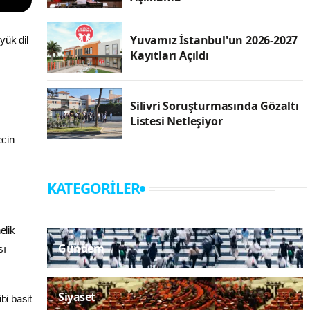
Yuvamız İstanbul'un 2026-2027
yük dil
Kayıtları Açıldı
Silivri Soruşturmasında Gözaltı
Listesi Netleşiyor
ecin
KATEGORILER
elik
Gündem
sı
Siyaset
bi basit