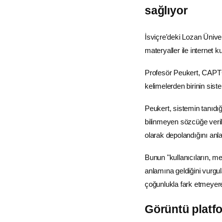
sağlıyor
İsviçre'deki Lozan Ünive
materyaller ile internet 
Profesör Peukert, CAPTCH
kelimelerden birinin sistem
Peukert, sistemin tanıdığ
bilinmeyen sözcüğe verile
olarak depolandığını anlat
Bunun "kullanıcıların, me
anlamına geldiğini vurgu
çoğunlukla fark etmeyerek 
Görüntü platfo