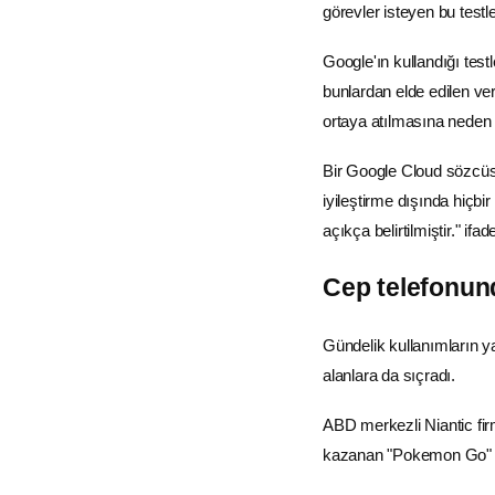
görevler isteyen bu testler
Google'ın kullandığı testl
bunlardan elde edilen veri
ortaya atılmasına neden 
Bir
Google
Cloud sözcüsü
iyileştirme dışında hiçb
açıkça belirtilmiştir." ifad
Cep telefonun
Gündelik kullanımların y
alanlara da sıçradı.
ABD
merkezli Niantic fi
kazanan "Pokemon Go" adl