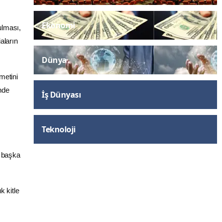
Ekonomi
ulması,
aların
Dünya
metini
nde
İş Dünyası
Teknoloji
i başka
 kitle