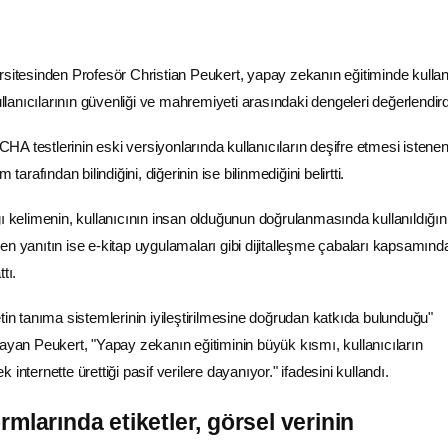
rsitesinden Profesör Christian Peukert, yapay zekanın eğitiminde kullan
kullanıcılarının güvenliği ve mahremiyeti arasındaki dengeleri değerlendird
A testlerinin eski versiyonlarında kullanıcıların deşifre etmesi istene
 tarafından bilindiğini, diğerinin ise bilinmediğini belirtti.
ı kelimenin, kullanıcının insan olduğunun doğrulanmasında kullanıldığın
n yanıtın ise e-kitap uygulamaları gibi dijitalleşme çabaları kapsamında
tı.
tin tanıma sistemlerinin iyileştirilmesine doğrudan katkıda bulunduğu"
layan Peukert, "Yapay zekanın eğitiminin büyük kısmı, kullanıcıların
internette ürettiği pasif verilere dayanıyor." ifadesini kullandı.
rmlarında etiketler, görsel verinin