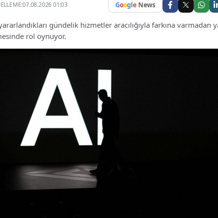
LLEME:07.08.2026 01:03
G
o
o
g
l
e
News
e yararlandıkları gündelik hizmetler aracılığıyla farkına varmadan 
lmesinde rol oynuyor.