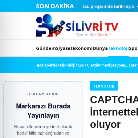
SON DAKİKA
NASA Ay Üssü projesinde tarihi eşik: 4 ticari araç final testle
Gündem
Siyaset
Ekonomi
Dünya
Teknoloji
Spo
Haberler
Teknoloji
CAPTCHA'dan navigasyona… İnterne
TEKNOLOJI
REKLAM ALANI
CAPTCHA'
Markanızı Burada
İnternette
Yayınlayın
oluyor
Haber sitemizde yerinizi alarak
hedef kitlenize doğrudan ve