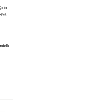
ğinin
veya
ndelik