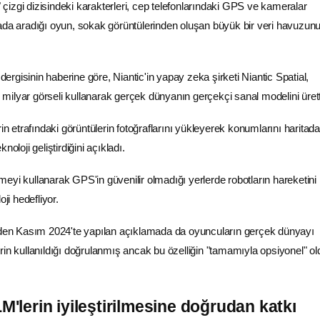
izgi dizisindeki karakterleri, cep telefonlarındaki GPS ve kameralar
ada aradığı oyun, sokak görüntülerinden oluşan büyük bir veri havuzun
rgisinin haberine göre, Niantic'in yapay zeka şirketi Niantic Spatial,
30 milyar görseli kullanarak gerçek dünyanın gerçekçi sanal modelini ürett
rin etrafındaki görüntülerin fotoğraflarını yükleyerek konumlarını haritada
noloji geliştirdiğini açıkladı.
eyi kullanarak GPS'in güvenilir olmadığı yerlerde robotların hareketini
oji hedefliyor.
inden Kasım 2024'te yapılan açıklamada da oyuncuların gerçek dünyayı
rin kullanıldığı doğrulanmış ancak bu özelliğin "tamamıyla opsiyonel" o
LM'lerin iyileştirilmesine doğrudan katkı