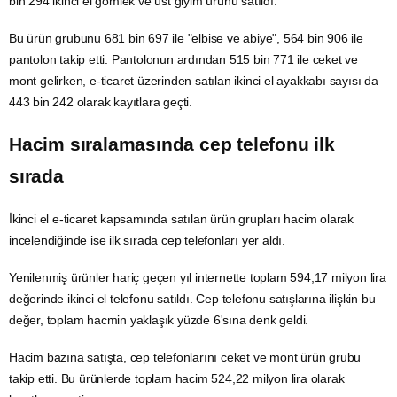
bin 294 ikinci el gömlek ve üst giyim ürünü satıldı.
Bu ürün grubunu 681 bin 697 ile "elbise ve abiye", 564 bin 906 ile
pantolon takip etti. Pantolonun ardından 515 bin 771 ile ceket ve
mont gelirken, e-ticaret üzerinden satılan ikinci el
ayakkabı
sayısı da
443 bin 242 olarak kayıtlara geçti.
Hacim sıralamasında
cep telefonu
ilk
sırada
İkinci el e-ticaret kapsamında satılan ürün grupları hacim olarak
incelendiğinde ise ilk sırada cep telefonları yer aldı.
Yenilenmiş ürünler hariç geçen yıl internette toplam 594,17 milyon lira
değerinde ikinci el telefonu satıldı. Cep telefonu satışlarına ilişkin bu
değer, toplam hacmin yaklaşık yüzde 6'sına denk geldi.
Hacim bazına satışta, cep telefonlarını ceket ve mont ürün grubu
takip etti. Bu ürünlerde toplam hacim 524,22 milyon lira olarak