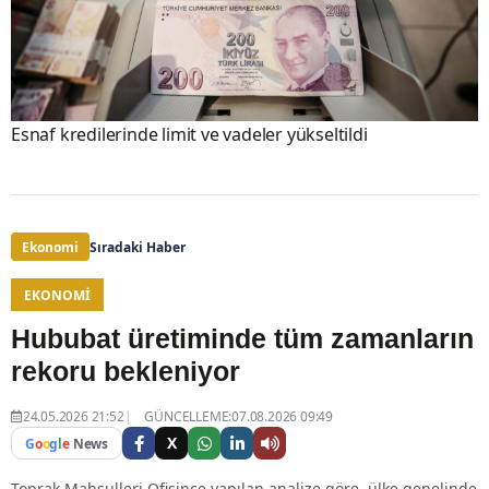
Esnaf kredilerinde limit ve vadeler yükseltildi
Ekonomi
Sıradaki Haber
EKONOMI
Hububat üretiminde tüm zamanların
rekoru bekleniyor
24.05.2026 21:52
GÜNCELLEME:07.08.2026 09:49
X
G
o
o
g
l
e
News
Toprak Mahsulleri Ofisince yapılan analize göre, ülke genelinde