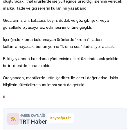
oluşturacak, ithal ürünlerde ise yurt içinde üretildiği izlenimi verecek
marka, ifade ve görsellerin kullanımı yasaklandı.
Gıdaların silah, kafatası, beyin, dudak ve
göz
gibi şekil veya
görsellerle piyasaya arz edilmesinin önüne geçildi.
İçeriğinde krema bulunmayan ürünlerde “krema” ifadesi
kullanılamayacak, bunun yerine “krema sos” ifadesi yer alacak.
Bitki çaylarında hazırlama yönteminin etiket üzerinde açık şekilde
belirtilmesi de zorunlu oldu.
Öte yandan, menülerde ürün içerikleri ile
enerji
değerlerine ilişkin
bilgilerin tüketicilere sunulması şartı da getirildi.
ü
HABER KAYNAĞI
Kaynağa Git
TRT Haber