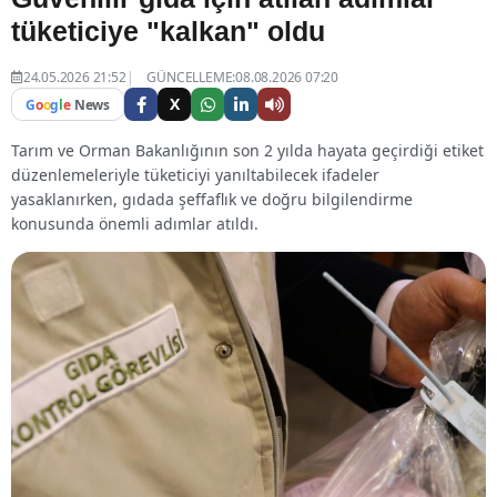
tüketiciye "kalkan" oldu
24.05.2026 21:52
GÜNCELLEME:08.08.2026 07:20
X
G
o
o
g
l
e
News
Tarım ve Orman Bakanlığının son 2 yılda hayata geçirdiği etiket
düzenlemeleriyle tüketiciyi yanıltabilecek ifadeler
yasaklanırken, gıdada şeffaflık ve doğru bilgilendirme
konusunda önemli adımlar atıldı.