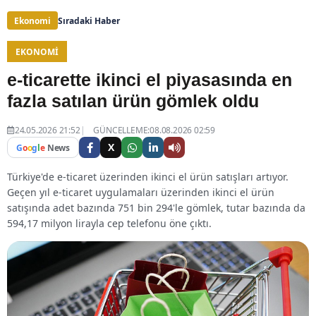
Ekonomi
Sıradaki Haber
EKONOMI
e-ticarette ikinci el piyasasında en
fazla satılan ürün gömlek oldu
24.05.2026 21:52
GÜNCELLEME:08.08.2026 02:59
X
G
o
o
g
l
e
News
Türkiye'de e-ticaret üzerinden ikinci el ürün satışları artıyor.
Geçen yıl e-ticaret uygulamaları üzerinden ikinci el ürün
satışında adet bazında 751 bin 294'le gömlek, tutar bazında da
594,17 milyon lirayla cep telefonu öne çıktı.