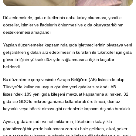
Düzenlemelerle,
gıda
etiketlerinin daha kolay okunması, yanıltıcı
görseller, isimler ve ifadelerin önlenmesi ve gıda okuryazarlığının
desteklenmesi amaçlandı.
Yapılan düzenlemeler kapsamında gıda işletmecilerinin piyasaya yeni
geliştirdikleri gıdaları arz edebilmesinin kuralları ile tüketiciler için gıda
güvenilirliğinin yüksek düzeyde sağlanmasına ilişkin koşullar
belirlendi.
Bu düzenleme çerçevesinde Avrupa Birliği'nin (AB) listesinde olup
Türkiye'de kullanımı uygun görülen yeni gıdalar sıralandı.
AB
listesindeki 189 yeni gıda bileşeni mevzuat kapsamına alınırken, 32
gıda ise GDO'lu mikroorganizma kullanılarak üretilmesi, domuz
kaynaklı veya
böcek
olması gibi nedenlerle kapsam dışında bırakıldı.
Ayrıca, gıdaların adı ve net miktarının, tüketicinin kolaylıkla
görebileceği bir yerde bulunması zorunlu hale gelirken, alkol, şeker
veya tatlandırıcı içeren ürünlerde bu bilgilerin diğerlerinden ayrı, açık