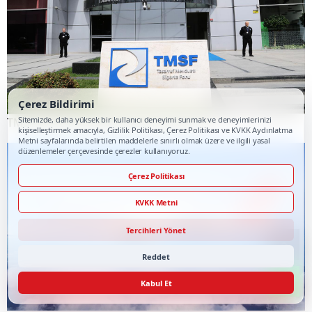
Çerez Bildirimi
Sitemizde, daha yüksek bir kullanıcı deneyimi sunmak ve deneyimlerinizi
TMSF, 106 aracı ihaleyle satışa sunacak
kişiselleştirmek amacıyla, Gizlilik Politikası, Çerez Politikası ve KVKK Aydınlatma
Metni sayfalarında belirtilen maddelerle sınırlı olmak üzere ve ilgili yasal
düzenlemeler çerçevesinde çerezler kullanıyoruz.
Çerez Politikası
KVKK Metni
Tercihleri Yönet
Reddet
Kabul Et