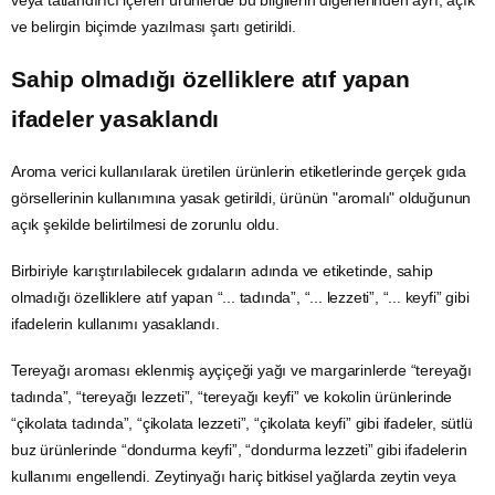
ve belirgin biçimde yazılması şartı getirildi.
Sahip olmadığı özelliklere atıf yapan
ifadeler yasaklandı
Aroma verici kullanılarak üretilen ürünlerin etiketlerinde gerçek gıda
görsellerinin kullanımına yasak getirildi, ürünün "aromalı" olduğunun
açık şekilde belirtilmesi de zorunlu oldu.
Birbiriyle karıştırılabilecek gıdaların adında ve etiketinde, sahip
olmadığı özelliklere atıf yapan “... tadında”, “... lezzeti”, “... keyfi” gibi
ifadelerin kullanımı yasaklandı.
Tereyağı aroması eklenmiş
ayçiçeği
yağı ve margarinlerde “tereyağı
tadında”, “tereyağı lezzeti”, “tereyağı keyfi” ve kokolin ürünlerinde
“çikolata tadında”, “çikolata lezzeti”, “çikolata keyfi” gibi ifadeler, sütlü
buz ürünlerinde “dondurma keyfi”, “dondurma lezzeti” gibi ifadelerin
kullanımı engellendi.
Zeytinyağı
hariç bitkisel yağlarda zeytin veya