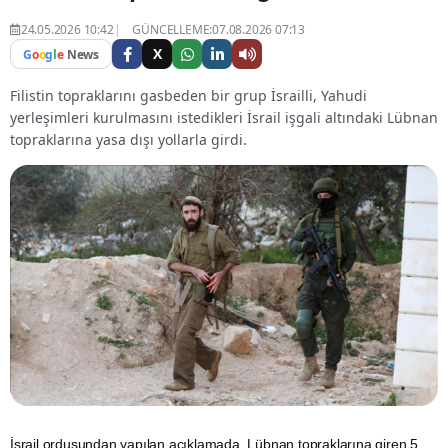
24.05.2026 10:42
GÜNCELLEME:07.08.2026 07:13
X
G
o
o
g
l
e
News
Filistin topraklarını gasbeden bir grup İsrailli, Yahudi
yerleşimleri kurulmasını istedikleri İsrail işgali altındaki Lübnan
topraklarına yasa dışı yollarla girdi.
İsrail
ordusundan yapılan açıklamada,
Lübnan
topraklarına giren 5