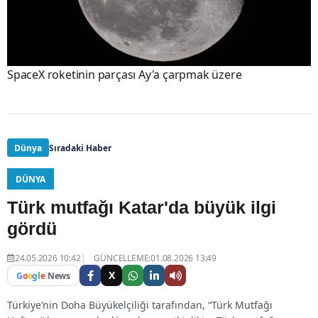
SpaceX roketinin parçası Ay'a çarpmak üzere
Dünya
Sıradaki Haber
DÜNYA
Türk mutfağı Katar'da büyük ilgi
gördü
24.05.2026 10:42
GÜNCELLEME:01.08.2026 13:49
X
G
o
o
g
l
e
News
Türkiye’nin Doha Büyükelçiliği tarafından, “Türk Mutfağı