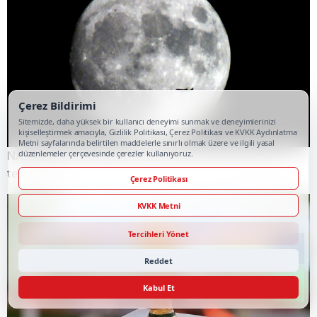
Çerez Bildirimi
Sitemizde, daha yüksek bir kullanıcı deneyimi sunmak ve deneyimlerinizi
kişiselleştirmek amacıyla, Gizlilik Politikası, Çerez Politikası ve KVKK Aydınlatma
Metni sayfalarında belirtilen maddelerle sınırlı olmak üzere ve ilgili yasal
düzenlemeler çerçevesinde çerezler kullanıyoruz.
NASA Ay Üssü projesinde tarihi eşik: 4 ticari araç final
testlerinde
Çerez Politikası
KVKK Metni
Tercihleri Yönet
Reddet
Kabul Et