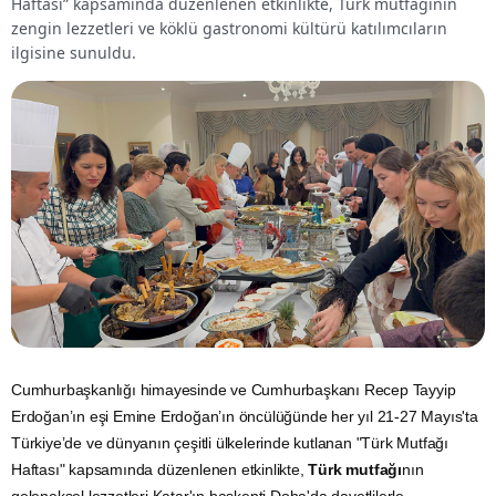
Haftası” kapsamında düzenlenen etkinlikte, Türk mutfağının
zengin lezzetleri ve köklü gastronomi kültürü katılımcıların
ilgisine sunuldu.
Cumhurbaşkanlığı
himayesinde ve Cumhurbaşkanı Recep Tayyip
Erdoğan’ın eşi Emine Erdoğan’ın öncülüğünde her yıl 21-27 Mayıs'ta
Türkiye’de ve dünyanın çeşitli ülkelerinde kutlanan "Türk Mutfağı
Haftası" kapsamında düzenlenen etkinlikte,
Türk mutfağı
nın
geleneksel lezzetleri Katar'ın başkenti Doha'da davetlilerle