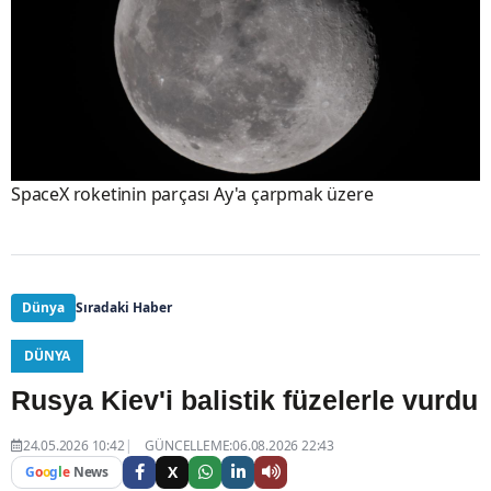
SpaceX roketinin parçası Ay'a çarpmak üzere
Dünya
Sıradaki Haber
DÜNYA
Rusya Kiev'i balistik füzelerle vurdu
24.05.2026 10:42
GÜNCELLEME:06.08.2026 22:43
X
G
o
o
g
l
e
News