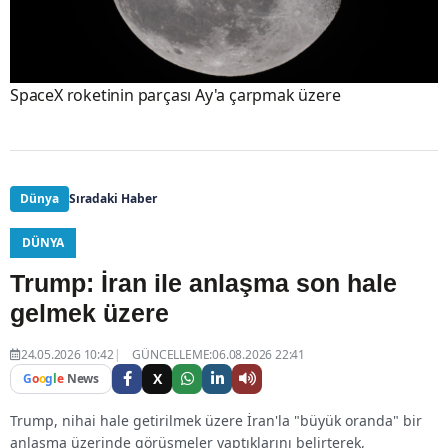
SpaceX roketinin parçası Ay'a çarpmak üzere
Dünya
Sıradaki Haber
DÜNYA
Trump: İran ile anlaşma son hale
gelmek üzere
24.05.2026 10:42
GÜNCELLEME:06.08.2026 22:41
X
G
o
o
g
l
e
News
Trump, nihai hale getirilmek üzere İran'la "büyük oranda" bir
anlaşma üzerinde görüşmeler yaptıklarını belirterek,