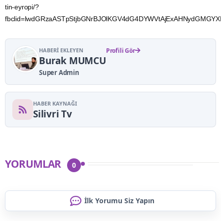
tin-eyropi/?
fbclid=IwdGRzaASTpStjbGNrBJOlKGV4dG4DYWVtAjExAHNydGMG
HABERI EKLEYEN
Profili Gör
Burak MUMCU
Super Admin
HABER KAYNAĞI
Silivri Tv
YORUMLAR
0
İlk Yorumu Siz Yapın