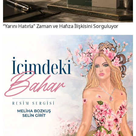
“Yarını Hatırla” Zaman ve Hafıza İlişkisini Sorguluyor