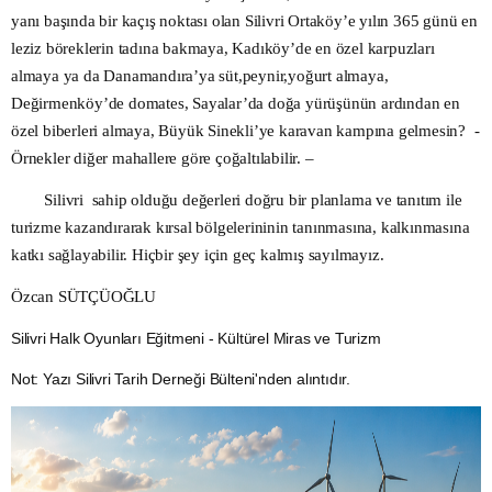
yanı başında bir kaçış noktası olan Silivri Ortaköy’e yılın 365 günü en
leziz böreklerin tadına bakmaya, Kadıköy’de en özel karpuzları
almaya ya da Danamandıra’ya süt,peynir,yoğurt almaya,
Değirmenköy’de domates, Sayalar’da doğa yürüşünün ardından en
özel biberleri almaya, Büyük Sinekli’ye karavan kampına gelmesin? -
Örnekler diğer mahallere göre çoğaltılabilir. –
Silivri sahip olduğu değerleri doğru bir planlama ve tanıtım ile
turizme kazandırarak kırsal bölgelerininin tanınmasına, kalkınmasına
katkı sağlayabilir. Hiçbir şey için geç kalmış sayılmayız.
Özcan SÜTÇÜOĞLU
Silivri Halk Oyunları Eğitmeni - Kültürel Miras ve Turizm
Not: Yazı Silivri Tarih Derneği Bülteni'nden alıntıdır.