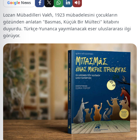
G
o
o
g
l
e
News
Lozan Mübadilleri Vakfı, 1923 mübadelesini çocukların
gözünden anlatan "Basmas, Küçük Bir Mülteci" kitabını
duyurdu. Türkçe-Yunanca yayımlanacak eser uluslararası ilgi
görüyor.