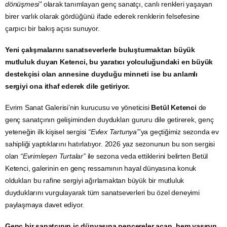
dönüşmesi"
olarak tanımlayan genç sanatçı, canlı renkleri yaşayan
birer varlık olarak gördüğünü ifade ederek renklerin felsefesine
çarpıcı bir bakış açısı sunuyor.
Yeni çalışmalarını sanatseverlerle buluşturmaktan büyük
mutluluk duyan Ketenci, bu yaratıcı yolculuğundaki en büyük
destekçisi olan annesine duyduğu minneti ise bu anlamlı
sergiyi ona ithaf ederek dile getiriyor.
Evrim Sanat Galerisi’nin kurucusu ve yöneticisi
Betül Ketenci
de
genç sanatçının gelişiminden duydukları gururu dile getirerek, genç
yeteneğin ilk kişisel sergisi
“Evlex Tartunya”
’ya geçtiğimiz sezonda ev
sahipliği yaptıklarını hatırlatıyor. 2026 yaz sezonunun bu son sergisi
olan
“Evrimleşen Turtalar”
ile sezona veda ettiklerini belirten Betül
Ketenci, galerinin en genç ressamının hayal dünyasına konuk
oldukları bu rafine sergiyi ağırlamaktan büyük bir mutluluk
duyduklarını vurgulayarak tüm sanatseverleri bu özel deneyimi
paylaşmaya davet ediyor.
Genç bir sanatçının iç dünyasına pencereler açan, hem yaşının