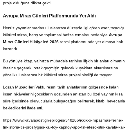
proje olduğuna dikkat çekti.
Avrupa Miras Günleri Platformunda Yer Aldı
Henüz yayımlanmadan uluslararası düzeyde ilgi gören eser, taşıdığı
kültürel miras, barış ve toplumsal hafıza temaları nedeniyle
Avrupa
Miras Günleri Hikâyeleri 2026
resmi platformunda yer almaya hak
kazandı.
Bu yönüyle kitap, yalnızca mübadele tarihine ilişkin bir anlatı olmanın
ötesine geçerek, ortak geçmişin gelecek kuşaklara aktarılmasına
yönelik uluslararası bir kültürel miras projesi niteliği de taşıyor.
Lozan Mübadilleri Vakfı, resmi tarih anlatılarının gölgesinde kalan
insan hikâyelerini çocukların gözünden anlatan bu özel yayının kısa
süre içerisinde okuyucularla buluşacağını belirterek, kitabı heyecanla
beklediklerini ifade etti.
https://www.kavalapost.gr/epiloges/348286/ikkik-o-mpasmas-fernei-
tin-istoria-tis-prosfygias-kai-toy-kapnoy-apo-tin-efeso-stin-kavala-kai-