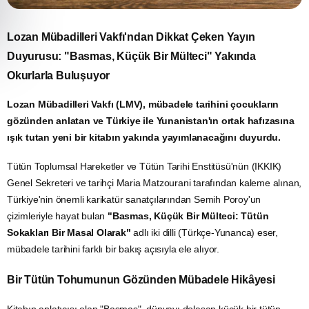
Lozan Mübadilleri Vakfı'ndan Dikkat Çeken Yayın
Duyurusu: "Basmas, Küçük Bir Mülteci" Yakında
Okurlarla Buluşuyor
Lozan Mübadilleri Vakfı (LMV), mübadele tarihini çocukların
gözünden anlatan ve Türkiye ile Yunanistan'ın ortak hafızasına
ışık tutan yeni bir kitabın yakında yayımlanacağını duyurdu.
Tütün Toplumsal Hareketler ve Tütün Tarihi Enstitüsü'nün (IKKIK)
Genel Sekreteri ve tarihçi Maria Matzourani tarafından kaleme alınan,
Türkiye'nin önemli karikatür sanatçılarından Semih Poroy'un
çizimleriyle hayat bulan
"Basmas, Küçük Bir Mülteci: Tütün
Sokakları Bir Masal Olarak"
adlı iki dilli (Türkçe-Yunanca) eser,
mübadele tarihini farklı bir bakış açısıyla ele alıyor.
Bir Tütün Tohumunun Gözünden Mübadele Hikâyesi
Kitabın anlatıcısı olan "Basmas", dünyayı dolaşan küçük bir tütün