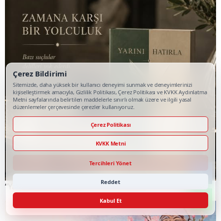
Çerez Bildirimi
Sitemizde, daha yüksek bir kullanıcı deneyimi sunmak ve deneyimlerinizi
kişiselleştirmek amacıyla, Gizlilik Politikası, Çerez Politikası ve KVKK Aydınlatma
Metni sayfalarında belirtilen maddelerle sınırlı olmak üzere ve ilgili yasal
düzenlemeler çerçevesinde çerezler kullanıyoruz.
Çerez Politikası
KVKK Metni
Tercihleri Yönet
Reddet
“Yarını Hatırla” Zaman ve Hafıza İlişkisini Sorguluyor
Kabul Et