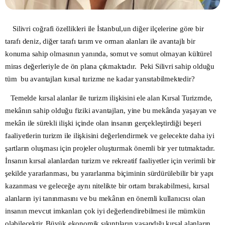
Silivri coğrafi
ö
zellikleri ile İstanbul,un diğer il
ç
elerine g
ö
re bir
tarafı deniz, diğer tarafı tarım ve orman alanları ile avantajlı bir
konuma sahip olmasının yanında, somut ve somut olmayan k
ü
lt
ü
rel
miras değerleriyle de
ö
n plana
ç
ıkmaktadır. Peki Silivri sahip olduğu
tüm bu avantajları kırsal turizme ne kadar yansıtabilmektedir?
Temelde kırsal alanlar ile turizm ilişkisini ele alan Kırsal Turizmde,
mekânın sahip olduğu fiziki avantajları, yine bu mekânda yaşayan ve
mekân ile sürekli ilişki içinde olan insanın gerçekleştirdiği beşeri
faaliyetlerin turizm ile ilişkisini değerlendirmek ve gelecekte daha iyi
şartların oluşması için projeler oluşturmak önemli bir yer tutmaktadır.
İnsanın kırsal alanlardan turizm ve rekreatif faaliyetler için verimli bir
şekilde yararlanması, bu yararlanma biçiminin sürdürülebilir bir yapı
kazanması ve geleceğe aynı nitelikte bir ortam bırakabilmesi, kırsal
alanların iyi tanınmasını ve bu mekânın en önemli kullanıcısı olan
insanın mevcut imkanları çok iyi değerlendirebilmesi ile mümkün
olabilecektir. Büyük ekonomik sıkıntıların yaşandığı kırsal alanların