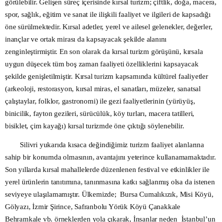
görülebilir. Gelişen süreç içerisinde kırsal turizm; çiftlik, doğa, macera,
spor, sağlık, eğitim ve sanat ile ilişkili faaliyet ve ilgileri de kapsadığı
öne sürülmektedir. Kırsal adetler, yerel ve ailesel gelenekler, değerler,
inançlar ve ortak mirası da kapsayacak şekilde alanını
zenginleştirmiştir. En son olarak da kırsal turizm görüşünü, kırsala
uygun düşecek tüm boş zaman faaliyeti özelliklerini kapsayacak
şekilde genişletilmiştir. Kırsal turizm kapsamında kültürel faaliyetler
(arkeoloji, restorasyon, kırsal miras, el sanatları, müzeler, sanatsal
çalıştaylar, folklor, gastronomi) ile gezi faaliyetlerinin (yürüyüş,
binicilik, fayton gezileri, sürücülük, köy turları, macera tatilleri,
bisiklet, çim kayağı) kırsal turizmde öne çıktığı söylenebilir.
Silivri yukarıda kısaca değindiğimiz turizm faaliyet alanlarına
sahip bir konumda olmasının, avantajını yeterince kullanamamaktadır.
Son yıllarda kırsal mahallelerde düzenlenen festival ve etkinlikler ile
yerel ürünlerin tanıtımına, tanınmasına katkı sağlanmış olsa da istenen
seviyeye ulaşılamamıştır. Ülkemizde; Bursa Cumalıkızık, Misi Köyü,
Gölyazı, İzmir Şirince, Safranbolu Yörük Köyü Çanakkale
Behramkale vb. örneklerden yola çıkarak, İnsanlar neden İstanbul’un