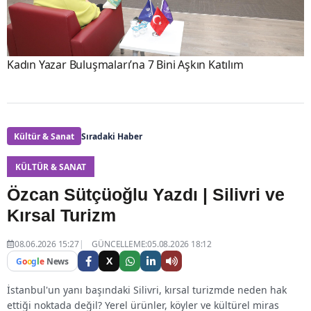
Kadın Yazar Buluşmaları’na 7 Bini Aşkın Katılım
Kültür & Sanat
Sıradaki Haber
KÜLTÜR & SANAT
Özcan Sütçüoğlu Yazdı | Silivri ve
Kırsal Turizm
08.06.2026 15:27
GÜNCELLEME:05.08.2026 18:12
X
G
o
o
g
l
e
News
İstanbul'un yanı başındaki Silivri, kırsal turizmde neden hak
ettiği noktada değil? Yerel ürünler, köyler ve kültürel miras