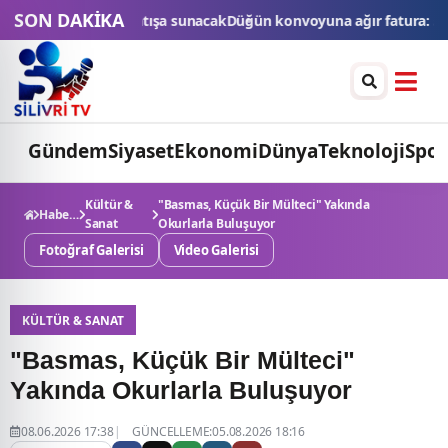
SON DAKİKA
 konvoyuna ağır fatura: 540 bin lira ceza, 6 araç trafikten men edil
Gündem
Siyaset
Ekonomi
Dünya
Teknoloji
Spor
Kültür &
"Basmas, Küçük Bir Mülteci" Yakında
Haberler
Sanat
Okurlarla Buluşuyor
Fotoğraf Galerisi
Video Galerisi
KÜLTÜR & SANAT
"Basmas, Küçük Bir Mülteci"
Yakında Okurlarla Buluşuyor
08.06.2026 17:38
GÜNCELLEME:05.08.2026 18:16