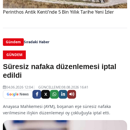
Perinthos Antik Kenti’nde 5 Bin Yıllık Tarihe Yeni İzler
Gündem
Sıradaki Haber
GÜNDEM
Süresiz nafaka düzenlemesi iptal
edildi
04.06.2026 12:04
GÜNCELLEME:08.08.2026 16:41
X
G
o
o
g
l
e
News
Anayasa Mahkemesi (AYM), boşanan eşe süresiz nafaka
verilmesine ilişkin düzenlemeyi oy çokluğuyla iptal etti.