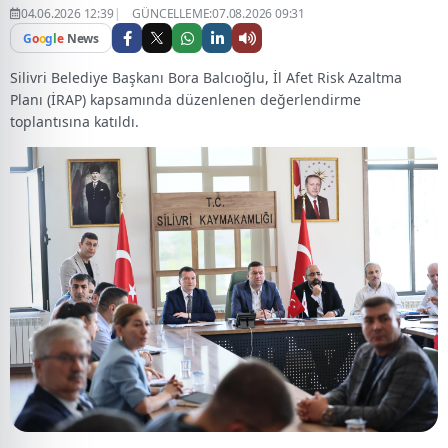
04.06.2026 12:39
GÜNCELLEME:07.08.2026 09:31
G
o
o
g
l
e
News
Silivri Belediye Başkanı Bora Balcıoğlu, İl Afet Risk Azaltma
Planı (İRAP) kapsamında düzenlenen değerlendirme
toplantısına katıldı.