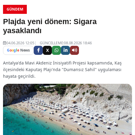
GÜNDEM
Plajda yeni dönem: Sigara
yasaklandı
04.06.2026 12:05
GÜNCELLEME:08.08.2026 18:46
X
G
o
o
g
l
e
News
Antalya'da Mavi Akdeniz İnisiyatifi Projesi kapsamında, Kaş
ilçesindeki Kaputaş Plajı'nda "Dumansız Sahil" uygulaması
hayata geçirildi.