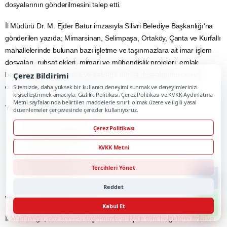
dosyalarının gönderilmesini talep etti.
İl Müdürü Dr. M. Ejder Batur imzasıyla Silivri Belediye Başkanlığı'na
gönderilen yazıda; Mimarsinan, Selimpaşa, Ortaköy, Çanta ve Kurfallı
mahallelerinde bulunan bazı işletme ve taşınmazlara ait imar işlem
dosyaları, ruhsat ekleri, mimari ve mühendislik projeleri, emlak
Çerez Bildirimi
beyanları ile iş yeri açma ve çalışma ruhsat dosyalarının onaylı
örneklerinin istenildiği görüldü.
Sitemizde, daha yüksek bir kullanıcı deneyimi sunmak ve deneyimlerinizi
kişiselleştirmek amacıyla, Gizlilik Politikası, Çerez Politikası ve KVKK Aydınlatma
Metni sayfalarında belirtilen maddelerle sınırlı olmak üzere ve ilgili yasal
Yazıda adı geçen yerler arasında;
düzenlemeler çerçevesinde çerezler kullanıyoruz.
Çerez Politikası
Anpa Gross Market,
Family Resort Hotel,
KVKK Metni
Mola İstanbul,
Mega Saray Düğün Salonu,
Tercihleri Yönet
Sunflower Sitesi,
Reddet
ve bazı özel parseller yer alıyor.
Kabul Et
İl Müdürlüğü, söz konusu taşınmazlara ilişkin tüm belgelerin fiziki ve