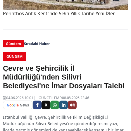
Perinthos Antik Kenti’nde 5 Bin Yıllık Tarihe Yeni İzler
Gündem
Sıradaki Haber
GÜNDEM
Çevre ve Şehircilik İl
Müdürlüğü'nden Silivri
Belediyesi'ne İmar Dosyaları Talebi
04.06.2026 10:01
GÜNCELLEME:08.08.2026 23:46
X
G
o
o
g
l
e
News
İstanbul Valiliği Çevre, Şehircilik ve İklim Değişikliği İl
Müdürlüğü'nün Silivri Belediyesi'ne gönderdiği resmi yazı,
ilçede geçmiş dönemleri de kapsayabilecek kapsamlı bir imar