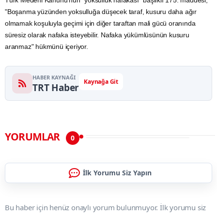
Türk Medeni Kanunu'nun "yoksulluk nafakası" başlıklı 175. maddesi,
"Boşanma yüzünden yoksulluğa düşecek taraf, kusuru daha ağır
olmamak koşuluyla geçimi için diğer taraftan mali gücü oranında
süresiz olarak nafaka isteyebilir. Nafaka yükümlüsünün kusuru
aranmaz" hükmünü içeriyor.
HABER KAYNAĞI
Kaynağa Git
TRT Haber
YORUMLAR
0
İlk Yorumu Siz Yapın
Bu haber için henüz onaylı yorum bulunmuyor. İlk yorumu siz