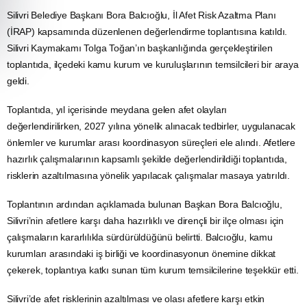
Silivri Belediye Başkanı Bora Balcıoğlu, İl Afet Risk Azaltma Planı
(İRAP) kapsamında düzenlenen değerlendirme toplantısına katıldı.
Silivri Kaymakamı Tolga Toğan’ın başkanlığında gerçekleştirilen
toplantıda, ilçedeki kamu kurum ve kuruluşlarının temsilcileri bir araya
geldi.
Toplantıda, yıl içerisinde meydana gelen afet olayları
değerlendirilirken, 2027 yılına yönelik alınacak tedbirler, uygulanacak
önlemler ve kurumlar arası koordinasyon süreçleri ele alındı. Afetlere
hazırlık çalışmalarının kapsamlı şekilde değerlendirildiği toplantıda,
risklerin azaltılmasına yönelik yapılacak çalışmalar masaya yatırıldı.
Toplantının ardından açıklamada bulunan Başkan Bora Balcıoğlu,
Silivri’nin afetlere karşı daha hazırlıklı ve dirençli bir ilçe olması için
çalışmaların kararlılıkla sürdürüldüğünü belirtti. Balcıoğlu, kamu
kurumları arasındaki iş birliği ve koordinasyonun önemine dikkat
çekerek, toplantıya katkı sunan tüm kurum temsilcilerine teşekkür etti.
Silivri’de afet risklerinin azaltılması ve olası afetlere karşı etkin