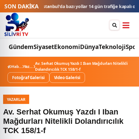
SON DAKİKA
seltildi
İstanbul'da bazı yollar 14 gün trafiğe kapalı olacak
Marmara v
Gündem
Siyaset
Ekonomi
Dünya
Teknoloji
Spor
Av. Serhat Okumuş Yazdı I Iban Mağdurları Nitelikli
Haberler
Yazarlar
Dolandırıcılık TCK 158/1-f
Fotoğraf Galerisi
Video Galerisi
YAZARLAR
Av. Serhat Okumuş Yazdı I Iban
Mağdurları Nitelikli Dolandırıcılık
TCK 158/1-f