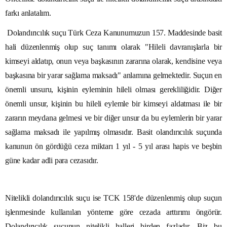
farkı anlatalım.
Dolandırıcılık suçu Türk Ceza Kanunumuzun 157. Maddesinde basit
hali düzenlenmiş olup suç tanımı olarak "Hileli davranışlarla bir
kimseyi aldatıp, onun veya başkasının zararına olarak, kendisine veya
başkasına bir yarar sağlama maksadı" anlamına gelmektedir. Suçun en
önemli unsuru, kişinin eyleminin hileli olması gerekliliğidir. Diğer
önemli unsur, kişinin bu hileli eylemle bir kimseyi aldatması ile bir
zararın meydana gelmesi ve bir diğer unsur da bu eylemlerin bir yarar
sağlama maksadı ile yapılmış olmasıdır. Basit olandırıcılık suçunda
kanunun ön gördüğü ceza miktarı 1 yıl - 5 yıl arası hapis ve beşbin
güne kadar adli para cezasıdır.
Nitelikli dolandırıcılık suçu ise TCK 158'de düzenlenmiş olup suçun
işlenmesinde kullanılan yönteme göre cezada arttırımı öngörür.
Dolandırıcılık suçunun nitelikli halleri birden fazladır. Biz bu