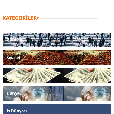
KATEGORILER
Gündem
Siyaset
Ekonomi
Dünya
İş Dünyası