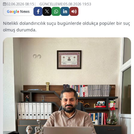
02.06.2026 08:15
GÜNCELLEME:05.08.2026 19:53
G
o
o
g
l
e
News
Nitelikli dolandırıcılık suçu bugünlerde oldukça popüler bir suç
olmuş durumda.