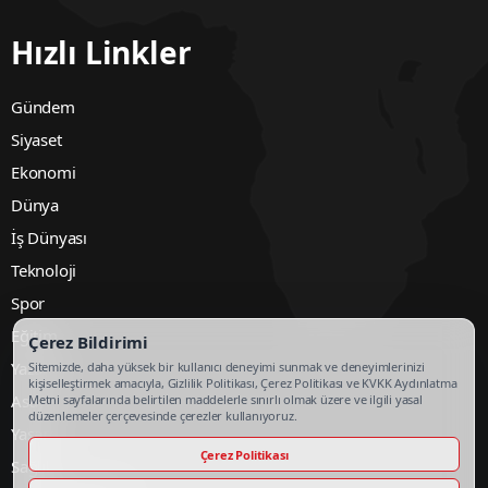
Hızlı Linkler
Gündem
Siyaset
Ekonomi
Dünya
İş Dünyası
Teknoloji
Spor
Eğitim
Çerez Bildirimi
Yazarlar
Sitemizde, daha yüksek bir kullanıcı deneyimi sunmak ve deneyimlerinizi
kişiselleştirmek amacıyla, Gizlilik Politikası, Çerez Politikası ve KVKK Aydınlatma
Asayiş
Metni sayfalarında belirtilen maddelerle sınırlı olmak üzere ve ilgili yasal
düzenlemeler çerçevesinde çerezler kullanıyoruz.
Yaşam
Çerez Politikası
Sağlık